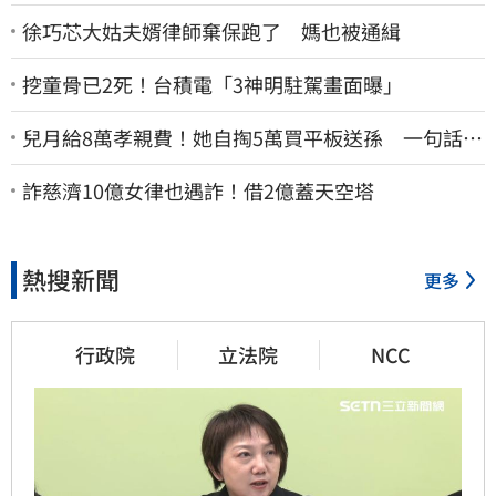
徐巧芯大姑夫婿律師棄保跑了 媽也被通緝
挖童骨已2死！台積電「3神明駐駕畫面曝」
兒月給8萬孝親費！她自掏5萬買平板送孫 一句話愣
原地「傷心不已」
詐慈濟10億女律也遇詐！借2億蓋天空塔
熱搜新聞
更多
行政院
立法院
NCC