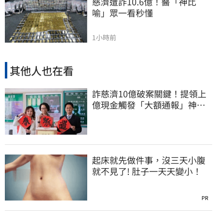
慈濟遭詐10.6億！醫「神比
喻」眾一看秒懂
1小時前
其他人也在看
詐慈濟10億破案關鍵！提領上
億現金觸發「大額通報」神鬼
律師遭擊落內幕
起床就先做件事，沒三天小腹
就不見了! 肚子一天天變小！
PR