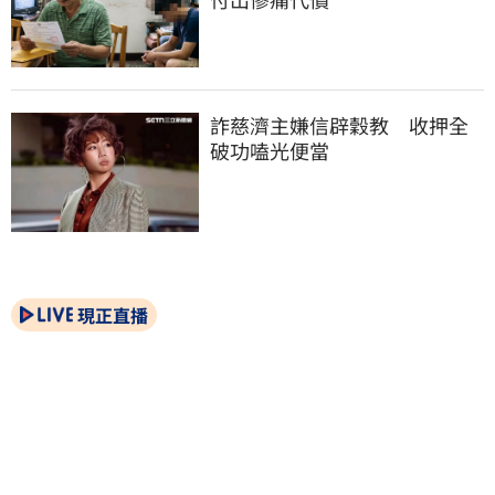
詐慈濟主嫌信辟穀教　收押全
破功嗑光便當
現正直播