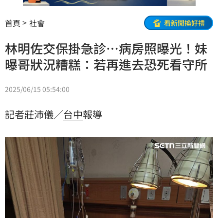
首頁
社會
看新聞換好禮
林明佐交保掛急診…病房照曝光！妹
曝哥狀況糟糕：若再進去恐死看守所
2025/06/15 05:54:00
記者莊沛儀／
台中
報導