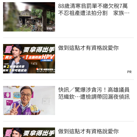
88歲清寒翁罰單不繳欠稅7萬
不忍祖產遭法拍分割 家族按
月代繳償債
做到這點才有資格說愛你
PR
快訊／驚爆涉貪污！高雄議員
范織欽…遭檢調帶回漏夜偵訊
做到這點才有資格說愛你