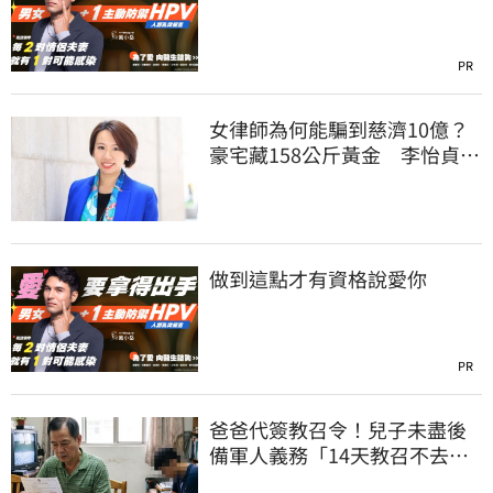
PR
女律師為何能騙到慈濟10億？
豪宅藏158公斤黃金 李怡貞驚
曝背後身分
做到這點才有資格說愛你
PR
爸爸代簽教召令！兒子未盡後
備軍人義務「14天教召不去」
換3個月刑期