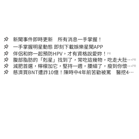
新聞事件即時更新 所有消息一手掌握！
一手掌握明星動態 即刻下載娛樂星聞APP
伴侶和妳一起預防HPV，才有資格說愛妳！
PR
腹部脂肪的「剋星」找到了，常吃這幾物，吃走大肚
PR
囊，瘦出小蠻腰
減肥首選，檸檬加它，堅持一週，腰細了，瘦到你懷疑
PR
人生
慈濟買BNT遭詐10億！陳時中4年前苦勸被罵 醫挖4年
前貼文：藍白全翻車