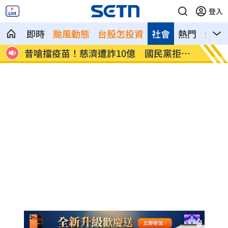
登入
即時
颱風動態
台股怎投資
社會
熱門
影音
超寵
昔嗆擋疫苗！慈濟遭詐10億 國民黨拒道
假借無
歉
臀