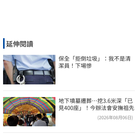
延伸閱讀
保全「拒倒垃圾」：我不是清
潔員！下場慘
地下墳墓遷葬…挖3.6米深「已
見400座」！今辦法會安撫祖先
(2026年08月06日)