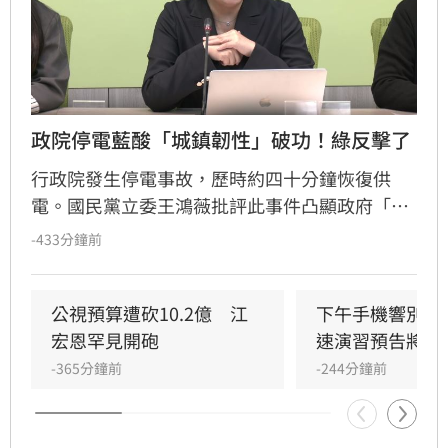
政院停電藍酸「城鎮韌性」破功！綠反擊了
行政院發生停電事故，歷時約四十分鐘恢復供
電。國民黨立委王鴻薇批評此事件凸顯政府「城
鎮韌性」政策存在嚴重漏洞，備援電力未能即時
-433分鐘前
接手；葉元之則諷刺政府平時宣傳韌性，實則關
鍵時刻破功。民進黨團書記長范雲反擊在野黨在
審查預算時大砍數發部「數位韌性」相關經費，
公視預算遭砍10.2億　江
下午手機響別怕
呼籲若重視韌性，應給予行政院業務費足夠支
宏恩罕見開砲
速演習預告將登
持，而非透過砍預算削弱政府提升關鍵基礎設施
-365分鐘前
-244分鐘前
應變能力的能力。