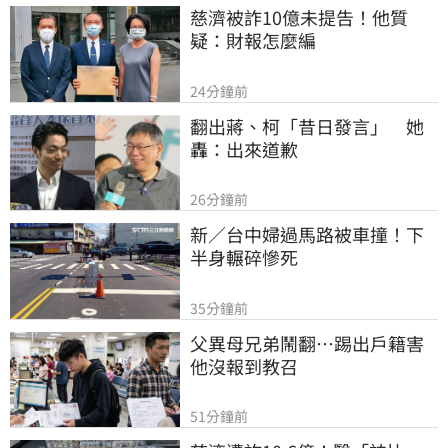
慈濟被詐10億未提告！他質
疑：財報怎麼編
24分鐘前
翻出蔣、柯「昔日發言」　她
轟：出來道歉
26分鐘前
新／台中婦過馬路被車撞！下
半身輾碎慘死
35分鐘前
父異母兄弟鬧翻…踢出戶籍害
他沒報到教召
51分鐘前