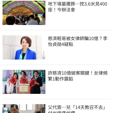
地下墳墓遷葬…挖3.6米見400
座！今辦法會
慈濟輕易被女律師騙10億？李
怡貞拋4疑點
詐慈濟10億破案關鍵！女律頻
繁1動作露餡
父代簽…兒「14天教召不去」
付出慘痛代價