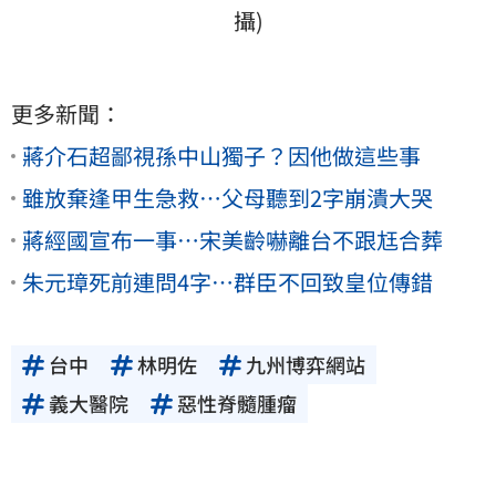
攝)
更多新聞：
蔣介石超鄙視孫中山獨子？因他做這些事
雖放棄逢甲生急救…父母聽到2字崩潰大哭
蔣經國宣布一事…宋美齡嚇離台不跟尪合葬
朱元璋死前連問4字…群臣不回致皇位傳錯
台中
林明佐
九州博弈網站
義大醫院
惡性脊髓腫瘤