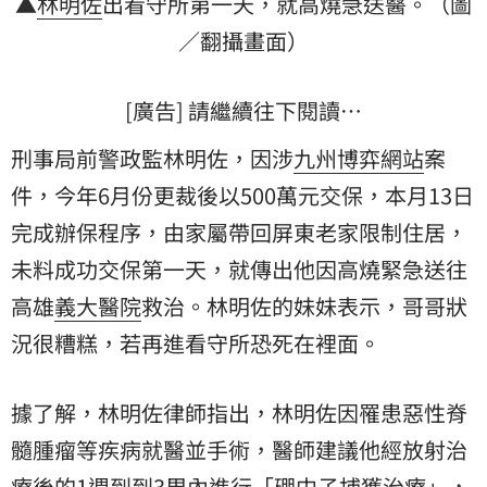
▲
林明佐
出看守所第一天，就高燒急送醫。（圖
／翻攝畫面）
[廣告] 請繼續往下閱讀…
刑事局前警政監林明佐，因涉
九州博弈網站
案
件，今年6月份更裁後以500萬元交保，本月13日
完成辦保程序，由家屬帶回屏東老家限制住居，
未料成功交保第一天，就傳出他因高燒緊急送往
高雄
義大醫院
救治。林明佐的妹妹表示，哥哥狀
況很糟糕，若再進看守所恐死在裡面。
據了解，林明佐律師指出，林明佐因罹患
惡性脊
髓腫瘤
等疾病就醫並手術，醫師建議他經放射治
療後的1週到到3周內進行「硼中子捕獲治療」，