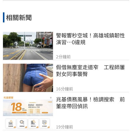
相關新聞
警報響秒空城！高雄城鎮韌性
演習…0違規
2分鐘前
假借無塵室走道窄　工程師屢
對女同事襲臀
16分鐘前
兆基債務風暴！檢調搜索　前
董座帶回偵訊
19分鐘前