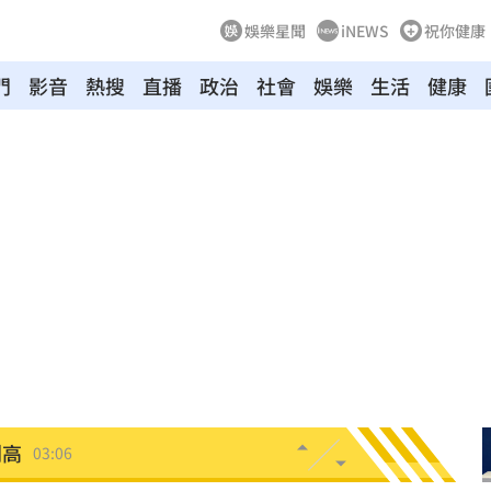
娛樂星聞
iNEWS
祝你健康
門
影音
熱搜
直播
政治
社會
娛樂
生活
健康
0%
04:20
04:17
04:04
拉鋸
03:10
分
03:08
創高
03:06