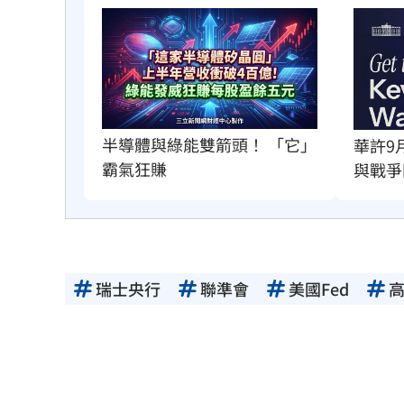
半導體與綠能雙箭頭！ 「它」
華許9
霸氣狂賺
與戰爭
瑞士央行
聯準會
美國Fed