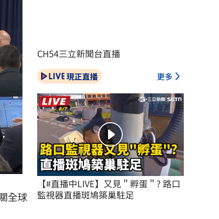
CH54三立新聞台直播
現正直播
更多
【#直播中LIVE】又見＂孵蛋＂? 路口
監視器直播斑鳩築巢駐足
關全球