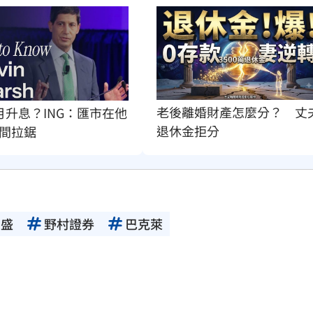
老後離婚財產怎麼分？　丈
月升息？ING：匯市在他
退休金拒分
間拉鋸
高盛
野村證券
巴克萊