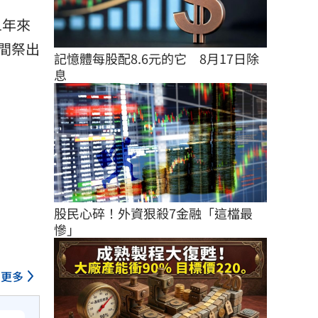
1年來
間祭出
記憶體每股配8.6元的它　8月17日除
息
股民心碎！外資狠殺7金融「這檔最
慘」
更多