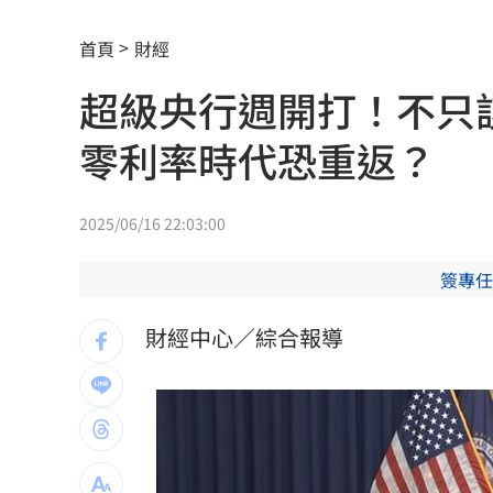
賓士S500擋浩劫！車主這話暖哭全網
01
首頁
財經
台股暴跌誰最能扛 高含金這幾檔繳正
超級央行週開打！不只
Q2獲利年增221% 愛普*EPS衝4.18元
零利率時代恐重返？
宏福苑大火調查出爐！菸頭引燃施工雜
定投10年翻逾5倍 這檔吸引存股族卡位
2025/06/16 22:03:00
新／四指齊揚！台指期飆破500點
00:48
簽專任
慈濟遭詐10.6億元！全款拿回解方曝
00:
財經中心／綜合報導
稱龍蝦咬完就吐 爆李世宗要信徒喝精
樂天女孩淚揭往事 愛意表達障礙遭重
一張百萬太貴！他公開高價股買法：賺3