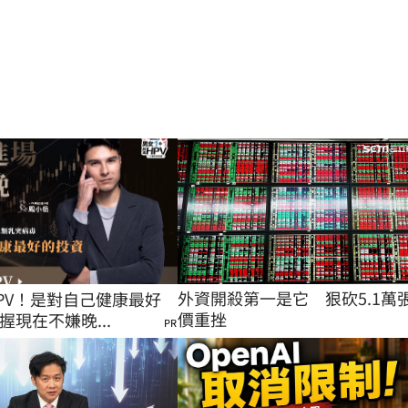
外資開殺第一是它　狠砍5.1萬
PV！是對自己健康最好
價重挫
握現在不嫌晚...
PR