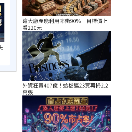
這大廠產能利用率衝90%　目標價上
看220元
夫
外資狂賣407億！這檔連23買再掃2.2
萬張