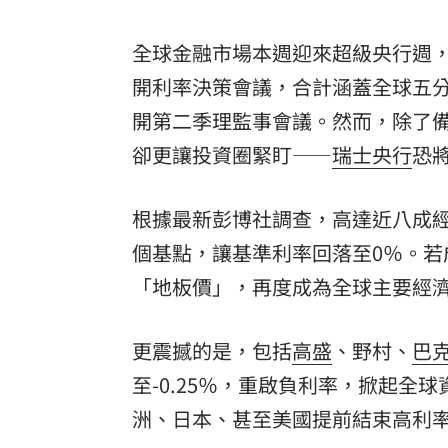
8國球員齊聚高雄 Formosa 7s掀足球
全球金融市場本週迎來超級央行週
理想混蛋號召粉絲跨海追星吃美食！
18:
開利率決策會議，合計涵蓋全球五分
開第二季理監事會議。然而，除了備
卻更讓投資圈緊盯——
瑞士央行
恐
根據最新彭博社調查，高達近八成經
個基點，讓基準利率回落至0％。若
「地板價」，再度成為全球主要經
更震撼的是，包括
高盛
、野村、
巴
至-0.25％，重啟負利率，掀起
洲、日本、甚至美國提前結束高利