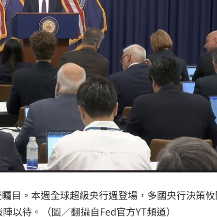
、加
00:31
原因
00:26
槓警
00:23
成形
12:00
」氣
12:00
受矚目。本週全球超級央行週登場，多國央行決策攸
陣以待。（圖／翻攝自Fed官方YT頻道）
場！
10:30