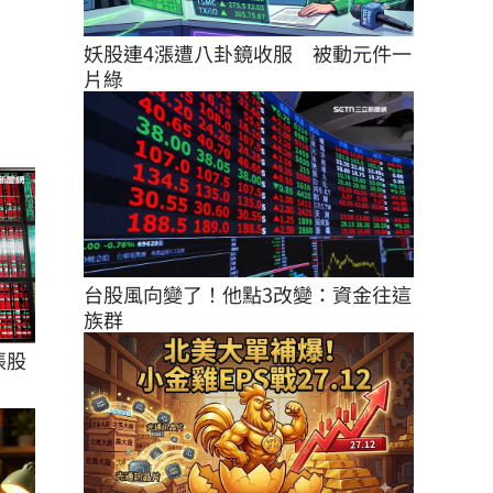
妖股連4漲遭八卦鏡收服　被動元件一
片綠
台股風向變了！他點3改變：資金往這
族群
張股