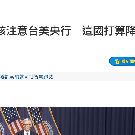
:53
報酬
01:45
該注意台美央行 這國打算
！
01:20
物
01:17
！
01:03
看新聞
委託契約就可抽智慧跑錶
47
油
00:43
擊
00:41
0萬
00:36