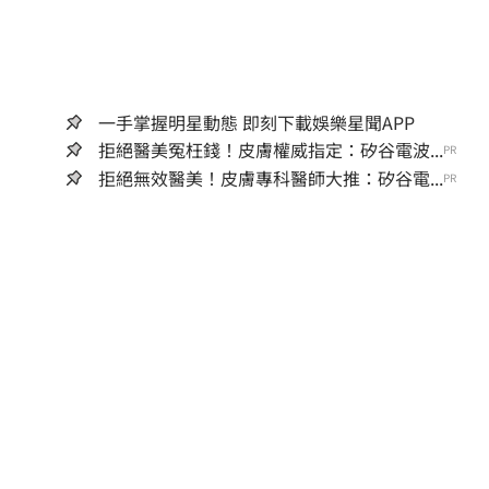
一手掌握明星動態 即刻下載娛樂星聞APP
拒絕醫美冤枉錢！皮膚權威指定：矽谷電波...
PR
拒絕無效醫美！皮膚專科醫師大推：矽谷電...
PR