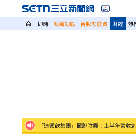
即時
颱風動態
台股怎投資
財經
熱
股災這8檔規模逆勢創高 它最猛成長逾1
爆掛表妹當小三！表姊擅貼IG下場慘了
半導體與綠能雙箭頭！ 「它」霸氣狂賺
華許9月升息？ING：匯市在他與戰爭間
老後離婚財產怎麼分？ 丈夫退休金拒
「這餐飲集團」擺脫陰霾！上半年營收