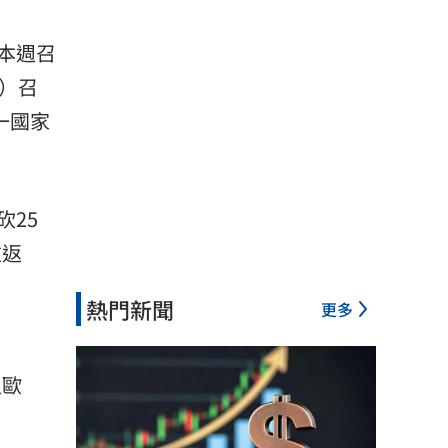
本週召
）召
一國家
25
重返
熱門新聞
更多
迫歐