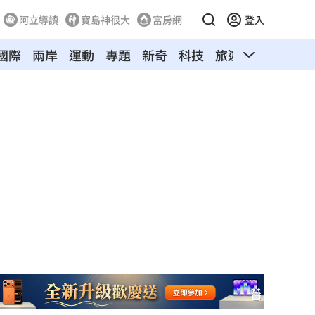
阿立導讀
寶島神很大
富房網
登入
國際
兩岸
運動
專題
新奇
科技
旅遊
汽車
寵物