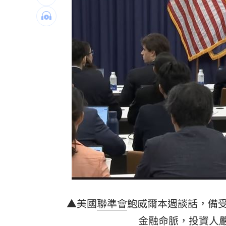
獨／海外遊學增強外語 台人夯英、美
長尾獼猴失控狂襲居民！官方追查異常
伊波拉失控！專家憂病毒恐已突變
00:23
飲料空盒找嘸地方丟 騎車咬著遭攔查
台灣彩券開獎直播中
20:31
LIVE三立+24小時直播
15:27
三立iNEWS新聞台線上直播
18:00
商場戰國來臨 台中「頂奢大道」逐漸
台彩父親節推新刮刮樂千萬頭獎超「爸
▲美國
聯準會
鮑威爾本週談話，備
金融命脈，投資人嚴
「拍片人的多重宇宙」職涯論壇9/12登