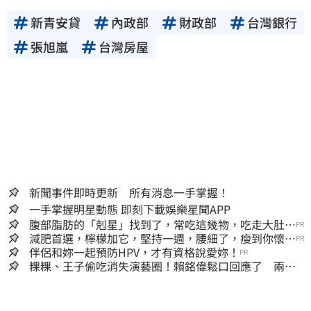
新青安貸
內政部
財政部
台灣銀行
張旭嵐
台灣房屋
新聞事件即時更新 所有消息一手掌握！
一手掌握明星動態 即刻下載娛樂星聞APP
腹部脂肪的「剋星」找到了，常吃這幾物，吃走大肚
PR
囊，瘦出小蠻腰
減肥首選，檸檬加它，堅持一週，腰細了，瘦到你懷疑
PR
人生
伴侶和妳一起預防HPV，才有資格說愛妳！
PR
粿粿、王子偷吃消失演藝圈！賴銘偉鬆口回應了 兩人
最新近況曝光