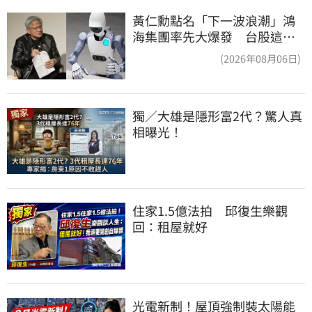
黃仁勳點名「下一波浪潮」鴻
海集團率先大爆發 台股這族
群全面噴出
(2026年08月06日)
獨／大雄是隱形富2代？驚人真
相曝光！
住家1.5億法拍　邱復生樂觀
回：租屋就好
光電新制！屋頂強制裝太陽能