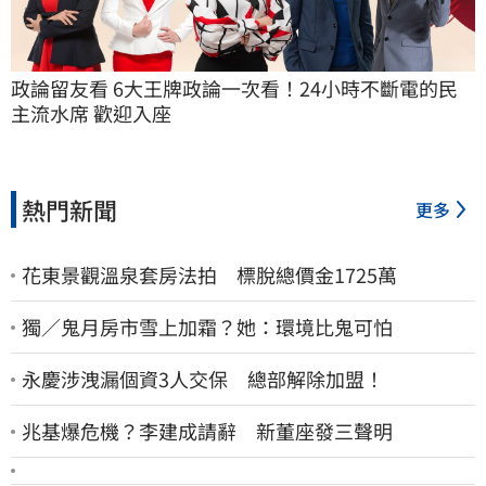
政論留友看 6大王牌政論一次看！24小時不斷電的民
主流水席 歡迎入座
熱門新聞
更多
花東景觀溫泉套房法拍 標脫總價金1725萬
獨／鬼月房市雪上加霜？她：環境比鬼可怕
永慶涉洩漏個資3人交保 總部解除加盟！
兆基爆危機？李建成請辭 新董座發三聲明