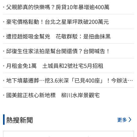
父親節真的快樂嗎？房貸10年暴增逾400萬
豪宅價格鬆動！台北之星單坪跌破200萬元
遭控趙姬吸金幫兇 花敬群駁：是扭曲抹黑
邱復生住家法拍是幫台開還債？台開喊告！
月租金免1萬 土城員和2號社宅5月招租
地下墳墓遷葬…挖3.6米深「已見400座」！今辦法會
安撫祖先
國美館正核心新地標 柳川水岸景觀宅
熱搜新聞
更多