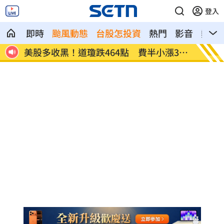
登入
即時
颱風動態
台股怎投資
熱門
影音
熱搜
續反
美股多收黑！道瓊跌464點 費半小漲39
今迎立
點