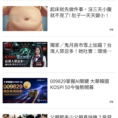
起床就先做件事，沒三天小腹
就不見了! 肚子一天天變小！
PR
獨家／鬼月房市雪上加霜？台
灣人禁忌多！她吐實：環境比
鬼還可怕
009829掌握AI關鍵 大華韓國
KOSPI 50今強勢開募
PR
父親節多少父親真快樂？房貸