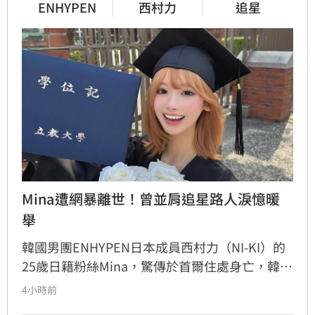
ENHYPEN
西村力
追星
Mina遭網暴離世！曾並肩追星路人淚憶暖
舉
韓國男團ENHYPEN日本成員西村力（NI-KI）的
25歲日籍粉絲Mina，驚傳於首爾住處身亡，韓國
警方證實接獲報案並介入調查。生前Mina因追星
4小時前
行為與過往經歷，長期遭受網路霸凌與人身攻