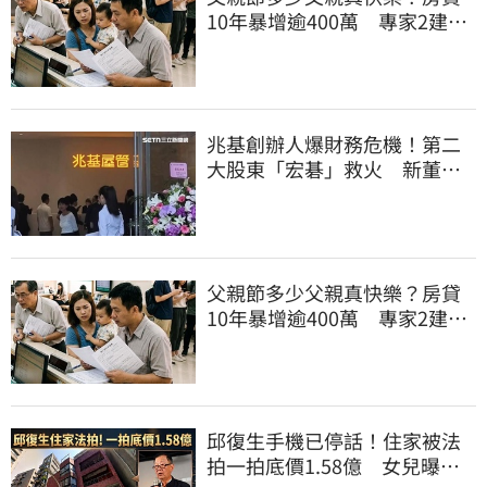
10年暴增逾400萬 專家2建議
減緩負擔
兆基創辦人爆財務危機！第二
大股東「宏碁」救火 新董座
李文詳最新聲明
父親節多少父親真快樂？房貸
10年暴增逾400萬 專家2建議
減緩負擔
邱復生手機已停話！住家被法
拍一拍底價1.58億 女兒曝原