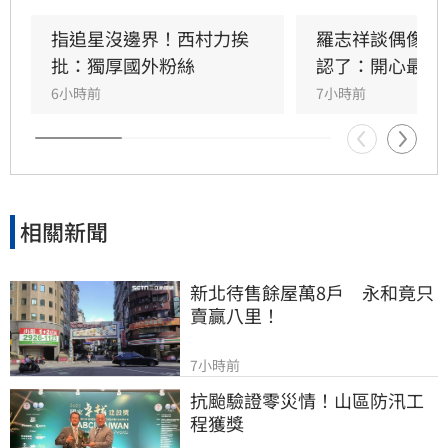
擊。曾與她互動的粉絲感嘆，Mina本人親切善
良，絕非外界傳言般傲慢，對於她選擇極端方式
指追星沒邊界！西村力挨
羅志祥談偶像飯
結束生命感到遺憾與不捨。此事件再度引發外界
批：獨厚國外粉絲
認了：開心最重
對網路暴力及追星文化的關注。該名粉絲呼籲，
6小時前
7小時前
追星不應成為生活唯一寄託，應珍惜自身生命。
目前確切死因與詳細案情，仍待警方進一步調查
釐清，此消息也讓全球粉絲深感震驚與悲痛。
相關新聞
新北待售餘屋萬8戶　永和竟只
賣贏八里！
7小時前
抗颱驗證零災情！山區防汛工
程獲獎