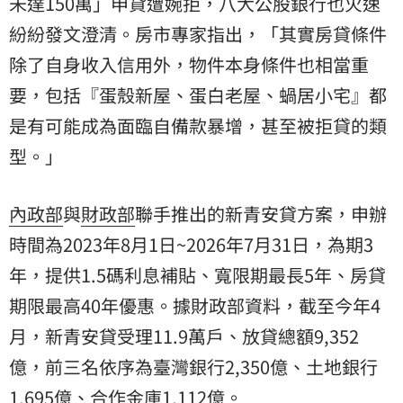
未達150萬」申貸遭婉拒，八大公股銀行也火速
紛紛發文澄清。房市專家指出，「其實房貸條件
除了自身收入信用外，物件本身條件也相當重
要，包括『蛋殼新屋、蛋白老屋、蝸居小宅』都
是有可能成為面臨自備款暴增，甚至被拒貸的類
型。」
內政部
與
財政部
聯手推出的新青安貸方案，申辦
時間為2023年8月1日~2026年7月31日，為期3
年，提供1.5碼利息補貼、寬限期最長5年、房貸
期限最高40年優惠。據財政部資料，截至今年4
月，新青安貸受理11.9萬戶、放貸總額9,352
億，前三名依序為臺灣銀行2,350億、土地銀行
1,695億、合作金庫1,112億。