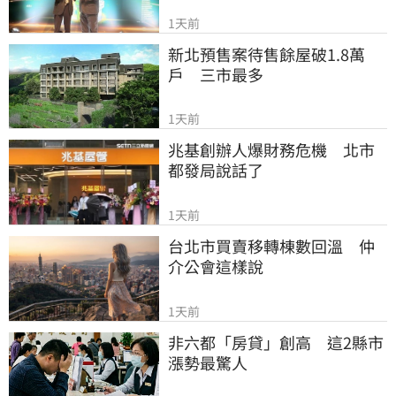
1天前
新北預售案待售餘屋破1.8萬
戶　三市最多
1天前
兆基創辦人爆財務危機　北市
都發局說話了
1天前
台北市買賣移轉棟數回溫　仲
介公會這樣說
1天前
非六都「房貸」創高　這2縣市
漲勢最驚人