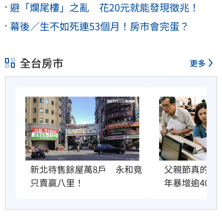
避「爛尾樓」之亂 花20元就能發現徵兆！
幕後／生不如死連53個月！房市會完蛋？
全台房市
更多
父親節真的快
新北待售餘屋萬8戶　永和竟
年暴增逾400
只賣贏八里！