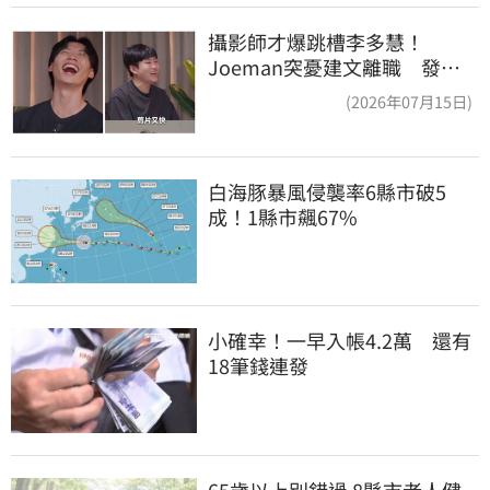
攝影師才爆跳槽李多慧！
Joeman突憂建文離職 發聲
「其實我很清楚」
(2026年07月15日)
白海豚暴風侵襲率6縣市破5
成！1縣市飆67%
小確幸！一早入帳4.2萬　還有
18筆錢連發
65歲以上別錯過 8縣市老人健