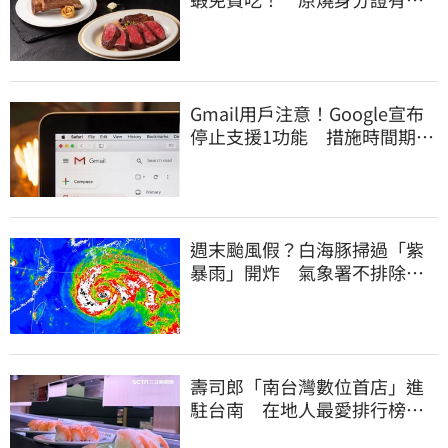
「8」招待海鮮
Gmail用戶注意！Google宣布
停止支援1功能 措施時間期限
曝光
週末颱風假？白海豚掃過「紫
暴雨」開炸 氣象署不排除發
陸警
壽司郎「南台灣數位首店」進
駐台南 在地人最愛排行榜曝
光：6款都是它