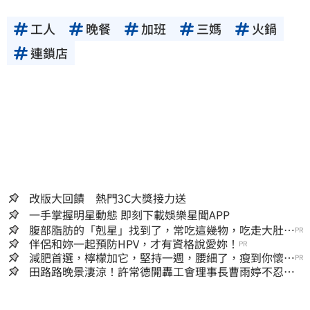
工人
晚餐
加班
三媽
火鍋
連鎖店
改版大回饋 熱門3C大獎接力送
一手掌握明星動態 即刻下載娛樂星聞APP
腹部脂肪的「剋星」找到了，常吃這幾物，吃走大肚
PR
囊，瘦出小蠻腰
伴侶和妳一起預防HPV，才有資格說愛妳！
PR
減肥首選，檸檬加它，堅持一週，腰細了，瘦到你懷疑
PR
人生
田路路晚景淒涼！許常德開轟工會理事長曹雨婷不忍
了：別只包紅包慰問