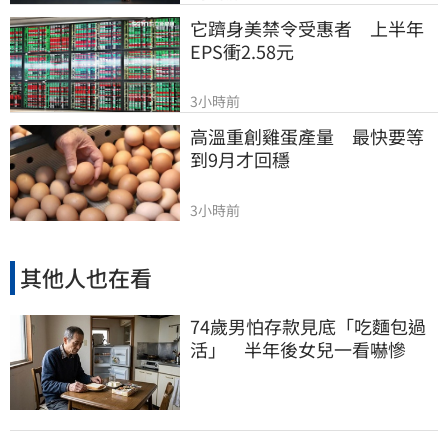
它躋身美禁令受惠者　上半年
EPS衝2.58元
3小時前
高溫重創雞蛋產量　最快要等
到9月才回穩
3小時前
其他人也在看
74歲男怕存款見底「吃麵包過
活」 半年後女兒一看嚇慘