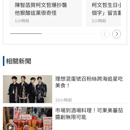
陳智菡賀柯文哲爆抄襲　
柯文哲生日小編
他狠酸這黨很奇怪
個字」留言翻車
1小時前
2小時前
相關新聞
理想混蛋號召粉絲跨海追星吃
美食！
10小時前
市場到酒場料理！可果美蕃茄
醬創無限可能