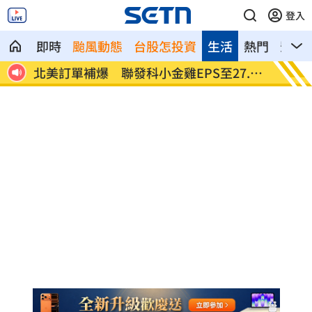
登入
即時
颱風動態
台股怎投資
生活
熱門
影音
來
北美訂單補爆 聯發科小金雞EPS至27.12
AI和你
元