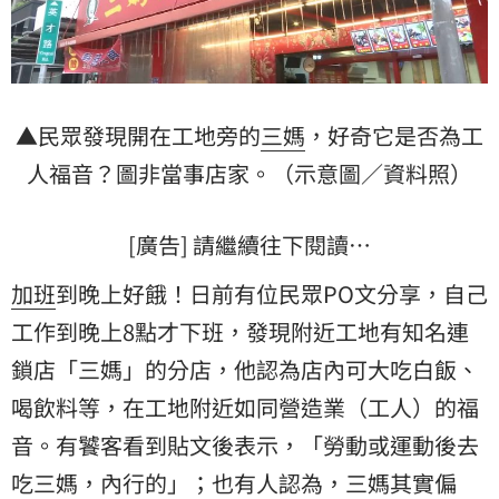
▲民眾發現開在工地旁的
三媽
，好奇它是否為
工
人
福音？圖非當事店家。（示意圖／資料照）
[廣告] 請繼續往下閱讀…
加班
到晚上好餓！日前有位民眾PO文分享，自己
工作到晚上8點才下班，發現附近工地有知名
連
鎖店
「三媽」的分店，他認為店內可大吃白飯、
喝飲料等，在工地附近如同營造業（工人）的福
音。有饕客看到貼文後表示，「勞動或運動後去
吃三媽，內行的」；也有人認為，三媽其實偏