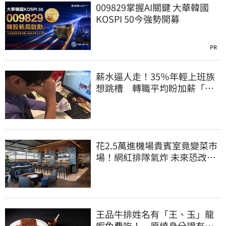
009829掌握AI關鍵 大華韓國
KOSPI 50今強勢開募
PR
薪水逼人走！35％年輕上班族
想跳槽 轉職平均盼加薪「破
萬元」
花2.5萬進機場貴賓室竟變菜市
場！網紅排隊氣炸 未來恐改動
態收費
王品牛排姓名有「王、玉」龍
蝦免費吃！ 原燒身分證有