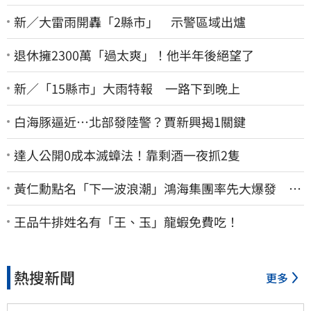
新／大雷雨開轟「2縣市」 示警區域出爐
退休擁2300萬「過太爽」！他半年後絕望了
新／「15縣市」大雨特報 一路下到晚上
白海豚逼近…北部發陸警？賈新興揭1關鍵
達人公開0成本滅蟑法！靠剩酒一夜抓2隻
黃仁勳點名「下一波浪潮」鴻海集團率先大爆發 台
股這族群全面噴出
王品牛排姓名有「王、玉」龍蝦免費吃！
熱搜新聞
更多