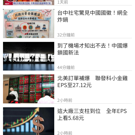
1天前
台中社宅驚見中國國徽！網全
炸鍋
32分鐘前
到了機場才知出不去！中國爆
鎖國新法
44分鐘前
北美訂單補爆　聯發科小金雞
EPS至27.12元
2小時前
這大廠三支柱到位　全年EPS
上看5.68元
2小時前