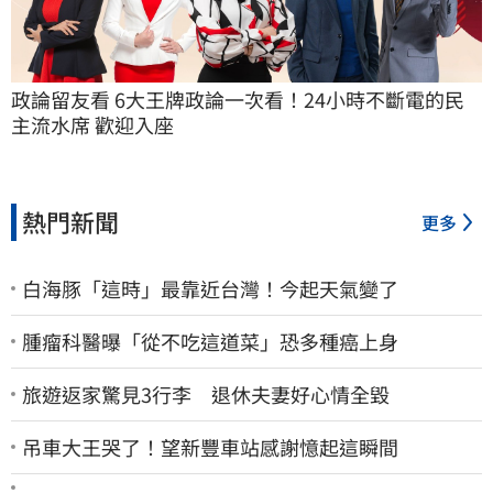
政論留友看 6大王牌政論一次看！24小時不斷電的民
主流水席 歡迎入座
熱門新聞
更多
白海豚「這時」最靠近台灣！今起天氣變了
腫瘤科醫曝「從不吃這道菜」恐多種癌上身
旅遊返家驚見3行李 退休夫妻好心情全毀
吊車大王哭了！望新豐車站感謝憶起這瞬間