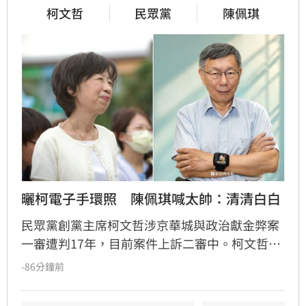
柯文哲
民眾黨
陳佩琪
曬柯電子手環照　陳佩琪喊太帥：清清白白
民眾黨創黨主席柯文哲涉京華城與政治獻金弊案
一審遭判17年，目前案件上訴二審中。柯文哲昨
赴派出所更換科技設備，並將電子手環拿來拍形
-86分鐘前
象照，其妻陳佩琪分享相關照片，並嗨喊「太帥
了，我的老公生日快樂」。