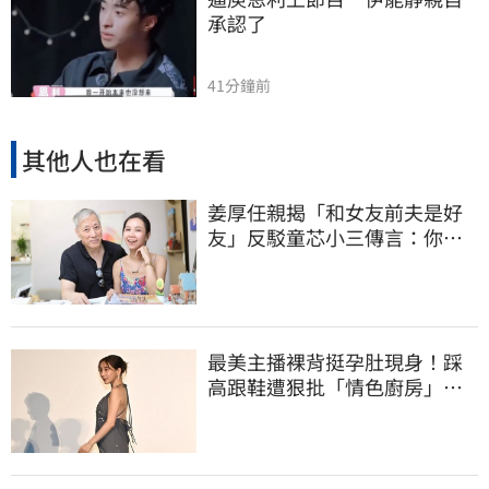
承認了
41分鐘前
其他人也在看
姜厚任親揭「和女友前夫是好
友」反駁童芯小三傳言：你在
講三小？
最美主播裸背挺孕肚現身！踩
高跟鞋遭狠批「情色廚房」：
根本是肚兜