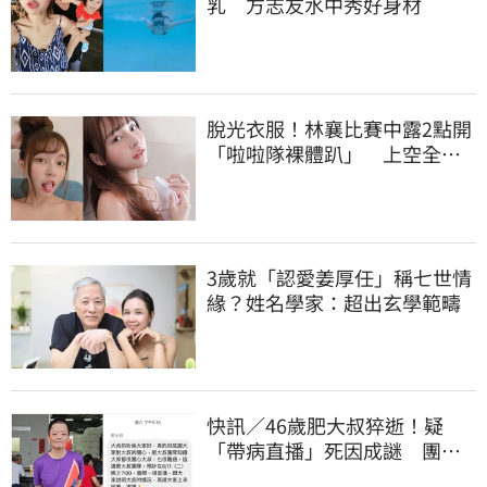
乳 方志友水中秀好身材
脫光衣服！林襄比賽中露2點開
「啦啦隊裸體趴」 上空全裸
被看光光
3歲就「認愛姜厚任」稱七世情
緣？姓名學家：超出玄學範疇
快訊／46歲肥大叔猝逝！疑
「帶病直播」死因成謎 團隊
「證實1事」發聲