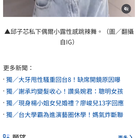
▲邱子芯私下偶爾小露性感跳辣舞。（圖／翻攝
自IG）
更多新聞：
獨／大牙甩性騷重回台8！缺席開鏡原因曝
獨／謝承均變髮收心！讚吳婉君：聰明女孩
獨／現身楊小姐女兒婚禮？廖峻兒13字回應
獨／台大學霸為進演藝圈休學！媽氣炸斷聯
願望
更多