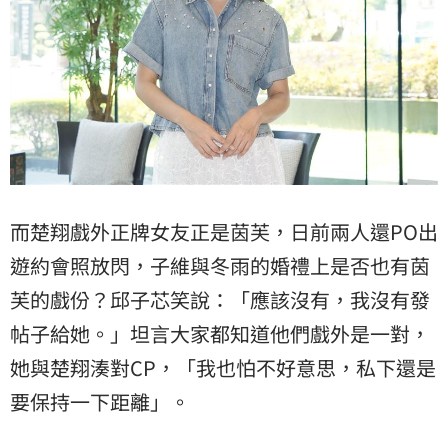
而楚翔戲外正牌女友正是茵芙，日前兩人還PO出
遊約會照放閃，子維與冬雨的婚禮上是否也有茵
芙的戲份？邱子芯笑說：「應該沒有，我沒有發
帖子給她。」坦言大家都知道他們戲外是一對，
她與楚翔湊對CP，「我也怕不好意思，私下還是
要保持一下距離」。