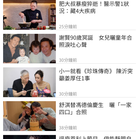
肥大叔暴瘦猝逝！醫示警1狀
況：藏4大疾病
25分鐘前
謝賢90歲冥誕　女兒曬童年合
照淚吐心聲
30分鐘前
小一就看《珍珠傳奇》 陳沂突
籲姜厚任1事
30分鐘前
舒淇替馮德倫慶生　曬「一家
四口」合照
38分鐘前
逼庾恩利上節目　伊能靜親自