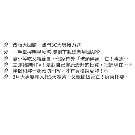
改版大回饋 熱門3C大獎接力送
一手掌握明星動態 即刻下載娛樂星聞APP
妻小等吃父親節餐⋯他家門外「破頭碎身」亡！毒駕男
一路向南撞死人收押
立即諮詢HPV！是對自己健康最好的投資，把握現在不
PR
嫌晚！
伴侶和妳一起預防HPV，才有資格說愛妳！
PR
3月大男嬰剛入托3天發紫…父親節拔管亡！屏東托嬰中
心回9字