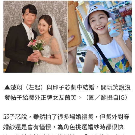
▲楚翔（左起）與邱子芯劇中結婚，開玩笑說沒
發帖子給戲外正牌女友茵芙。（圖／翻攝自IG）
邱子芯說，雖然拍了很多場婚禮戲，但戲外對穿
婚紗
還是會有憧憬，為角色挑選婚紗時都很快