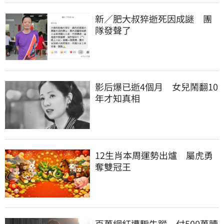
新／肥大叔猝逝死因成謎　團
隊發聲了
影后爆已逝4個月　女兒鬧翻10
年才知真相
12生肖本周運勢出爐　屬虎勇
奪雙冠王
百萬網紅遭騙失蹤　付500萬贖