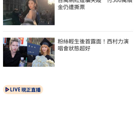
金仍遭撕票
粉絲輕生後首露面！西村力演
唱會狀態超好
現正直播