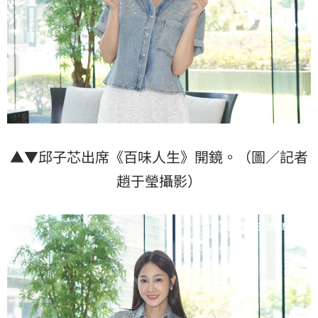
▲▼邱子芯出席《百味人生》開鏡。（圖／記者
趙于瑩攝影）