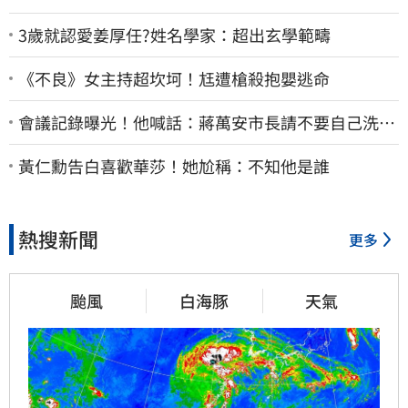
3歲就認愛姜厚任?姓名學家：超出玄學範疇
《不良》女主持超坎坷！尪遭槍殺抱嬰逃命
會議記錄曝光！他喊話：蔣萬安市長請不要自己洗自
己的記憶好嗎？
黃仁勳告白喜歡華莎！她尬稱：不知他是誰
熱搜新聞
更多
颱風
白海豚
天氣