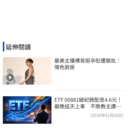
延伸閱讀
最美主播裸背挺孕肚遭狠批：
情色廚房
ETF 00881破紀錄配息4.6元！
最晚這天上車 不敗教主讚：
表現超越0050
(2026年01月26日)