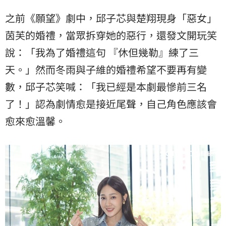
之前《願望》劇中，邱子芯與楚翔現身「惡女」
茵芙
的婚禮，當眾拆穿她的惡行，還發文開玩笑
說：「我為了婚禮這句 『休但幾勒』練了三
天。」然而冬雨與子維的婚禮希望不要再有變
數，邱子芯笑喊：「我已經是本劇最慘前三名
了！」認為劇情愈是接近尾聲，自己角色應該會
愈來愈溫馨。