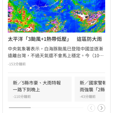
太平洋「3颱風+1熱帶低壓」　這區防大雨
中央氣象署表示，白海豚颱風已登陸中國並逐漸
遠離台灣，不過天氣還不會馬上穩定。今（10）
日台灣位於白海豚南側低壓帶及西南風影響的環
-153分鐘前
境，中南部仍有斷斷續續降雨，其中南部須留意
局部大雨；其他地區逐漸轉為午後雷陣雨，大台
北及北部山區午後也可能出現較大雨勢。西南風
新／5縣市豪、大雨特報　
新／國家警報響
影響預計未來一週大致持續，週五起台灣更將處
一路下到晚上
雨強襲「2縣市
於大低壓帶中，水氣再度增加。
-110分鐘前
-43分鐘前