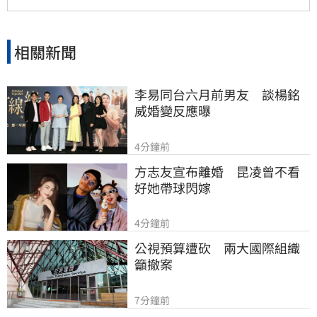
相關新聞
李易同台六月前男友　談楊銘
威婚變反應曝
4分鐘前
方志友宣布離婚　昆凌曾不看
好她帶球閃嫁
4分鐘前
公視預算遭砍　兩大國際組織
籲撤案
7分鐘前