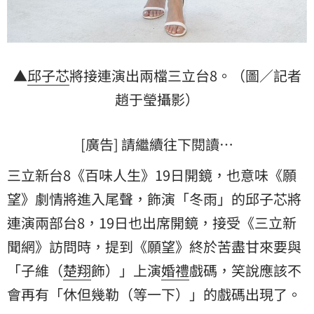
▲
邱子芯
將接連演出兩檔三立台8。（圖／記者
趙于瑩攝影）
[廣告] 請繼續往下閱讀…
三立新台8《百味人生》19日開鏡，也意味《
願
望
》劇情將進入尾聲，飾演「冬雨」的邱子芯將
連演兩部台8，19日也出席開鏡，接受《三立新
聞網》訪問時，提到《願望》終於苦盡甘來要與
「子維（
楚翔
飾）」上演
婚禮
戲碼，笑說應該不
會再有「休但幾勒（等一下）」的戲碼出現了。