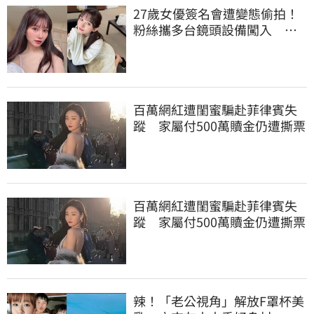
27歲女優簽名會遭變態偷拍！
粉絲攜多台鏡頭設備闖入 惹
怒本人罕發聲
百萬網紅遭閨蜜騙赴菲律賓失
蹤 家屬付500萬贖金仍遭撕票
百萬網紅遭閨蜜騙赴菲律賓失
蹤 家屬付500萬贖金仍遭撕票
辣！「老公視角」解放F罩杯美