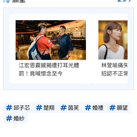
林萱瑜痛失摯
江宏恩震撼揭遭打耳光體
招認不正常病
罰！竟喊懷念至今
邱子芯
楚翔
茵芙
婚禮
願望
婚紗