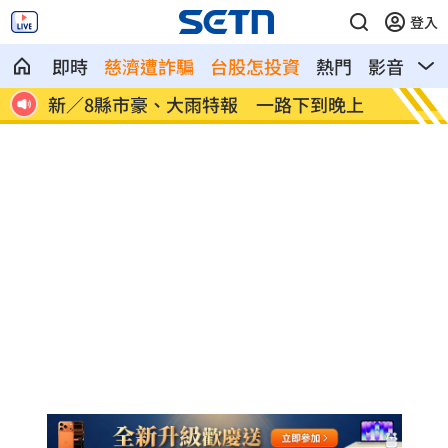
登入
即時
慈濟遭詐騙
台股怎投資
熱門
影音
熱
送祝
新／8縣市豪、大雨特報 一路下到晚上
慈濟遭
事