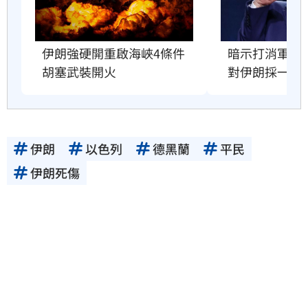
伊朗強硬開重啟海峽4條件　
暗示打消軍事
胡塞武裝開火
對伊朗採一策
伊朗
以色列
德黑蘭
平民
伊朗死傷