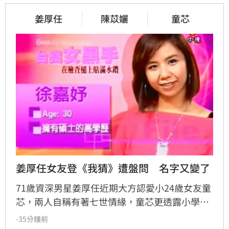
姜厚任
陳苡孋
童芯
姜厚任女友登《我猜》遭盤問　名字又變了
71歲資深男星姜厚任近期大方認愛小24歲女友童
芯，兩人自稱有著七世情緣，童芯更透露小學時
曾連寄3封明信片示愛，這段塵封39年的緣分引
-35分鐘前