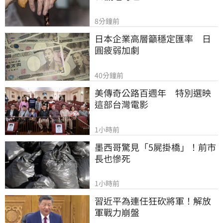
8分鐘前
日本企業高層籲穩定匯率　日
圓疲弱加劇
40分鐘前
美傳奇公路百週年　特別選映
這部台灣電影
1小時前
墨西哥驚見「5屍掛橋」！前市
長也慘死
1小時前
習近平為連任狂砍將軍！解放
軍戰力崩盤