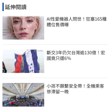
延伸閱讀
AI性愛機器人問世！狂塞165種
體位售價曝
斷交3年仍欠台灣逾130億！宏
國竟只還6％
小孩不願繫安全帶！全機乘客
慘滯留一晚