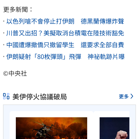
更多新聞：
以色列嗆不會停止打伊朗 德黑蘭傳爆炸聲
川普又出招？美擬取消台積電在陸技術豁免
中國遭爆撤僑只撤留學生 還要求全部自費
伊朗疑射「80枚彈頭」飛彈 神祕軌跡片曝
©中央社
美伊停火協議破局
更多