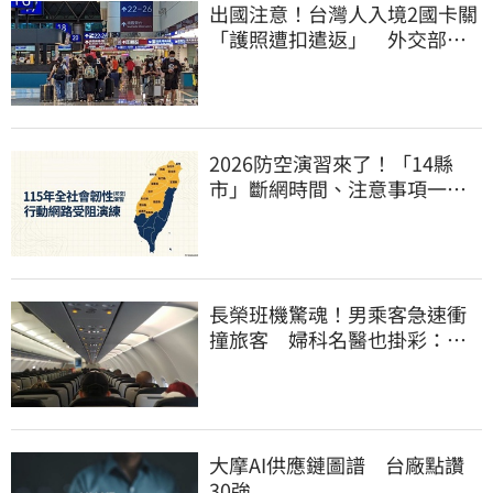
出國注意！台灣人入境2國卡關
「護照遭扣遣返」 外交部證
實了
2026防空演習來了！「14縣
市」斷網時間、注意事項一次
看
長榮班機驚魂！男乘客急速衝
撞旅客 婦科名醫也掛彩：全
機卡半小時
大摩AI供應鏈圖譜 台廠點讚
30強