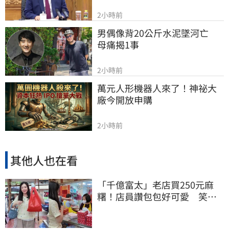
2小時前
男偶像背20公斤水泥墜河亡　
母痛揭1事
2小時前
萬元人形機器人來了！神祕大
廠今開放申購
2小時前
其他人也在看
「千億富太」老店買250元麻
糬！店員讚包包好可愛 笑
回：我自己做的