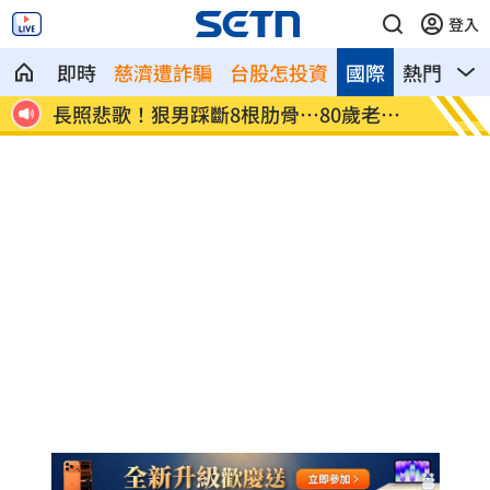
登入
即時
慈濟遭詐騙
台股怎投資
國際
熱門
影
被翻
長照悲歌！狠男踩斷8根肋骨…80歲老母
方志友
亡
讖