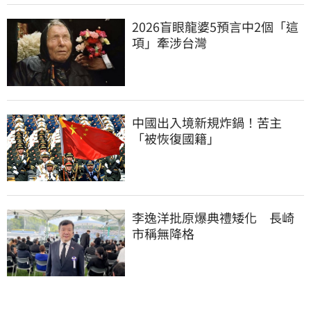
2026盲眼龍婆5預言中2個「這
項」牽涉台灣
中國出入境新規炸鍋！苦主
「被恢復國籍」
李逸洋批原爆典禮矮化　長崎
市稱無降格