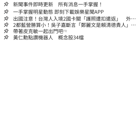
新聞事件即時更新 所有消息一手掌握！
一手掌握明星動態 即刻下載娛樂星聞APP
出國注意！台灣人入境2國卡關「護照遭扣遣返」 外交
部證實了
2都藍營勝算小！吳子嘉斷言「鄭麗文是賴清德貴人」：
保送2028連任總統
帶著皮克敏一起出門吧
PR
黃仁勳點讚機器人 概念股34檔