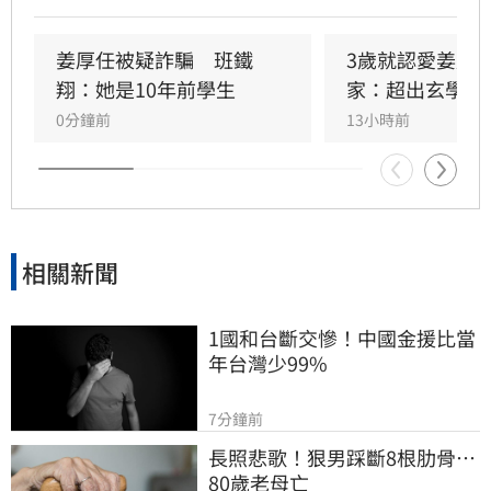
發熱議。然而高調認愛後爭議不斷，網友起底童
芯曾在18年前以「徐嘉妤」之名參加綜藝節目，
當時她自稱台大研究生並扮演台鐵女黑手，與現
姜厚任被疑詐騙　班鐵
3歲就認愛姜厚
在形象有所出入。擁有台大高學歷的童芯背景備
翔：她是10年前學生
家：超出玄學範
受關注，這段跨越年齡與前世今生的戀情，隨著
0分鐘前
13小時前
媒體報導及過往經歷被翻出，在網路上掀起兩極
化討論，也讓姜厚任的感情生活再次成為大眾焦
點。
相關新聞
1國和台斷交慘！中國金援比當
年台灣少99%
7分鐘前
長照悲歌！狠男踩斷8根肋骨…
80歲老母亡