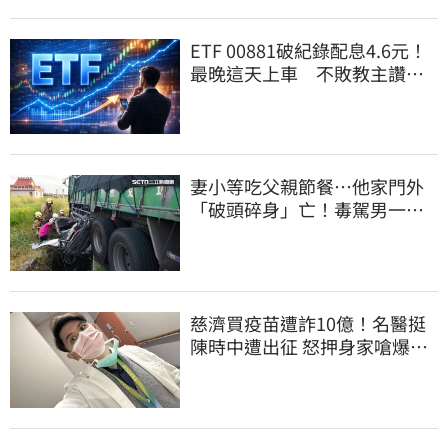
ETF 00881破紀錄配息4.6元！
最晚這天上車 不敗教主讚：
表現超越0050
妻小等吃父親節餐⋯他家門外
「破頭碎身」亡！毒駕男一路
向南撞死人收押
慈濟買疫苗遭詐10億！名醫挺
陳時中遭出征 怒押身家嗆爆藍
白粉