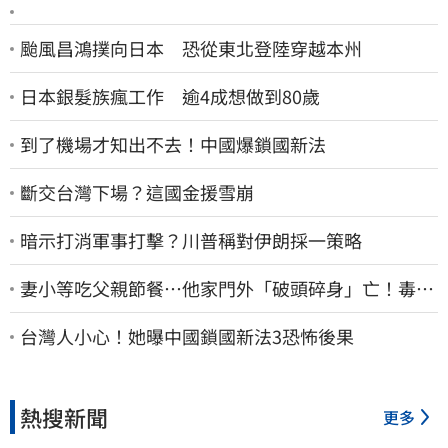
颱風昌鴻撲向日本 恐從東北登陸穿越本州
日本銀髮族瘋工作 逾4成想做到80歲
到了機場才知出不去！中國爆鎖國新法
斷交台灣下場？這國金援雪崩
暗示打消軍事打擊？川普稱對伊朗採一策略
妻小等吃父親節餐⋯他家門外「破頭碎身」亡！毒駕
男一路向南撞死人收押
台灣人小心！她曝中國鎖國新法3恐怖後果
熱搜新聞
更多