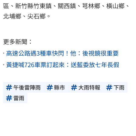
區、新竹縣竹東鎮、關西鎮、芎林鄉、橫山鄉、
北埔鄉、尖石鄉。
更多新聞：
高速公路遇3種車快閃！他：後視鏡很重要
黃捷喊726車票訂起來：送藍委放七年長假
午後雷陣雨
縣市
大雨特報
下雨
雷雨