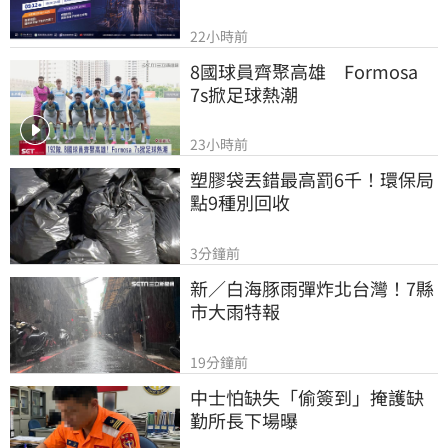
22小時前
8國球員齊聚高雄　Formosa 
7s掀足球熱潮
23小時前
塑膠袋丟錯最高罰6千！環保局
點9種別回收
3分鐘前
新／白海豚雨彈炸北台灣！7縣
市大雨特報
19分鐘前
中士怕缺失「偷簽到」掩護缺
勤所長下場曝