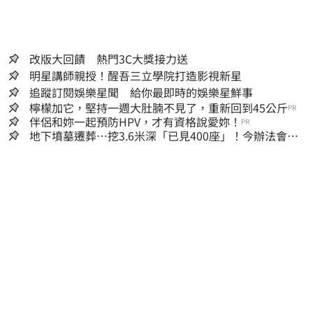
改版大回饋 熱門3C大獎接力送
明星講師親授！醒吾三立學院打造影視新星
追蹤訂閱娛樂星聞 給你最即時的娛樂星鮮事
檸檬加它，堅持一週大肚腩不見了，重新回到45公斤
PR
伴侶和妳一起預防HPV，才有資格說愛妳！
PR
地下墳墓遷葬…挖3.6米深「已見400座」！今辦法會安
撫祖先