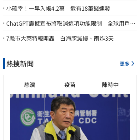
小確幸！一早入帳4.2萬 還有18筆錢連發
ChatGPT震撼宣布將取消這項功能限制 全球用戶即
刻起「免費」用到飽
7縣市大雨特報開轟 白海豚減慢、雨炸3天
熱搜新聞
更多
慈濟
疫苗
陳時中