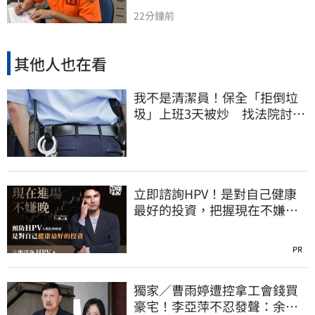
22分鐘前
其他人也在看
我不是清潔員！保全「拒倒垃
圾」上班3天被炒 找法院討公
道結果出爐
立即諮詢HPV！是對自己健康
最好的投資，把握現在不嫌
晚！
PR
獨家／曹雨婷遭控拿工會錢買
豪宅！李亞萍不忍發聲：余天