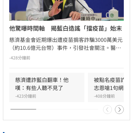
他驚曝時間軸　揭藍白造謠「擋疫苗」始末
慈濟基金會近期爆出遭疫苗掮客詐騙3000萬美元
（約10.6億元台幣）事件，引發社會關注。醫師
杜承哲對此發文反擊，痛批當年柯文哲、蔣萬安
-428分鐘前
等藍白政治人物，將政府阻擋詐騙採購案扭曲為
「擋疫苗」進行政治抹黑。杜承哲整理2020至
2022年大事記，還原當年衛福部因查證詐騙風險
慈濟遭詐藍白翻車！他
被點名疫苗詐騙
而勸阻，並強調慈濟最終是透過政府協助與台積
嘆：有些人聽不見了
志恩嗆1句網罵
電、永齡共同採購才成功。此案偵結後，也徹底
-423分鐘前
-408分鐘前
揭開當年「擋疫苗」論述的政治操弄真相，讓民
眾重新審視疫情期間的疫苗採購亂象與詐騙內
幕。