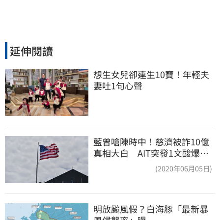
延伸閱讀
想生女兒卻連生10寶！年輕夫
妻吐1句心聲
藍曾嗆陳時中！慈濟被詐10億
真相大白 AIT突發1文酸爆…
他笑：真的很會
(2020年06月05日)
明放颱風假？白海豚「最新暴
風侵襲率」曝