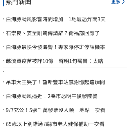
熱門新聞
更多
白海豚颱風影響時間增加 1地區恐炸雨3天
石崇良、姜至剛驚傳請辭？衛福部回應了
白海豚最快今發海警！專家曝停班停課機率
慈濟買疫苗被詐10億 聲明1句醫轟：太瞎
吊車大王哭了！望新豐車站感謝憶起這瞬間
白海豚颱風逼近！2縣市恐明午後發陸警
9/7充公！5張千萬發票沒人領 地點一次看
65歲以上別錯過 8縣市老人健保補助一次看