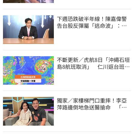
下週恐跌破半年線！陳嘉偉警
告台股反彈屬「逃命波」：空
頭大屠殺剛開始
不斷更新／虎航8日「沖繩石垣
島8航班取消」 仁川返台班機
提前1天起飛
獨家／家樓梯門口重摔！李亞
萍路邊倒地急送醫搶命 「最
新傷況」曝