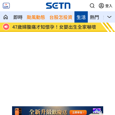
登入
即時
颱風動態
台股怎投資
生活
熱門
影音
台第1
47歲婦腹痛才知懷孕！女嬰出生全家嚇壞
林逸欣