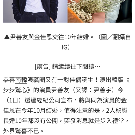
▲尹善友與
金佳恩
交往10年結婚。（圖／翻攝自
IG）
[廣告] 請繼續往下閱讀…
恭喜
南韓
演藝圈又有一對佳偶誕生！演出韓版《
步步驚心
》的
演員
尹善友（又譯：
尹善宇
）今
（1日）透過經紀公司宣布，將與同為演員的金
佳恩在今年10月結婚，值得注意的是，2人秘戀
長達10年都沒有公開，突發消息就是步入禮堂，
外界驚喜不已。