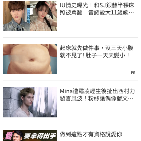
IU情史曝光！和SJ銀赫半裸床
照被罵翻 昔認愛大11歲歌
手：對他一見鍾情
起床就先做件事，沒三天小腹
就不見了! 肚子一天天變小！
PR
Mina遭霸凌輕生後扯出西村力
發言風波！粉絲護偶像發文：
言論遭惡意扭曲
做到這點才有資格說愛你