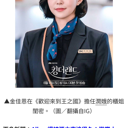
▲金佳恩在《歡迎來到王之國》擔任
潤娥
的櫃姐
閨密。（圖／翻攝自IG）