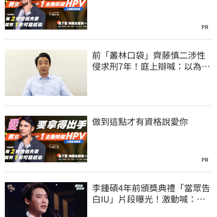
PR
前「叢林口袋」齊藤慎二涉性
侵求刑7年！庭上辯喊：以為對
方同意
做到這點才有資格說愛你
PR
李鍾碩4年前頒獎典禮「當眾告
白IU」片段曝光！激動喊：很
久前就喜歡妳