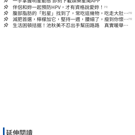
一手掌握明星動態 即刻下載娛樂星聞APP
伴侶和妳一起預防HPV，才有資格說愛妳！
PR
腹部脂肪的「剋星」找到了，常吃這幾物，吃走大肚
PR
囊，瘦出小蠻腰
減肥首選，檸檬加它，堅持一週，腰細了，瘦到你懷疑
PR
人生
生活困頓拮据！池秋美不忍出手幫田路路 真實暖舉曝
光
延伸閱讀