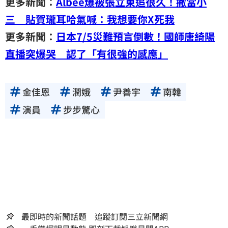
更多新聞：
Albee爆被張立東追很久！撇當小
三 貼賀瓏耳哈氣喊：我想要你X死我
更多新聞：
日本7/5災難預言倒數！國師唐綺陽
直播突爆哭 認了「有很強的感應」
金佳恩
潤娥
尹善宇
南韓
演員
步步驚心
最即時的新聞話題 追蹤訂閱三立新聞網