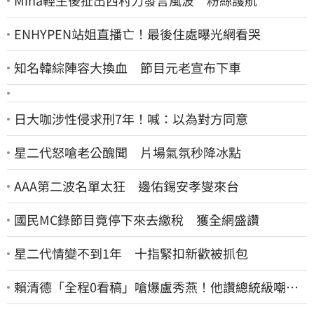
Mina輕生後扯出西村力發言風波 粉絲護航
ENHYPEN站姐直播亡！最後住處曝光網看哭
知名韓綜陣容大換血 節目元老宣布下車
日大咖涉性侵求刑7年！喊：以為對方同意
星二代怒嗆老公醜聞 片場氣氛秒降冰點
AAA第二波名單太狂 邊佑錫安孝燮來台
國民MC錄節目竟停下來去繳稅 獲全網盛讚
星二代情變不到1年 十指緊扣新歡被抓包
賴清德「全程0看稿」嗆爆盧秀燕！他讚總統級嘲
諷：把8年總帳一次掀翻