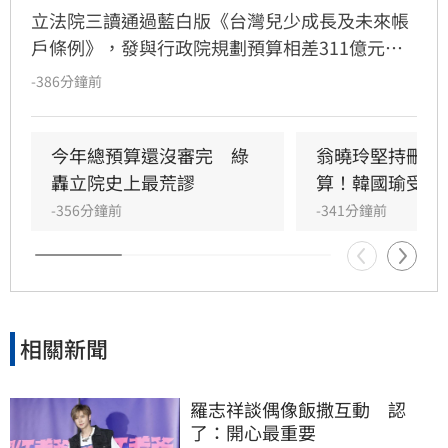
立法院三讀通過藍白版《台灣兒少成長及未來帳
戶條例》，發與行政院規劃預算相差311億元的
爭議。行政院發言人李慧芝今（6）日表示，行
-386分鐘前
政院尚未收到三讀咨文。面對在野黨法案，行政
院重申將在憲法架構下採取相應的憲政手段，並
依既定時程推動完整的家庭支持體系，確保政府
今年總預算還沒審完　綠
翁曉玲堅持刪凍
資源能精準落實於生育、養育與教育等面向，全
轟立院史上最荒謬
算！韓國瑜受不
力支持國人家庭需求。
-356分鐘前
-341分鐘前
相關新聞
羅志祥談偶像飯撒互動　認
了：開心最重要