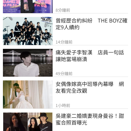
8分鐘前
曾經歷合約糾紛　THE BOYZ確
定9人續約
14分鐘前
痛失愛子李智漢　店員一句話
讓她當場崩潰
49分鐘前
女偶像嫁高中班導內幕曝　網
友看完全改觀
1小時前
吳建豪二婚嬌妻現身曼谷！甜
蜜合照首曝光