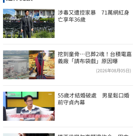
涉毒又遭控家暴　71萬網紅身
亡享年36歲
挖到童骨…已葬2魂！台積電嘉
義廠「請布袋戲」原因曝
(2026年08月05日)
55歲才結婚破處　男星鬆口婚
前守貞內幕