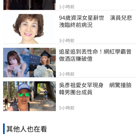
1小時前
94歲資深女星辭世　演員兒悲
洩臨終前病況
3小時前
追星追到丟性命！網紅學霸曾
做酒店賺破億
3小時前
吳彥祖愛女罕現身　網驚撞臉
韓男團台成員
5小時前
其他人也在看