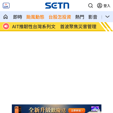
登入
即時
颱風動態
台股怎投資
熱門
影音
熱搜
害管理
曾經歷合約糾紛 THE BOYZ確定9人續約
新／大