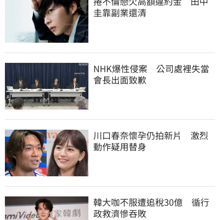
捲不倫戀欠高額違約金　田中
圭靠副業還清
NHK爆性侵案　公司處裡失當
會長出面致歉
川口春奈懷孕仍拍新片　激烈
動作疑用替身
韓大咖不服遭追稅30億　循行
政救濟慘吞敗