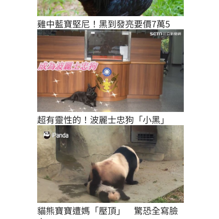
雞中藍寶堅尼！黑到發亮要價7萬5
超有靈性的！波麗士忠狗「小黑」
貓熊寶寶遭媽「壓頂」　驚恐全寫臉