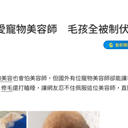
陸警
08:56
偵訊
08:50
愛寵物美容師 毛孩全被制
手法
08:47
人理
08:46
看新聞
東家
08:46
08:39
物美容
也會怕美容師，但國外有位寵物美容師卻能讓
道歉
08:39
、
修毛
還打瞌睡，讓網友忍不住佩服這位美容師，直
區曝
08:37
道歉
08:36
聲
08:34