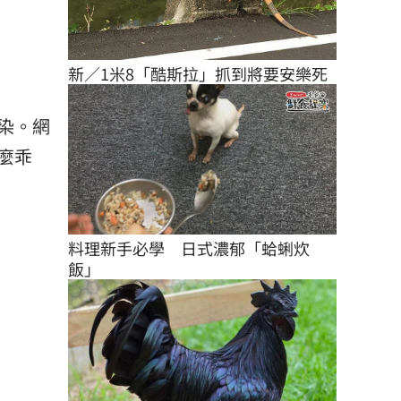
新／1米8「酷斯拉」抓到將要安樂死
染。網
麼乖
料理新手必學　日式濃郁「蛤蜊炊
飯」