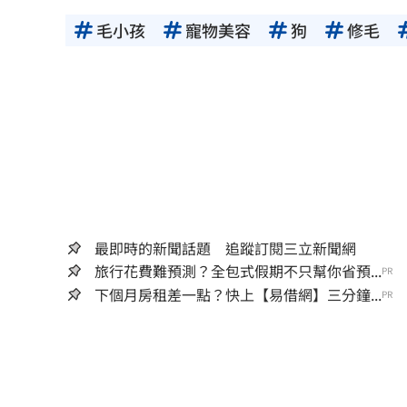
毛小孩
寵物美容
狗
修毛
最即時的新聞話題 追蹤訂閱三立新聞網
旅行花費難預測？全包式假期不只幫你省預...
PR
下個月房租差一點？快上【易借網】三分鐘...
PR