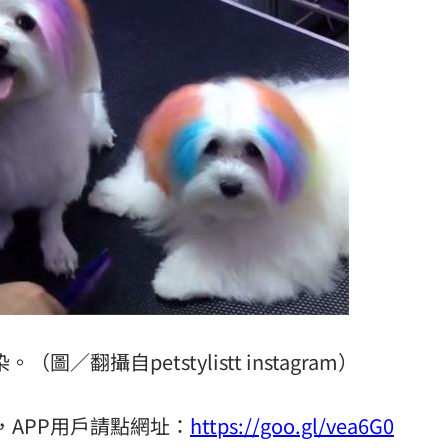
／翻攝自petstylistt instagram）
gram，APP用戶請點網址：
https://goo.gl/vea6G0