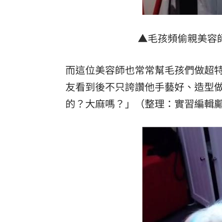
▲毛孩頻偷親美容師。（圖
而這位美容師也常常幫毛孩們做超
友看到後不只誇讚他手藝好、造型
的？大麻嗎？」（整理：實習編輯