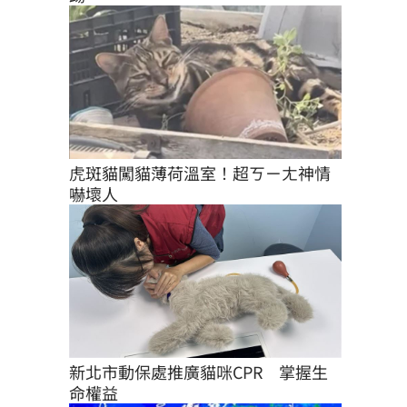
虎斑貓闖貓薄荷溫室！超ㄎㄧㄤ神情
嚇壞人
新北市動保處推廣貓咪CPR　掌握生
命權益