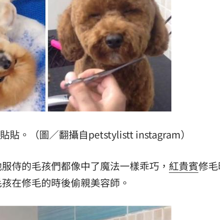
動了
08:32
揭警訊
08:28
15
（圖／翻攝自petstylistt instagram）
他服侍的毛孩們都像中了魔法一樣乖巧，
紅貴賓
修毛
毛孩在修毛的時後偷親美容師。