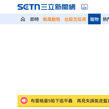
即時
颱風動態
台股怎投資
寵物
熱
川普對「多晶矽」徵15%關稅 這時間
開盤／台積電漲20元領軍 台股漲近400
川普造勢又出狂言！嗆電動車駕駛「有
拒為產能過剩道歉！外媒嗆中國
09:03
河北彩花最愛曝光！被香菜多力多滋收
慈濟買疫苗被詐10億 聲明1句醫轟：太
布雷格曼9局下追平轟 再見失誤氣走藍
不是只有AI！富蘭克林推薦「他」紅利