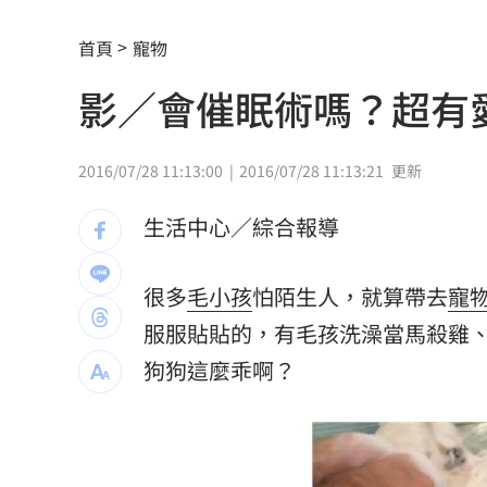
鄭明典揭白海豚動態 氣象署：不排除
首頁
寵物
新／爆涉貪！議員范織欽…遭檢調漏夜
影／會催眠術嗎？超有
台股急跌逆勢買95％滿倉 專家曝操作
陳時中早提醒慈濟！學者：做到流血沒
2016/07/28 11:13:00
2016/07/28 11:13:21
更新
高斯曼披小熊戰袍 慶幸不用先對決老
生活中心／綜合報導
大罷免名店遭酸本業造謠 老闆怒提告
很多
毛小孩
怕陌生人，就算帶去
寵
慈濟買BNT遭詐 綠：藍白政治人物應
服服貼貼的，有毛孩洗澡當馬殺雞
白海豚更近了！「恐輕掃北部」風雨熱
狗
狗這麼乖啊？
抹黑陳時中擋疫苗！他曝往事嗆柯：欠
告別綠衫軍十年生涯 布朗首揭離隊心