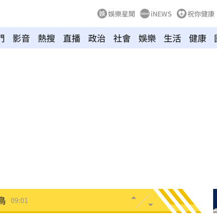
娛樂星聞
iNEWS
祝你健康
門
影音
熱搜
直播
政治
社會
娛樂
生活
健康
生效
09:13
點
09:09
病」
09:05
服
09:03
瞎
09:01
鳥
09:01
更多
08:57