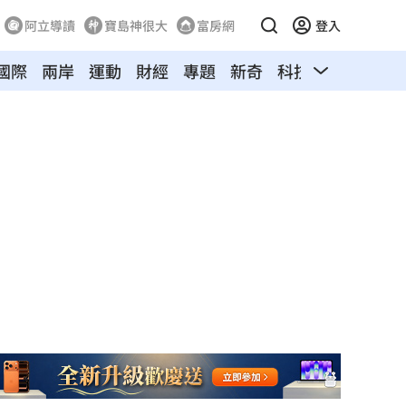
阿立導讀
寶島神很大
富房網
登入
國際
兩岸
運動
財經
專題
新奇
科技
旅遊
汽車