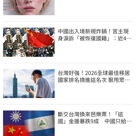
售價曝
中國出入境新規炸鍋！苦主現
身淚訴「被恢復國籍」：近4億
資產權停擺
台灣好強！2026全球最佳移居
國家排名擠進這名次 狠甩眾多
歐美熱門國家
斷交台灣換來芭樂票！「這
國」金援暴跌9成 中國只給26
萬