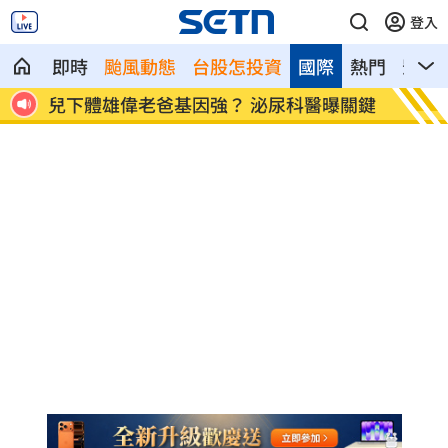
登入
即時
颱風動態
台股怎投資
國際
熱門
影音
韓文
兒下體雄偉老爸基因強？ 泌尿科醫曝關鍵
長崎原
國