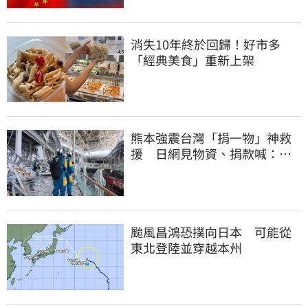
消失10年終於回歸！好市多
「經典美食」重新上架
熊本強震台灣「捐一物」神救
援 日網見物資、捐款喊：給
台灣統治算了
颱風昌鴻恐撲向日本 可能從
東北登陸並穿越本州