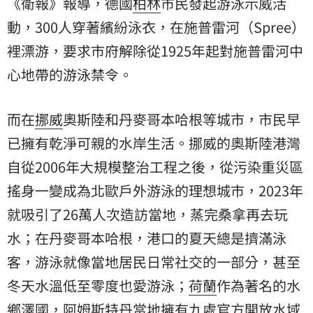
《衛報》報導，德國
柏林
市民發起游泳示威活
動，300人穿著繽紛泳衣，在施普雷河（Spree）
裡漂游，要求市府解除從1925年起對施普雷河中
心地帶的游泳禁令。
而在
挪威
奧斯陸和丹麥哥本哈根等城市，市民早
已擁有乾淨可親的水岸生活。挪威的奧斯陸港灣
自從2006年大規模整治工程之後，從污染重災區
搖身一變成為北歐戶外游泳的理想城市，2023年
就吸引了26萬人次造訪當地，蒸完桑拿再去玩
水；在丹麥哥本哈根，港口的夏天總是擠滿泳
客，游泳就像當地居民日常社交的一部分，甚至
冬天水溫低至零度也愛游泳；
荷蘭
作為著名的水
鄉澤國，阿姆斯特丹當地擁有九處官方開放水域