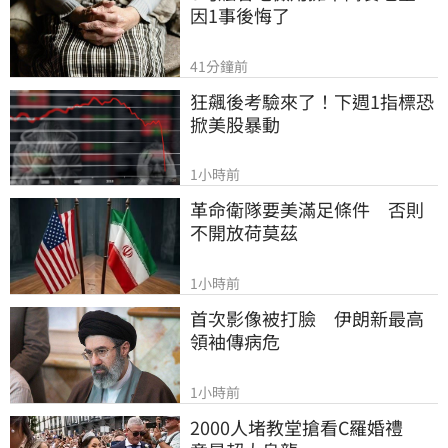
因1事後悔了
41分鐘前
狂飆後考驗來了！下週1指標恐
掀美股暴動
1小時前
革命衛隊要美滿足條件　否則
不開放荷莫茲
1小時前
首次影像被打臉　伊朗新最高
領袖傳病危
1小時前
2000人堵教堂搶看C羅婚禮　