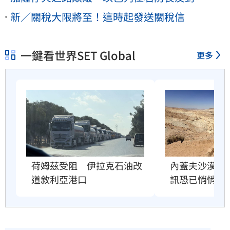
新／關稅大限將至！這時起發送關稅信
一鍵看世界SET Global
更多
荷姆茲受阻　伊拉克石油改
內蓋夫沙漠奇
道敘利亞港口
訊恐已悄悄逼