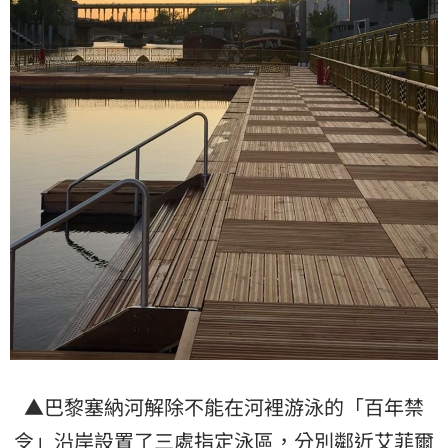
▲巴黎塞納河解除不能在河裡游泳的「百年禁
令」沿岸設置了三處指定泳區，分別鄰近艾菲爾