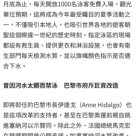
月底為止，每天開放1000名泳客免費入場。觀光
單位預期，這將成為今年最受矚目的夏季活動之
一，不僅吸引本地人，也吸引世界各地的遊客朝
聖這個睽違一世紀的歷史時刻。指定泳區的現場
都設有救生員、提供更衣和淋浴設施，也會有衛
生部門每天檢測水質，並以旗幟顏色指示是否適
合下水。
曾因河水太髒而禁泳 巴黎市府斥巨資改造
即將卸任的巴黎市長伊達戈（Anne Hidalgo）也
是這項改革的支持者，甚至在巴黎奧運前親自跳
進塞納河以示贊同。除此之外，法國總統馬克宏
在競選期間曾公開承諾，如果塞納河水質改善，