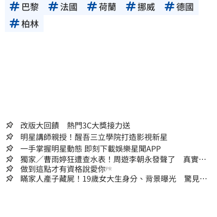
巴黎
法國
荷蘭
挪威
德國
柏林
改版大回饋 熱門3C大獎接力送
明星講師親授！醒吾三立學院打造影視新星
一手掌握明星動態 即刻下載娛樂星聞APP
獨家／曹雨婷狂遭查水表！周遊李朝永發聲了 真實看
法曝光
做到這點才有資格說愛你
PR
瞞家人產子藏屍！19歲女大生身分、背景曝光 驚見
「產檢紀錄全空白」