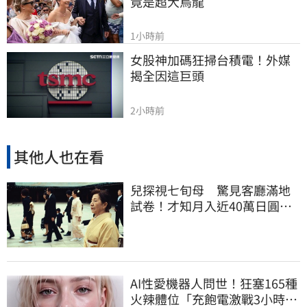
竟是超大烏龍
1小時前
女股神加碼狂掃台積電！外媒
揭全因這巨頭
2小時前
其他人也在看
兒探視七旬母 驚見客廳滿地
試卷！才知月入近40萬日圓
真相竟如此感人
AI性愛機器人問世！狂塞165種
火辣體位「充飽電激戰3小時」