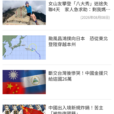
女山友攀登「八大秀」迷途失
聯4天 家人急求助：剩我媽還
沒找到
(2026年08月08日)
颱風昌鴻撲向日本　恐從東北
登陸穿越本州
斷交台灣後慘哭！中國金援只
給這國26萬
中國出入境新規炸鍋！苦主
「被恢復國籍」