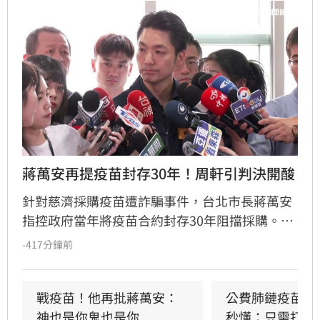
蔣萬安再提疫苗封存30年！周軒引判決開酸
針對慈濟採購疫苗遭詐騙事件，台北市長蔣萬安
指控政府當年將疫苗合約封存30年阻擋採購。對
此，周軒發文反擊，指出吳子嘉曾因散布「政府
-417分鐘前
貪汙疫苗款、合約封存30年」等不實假訊息，遭
台北地院依誹謗罪判刑。周軒強調衛福部早已多
次澄清，並質疑蔣萬安身為市長卻對此司法判決
戰疫苗！他再批蔣萬安：
公費肺鏈疫苗8/
一無所知，大酸其言論恐步上吳子嘉後塵，引發
神也是你鬼也是你
秒懂：只需打1