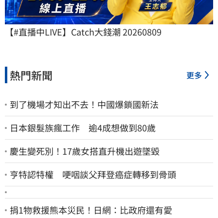
【#直播中LIVE】Catch大錢潮 20260809
熱門新聞
更多
到了機場才知出不去！中國爆鎖國新法
日本銀髮族瘋工作 逾4成想做到80歲
慶生變死別！17歲女搭直升機出遊墜毀
亨特認特權 哽咽談父拜登癌症轉移到骨頭
捐1物救援熊本災民！日網：比政府還有愛