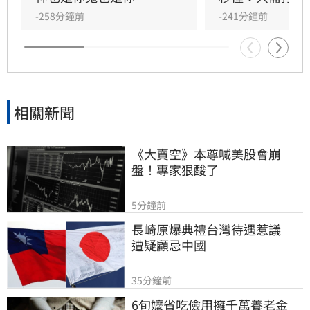
社會對於疫苗採購政治爭議與假訊息議題的廣泛
-258分鐘前
-241分鐘前
關注與討論。
相關新聞
《大賣空》本尊喊美股會崩
盤！專家狠酸了
5分鐘前
長崎原爆典禮台灣待遇惹議　
遭疑顧忌中國
35分鐘前
6旬嬤省吃儉用擁千萬養老金　