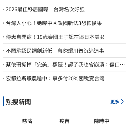
2026最佳移居國曝！台灣名次好強
台灣人小心！她曝中國鎖國新法3恐怖後果
傳患自閉症！19歲泰國王子認在追日本美女
不願承認民調創新低！幕僚爆川普沉迷這事
蔡依珊撕掉「完美」標籤！認了我也會崩潰：傷口終
究會癒合
宏都拉斯蝦農嗆中：寧多付20%關稅賣台灣
熱搜新聞
更多
慈濟
疫苗
陳時中