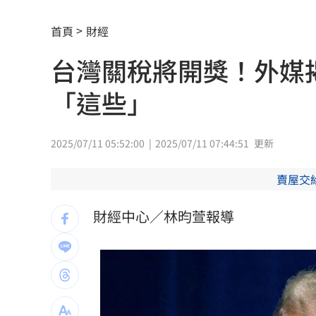
女兒一句話 兩老退休生活全變調
03:05
首頁
財經
記憶體產能全被大廠包下 驚人漲價潮
台灣關稅將開獎！外媒
北美訂單補爆 聯發科小金雞EPS至27.1
「這些」
AI和你讀的不同！實測《時代》驚揭1真
這大廠三支柱到位 全年EPS上看5.68元
2025/07/11 05:52:00
2025/07/11 07:44:51
更新
慈濟買BNT被詐10億！藍昔嗆擋疫苗網
賣屋交
它躋身美禁令受惠者 上半年EPS衝2.5
財經中心／林昀萱報導
高溫重創雞蛋產量 最快要等到9月才回
7月營收寫同期次高 聯寶訂單看到2027
台股收復44000點大關 2關鍵看AI產業