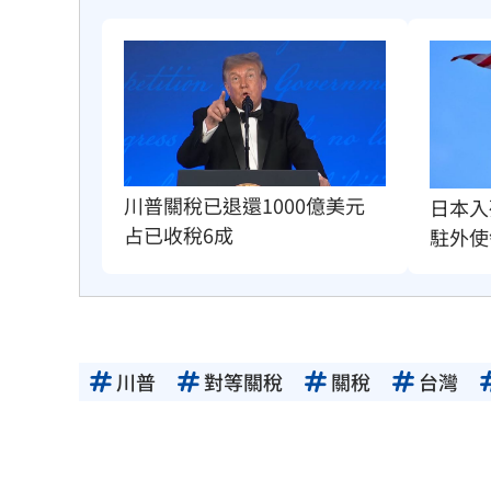
川普關稅已退還1000億美元　
日本入
占已收稅6成
駐外使
川普
對等關稅
關稅
台灣