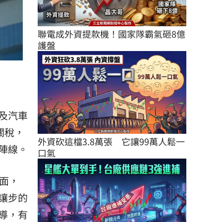
聯電成外資提款機！國家隊霸氣砸8億
護盤
及汽車
關稅，
外資砍這檔3.8萬張　它讓99萬人鬆一
陣線。
口氣
面，
讓步的
導，有