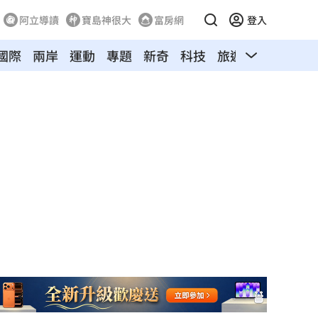
阿立導讀
寶島神很大
富房網
登入
國際
兩岸
運動
專題
新奇
科技
旅遊
汽車
寵物