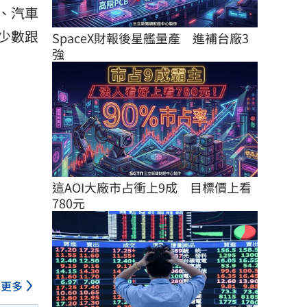
、汽車
少數跟
SpaceX財報後星艦量產　進補台廠3
強
這AOI大廠市占衝上9成　目標價上看
780元
更多