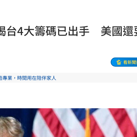
來襲
03:04
揭台4大籌碼已出手 美國還
2元
02:30
相
02:10
02:00
看新聞
朝聖
01:35
給專業，時間用在陪伴家人
8元
01:30
穩
01:26
年
01:20
發展
01:13