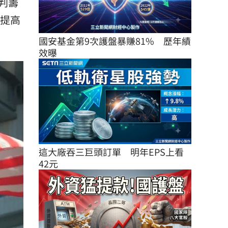
判籌
提高
國安基金第9次護盤暴賺81%　歷年績
效曝
這大廠吞三巨頭訂單　明年EPS上看
42元