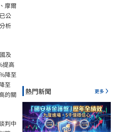
、摩爾
前已公
分析
國及
%提高
1%降至
%降至
熱門新聞
更多
高的關
談判中