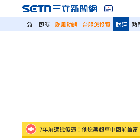
即時
颱風動態
台股怎投資
財經
熱
ETF爆208億逃命潮！ 溫建勳揭買盤
04:2
記憶體加金融雙王牌 這檔瞄準韓股長
台中社宅驚見中國國徽！網全炸鍋
04:09
瞄準胃癌新療法 醣聯啟動一期臨床試
到了機場才知出不去！中國爆鎖國新法
7年前遭譏傻逼！他逆襲超車中國前首富