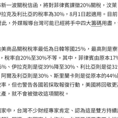
新一波關稅信函，將對菲律賓課徵20%關稅，汶萊
伊拉克及利比亞的稅率為30%，8月1日起適用。目
對此，外媒報導台灣可能已經將手中四大
籌碼
用盡，
美商品關稅稅率最低為日韓等國25％，最高則是寮
，稅率自20%至30%不等。其中，菲律賓由原本17
5%、伊拉克則是從39%降至30%、利比亞則是從3
%、阿爾及利亞則是30%、斯里蘭卡則是從原本的44
稅率，但也警告各國若採取報復行動，美國將回敬更
生產，就不會被徵收這項關稅。
國家中，台灣不少財經專家肯定、認為這是雙方持續