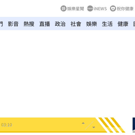
娛樂星聞
iNEWS
祝你健康
門
影音
熱搜
直播
政治
社會
娛樂
生活
健康
8
牛！
04:22
驗！
04:02
03:57
03:10