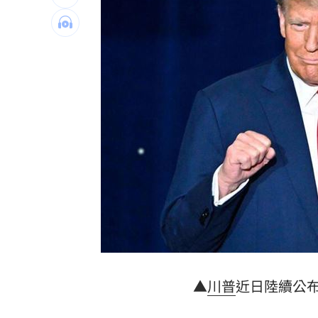
他見搶案挺身相救遭圍毆亡！嫌犯最小1
扣款人數狂增4成 國泰小龍基金布局曝
車是我的、油也是我的 睡車竟被收住
24歲存款破百萬！她公開致富關鍵：超
台灣彩券開獎直播中
20:31
LIVE三立+24小時直播
15:27
三立iNEWS新聞台線上直播
18:00
理想混蛋號召粉絲跨海追星吃美食！
18:
▲
川普
近日陸續公