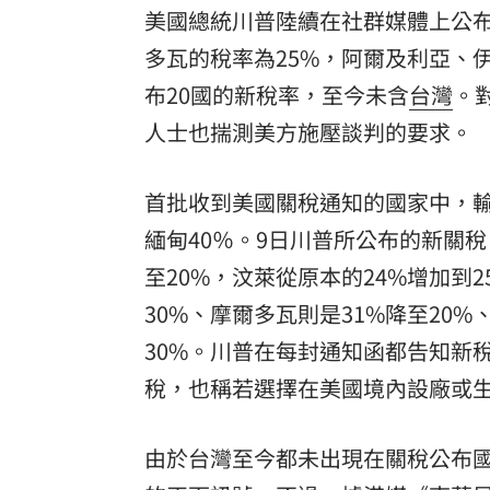
美國總統川普陸續在社群媒體上公布
多瓦的稅率為25%，阿爾及利亞、
布20國的新稅率，至今未含
台灣
。
人士也揣測美方施壓談判的要求。
首批收到美國關稅通知的國家中，輸
緬甸40％。9日川普所公布的新關稅
至20%，汶萊從原本的24%增加到2
30%、摩爾多瓦則是31%降至20
30%。川普在每封通知函都告知新
稅，也稱若選擇在美國境內設廠或
由於台灣至今都未出現在關稅公布