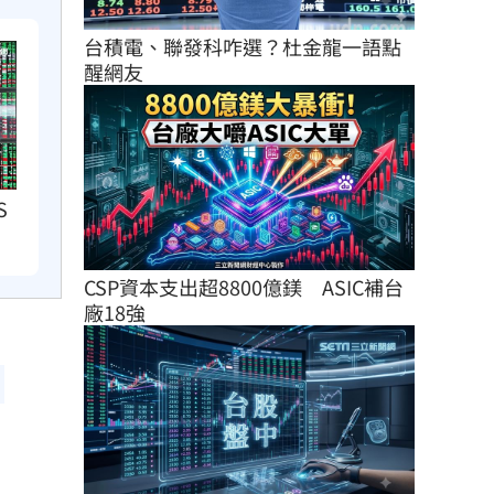
台積電、聯發科咋選？杜金龍一語點
醒網友
S
CSP資本支出超8800億鎂　ASIC補台
廠18強