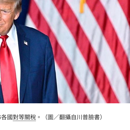
2歲
01:10
光
01:05
宿費
01:04
孝順
01:02
15
布各國
對等
關稅
。（圖／翻攝自川普臉書）