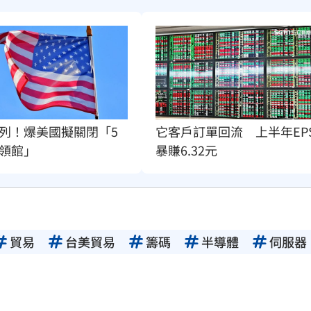
它客戶訂單回流　上半年EP
列！爆美國擬關閉「5
暴賺6.32元
領館」
貿易
台美貿易
籌碼
半導體
伺服器