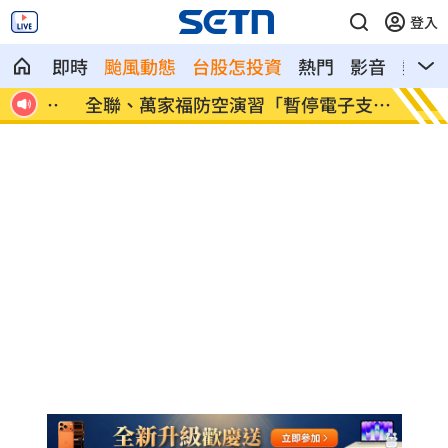
登入
即時
颱風動態
台股怎投資
熱門
影音
熱搜
退休
全聯、萬家福防空演習「暫停電子支
起司進
付」！