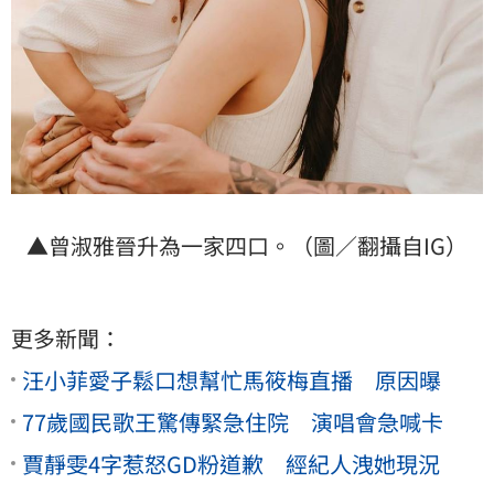
▲曾淑雅晉升為一家四口。（圖／翻攝自IG）
更多新聞：
汪小菲愛子鬆口想幫忙馬筱梅直播 原因曝
77歲國民歌王驚傳緊急住院 演唱會急喊卡
賈靜雯4字惹怒GD粉道歉 經紀人洩她現況