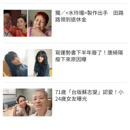
獨／<水玲瓏>製作出手　田路
路領到退休金
寫運勢書下半年廢了！唐綺陽
瘦下來原因曝
71歲「台版蘇志燮」認愛！小
24歲女友曝光