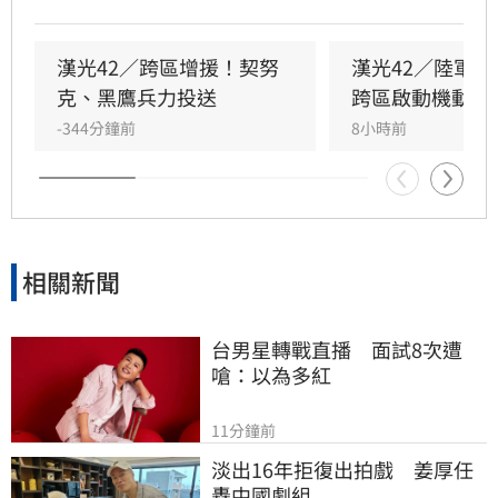
漢光42／跨區增援！契努
漢光42／陸軍
克、黑鷹兵力投送
跨區啟動機動長
-344分鐘前
8小時前
相關新聞
台男星轉戰直播　面試8次遭
嗆：以為多紅
11分鐘前
淡出16年拒復出拍戲　姜厚任
轟中國劇組