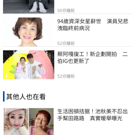
50分鐘前
94歲資深女星辭世　演員兒悲
洩臨終前病況
52分鐘前
蔡阿嘎復工！新企劃開拍　二
伯IG也更新了
52分鐘前
其他人也在看
生活困頓拮据！池秋美不忍出
手幫田路路 真實暖舉曝光