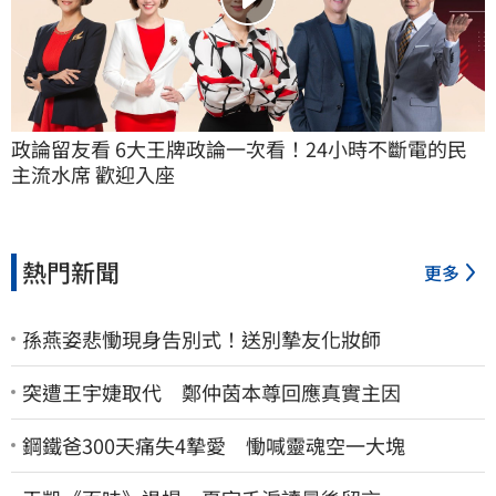
政論留友看 6大王牌政論一次看！24小時不斷電的民
主流水席 歡迎入座
熱門新聞
更多
孫燕姿悲慟現身告別式！送別摯友化妝師
突遭王宇婕取代 鄭仲茵本尊回應真實主因
鋼鐵爸300天痛失4摯愛 慟喊靈魂空一大塊