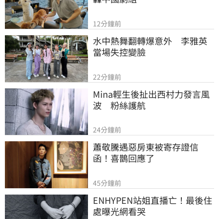
12分鐘前
水中熱舞翻轉爆意外　李雅英
當場失控變臉
22分鐘前
Mina輕生後扯出西村力發言風
波　粉絲護航
24分鐘前
蕭敬騰遇惡房東被寄存證信
函！喜鵲回應了
45分鐘前
ENHYPEN站姐直播亡！最後住
處曝光網看哭