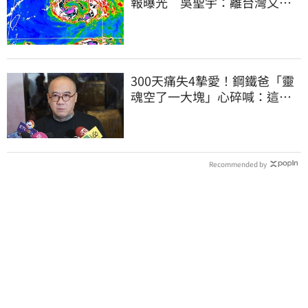
報曝光 吳聖宇：離台灣又更
近一點
300天痛失4摯愛！鋼鐵爸「靈
魂空了一大塊」心碎喊：這輩
子最痛的路
Recommended by