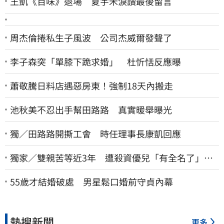
王凱《百味》退場 夏宇禾淚讀最後留言
周杰倫捲私生子風波 公司杰威爾發聲了
李子森突「單膝下跪求婚」 杜忻恬反應曝
蕭敬騰日料店遇惡房東！強制18天內搬走
池秋美不忍出手幫田路路 真實暖舉曝光
獨／田路路開撕工會 時任理事長康凱回應
獨家／雙親苦等近3年 遭殺資優兒「有全名了」！
乾妹稱賠償恐毀她未來
55歲才結婚破處 男星鬆口婚前守貞內幕
熱搜新聞
更多