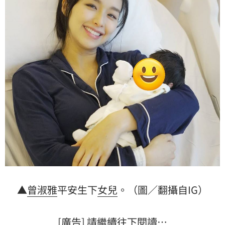
▲
曾淑雅
平安生下
女兒
。（圖／翻攝自IG）
[廣告] 請繼續往下閱讀…