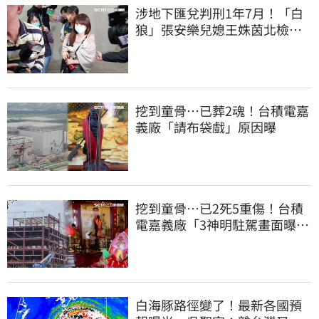
涉地下匯兌判刑1年7月！「白
狼」張安樂兒媳王姝茵北檢報
到、今發監執行
挖到童骨…已葬2魂！台積電嘉
義廠「請布袋戲」原因曝
挖到童骨…已2死5重傷！台積
電嘉義廠「3神明駐駕畫面曝
光」
白海豚路徑變了！最新各國預