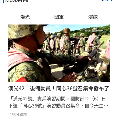
漢光
國軍
演練
漢光42／後備動員！同心36號召集令發布了
「漢光42號」實兵演習期間，國防部今（6）日
下達「同心36號」演習動員召集令，自今天生
效。
-463分鐘前