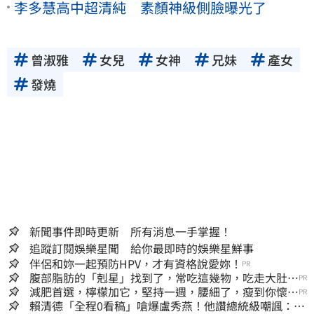
李多慧高中超清純 素顏神級側臉曝光了
曾淑雅
女兒
女神
兄妹
產女
發燒
新聞事件即時更新 所有消息一手掌握！
追蹤訂閱娛樂星聞 給你最即時的娛樂星鮮事
伴侶和妳一起預防HPV，才有資格說愛妳！
PR
腹部脂肪的「剋星」找到了，常吃這幾物，吃走大肚
PR
囊，瘦出小蠻腰
減肥首選，檸檬加它，堅持一週，腰細了，瘦到你懷疑
PR
人生
賴清德「全程0看稿」嗆爆盧秀燕！他讚總統級嘲諷：把