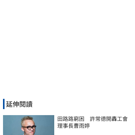
8年總帳一次掀翻
延伸閱讀
田路路窮困　許常德開轟工會
理事長曹雨婷