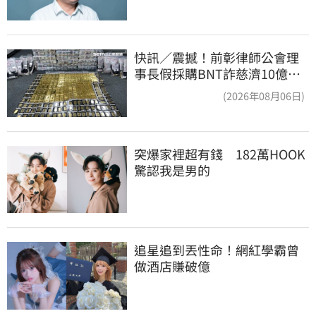
快訊／震撼！前彰律師公會理
事長假採購BNT詐慈濟10億、
洗錢囤232kg黃金
(2026年08月06日)
突爆家裡超有錢　182萬HOOK
驚認我是男的
追星追到丟性命！網紅學霸曾
做酒店賺破億