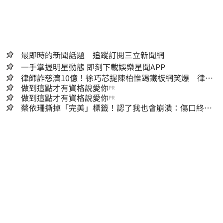
最即時的新聞話題 追蹤訂閱三立新聞網
一手掌握明星動態 即刻下載娛樂星聞APP
律師詐慈濟10億！徐巧芯提陳柏惟踢鐵板網笑爆 律師
再曬1照補刀
做到這點才有資格說愛你
PR
做到這點才有資格說愛你
PR
蔡依珊撕掉「完美」標籤！認了我也會崩潰：傷口終究
會癒合