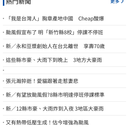
熱門新聞
更多
「我是台灣人」胸章產地中國 Cheap酸爆
颱風假宣布了 明「新竹縣8校」停課不停班
新／永和豆漿創始人在台北離世 享壽70歲
這些縣市豪、大雨下到晚上 3地方大豪雨
張元瀚猝逝！愛貓跟著走惹妻悲
新／有望放颱風假?8縣市明達停班停課標準
新／12縣市豪、大雨炸到入夜 3地區大豪雨
又有熱帶低壓生成！估今增強為颱風