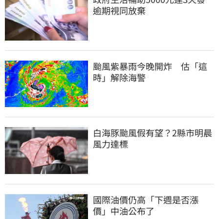
逾期視同放棄
颱風紫暴雨今晚開炸　估「這
時」解除海警
白海豚颱風假有望？2縣市明晨
風力達標
國際油價仍高「下週是否漲
價」中油公布了