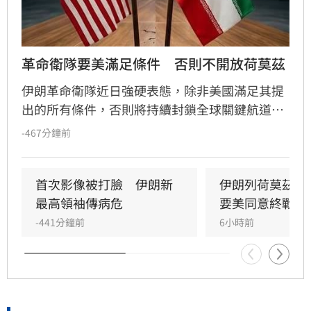
革命衛隊要美滿足條件　否則不開放荷莫茲
伊朗革命衛隊近日強硬表態，除非美國滿足其提
出的所有條件，否則將持續封鎖全球關鍵航道荷
莫茲海峽。伊朗開出的條件包含終止對伊朗及其
-467分鐘前
盟友的戰爭與侵略、解除港口封鎖與制裁、解凍
資產及賠償損失。
首次影像被打臉　伊朗新
伊朗列荷莫茲開
最高領袖傳病危
要美同意終戰撤
-441分鐘前
6小時前