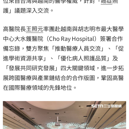
位來自台灣與越南的醫學權威，針對「
癌症
照
護」議題深入交流。
高醫院長
王照元
率團赴越南與胡志明市最大醫學
中心大水鑊醫院（Cho Ray Hospital）簽署合作
備忘錄，雙方聚焦「推動醫療人員交流」、「促
進學術資源共享」、「優化病人照護品質」及
「發展共同研究發展」四大關鍵領域，進一步拓
展跨國醫療與產業鏈結合的合作版圖，鞏固高醫
在國際醫療領域的先鋒地位。