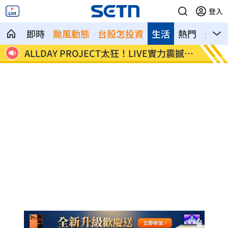
登入
即時
颱風動態
台股怎投資
生活
熱門
影音
荷莫
ALLDAY PROJECT太狂！LIVE實力震撼全
顧立雄
場
勞