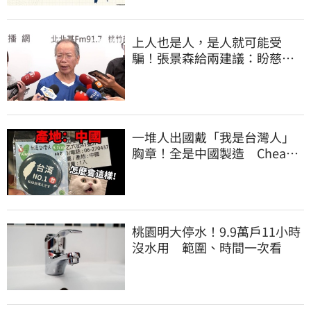
上人也是人，是人就可能受
騙！張景森給兩建議：盼慈濟
展開「自淨」
一堆人出國戴「我是台灣人」
胸章！全是中國製造 Cheap
酸：精神分裂
桃園明大停水！9.9萬戶11小時
沒水用 範圍、時間一次看