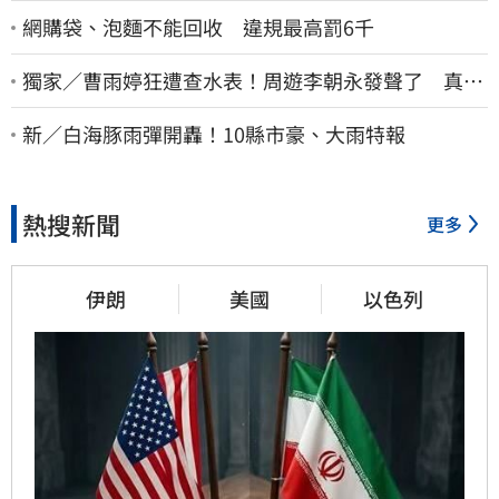
網購袋、泡麵不能回收 違規最高罰6千
獨家／曹雨婷狂遭查水表！周遊李朝永發聲了 真實
看法曝光
新／白海豚雨彈開轟！10縣市豪、大雨特報
熱搜新聞
更多
伊朗
美國
以色列