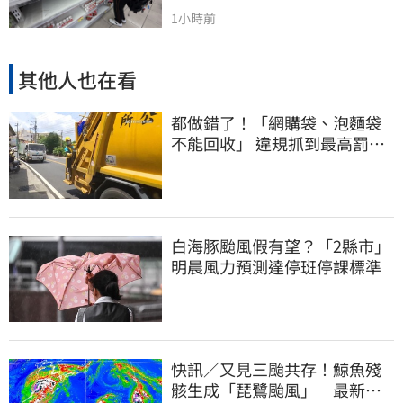
1小時前
其他人也在看
都做錯了！「網購袋、泡麵袋
不能回收」 違規抓到最高罰
6000元
白海豚颱風假有望？「2縣市」
明晨風力預測達停班停課標準
快訊／又見三颱共存！鯨魚殘
骸生成「琵鷺颱風」 最新路