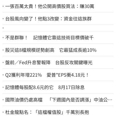
一張百萬太貴！他公開高價股買法：賺30萬
台股風向變了！他點3改變：資金往這族群
不是群聯！ 記憶體它靠這技術目標價破千
股災這8檔規模逆勢創高 它最猛成長逾10%
盤前／Fed升息警報降 台股反攻關鍵曝光
Q2獲利年增221% 愛普*EPS衝4.18元！
記憶體每股配8.6元的它 8月17日除息
國際油價仍處高檔 「下週國內是否調漲」中油公布
了
杜金龍點名：「這檔權值股」千萬別長抱