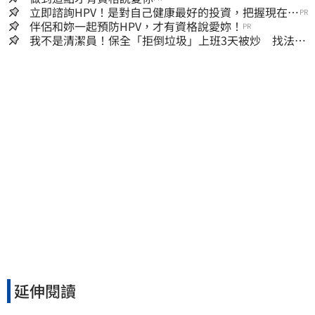
立即諮詢HPV！是對自己健康最好的投資，把握現在不
PR
嫌晚！
伴侶和妳一起預防HPV，才有資格說愛妳！
PR
我不是清潔員！保全「拒倒垃圾」上班3天被炒 找法院
討公道結果出爐
延伸閱讀