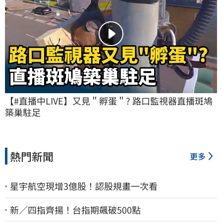
【#直播中LIVE】又見＂孵蛋＂? 路口監視器直播斑鳩
築巢駐足
熱門新聞
更多
星宇航空現增3億股！認股規畫一次看
新／四指齊揚！台指期飆破500點