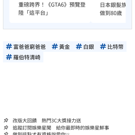
重磅跨界！《GTA6》預覽登
日本銀髮族瘋
陸「這平台」
做到80歲
富爸爸窮爸爸
黃金
白銀
比特幣
羅伯特清崎
改版大回饋 熱門3C大獎接力送
追蹤訂閱娛樂星聞 給你最即時的娛樂星鮮事
做到這點才有資格說愛你
PR