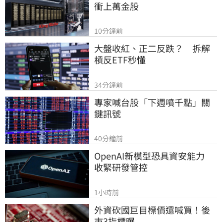
衝上萬金股
10分鐘前
大盤收紅、正二反跌？　拆解
槓反ETF秒懂
34分鐘前
專家喊台股「下週噴千點」關
鍵訊號
40分鐘前
OpenAI新模型恐具資安能力　
收緊研發管控
1小時前
外資砍國巨目標價還喊買！後
市3指標曝