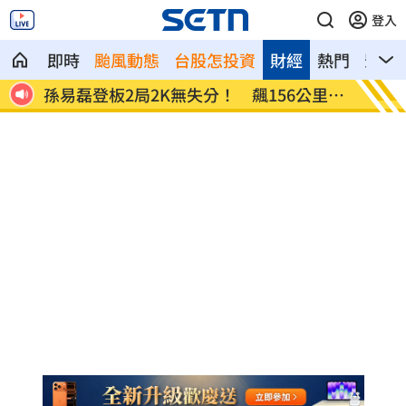
登入
即時
颱風動態
台股怎投資
財經
熱門
影音
單
孫易磊登板2局2K無失分！ 飆156公里火
直擊／
球
嗨翻