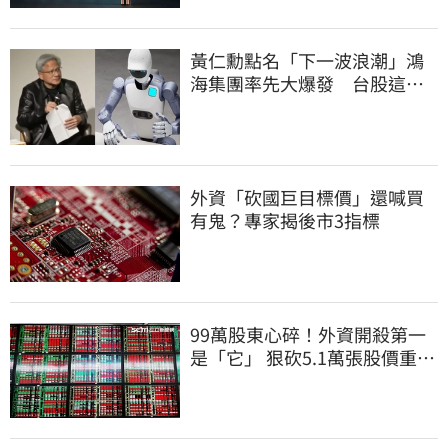
黃仁勳點名「下一波浪潮」鴻
海集團率先大爆發 台股這族
群全面噴出
外資「砍國巨目標價」還喊買
有鬼？專家揭後市3指標
99萬股東心碎！外資開殺第一
是「它」 狠砍5.1萬張股價重挫
近5%