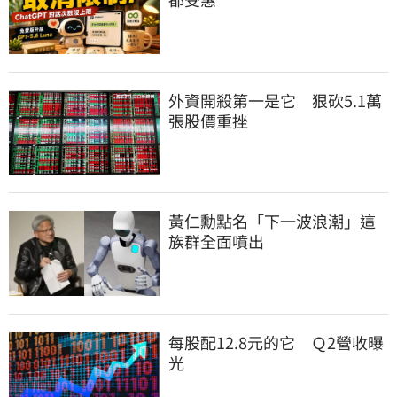
外資開殺第一是它　狠砍5.1萬
張股價重挫
黃仁勳點名「下一波浪潮」這
族群全面噴出
每股配12.8元的它　Ｑ2營收曝
光