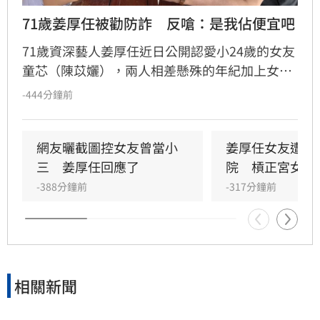
71歲姜厚任被勸防詐　反嗆：是我佔便宜吧
71歲資深藝人姜厚任近日公開認愛小24歲的女友
童芯（陳苡孋），兩人相差懸殊的年紀加上女方
輝煌的學經歷，引發外界熱烈討論。針對網友質
-444分鐘前
疑女方學歷造假及提醒他恐遭「騙財騙色」，姜
厚任深夜發文大方護愛，不僅幽默自嘲「是我佔
便宜吧」，更強調自己完全信任女友。童芯曾透
網友曬截圖控女友曾當小
姜厚任女友遭控
露兩人緣分始於童年，她小學時便視姜厚任為偶
三　姜厚任回應了
院　槓正宮女兒
像，多年後重逢擦出愛火。林宜君
-388分鐘前
-317分鐘前
相關新聞