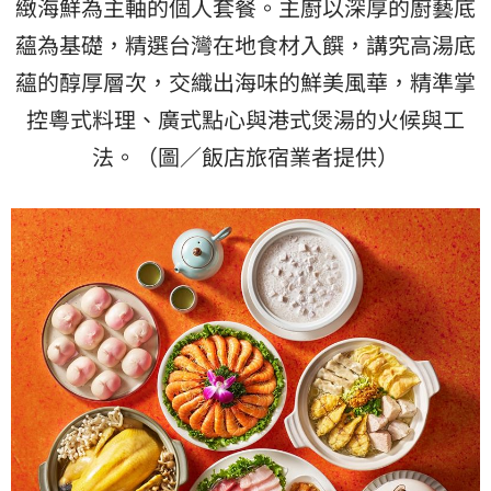
緻海鮮為主軸的個人套餐。主廚以深厚的廚藝底
蘊為基礎，精選台灣在地食材入饌，講究高湯底
蘊的醇厚層次，交織出海味的鮮美風華，精準掌
控粵式料理、廣式點心與港式煲湯的火候與工
法。（圖／飯店旅宿業者提供）