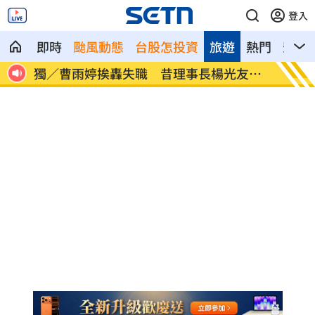
登入
即時
颱風動態
台股怎投資
旅遊
熱門
影音
曝
獨／曹雨婷挨轟失職 昔理事長楊光友開
酒測0
轟