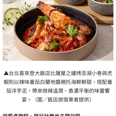
▲台北喜來登大飯店比薩屋之爐烤澎湖小卷與虎
蝦則以辣味番茄白蘭地醬襯托海鮮鮮甜，搭配番
茄洋芋泥，帶來微辣溫潤、香濃平衡的味蕾饗
宴。（圖／飯店旅宿業者提供）
從餐桌啟程，旅行社推出主題行程