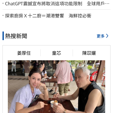
ChatGPT震撼宣布將取消這項功能限制 全球用戶即
刻起「免費」用到飽
探索廚房Ｘ十二廚＝潮港雙饗 海鮮控必衝
熱搜新聞
更多
姜厚任
童芯
陳苡孋