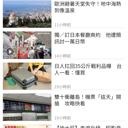
歐洲避暑天堂失守！地中海熱
到像溫泉
11小時前
獨／訂日本餐廳爽約　他遭簡
訊討一萬日幣
14小時前
日人扛回35公斤戰利品曝　台
人一看：懂買
19小時前
雙十衝離島！機票「這天」開
搶　攻略快看
19小時前
【迪士尼】串流升級　短影音