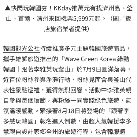
▲快閃玩韓國夯！KKday推萬元有找濟州島、釜
山、首爾、清州來回機票5,999元起。（圖／飯
店旅宿業者提供）
韓國觀光公社
持續推廣多元主題韓國旅遊商品，
攜手雄獅旅遊推出的「Wave Green Korea 綠動
韓國｜跟著李雅英玩釜山」於7月9日圓滿落幕，
近百位粉絲參與淨灘行動、粉絲見面會與釜山代
表性景點巡禮，獲得熱烈回響。活動中李雅英親
自參與每個環節，與粉絲一同實踐綠色旅遊，氣
氛溫暖感動。緊接著8月18日將登場的「跟著
李
多慧
玩韓國」報名進入倒數，由超人氣韓援李多
慧親自設計家鄉全州的旅遊行程，包含韓服體