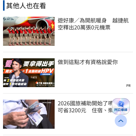
其他人也在看
遊好康／為開航暖身 越捷航
空釋出20萬張0元機票
做到這點才有資格說愛你
PR
2026國旅補助開始了嗎？最高
可省3200元 住宿、樂園、交
通優惠一次看