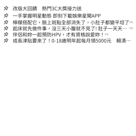
改版大回饋 熱門3C大獎接力送
一手掌握明星動態 即刻下載娛樂星聞APP
檸檬搭配它，臉上斑點全部消失了，小肚子都變平坦了
PR
起床就先做件事，沒三天小腹就不見了! 肚子一天天變
PR
小！
伴侶和妳一起預防HPV，才有資格說愛妳！
PR
成長津貼要來了！0-18歲明年起每月領5000元 賴清
德：此時不生更待何時