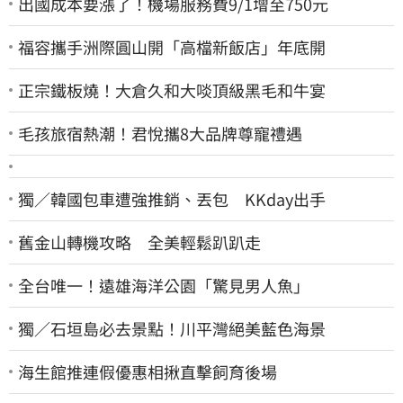
出國成本要漲了！機場服務費9/1增至750元
福容攜手洲際圓山開「高檔新飯店」年底開
正宗鐵板燒！大倉久和大啖頂級黑毛和牛宴
毛孩旅宿熱潮！君悅攜8大品牌尊寵禮遇
獨／韓國包車遭強推銷、丟包 KKday出手
舊金山轉機攻略 全美輕鬆趴趴走
全台唯一！遠雄海洋公園「驚見男人魚」
獨／石垣島必去景點！川平灣絕美藍色海景
海生館推連假優惠相揪直擊飼育後場