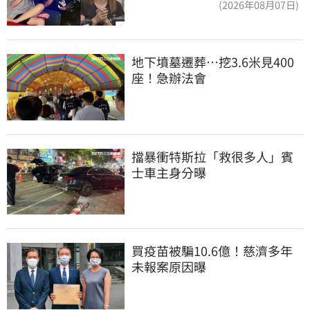
(2026年08月07日)
地下墳墓遷葬…挖3.6米見400
座！急辦法會
擋暴衝特斯拉「救很多人」賓
士車主身分曝
買疫苗被騙10.6億！慈濟多年
未報案原因曝