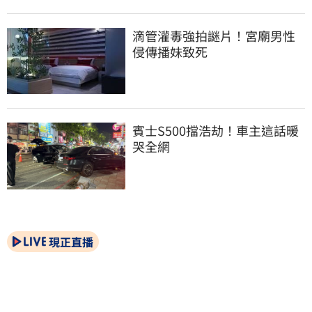
滴管灌毒強拍謎片！宮廟男性
侵傳播妹致死
賓士S500擋浩劫！車主這話暖
哭全網
現正直播