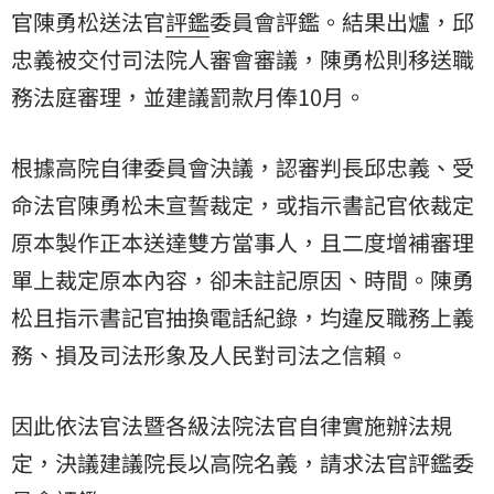
官
陳勇松送法官
評鑑
委員會評鑑。結果出爐，邱
忠義被交付司法院人審會審議，陳勇松則移送職
務法庭審理，並建議罰款月俸10月。
根據高院自律委員會決議，認審判長邱忠義、受
命法官陳勇松未宣誓裁定，或指示書記官依裁定
原本製作正本送達雙方當事人，且二度增補審理
單上裁定原本內容，卻未註記原因、時間。陳勇
松且指示書記官抽換電話紀錄，均違反職務上義
務、損及司法形象及人民對司法之信賴。
因此依法官法暨各級法院法官自律實施辦法規
定，決議建議院長以高院名義，請求法官評鑑委