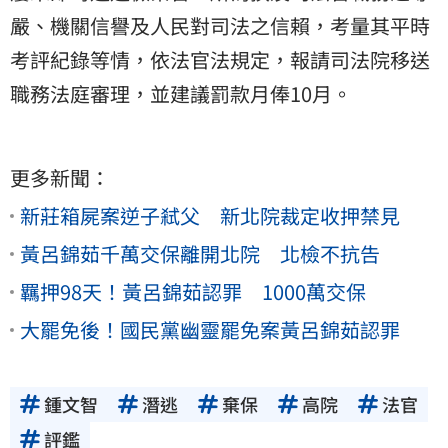
嚴、機關信譽及人民對司法之信賴，考量其平時
考評紀錄等情，依法官法規定，報請司法院移送
職務法庭審理，並建議罰款月俸10月。
更多新聞：
新莊箱屍案逆子弒父 新北院裁定收押禁見
黃呂錦茹千萬交保離開北院 北檢不抗告
羈押98天！黃呂錦茹認罪 1000萬交保
大罷免後！國民黨幽靈罷免案黃呂錦茹認罪
鍾文智
潛逃
棄保
高院
法官
評鑑