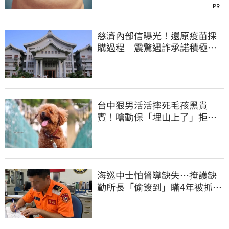
PR
慈濟內部信曝光！還原疫苗採
購過程 震驚遇詐承諾積極追
回善款
台中狠男活活摔死毛孩黑貴
賓！嗆動保「埋山上了」拒交
屍體 下場曝光
海巡中士怕督導缺失…掩護缺
勤所長「偷簽到」瞞4年被抓
包！下場曝光