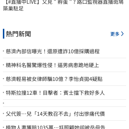
【#直播中LIVE】又見＂孵蛋＂? 路口監視器直播斑鳩
築巢駐足
熱門新聞
更多
慈濟內部信曝光！還原遭詐10億採購過程
精神科名醫驚爆性侵！逼男病患跪地硬上
慈濟輕易被女律師騙10億？李怡貞拋4疑點
特斯拉撞12車！目擊者：賓士擋下救好多人
父代簽…兒「14天教召不去」付出慘痛代價
植物人妻獲賠1035萬…尪照顧她卻被岳母告