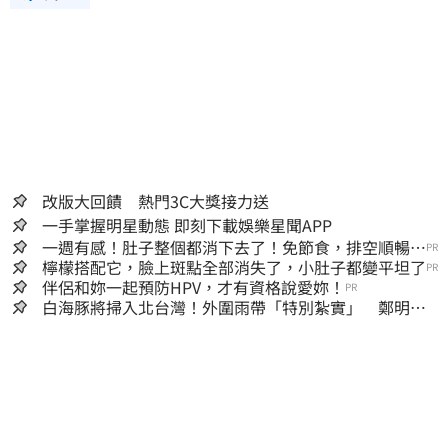
改版大回饋 熱門3C大獎接力送
一手掌握明星動態 即刻下載娛樂星聞APP
一週有感！肚子整個都消下去了！免節食，排空順暢就
PR
夠
檸檬搭配它，臉上斑點全部消失了，小肚子都變平坦了
PR
伴侶和妳一起預防HPV，才有資格說愛妳！
PR
白海豚將掃入北台灣！外圍雨帶「特別紮實」 鄭明典
警告別出門