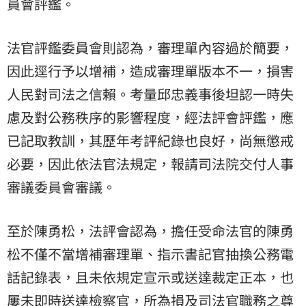
員會評鑑。
法官評鑑委員會則認為，審理單內容過於簡要，
因此逕行予以增補，造成審理單版本不一，損害
人民對司法之信賴。考量邱忠義事後坦認一時失
慮及對公務秩序的影響程度，經法評會評鑑，應
已記取教訓，其歷年考評紀錄也良好，尚無懲戒
必要，因此依法官法規定，報請司法院交付人事
審議委員會審議。
至於陳勇松，法評會認為，擔任受命法官的陳勇
松不僅不當增補審理單、指示書記官抽換公務電
話記錄表，且未依規定宣示或送達裁定正本，也
屢未即時送達檢察官，所為損及司法官職務之尊