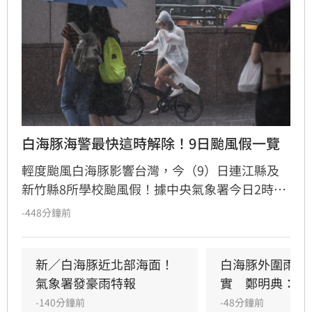
白海豚海警最快這時解除！9日颱風假一覽
輕度颱風白海豚影響台灣，今（9）日連江縣及
新竹縣8所學校颱風假！據中央氣象署今日2時觀
測，白海豚中心位置在臺北東北東方3060公里之
-448分鐘前
海面上，以每小時4轉13公里速度，向西北西轉
北北西進行。其暴風圈已進入臺灣北部海面及東
北部海面，對臺灣北部海面及臺灣東北部海面構
新／白海豚近北部海面！
白海豚外圍雨帶
成威脅，預計白海豚強度有稍減弱且暴風圈有縮
氣象署發豪雨特報
實　鄭明典：別
小的趨勢，最快明日中午前解除海上颱風警報。
-140分鐘前
-48分鐘前