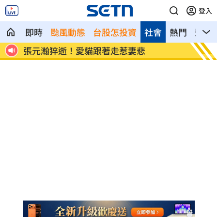
登入
即時
颱風動態
台股怎投資
社會
熱門
影音
張元瀚猝逝！愛貓跟著走惹妻悲
退休金