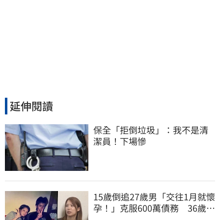
延伸閱讀
保全「拒倒垃圾」：我不是清
潔員！下場慘
15歲倒追27歲男「交往1月就懷
孕！」克服600萬債務 36歲美
魔女當阿嬤了