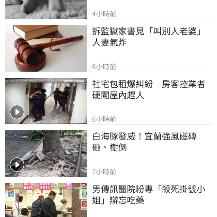
4小時前
拆監獄家書見「叫別人老婆」
人妻氣炸
6小時前
社宅包租爆糾紛　房客控業者
硬闖屋內趕人
6小時前
白海豚發威！宜蘭強風磁磚
砸、樹倒
7小時前
男傳訊醫院粉專「殺死掛號小
姐」辯忘吃藥