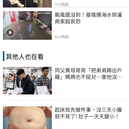
7小時前
颱風還沒到！基隆爆海水倒灌 
商家超哀怨
8小時前
其他人也在看
同父異母哥哥「把弟弟踢出戶
籍」媽媽也不挺兒…害他沒收
到教召令遭判刑
起床就先做件事，沒三天小腹
就不見了! 肚子一天天變小！