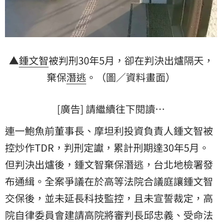
▲
鍾文智
被判刑30年5月，卻在判決出爐隔天，
棄保
潛逃
。（圖／資料畫面）
[廣告] 請繼續往下閱讀…
連一鮑魚前董事長、摩坦利投資負責人鍾文智被
控炒作TDR，判刑定讞，累計刑期達30年5月。
但判決出爐後，鍾文智棄保潛逃，台北地檢署發
布通緝。全案爭議在於高等法院合議庭讓鍾文智
交保後，並未延長科技監控，且未宣誓裁定，
高
院
自律委員會建請高院將審判長邱忠義、受命
法