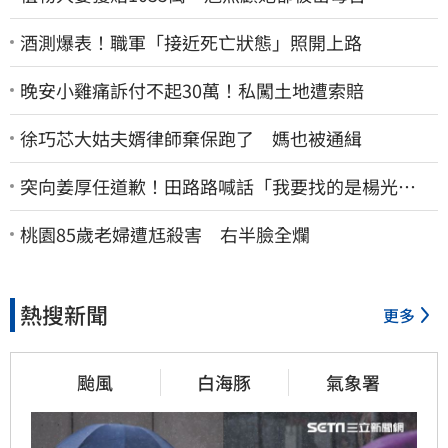
酒測爆表！職軍「接近死亡狀態」照開上路
晚安小雞痛訴付不起30萬！私闖土地遭索賠
徐巧芯大姑夫婿律師棄保跑了 媽也被通緝
突向姜厚任道歉！田路路喊話「我要找的是楊光
友」：當時太衝動
桃園85歲老婦遭尪殺害 右半臉全爛
熱搜新聞
更多
颱風
白海豚
氣象署