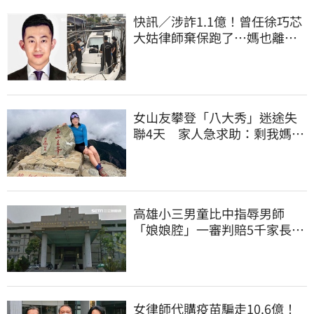
快訊／涉詐1.1億！曾任徐巧芯
大姑律師棄保跑了…媽也離
境 桃檢發通緝
女山友攀登「八大秀」迷途失
聯4天 家人急求助：剩我媽還
沒找到
高雄小三男童比中指辱男師
「娘娘腔」一審判賠5千家長不
服上訴 二審更慘
女律師代購疫苗騙走10.6億！