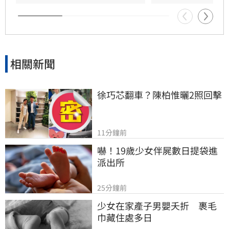
相關新聞
徐巧芯翻車？陳柏惟曬2照回擊
11分鐘前
嚇！19歲少女伴屍數日提袋進
派出所
25分鐘前
少女在家產子男嬰夭折　裹毛
巾藏住處多日