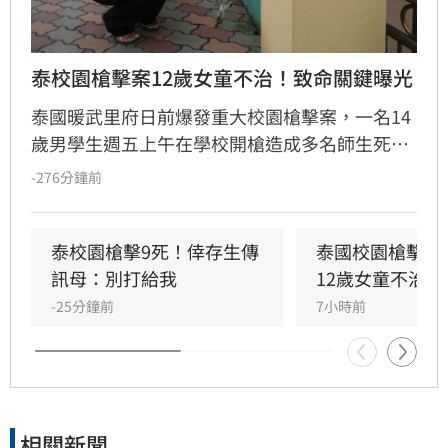
泰校園槍擊案12歲女童不治！致命關鍵曝光
泰國暖武里府日前爆發重大校園槍擊案，一名14
歲男學生週五上午在學校開槍造成多名師生死
傷，之後舉槍自盡，且嫌犯被懷疑案發前已在家
-276分鐘前
中殺害祖父母，而一名12歲女童送醫搶救後傷重
不治，使整起事件死亡人數增加至9人。慘案發
生後，泰國總理阿努廷（Anutin Charnvirakul）
泰校園槍擊9死！倖存生傳
泰國校園槍擊案
隨即承諾推動新的槍枝管制法律，未來擬限制一
訊母：別打給我
12歲女童不治
般民眾攜帶槍枝，僅允許執勤中的政府官員持
-25分鐘前
7小時前
槍。
相關新聞