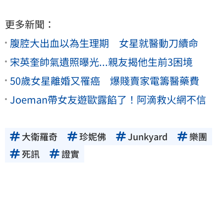
更多新聞：
腹腔大出血以為生理期 女星就醫動刀續命
宋英奎帥氣遺照曝光...親友揭他生前3困境
50歲女星離婚又罹癌 爆賤賣家電籌醫藥費
Joeman帶女友遊歐露餡了！阿滴救火網不信
大衛羅奇
珍妮佛
Junkyard
樂團
死訊
證實