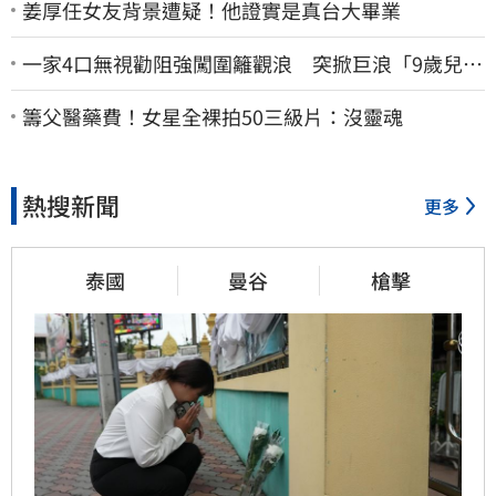
姜厚任女友背景遭疑！他證實是真台大畢業
一家4口無視勸阻強闖圍籬觀浪 突掀巨浪「9歲兒當
場遭捲入海」
籌父醫藥費！女星全裸拍50三級片：沒靈魂
熱搜新聞
更多
泰國
曼谷
槍擊