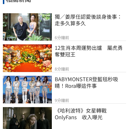
獨／姜厚任認愛後談身後事：
走多久算多久
6分鐘前
12生肖本周運勢出爐　屬虎勇
奪雙冠王
8分鐘前
BABYMONSTER登藍毯秒吸
睛！Rora曝這件事
9分鐘前
《哈利波特》女星轉戰
OnlyFans　收入曝光