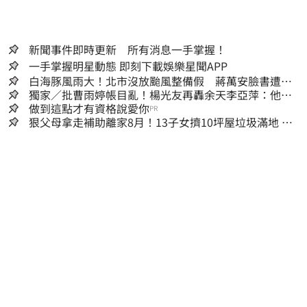
新聞事件即時更新 所有消息一手掌握！
一手掌握明星動態 即刻下載娛樂星聞APP
白海豚風雨大！北市沒放颱風整備假 蔣萬安臉書遭網
友灌爆：標準在哪？
獨家／批曹雨婷帳目亂！楊光友再轟余天李亞萍：他們
工會跟演藝圈沒關
做到這點才有資格說愛你
PR
狠父母拿走補助離家8月！13子女擠10坪屋垃圾滿地 驚
見幼童深夜遊蕩