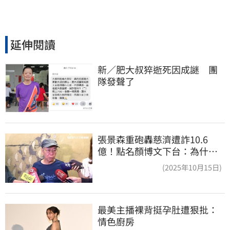
延伸閱讀
新／肥大叔猝逝死因成謎　團
隊發聲了
張景森重砲轟慈濟遭詐10.6
億！點名顏博文下台：為什麼
這麼好騙？
(2025年10月15日)
最美主播裸背挺孕肚遭狠批：
情色廚房