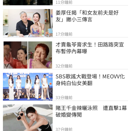
11分鐘前
姜厚任揭「和女友前夫是好
友」撇小三傳言
17分鐘前
才賣龜苓膏求生！田路路突宣
布暫停內幕曝
32分鐘前
SBS歌謠大戰登場！MEOVV化
身純白仙女美翻
33分鐘前
賭王千金辣曬泳照　遭直擊1幕
破婚變傳聞
37分鐘前