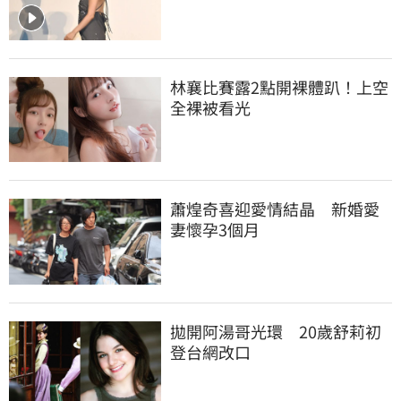
林襄比賽露2點開裸體趴！上空
全裸被看光
蕭煌奇喜迎愛情結晶　新婚愛
妻懷孕3個月
拋開阿湯哥光環　20歲舒莉初
登台網改口