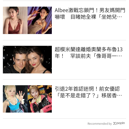
Albee激戰忘鎖門！男友媽開門
嚇壞 目睹她全裸「坐她兒子
身上」
超模米蘭達離婚奧蘭多布魯13
年！ 罕談前夫「像哥哥一
樣」曝相處模式
引退2年首認迷惘！前女優認
「是不是走錯了？」移居香港
後真實現況
Recommended by