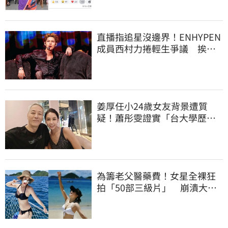
直播指追星沒邊界！ENHYPEN
成員西村力捲輕生爭議 挨
批：獨厚國外粉絲
姜厚任小24歲女友背景遭質
疑！蕭彤雯證實「台大學歷是
真的」文章更超齡
為籌老父醫藥費！女星全裸狂
拍「50部三級片」 崩潰大
哭：沒靈魂了