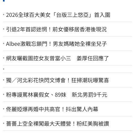
2026全球百大美女「台版三上悠亞」首入圍
引退2年首認迷惘！前女優移居香港後現況
Albee激戰忘鎖門！男友媽睹她全裸坐兒子
網友曬截圖控女友曾當小三 姜厚任回應了
獨／河北彩花快閃文博會！狂掃潮玩曝驚喜
粉專謾罵林襄假女、89妹 新北男罰9千元
佟麗婭爆再婚中共高官！抖出驚人內幕
薔薔上空全裸闖最大天體營！粉紅美胸被讚