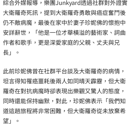
綜合外媒報導，樂團Junkyard透過社群對外證實
大衛羅奇死訊，提到大衛羅奇勇敢與癌症奮鬥後
仍不敵病魔，最後在家中於妻子珍妮佛的懷抱中
安詳辭世，「他是一位才華橫溢的藝術家、詞曲
作者和歌手，更是深愛家庭的父親、丈夫與兄
長」。
此前珍妮佛曾在社群平台談及大衛羅奇的病情，
坦言得知罹癌噩耗後兩人如同晴天霹靂，但大衛
羅奇在對抗病魔時卻表現出樂觀又驚人的態度，
同時還能保持幽默，對此，珍妮佛表示「我們知
道這趟旅程將非常困難，但大衛羅奇從未放棄希
望」。