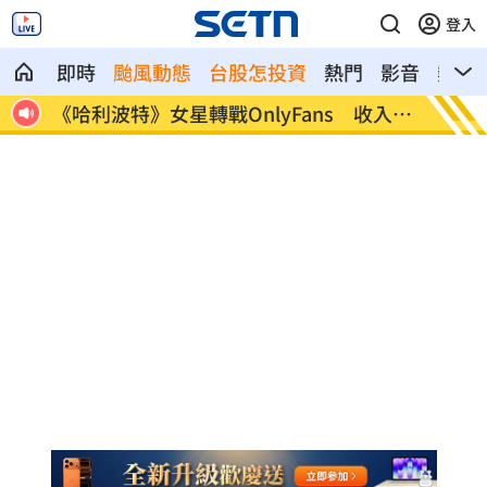
登入
即時
颱風動態
台股怎投資
熱門
影音
熱搜
收入曝
逛逢甲偷拍女子 30歲日籍男被逮倉皇逃
姜厚任
言