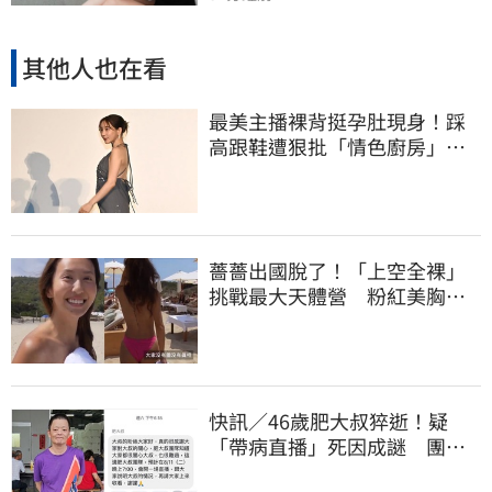
其他人也在看
最美主播裸背挺孕肚現身！踩
高跟鞋遭狠批「情色廚房」：
根本是肚兜
薔薔出國脫了！「上空全裸」
挑戰最大天體營 粉紅美胸被
路人狂讚
快訊／46歲肥大叔猝逝！疑
「帶病直播」死因成謎 團隊
「證實1事」發聲