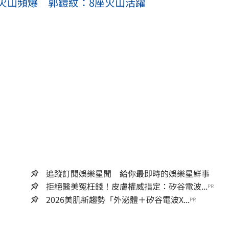
火山頻爆 郭鎧紋：8座火山活躍
追蹤訂閱娛樂星聞 給你最即時的娛樂星鮮事
拒絕醫美冤枉錢！皮膚權威指定：矽谷電波...
PR
2026美肌新趨勢「外泌體＋矽谷電波X...
PR