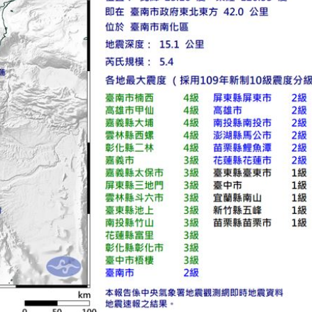
！
23:47
死
23:32
抱
23:25
疣」
23:18
15