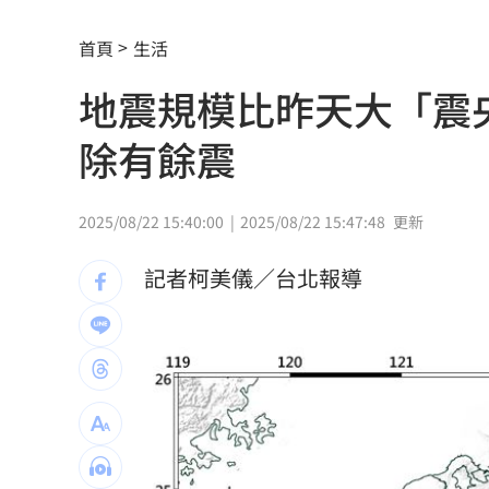
扣款人數狂增4成 國泰小龍基金布局曝
首頁
生活
車是我的、油也是我的 睡車竟被收住
地震規模比昨天大「震
24歲存款破百萬！她公開致富關鍵：超
除有餘震
這大廠產能利用率衝90% 目標價上看2
埃及知名女星涉毒被判死 引發社會震
2025/08/22 15:40:00
2025/08/22 15:47:48
更新
桃園聯隊奪世界青棒亞軍 張善政接機
記者柯美儀／台北報導
男駕車至議員服務處嗆開槍 台中警抓
新／Sandisk挫5%！台指期翻紅站回440
勞動部：Uber Eats疊單計算方式違法
00
斷交國200萬磅蝦遭我友邦封殺！業者慘