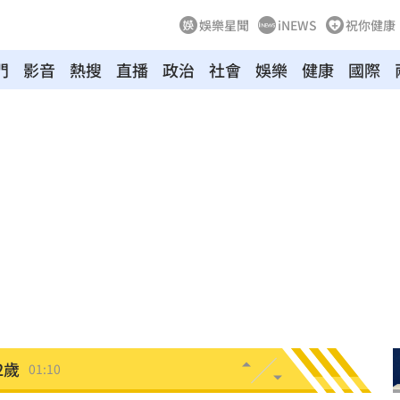
娛樂星聞
iNEWS
祝你健康
門
影音
熱搜
直播
政治
社會
娛樂
健康
國際
朝聖
01:35
8元
01:30
穩
01:26
年
01:20
發展
01:13
2歲
01:10