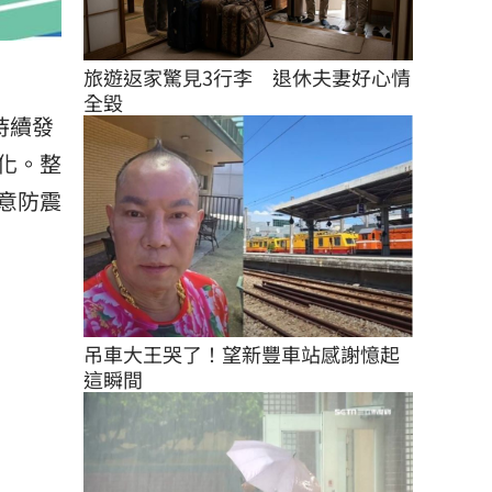
旅遊返家驚見3行李　退休夫妻好心情
全毀
持續發
化。整
意防震
吊車大王哭了！望新豐車站感謝憶起
這瞬間