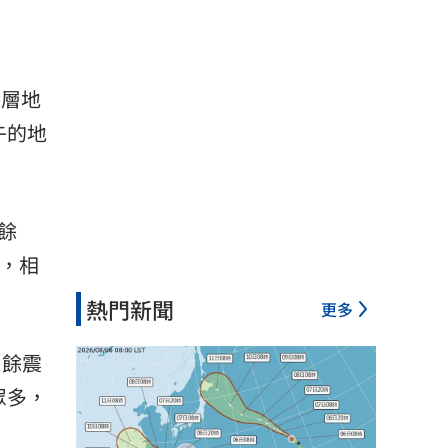
淺層地
午的地
餘
報，相
熱門新聞
更多
，餘震
眾多，