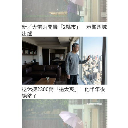
新／大雷雨開轟「2縣市」　示警區域
出爐
退休擁2300萬「過太爽」！他半年後
絕望了