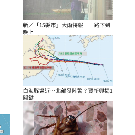
新／「15縣市」大雨特報　一路下到
晚上
白海豚逼近…北部發陸警？賈新興揭1
關鍵