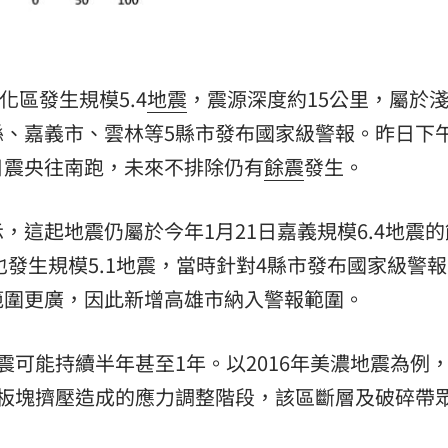
化區發生規模5.4
地震
，震源深度約15公里，屬於
縣、嘉義市、雲林等5縣市發布國家級警報。昨日下
日震央往南跑，未來不排除仍有
餘震
發生。
，這起地震仍屬於今年1月21日嘉義規模6.4地震的
也發生規模5.1地震，當時針對4縣市發布國家級警
範圍更廣，因此新增高雄市納入警報範圍。
震可能持續半年甚至1年。以2016年美濃地震為例
於板塊擠壓造成的應力調整階段，該區斷層及破碎帶