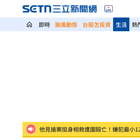
即時
颱風動態
台股怎投資
生活
熱
慈濟買BNT被詐10億！藍昔嗆擋疫苗網
它躋身美禁令受惠者 上半年EPS衝2.5
高溫重創雞蛋產量 最快要等到9月才回
7月營收寫同期次高 聯寶訂單看到2027
台股收復44000點大關 2關鍵看AI產業
他見搶案挺身相救遭圍毆亡！嫌犯最小1