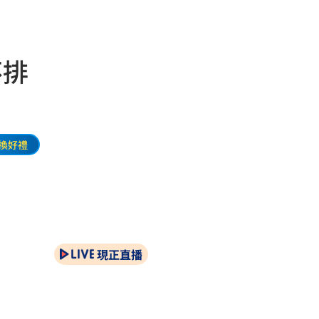
不排
換好禮
現正直播