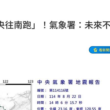
光
01:05
宿費
01:04
央往南跑」！氣象署：未來
孝順
01:02
20元
01:00
驚
00:49
看新聞
00:47
到了
00:43
00點
00:40
:19
叫
23:54