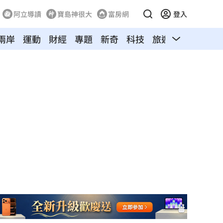
阿立導讀
寶島神很大
富房網
登入
兩岸
運動
財經
專題
新奇
科技
旅遊
汽車
寵物