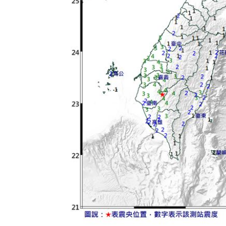
新北待售餘屋萬8戶 永和竟只賣贏八里
為5億商機翻臉 肥大叔插刀：要死一起
杜金龍點名：「這檔權值股」千萬別長
額頭冒出痘痘 女手癢猛摳竟成「病毒
台灣彩券開獎直播中
20:31
LIVE三立+24小時直播
15:27
三立iNEWS新聞台線上直播
18:00
理想混蛋號召粉絲跨海追星吃美食！
18: