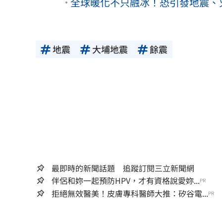
全球暖化不只融冰！恐引發地震、
地震
大埔地震
餘震
最即時的新聞話題 追蹤訂閱三立新聞網
伴侶和妳一起預防HPV，才有資格說愛妳...
PR
拒絕無效醫美！皮膚專科醫師大推：矽谷電...
PR