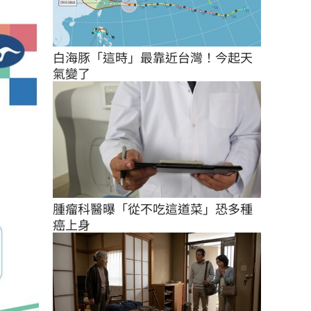
白海豚「這時」最靠近台灣！今起天
氣變了
腫瘤科醫曝「從不吃這道菜」恐多種
癌上身