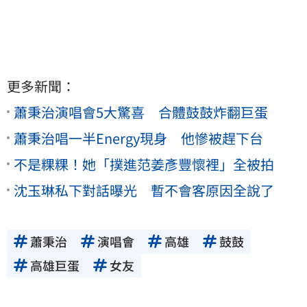
更多新聞：
蕭秉治演唱會5大驚喜 合體鼓鼓炸翻巨蛋
蕭秉治唱一半Energy現身 他慘被趕下台
不是粿粿！她「撲進范姜彥豐懷裡」全被拍
沈玉琳私下對話曝光 暫不會客原因全說了
蕭秉治
演唱會
高雄
鼓鼓
高雄巨蛋
女友