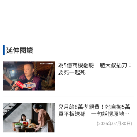
延伸閱讀
為5億商機翻臉　肥大叔插刀：
要死一起死
兒月給8萬孝親費！她自掏5萬
買平板送孫 一句話愣原地
「傷心不已」
(2026年07月30日)