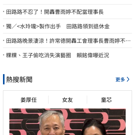
田路路不忍了！開轟曹雨婷不配當理事長
獨／<水玲瓏>製作出手 田路路領到退休金
田路路晚景淒涼！許常德開轟工會理事長曹雨婷不忍
了：別只包紅包慰問
粿粿、王子偷吃消失演藝圈 賴銘偉曝近況
熱搜新聞
更多
姜厚任
女友
童芯