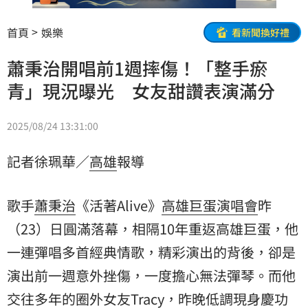
首頁
娛樂
看新聞換好禮
蕭秉治開唱前1週摔傷！「整手瘀
青」現況曝光 女友甜讚表演滿分
2025/08/24 13:31:00
記者徐珮華／
高雄
報導
歌手
蕭秉治
《活著Alive》
高雄巨蛋
演唱會
昨
（23）日圓滿落幕，相隔10年重返高雄巨蛋，他
一連彈唱多首經典情歌，精彩演出的背後，卻是
演出前一週意外挫傷，一度擔心無法彈琴。而他
交往多年的圈外
女友
Tracy，昨晚低調現身慶功