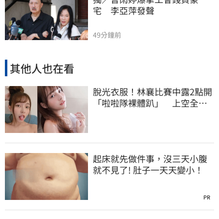
宅　李亞萍發聲
49分鐘前
其他人也在看
脫光衣服！林襄比賽中露2點開
「啦啦隊裸體趴」 上空全裸
被看光光
起床就先做件事，沒三天小腹
就不見了! 肚子一天天變小！
PR