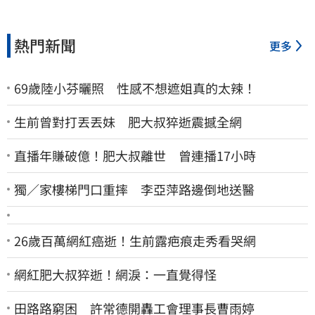
熱門新聞
更多
69歲陸小芬曬照 性感不想遮姐真的太辣！
生前曾對打丟丟妹 肥大叔猝逝震撼全網
直播年賺破億！肥大叔離世 曾連播17小時
獨／家樓梯門口重摔 李亞萍路邊倒地送醫
26歲百萬網紅癌逝！生前露疤痕走秀看哭網
網紅肥大叔猝逝！網淚：一直覺得怪
田路路窮困 許常德開轟工會理事長曹雨婷