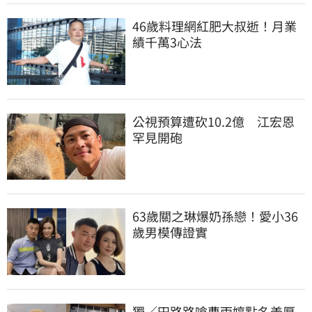
46歲料理網紅肥大叔逝！月業
績千萬3心法
公視預算遭砍10.2億　江宏恩
罕見開砲
63歲關之琳爆奶孫戀！愛小36
歲男模傳證實
獨／田路路嗆曹雨婷點名姜厚