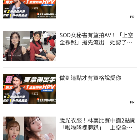
PR
SOD女秘書有望拍AV！「上空
全裸照」搶先流出 她認了：
上班7個月沒男友
做到這點才有資格說愛你
PR
脫光衣服！林襄比賽中露2點開
「啦啦隊裸體趴」 上空全裸
被看光光