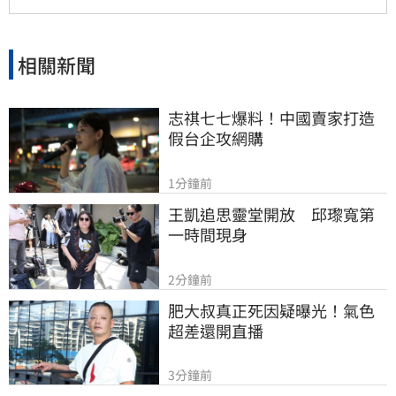
相關新聞
志祺七七爆料！中國賣家打造
假台企攻網購
1分鐘前
王凱追思靈堂開放　邱瓈寬第
一時間現身
2分鐘前
肥大叔真正死因疑曝光！氣色
超差還開直播
3分鐘前