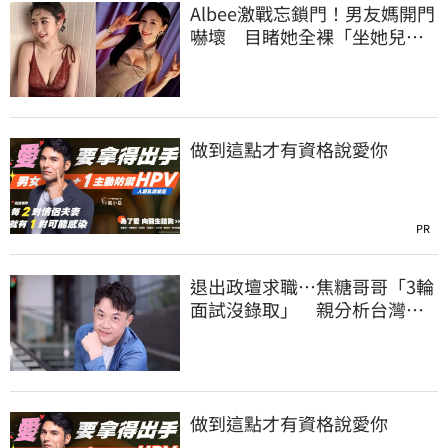
Albee激戰忘鎖門！男友媽開門
嚇壞 目睹她全裸「坐她兒子
身上」
做到這點才有資格說愛你
PR
退出政壇求職…焦糖哥哥「3輪
面試沒錄取」 親分析台灣職
場現況這樣說
做到這點才有資格說愛你