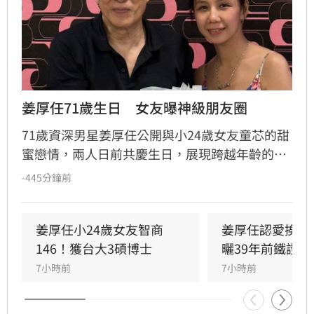
姜厚任71歲生日　女友曝神級朋友圈
71歲資深男星姜厚任公開與小24歲女友童芯的甜
蜜戀情，兩人日前共慶生日，展現跨越年齡的知
性伴侶關係。童芯精心籌備兩場聚會，不僅邀集
-445分鐘前
影視與企業界好友，更形容聚會充滿人生故事。
姜厚任透露，雙方皆具理工背景，溝通重邏輯與
思想交流，相處自在且契合。除了生活上的陪
姜厚任小24歲女友智商
姜厚任認愛挨酸
伴，姜厚任亦協助童芯管理橫跨科技、農業等多
146！獲台大3碩博士
曬39年前鐵證反
領域事業，兩人從感情到工作皆展現高度默契，
7小時前
7小時前
成為演藝圈備受關注的知性伴侶代表。這段穩定
且深度的關係，為外界帶來不少驚喜與祝福。