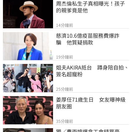
周杰倫私生子真相曝光！孩子
的親爹竟是他
14分鐘前
慈濟10.6億疫苗服務費爆詐
騙　他質疑捐款
19分鐘前
姐夫AKIRA抵台　蹲身陪自拍、
簽名超寵粉
25分鐘前
姜厚任71歲生日　女友曝神級
朋友圈
35分鐘前
獨／曹雨婷爆拿工會錢買豪