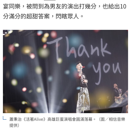
宴同樂，被問到為男友的演出打幾分，也給出10
分滿分的超甜答案，閃瞎眾人。
蕭秉治《活著Alive》高雄巨蛋演唱會圓滿落幕。（圖／相信音樂
提供）