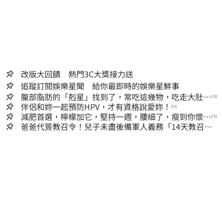
改版大回饋 熱門3C大獎接力送
追蹤訂閱娛樂星聞 給你最即時的娛樂星鮮事
腹部脂肪的「剋星」找到了，常吃這幾物，吃走大肚
PR
囊，瘦出小蠻腰
伴侶和妳一起預防HPV，才有資格說愛妳！
PR
減肥首選，檸檬加它，堅持一週，腰細了，瘦到你懷疑
PR
人生
爸爸代簽教召令！兒子未盡後備軍人義務「14天教召不
去」換3個月刑期