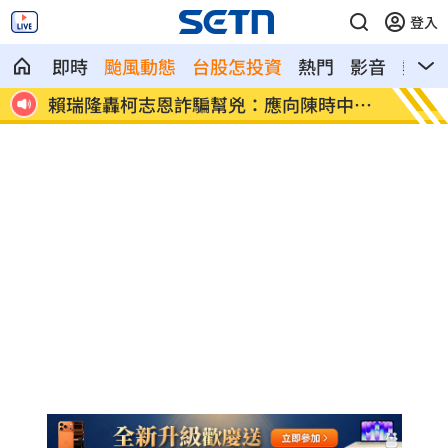
登入
即時
颱風動態
台股怎投資
熱門
影音
熱搜
開直
賴瑞隆轟柯志恩詐騙幫兇：應向陳時中道
警報一
歉