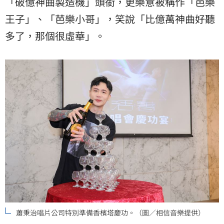
「破億神曲製造機」頭銜，更樂意被稱作「芭樂
王子」、「芭樂小哥」，笑說「比億萬神曲好聽
多了，那個很虛華」。
蕭秉治唱片公司特別準備香檳塔慶功。（圖／相信音樂提供）