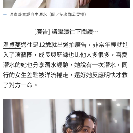
温貞菱喜愛自由潛水（圖／記者鄭孟晃攝）
[廣告] 請繼續往下閱讀…
温貞菱
過往是12歲就出道拍廣告，非常年輕就進
入了演藝圈，成長與歷練也比他人多很多，喜愛
潛水的她也分享潛水經驗，她說有一次潛水，同
行的女生差點被洋流捲走，還好她反應明快才救
了對方一命。