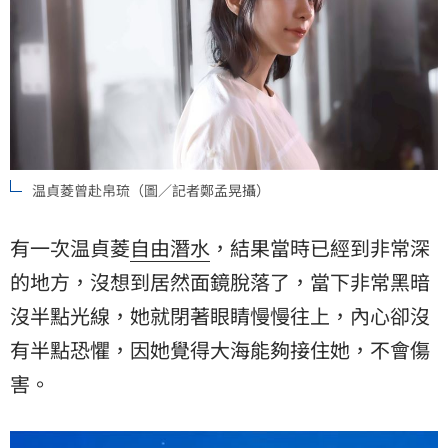
温貞菱曾赴帛琉（圖／記者鄭孟晃攝）
有一次温貞菱
自由潛水
，結果當時已經到非常深
的地方，沒想到居然面鏡脫落了，當下非常黑暗
沒半點光線，她就閉著眼睛慢慢往上，內心卻沒
有半點恐懼，因她覺得大海能夠接住她，不會傷
害。