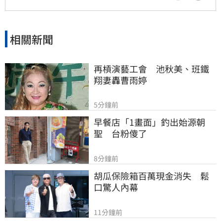
相關新聞
再槓演藝工會　池秋美、班鐵
翔妻轟曹雨婷
5分鐘前
早餐店「1畫面」釣出始源朝
聖　台粉傻了
8分鐘前
胡瓜保險箱百萬現金消失　鬆
口驚人內幕
11分鐘前