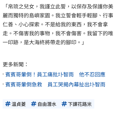
「帛琉之兒女，我謹立此誓，以保存及保護你美
麗而獨特的島嶼家園。我立誓會輕手輕腳、行事
仁善、小心探索。不是給我的東西，我不會拿
走。不傷害我的事物，我不會傷害。我留下的唯
一印跡，是大海終將帶走的腳印。」
更多新聞：
賓賓哥暈倒！員工痛批圤智雨 他不忍回應
賓賓哥暈倒急救 員工哭揭內幕扯出圤智雨
温貞菱
自由潛水
下課花路米