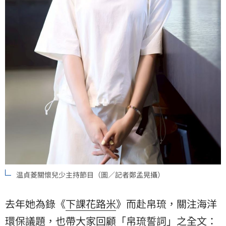
温貞菱關懷兒少主持節目（圖／記者鄭孟晃攝）
去年她為錄《
下課花路米
》而赴帛琉，關注海洋
環保議題，也帶大家回顧「帛琉誓詞」之全文：