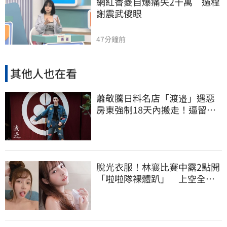
網紅香菱自爆痛失2千萬　過程
謝震武傻眼
47分鐘前
其他人也在看
蕭敬騰日料名店「渡邉」遇惡
房東強制18天內搬走！逼留裝
潢：好聚好散
脫光衣服！林襄比賽中露2點開
「啦啦隊裸體趴」 上空全裸
被看光光