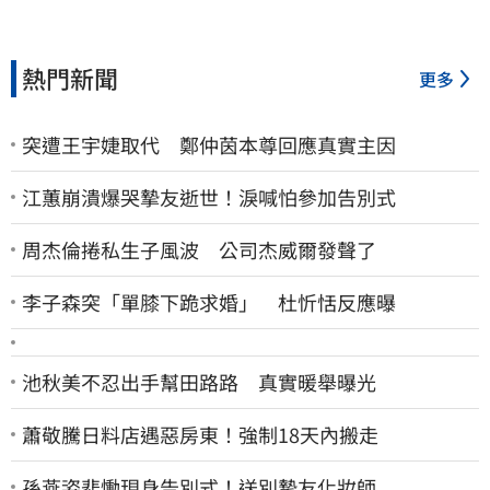
熱門新聞
更多
突遭王宇婕取代 鄭仲茵本尊回應真實主因
江蕙崩潰爆哭摯友逝世！淚喊怕參加告別式
周杰倫捲私生子風波 公司杰威爾發聲了
李子森突「單膝下跪求婚」 杜忻恬反應曝
池秋美不忍出手幫田路路 真實暖舉曝光
蕭敬騰日料店遇惡房東！強制18天內搬走
孫燕姿悲慟現身告別式！送別摯友化妝師