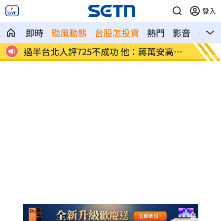
登入
即時
颱風動態
台股怎投資
熱門
影音
熱搜
高山
保全「拒倒垃圾」：我不是清潔員！下場
女律假
慘
男