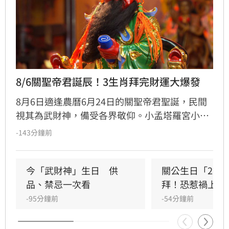
8/6關聖帝君誕辰！3生肖拜完財運大爆發
8月6日適逢農曆6月24日的關聖帝君聖誕，民間
視其為武財神，備受各界敬仰。小孟塔羅宮小立
指出，關聖帝君誕辰當日誠心祭拜，有望獲得神
-143分鐘前
明加持。其中屬馬、虎、狗的民眾財運最旺，生
肖馬事業順遂帶動正財；生肖虎投資精準累積資
產；生肖狗偏財運強，有望獲意外之財。專家強
今「武財神」生日　供
關公生日「2類
調，無論生肖為何，只要虔誠備妥供品祭祀，皆
品、禁忌一次看
拜！恐惹禍上身
能祈求聖帝祖庇佑，迎來事業順遂與財源廣進的
-95分鐘前
-54分鐘前
好運勢，建議民眾把握良機，為下半年佈局求
財。