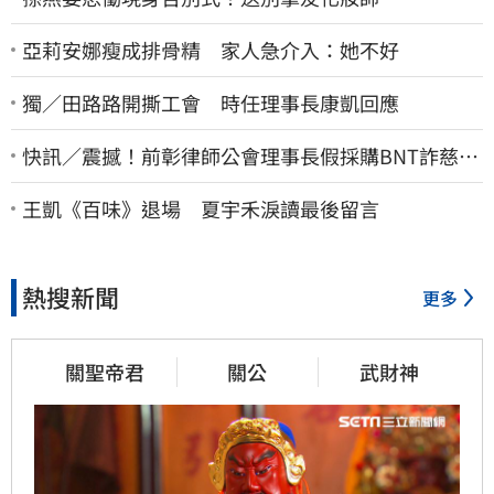
亞莉安娜瘦成排骨精 家人急介入：她不好
獨／田路路開撕工會 時任理事長康凱回應
快訊／震撼！前彰律師公會理事長假採購BNT詐慈濟
10億、洗錢囤232kg黃金
王凱《百味》退場 夏宇禾淚讀最後留言
熱搜新聞
更多
關聖帝君
關公
武財神