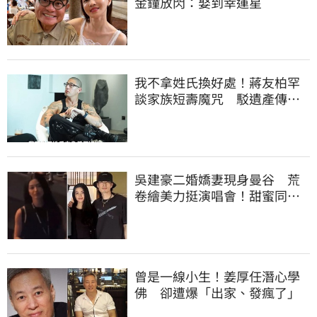
金鐘放閃：娶到幸運星
我不拿姓氏換好處！蔣友柏罕
談家族短壽魔咒 駁遺產傳
聞：找到我捐一半
吳建豪二婚嬌妻現身曼谷 荒
卷繪美力挺演唱會！甜蜜同框
合照首度曝光
曾是一線小生！姜厚任潛心學
佛 卻遭爆「出家、發瘋了」