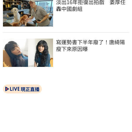
淡出16年拒復出拍戲　姜厚任
轟中國劇組
寫運勢書下半年廢了！唐綺陽
瘦下來原因曝
現正直播