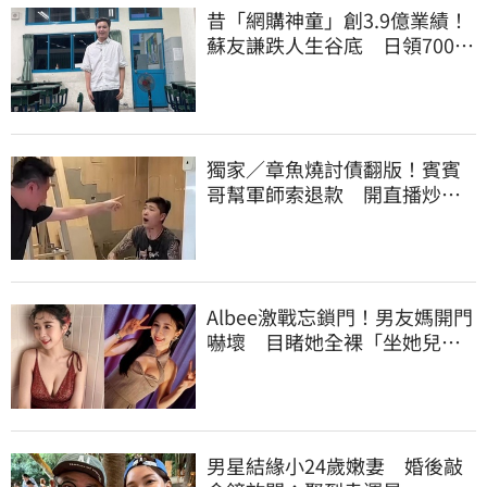
昔「網購神童」創3.9億業績！
蘇友謙跌人生谷底 日領700元
零用錢重出發
獨家／章魚燒討債翻版！賓賓
哥幫軍師索退款 開直播炒作
店家急報案
Albee激戰忘鎖門！男友媽開門
嚇壞 目睹她全裸「坐她兒子
身上」
男星結緣小24歲嫩妻 婚後敲