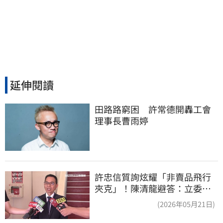
延伸閱讀
田路路窮困　許常德開轟工會
理事長曹雨婷
許忠信質詢炫耀「非賣品飛行
夾克」！陳清龍避答：立委質
詢各有專業
(2026年05月21日)