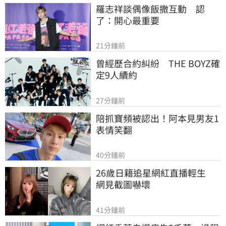
羅志祥談偶像飯撒互動　認
了：開心最重要
21分鐘前
曾經歷合約糾紛　THE BOYZ確
定9人續約
27分鐘前
陪抓寶頻被認出！阿本見男友1
表情笑翻
40分鐘前
26歲日籍追星網紅直播輕生　
網見截圖嚇壞
41分鐘前