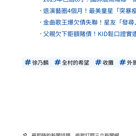
退演藝圈4個月！最美童星「突暴
金曲歌王爆欠債失聯！星友「發尋
父親欠下鉅額賭債！KID鬆口證
徐乃麟
全村的希望
收攤
外
最即時的新聞話題 追蹤訂閱三立新聞網