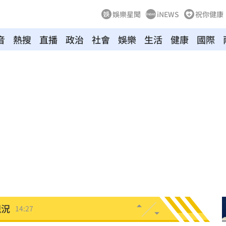
娛樂星聞
iNEWS
祝你健康
音
熱搜
直播
政治
社會
娛樂
生活
健康
國際
了
14:33
聲了
14:32
:32
次看
14:30
下架
14:28
現況
14:27
刀
14:23