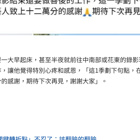
要一大早起床，甚至半夜就前往中南部或花東的錄影
作，讓他覺得特別心疼和感恩，「這1季劃下句點，
分的感謝，期待下次再見，謝謝大家」。
「關鍵轉折點」不忍了：該翻臉的翻臉