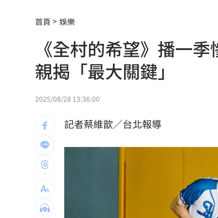
漢光42無人機秀攻擊力 展現濱海打擊
首頁
娛樂
美國揭最新UFO檔案 巨型三角飛行物
《全村的希望》播一季
賈靜雯父親節憶亡父 自曝被當兒子養
親揭「最大關鍵」
新／白海豚颱風逼近！大雷雨轟雙北1小
李棟旭、南柱赫變身超狂殺手！片單一
2025/08/28 13:36:00
父親節特別想他 何欣純感性告白早逝
記者蔡維歆／台北報導
BLACKPINK開直播 Jisoo道歉認溝通
參加教召辱罵士官長3字…1原因比一般
姜厚任小女友超早熟！關係人回應小三
獨／批曹雨婷帳目亂 楊光友再轟余天