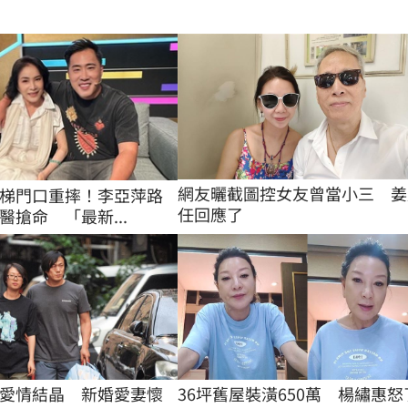
網友曬截圖控女友曾當小三　姜
梯門口重摔！李亞萍路
任回應了
醫搶命 「最新...
愛情結晶　新婚愛妻懷
36坪舊屋裝潢650萬　楊繡惠怒