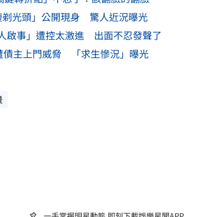
瘦剃光頭」公開現身 驚人近況曝光
人啟事」遭控太激進 出面不忍發聲了
實遭債主上門威脅 「求生慘況」曝光
景
一手掌握明星動態 即刻下載娛樂星聞APP