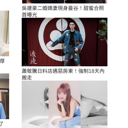
吳建豪二婚嬌妻現身曼谷！甜蜜合照
首曝光
厚
蕭敬騰日料店遇惡房東！強制18天內
搬走
了