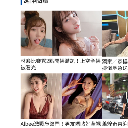
林襄比賽露2點開裸體趴！上空全裸
獨家／家樓
被看光
邊倒地急送
Albee激戰忘鎖門！男友媽睹她全裸
蕭煌奇喜迎