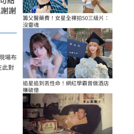
籌父醫藥費！女星全裸拍50三級片：
沒靈魂
現場布
在此對
追星追到丟性命！網紅學霸曾做酒店
賺破億