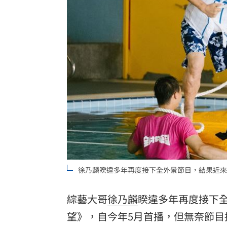
廖峻離婚仍被前妻照顧 兒子一句話鼻
別只喝牛奶！「1神飲」助眠又抗大腦退
82歲武打巨星近況曝光 本人認狀況不
台灣彩券開獎直播中
20:31
LIVE三立+24小時直播
15:27
三立iNEWS新聞台線上直播
18:00
AI時代！威力馬導入智慧營運系統提升
徐乃麟睽違多年再度接下全外景節目，結果近來
商場戰國來臨 台中「頂奢大道」逐漸
綜藝大哥
徐乃麟
睽違多年再度接下
台彩父親節推新刮刮樂千萬頭獎超「爸
望
》，自今年5月首播，但無奈節目
「拍片人的多重宇宙」職涯論壇9/12登