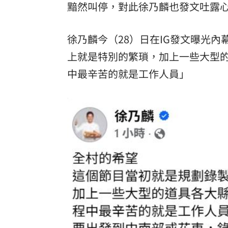
黯然叫停，對此徐乃麟也發文吐露
8國球員齊聚高雄 Formosa 7s掀足球
徐乃麟今（28）日在IG發文曝光
理想混蛋號召粉絲跨海追星吃美食！
18:
上就是特別的繁瑣，加上一些大型
中最辛苦的就是工作人員」