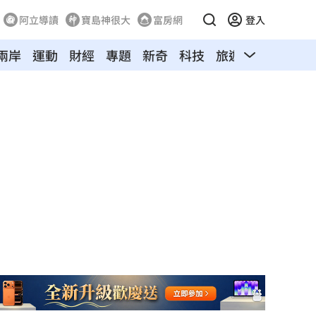
阿立導讀
寶島神很大
富房網
登入
兩岸
運動
財經
專題
新奇
科技
旅遊
汽車
寵物