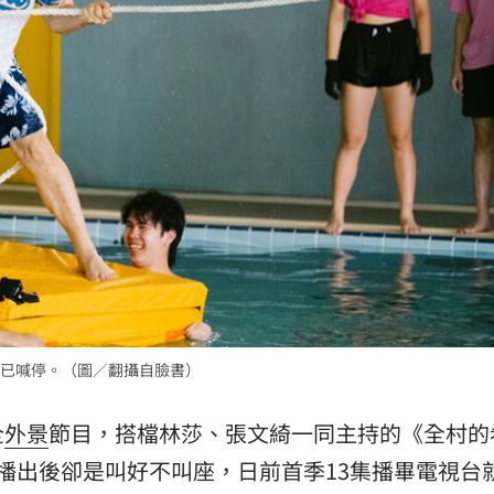
酸
14:07
化
14:01
太好
13:56
效率
12:00
已喊停。（圖／翻攝自臉書）
成形
12:00
全
外景
節目，搭檔林莎、張文綺一同主持的《
全村的
」氣
12:00
播出後卻是叫好不叫座，日前首季13集播畢電視台
場！
10:30