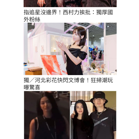
指追星沒邊界！西村力挨批：獨厚國
外粉絲
獨／河北彩花快閃文博會！狂掃潮玩
曝驚喜