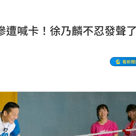
能力
14:20
曝光
14:20
慘遭喊卡！徐乃麟不忍發
大
14:19
時
14:18
次看
看新聞
14:17
父親
14:13
有問題
14:10
人慘
14:10
爭議
14:08
工會
14:07