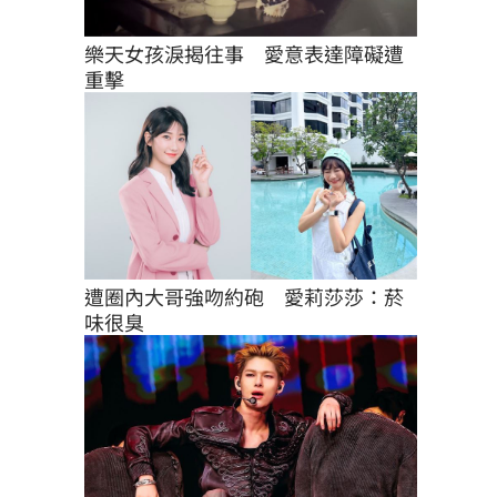
樂天女孩淚揭往事　愛意表達障礙遭
重擊
遭圈內大哥強吻約砲　愛莉莎莎：菸
味很臭