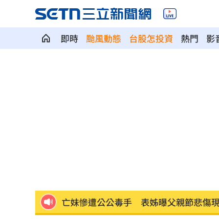
即時
颱風動態
台股怎投資
熱門
影
自稱台大學姐遭追問 姜厚任女友回應
非洲這國拒絕台灣護照入境 外交部發
聽一句「老公」！單親媽交5卡下場慘
14
不斷更新／颱風逼近！航空船班異動一
中國富婆加60場吻戲 短劇剛上線慘遭
亡妹慘遭公公毒手 表姊曝父親節悲傷
兄弟2資深主力倒下 張志豪、許基宏動