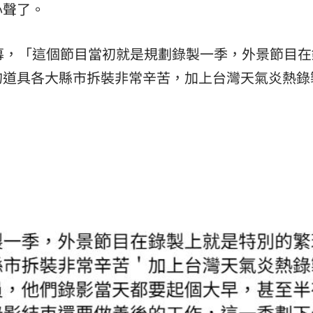
心聲了。
熱潮
10:00
內幕，「這個節目當初就是規劃錄製一季，外景節目在
15
的道具各大縣市拆裝非常辛苦，加上台灣天氣炎熱錄