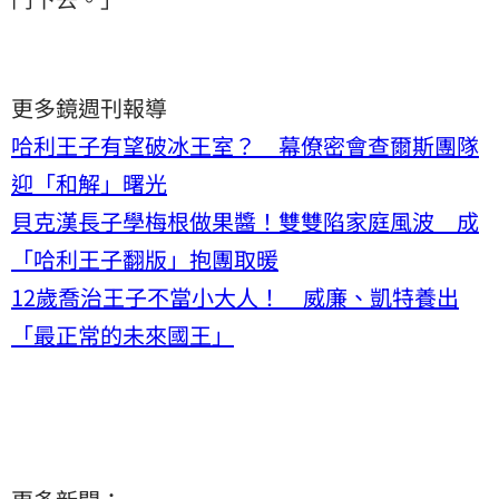
更多鏡週刊報導
哈利王子有望破冰王室？ 幕僚密會查爾斯團隊
迎「和解」曙光
貝克漢長子學梅根做果醬！雙雙陷家庭風波 成
「哈利王子翻版」抱團取暖
12歲喬治王子不當小大人！ 威廉、凱特養出
「最正常的未來國王」