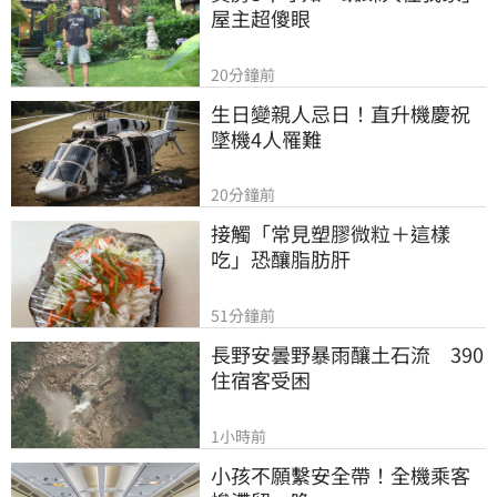
屋主超傻眼
20分鐘前
生日變親人忌日！直升機慶祝
墜機4人罹難
20分鐘前
接觸「常見塑膠微粒＋這樣
吃」恐釀脂肪肝
51分鐘前
長野安曇野暴雨釀土石流　390
住宿客受困
1小時前
小孩不願繫安全帶！全機乘客