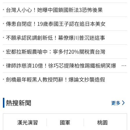
台灣人小心！她曝中國鎖國新法3恐怖後果
傳患自閉症！19歲泰國王子認在追日本美女
不願承認民調創新低！幕僚爆川普沉迷這事
宏都拉斯蝦農嗆中：寧多付20%關稅賣台灣
律師詐慈濟10億！徐巧芯提陳柏惟踢鐵板網笑爆 律
師再曬1照補刀
劍橋最年輕黑人教授閃辭！爆論文抄襲造假
熱搜新聞
更多
漢光演習
國軍
桃園