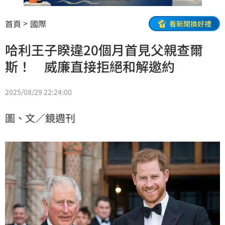
首頁
國際
看新聞換好禮
哈利王子睽違20個月首見父親查爾
斯！ 威廉直接拒絕和解邀約
2025/08/29 22:24:00
圖、文／鏡週刊