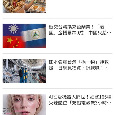
斷交台灣換來芭樂票！「這
國」金援暴跌9成 中國只給26
萬
熊本強震台灣「捐一物」神救
援 日網見物資、捐款喊：給
台灣統治算了
AI性愛機器人問世！狂塞165種
火辣體位「充飽電激戰3小時」
售價曝