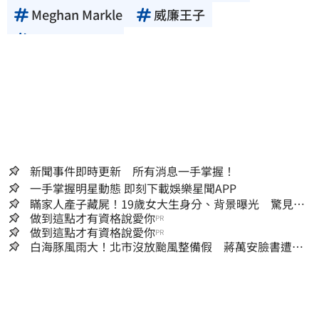
Meghan Markle
威廉王子
Prince William
新聞事件即時更新 所有消息一手掌握！
一手掌握明星動態 即刻下載娛樂星聞APP
瞞家人產子藏屍！19歲女大生身分、背景曝光 驚見
「產檢紀錄全空白」
做到這點才有資格說愛你
PR
做到這點才有資格說愛你
PR
白海豚風雨大！北市沒放颱風整備假 蔣萬安臉書遭網
友灌爆：標準在哪？