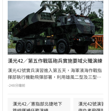
漢光42／第五作戰區砲兵實施要域火殲演練
漢光42號實兵演習進入第五天，海軍濱海作戰指
揮部執行機動飛彈部署，利用雄風二型及三型飛
彈扼控關鍵海域；第五作戰區實施「要域火殲」
-248分鐘前
演練，展現砲兵快速應處與戰術轉換效能。此
外，陸軍58砲指部海馬士多管火箭執行跨區增
援，在風雨中迅速抵達戰術位置，展現高機動性
漢光42／憲指部北捷地下
漢光42號演習
與精準遠程打擊力。
路線運補任務演練
復仇者飛彈部隊