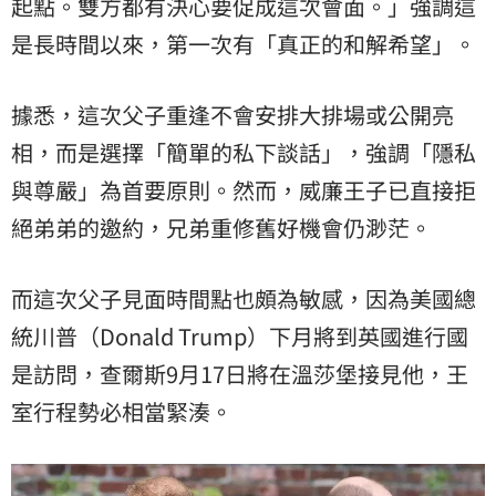
起點。雙方都有決心要促成這次會面。」強調這
是長時間以來，第一次有「真正的和解希望」。
據悉，這次父子重逢不會安排大排場或公開亮
相，而是選擇「簡單的私下談話」，強調「隱私
與尊嚴」為首要原則。然而，威廉王子已直接拒
絕弟弟的邀約，兄弟重修舊好機會仍渺茫。
而這次父子見面時間點也頗為敏感，因為美國總
統川普（Donald Trump）下月將到英國進行國
是訪問，查爾斯9月17日將在溫莎堡接見他，王
室行程勢必相當緊湊。