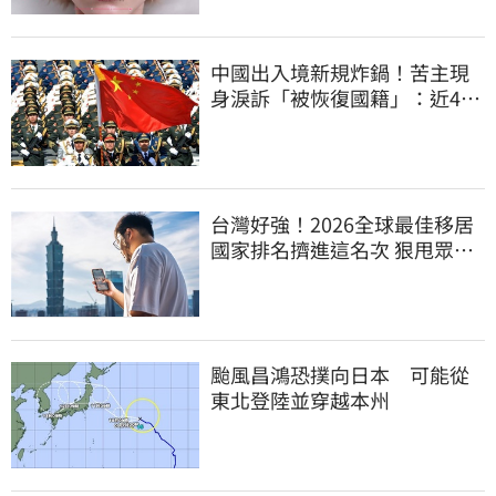
中國出入境新規炸鍋！苦主現
身淚訴「被恢復國籍」：近4億
資產權停擺
台灣好強！2026全球最佳移居
國家排名擠進這名次 狠甩眾多
歐美熱門國家
颱風昌鴻恐撲向日本 可能從
東北登陸並穿越本州