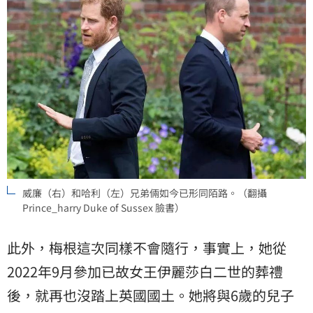
威廉（右）和哈利（左）兄弟倆如今已形同陌路。（翻攝
Prince_harry Duke of Sussex 臉書）
此外，梅根這次同樣不會隨行，事實上，她從
2022年9月參加已故女王伊麗莎白二世的葬禮
後，就再也沒踏上英國國土。她將與6歲的兒子