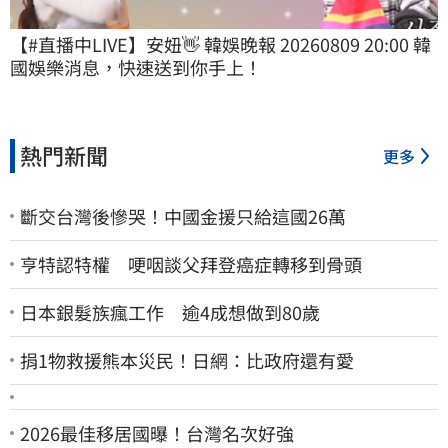
【#直播中LIVE】安妞👋 韓娛晚報 20260809 20:00 韓
國娛樂消息，快速送到你手上！
熱門新聞
更多
斷交台灣後慘哭！中國金援只給這國26萬
亨特認特權 哽咽談父拜登癌症轉移到骨頭
日本銀髮族瘋工作 逾4成想做到80歲
捐1物救援熊本災民！日網：比政府還有愛
2026最佳移居國曝！台灣名次好強