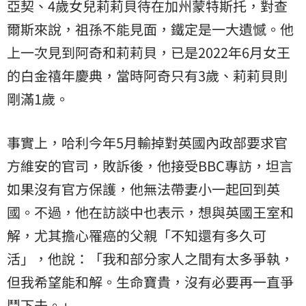
亞契、4歲女兒莉莉貝待在加州蒙特斯托，對查
爾斯來說，祖孫不能見面，鐵定是一大遺憾。他
上一次見到阿奇和莉莉貝，已是2022年6月女王
的白金禧年慶典，當時阿奇只有3歲、莉莉貝則
剛滿1歲。
事實上，哈利今年5月輸掉對英國內政部要求官
方維安的官司，敗訴後，他接受BBC專訪，坦言
如果沒有官方保護，他無法帶妻小一起回到英
國。不過，他在訪談中也表示，想與英國王室和
解，尤其擔心罹癌的父親「不知還有多久可
活」，他說：「我和部分家人之間有太多爭執，
但我希望能和解。生命寶貴，沒有必要再一直爭
鬥下去。」