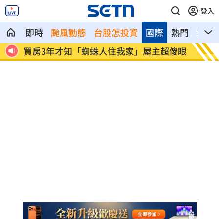
登入
即時
颱風動態
台股怎投資
國際
熱門
影音
超傻眼
生日變親人忌日！直升機慶祝墜機4人罹難
台中小
曝