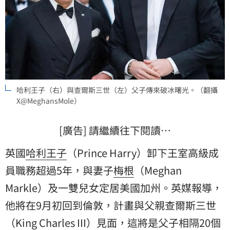
哈利王子（右）與查爾斯三世（左）父子傳來破冰曙光。（翻攝
X@MeghansMole）
[廣告] 請繼續往下閱讀…
英國
哈利王子
（Prince Harry）卸下王室高級成
員職務超過5年，與妻子
梅根
（Meghan
Markle）及一雙兒女定居美國加州。英媒報導，
他將在9月初回到倫敦，計畫與父親查爾斯三世
（King Charles III）見面，這將是父子相隔20個