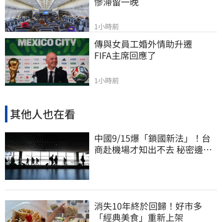
慘滯留一晚
1小時前
傳與女員工婚外情助升遷　
FIFA主席回應了
1小時前
其他人也在看
中國9/15爆「鎖國新法」！台
商赴機場才知出不去 秘密邊控
合法化
消失10年終於回歸！好市多
「經典美食」重新上架