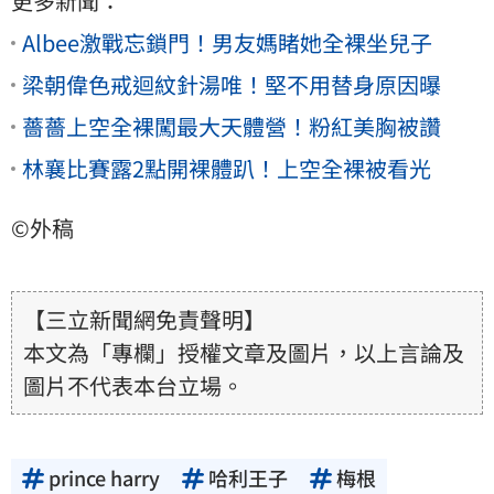
更多新聞：
Albee激戰忘鎖門！男友媽睹她全裸坐兒子
梁朝偉色戒迴紋針湯唯！堅不用替身原因曝
薔薔上空全裸闖最大天體營！粉紅美胸被讚
林襄比賽露2點開裸體趴！上空全裸被看光
©外稿
【三立新聞網免責聲明】
本文為「專欄」授權文章及圖片，以上言論及
圖片不代表本台立場。
prince harry
哈利王子
梅根