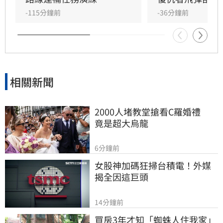
-115分鐘前
-36分鐘前
相關新聞
2000人堵教堂搶看C羅婚禮　
竟是超大烏龍
6分鐘前
女股神加碼狂掃台積電！外媒
揭全因這巨頭
14分鐘前
買房3年才知「蜘蛛人住我家」