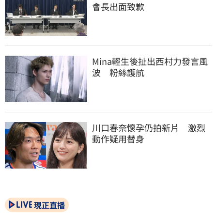
會長出面致歉
Mina輕生後扯出西村力發言風
波　粉絲護航
川口春奈懷孕仍拍新片　激烈
動作疑用替身
現正直播