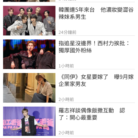
韓團連5年來台　他濃妝變澀谷
辣妹系男生
24分鐘前
指追星沒邊界！西村力挨批：
獨厚國外粉絲
1小時前
《同伊》女星要嫁了　曝9月嫁
企業家男友
2小時前
羅志祥談偶像飯撒互動　認
了：開心最重要
2小時前