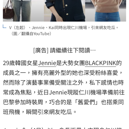
V（左起）、Jennie、Kai同時出現仁川機場，引來網友吃瓜。
（圖／翻攝自YouTube）
[廣告] 請繼續往下閱讀…
29歲韓國女星
Jennie
是大勢女團
BLACKPINK
的
成員之一，擁有亮麗外型的她也深受粉絲喜愛，
然而除了演藝事業備受關注之外，私下感情也時
常成為焦點，近日Jennie現蹤仁川機場準備前往
巴黎
參加時裝周，巧合的是「舊愛們」也搭乘同
班飛機，瞬間引來網友吃瓜。