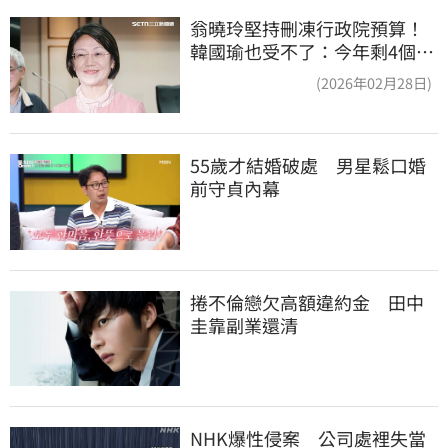
翁曉玲堅持刪凍行政院預算！
韓國瑜也受不了：今年剩4個月
你思考一下
(2026年02月28日)
55歲才結婚破處　男星鬆口婚
前守貞內幕
捲不倫戀欠高額違約金　田中
圭靠副業還清
NHK爆性侵案　公司處裡失當