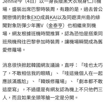
Jennie今（4日）以一身長版黑大衣現身仁川機
場，盛裝出席巴黎時裝周，有趣的是，過去曾公
開戀情的對象
EXO
成員
KAI
以及同遊濟州島的緋
聞對象防彈少年團V（
金泰亨
）也相繼來到機
場，網友根據班機時間推算，認為恐怕是搭乘同
班飛機飛往巴黎參加時裝周，讓機場瞬間成為舊
愛修羅場。
消息很快掀起韓國網友議論，直呼：「哇也太巧
了，不敢相信我的眼睛」、「哇這幾個人在一起
應該滿尷尬」、「韓娛修羅場」、「劇本都不敢
這麼寫」，不過還是有網友認為機上不只他們三
人，而且如果坐頭等艙一定是分開。