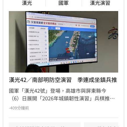
漢光
國軍
漢光演習
漢光42／南部明防空演習　季連成坐鎮兵推
國軍「漢光42號」登場，高雄市與屏東縣今
（6）日展開「2026年城鎮韌性演習」兵棋推
演，由高雄市長陳其邁、屏東縣長周春米主持，
-409分鐘前
行政院政務委員季連成等人坐鎮。台南市、高雄
市、屏東縣也將在8月7日上午10時至10時30分實