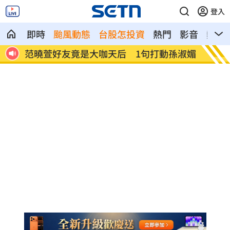
登入
即時
颱風動態
台股怎投資
熱門
影音
熱搜
孫淑媚
鬼門開遇赤馬火月！命理師點名4生肖注意
Met