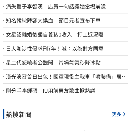
痛失愛子李智漢 店員一句話讓她當場崩潰
知名韓綜陣容大換血 節目元老宣布下車
女星認離婚後獨自養孩0收入 打工近況曝
日大咖涉性侵求刑7年！喊：以為對方同意
星二代怒嗆老公醜聞 片場氣氛秒降冰點
漢光演習首日出包！國軍現役主戰車「噴裝備」居民
撿到零件…軍方說話了
剛分手李鍾碩 IU用前男友歌曲掀熱議
熱搜新聞
更多