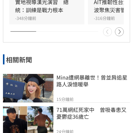
施城鎮韌性演習，屆時將發放「防空警報」、手
實地視導漢光演習　總
AIT推韌性台灣
機告警訊息。
統：訓練是戰力根本
波聚焦災害管理
-348分鐘前
-316分鐘前
相關新聞
Mina遭網暴離世！曾並肩追星
路人淚憶暖舉
15分鐘前
71萬網紅死家中　曾吸毒患又
憂鬱症36歲亡
24分鐘前