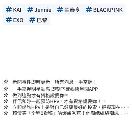
KAI
Jennie
金泰亨
BLACKPINK
EXO
巴黎
新聞事件即時更新 所有消息一手掌握！
一手掌握明星動態 即刻下載娛樂星聞APP
做到這點才有資格說愛你
PR
伴侶和妳一起預防HPV，才有資格說愛妳！
PR
立即諮詢HPV！是對自己健康最好的投資，把握現在不
PR
嫌晚！
賴清德「全程0看稿」嗆爆盧秀燕！他讚總統級嘲諷：把
8年總帳一次掀翻