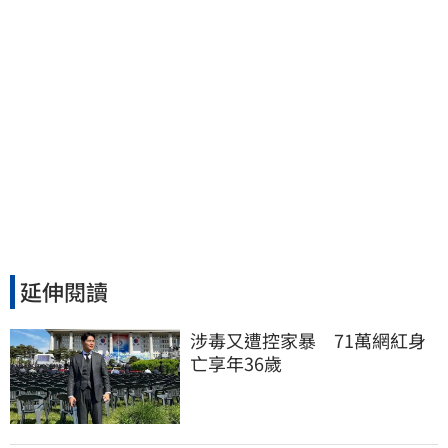
延伸閱讀
涉毒又遭控家暴　71萬網紅身
亡享年36歲