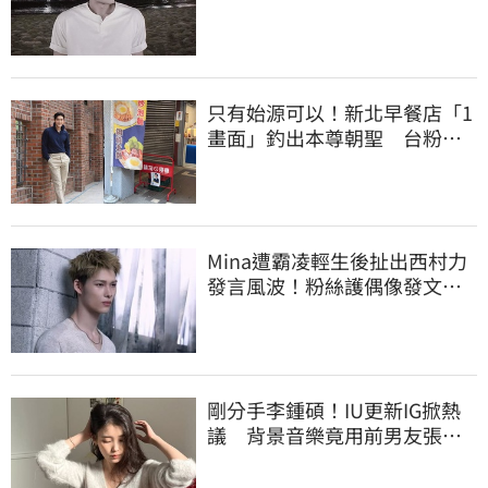
話讓她當場崩潰
只有始源可以！新北早餐店「1
畫面」釣出本尊朝聖 台粉嚇
傻了
Mina遭霸凌輕生後扯出西村力
發言風波！粉絲護偶像發文：
言論遭惡意扭曲
剛分手李鍾碩！IU更新IG掀熱
議 背景音樂竟用前男友張基
河歌曲