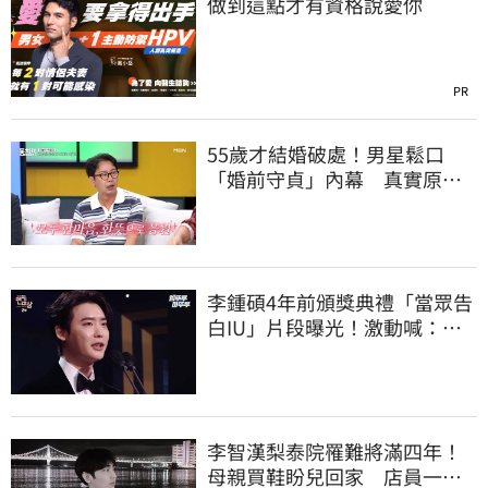
做到這點才有資格說愛你
PR
55歲才結婚破處！男星鬆口
「婚前守貞」內幕 真實原因
曝光全場笑瘋
李鍾碩4年前頒獎典禮「當眾告
白IU」片段曝光！激動喊：很
久前就喜歡妳
李智漢梨泰院罹難將滿四年！
母親買鞋盼兒回家 店員一句