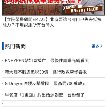
【立院榮譽顧問EP.222】北京要讓台灣自己失去抵抗
能力？不用說服所有台灣人！
熱門新聞
更多
ENHYPEN站姐直播亡！最後住處曝光網看哭
韓大咖不服遭追稅30億 循行政救濟慘吞敗
G-Dragon強硬反擊酸民 最高罰700萬韓元
早餐店「1畫面」釣出始源朝聖 台粉傻了