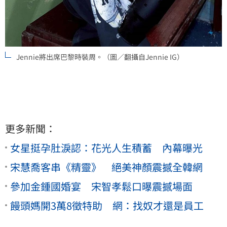
Jennie將出席巴黎時裝周。（圖／翻攝自Jennie IG）
更多新聞：
女星挺孕肚淚認：花光人生積蓄 內幕曝光
宋慧喬客串《精靈》 絕美神顏震撼全韓網
參加金鍾國婚宴 宋智孝鬆口曝震撼場面
饅頭媽開3萬8徵特助 網：找奴才還是員工