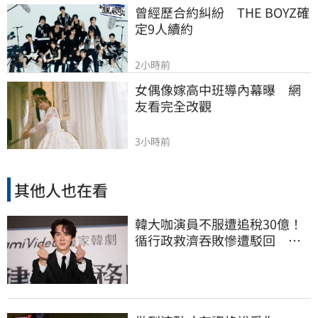
曾經歷合約糾紛　THE BOYZ確
定9人續約
2小時前
女偶像嫁高中班導內幕曝　網
友看完全改觀
3小時前
其他人也在看
韓大咖演員不服遭追稅30億！
循行政救濟吞敗慘遭駁回 公
司最新回應曝光