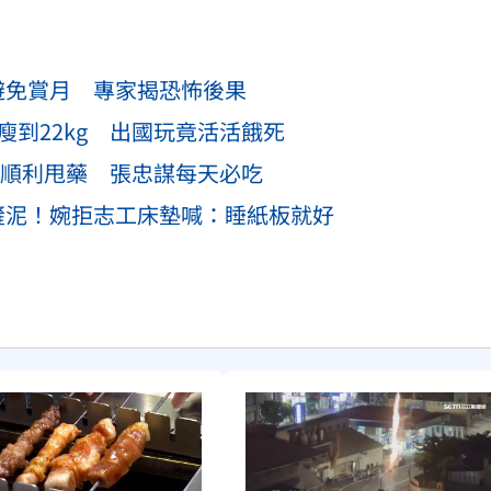
避免賞月 專家揭恐怖後果
瘦到22kg 出國玩竟活活餓死
果」順利甩藥 張忠謀每天必吃
鏟泥！婉拒志工床墊喊：睡紙板就好