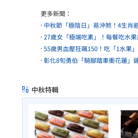
更多新聞：
中秋節「極陰日」易沖煞！4生肖
27歲女「極端吃素」！每餐吃水果
55歲男血壓狂飆150！吃「1水
彰化8旬勇伯「騎腳踏車衝花蓮」
中秋特輯