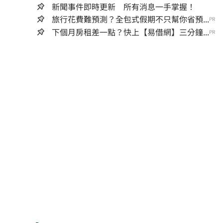
新聞事件即時更新 所有消息一手掌握！
旅行花費難預測？全包式假期不只幫你省預...
PR
下個月房租差一點？快上【易借網】三分鐘...
PR