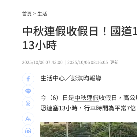
突破中國打壓！台獲邀太平洋島國論壇
首頁
生活
地震衝擊九州觀光 熊本旅宿業4天損1.
中秋連假收假日！國道
新／有望放颱風假?8縣市明達停班停課
13小時
別以為學生不罰！小三童罵男師娘娘腔
桃猿3新秀剛報到就上場 曾總坦言有點
2025/10/06 07:43:00
2025/10/06 08:16:05
更新
憂22歲老牛遭宰 女海陸接力330km送
生活中心／彭淇昀報導
木木林葦妮26歲生日！許願當「角頭千
今（6）日是
中秋連假
收假日，高公
女攀八大秀失聯 家屬求助：我媽還沒
恐連塞13小時，行車時間為平常7
苗可麗配合失智父演戲「一舉動」逼哭
他曝秘密會議：蔣萬安早知疫苗採購真