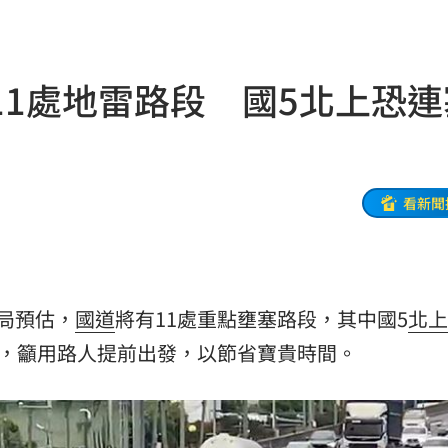
峰會
16:25
8億
16:24
11處地雷路段 國5北上恐連
標準
16:24
判賠
16:21
快
16:18
看新聞
安養
16:15
金」
16:15
局預估，
國道
將有11處重點壅塞路段，其中國5
北上
找到
16:05
倍，籲用路人提前出發，以節省寶貴時間。
網友
16:05
相
16:04