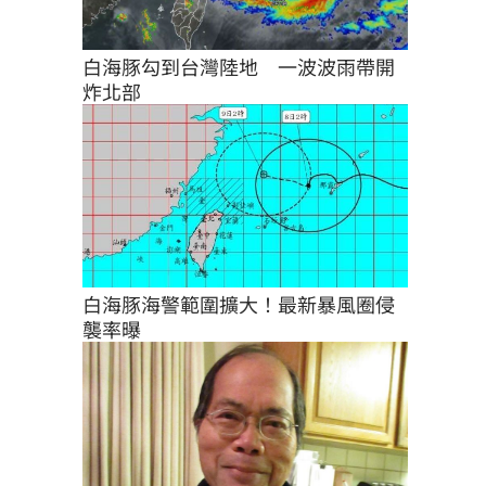
白海豚勾到台灣陸地　一波波雨帶開
炸北部
白海豚海警範圍擴大！最新暴風圈侵
襲率曝