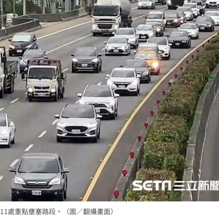
0月
16:04
用
16:00
屍體
16:00
備
15:57
成形
12:00
」氣
12:00
11處重點壅塞路段。（圖／翻攝畫面）
場！
10:30