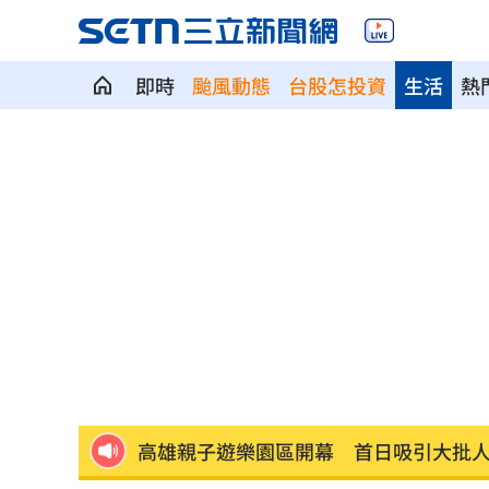
即時
颱風動態
台股怎投資
生活
熱
高雄漁船誤捕革龜 海巡吊車救援上岸
陳佩琪：柯文哲抱怨電子手環「充電不
富邦交手統一延賽 新洋投瑪蒂斯首秀
白海豚強風吹倒飯店圍籬！路人受傷送
事後甜約滑雪！正妹見他放閃正宮怒告
高雄親子遊樂園區開幕 首日吸引大批