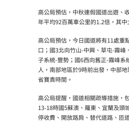
8國球員齊聚高雄 Formosa 7s掀足球
高公局預估，中秋連假國道出遊、收
年平均92百萬車公里的1.2倍，其
理想混蛋號召粉絲跨海追星吃美食！
18:
高公局預估，今日國道將有11處重點
口；國3北向竹山-中興、草屯-霧峰
子系統-豐勢；國6西向舊正-霧峰系
人，南部地區於9時前出發，中部地
省寶貴時間。
高公局提醒，國道相關疏導措施，包括
13-18時國5蘇澳、羅東、宜蘭及
停收費、開放路肩、替代道路、匝