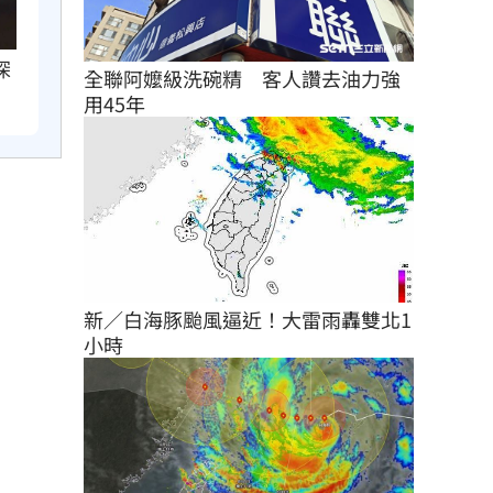
深
全聯阿嬤級洗碗精　客人讚去油力強
用45年
新／白海豚颱風逼近！大雷雨轟雙北1
小時