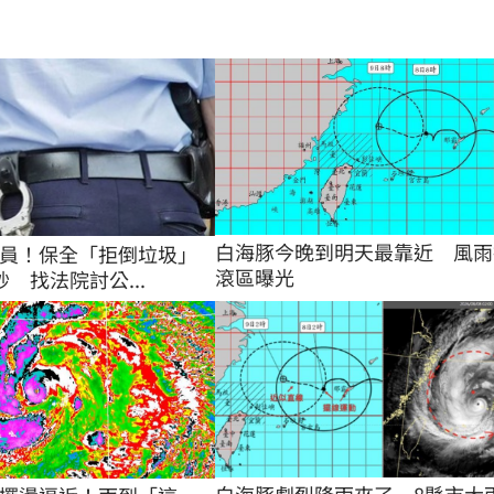
白海豚今晚到明天最靠近　風雨
員！保全「拒倒垃圾」
滾區曝光
 找法院討公...