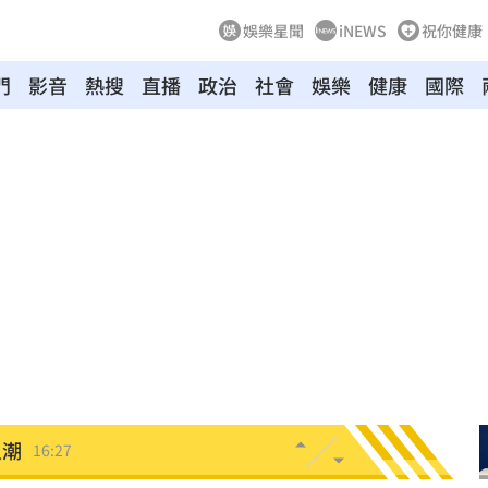
娛樂星聞
iNEWS
祝你健康
門
影音
熱搜
直播
政治
社會
娛樂
健康
國際
安置
16:33
便」
16:33
泡湯
16:32
醫
16:31
16:27
人潮
16:27