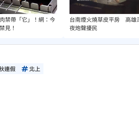
肉禁帶「它」！網：今
台南煙火燒草皮平房　高雄
禁見！
夜炮聲擾民
秋連假
北上