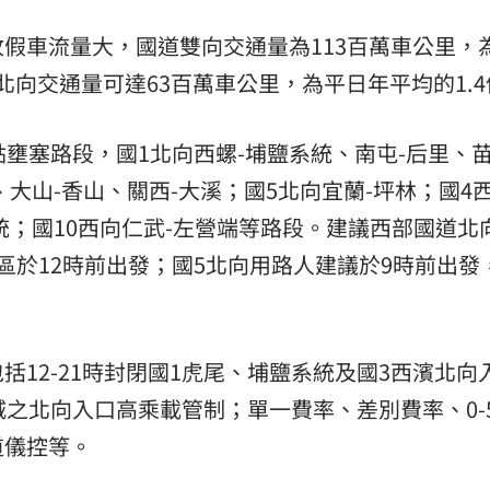
熱潮
10:00
假車流量大，國道雙向交通量為113百萬車公里，
中北向交通量可達63百萬車公里，為平日年平均的1.
15
壅塞路段，國1北向西螺-埔鹽系統、南屯-后里、苗
、大山-香山、關西-大溪；國5北向宜蘭-坪林；國4
統；國10西向仁武-左營端等路段。建議西部國道北
區於12時前出發；國5北向用路人建議於9時前出發
12-21時封閉國1虎尾、埔鹽系統及國3西濱北向
頭城之北向入口高乘載管制；單一費率、差別費率、0-
道儀控等。