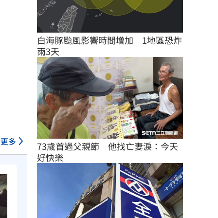
白海豚颱風影響時間增加　1地區恐炸
雨3天
更多
73歲首過父親節　他找亡妻淚：今天
好快樂