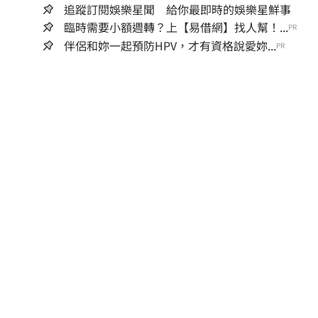
追蹤訂閱娛樂星聞 給你最即時的娛樂星鮮事
臨時需要小額週轉？上【易借網】找人幫！...
PR
伴侶和妳一起預防HPV，才有資格說愛妳...
PR