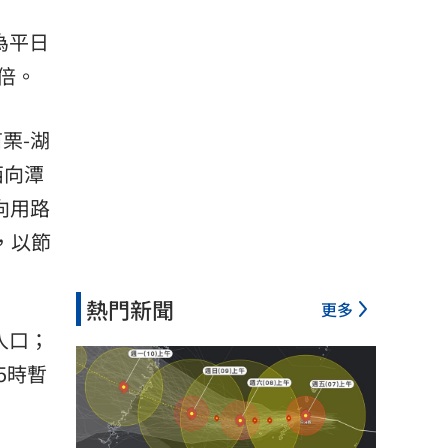
為平日
4倍。
栗-湖
西向潭
向用路
，以節
熱門新聞
更多
入口；
5時暫