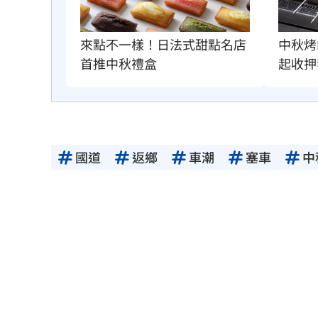
中秋烤
來點不一樣！日法式甜點名店
起收押
首推中秋禮盒
國道
返鄉
車潮
塞車
中