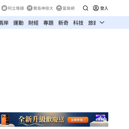
阿立導讀
寶島神很大
富房網
登入
兩岸
運動
財經
專題
新奇
科技
旅遊
汽車
寵物