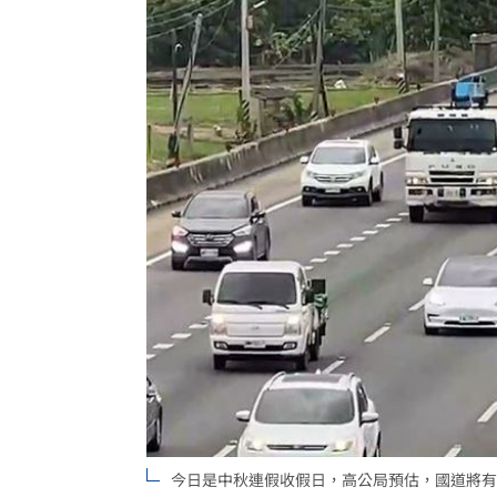
桃園突然狂風暴雨！ 猿龍戰確定延至1
新莊路面破裂成溪流 當地702戶無水可
台中男摔死毛孩！嗆動保「埋了」拒交
白海豚颱風直撲馬祖 ！台電啟動防颱整
台灣彩券開獎直播中
20:31
LIVE三立+24小時直播
15:27
三立iNEWS新聞台線上直播
18:00
商場戰國來臨 台中「頂奢大道」逐漸
台彩父親節推新刮刮樂千萬頭獎超「爸
今日是中秋連假收假日，高公局預估，國道將有
「拍片人的多重宇宙」職涯論壇9/12登