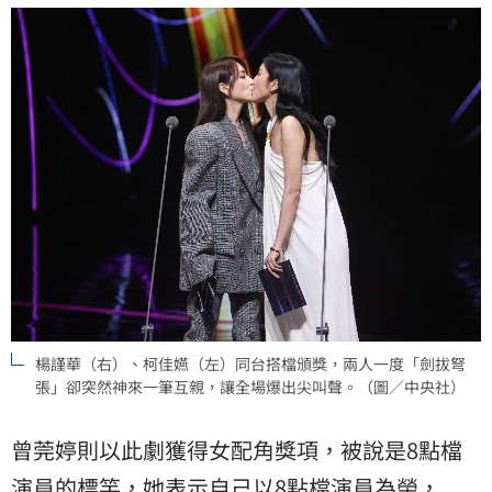
楊謹華（右）、柯佳嬿（左）同台搭檔頒獎，兩人一度「劍拔弩
張」卻突然神來一筆互親，讓全場爆出尖叫聲。（圖／中央社）
曾莞婷則以此劇獲得女配角獎項，被說是8點檔
演員的標竿，她表示自己以8點檔演員為榮，