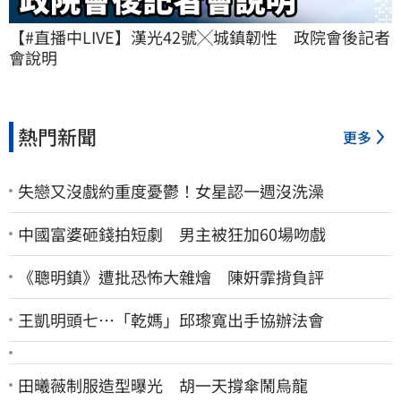
【#直播中LIVE】漢光42號╳城鎮韌性　政院會後記者
會說明
熱門新聞
更多
失戀又沒戲約重度憂鬱！女星認一週沒洗澡
中國富婆砸錢拍短劇 男主被狂加60場吻戲
《聰明鎮》遭批恐怖大雜燴 陳姸霏揹負評
王凱明頭七…「乾媽」邱瓈寬出手協辦法會
田曦薇制服造型曝光 胡一天撐傘鬧烏龍