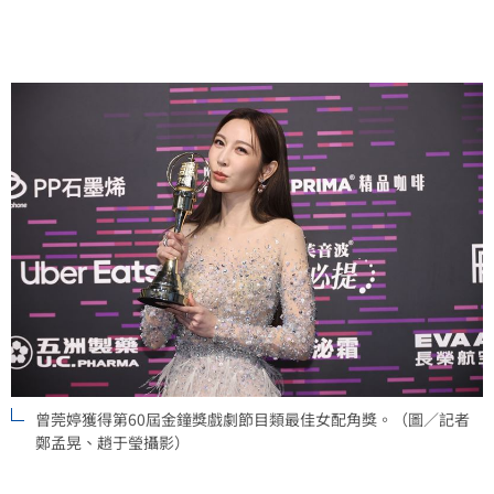
曾莞婷獲得第60屆金鐘獎戲劇節目類最佳女配角獎。（圖／記者
鄭孟晃、趙于瑩攝影）