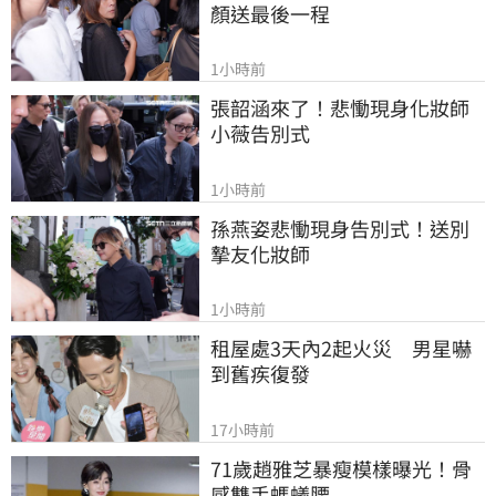
顏送最後一程
1小時前
張韶涵來了！悲慟現身化妝師
小薇告別式
1小時前
孫燕姿悲慟現身告別式！送別
摯友化妝師
1小時前
租屋處3天內2起火災　男星嚇
到舊疾復發
17小時前
71歲趙雅芝暴瘦模樣曝光！骨
感雙手螞蟻腰