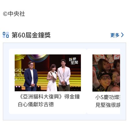
©中央社
第60屆金鐘獎
更多
《亞洲貓科大復興》得金鐘
小S慶功燦笑
白心儀獻珍古德
見堅強很感動