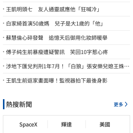
王凱明頭七 友人通靈感應他「狂喊冷」
白家綺首演50歲媽 兒子是大1歲的「他」
蘇慧倫心碎發聲 追憶天后御用化妝師暖舉
傅子純生前暴瘦遭疑警訊 笑回10字惹心疼
涉地下匯兌判刑1年7月！「白狼」張安樂兒媳王姝茵
北檢報到、今發監執行
王凱生前返家畫面曝！監視器拍下最後身影
熱搜新聞
更多
SpaceX
輝達
美國