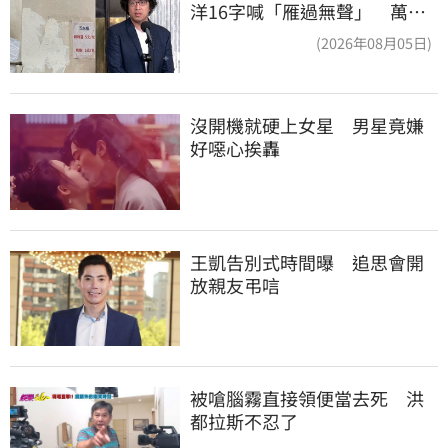
洋16字喊「雁過無聲」 萬人
讚：這就是高度
(2026年08月05日)
沒開機就硬上女星　男星竟嫌
好噁心挨轟
王凱告別式時間曝　追思會開
放親友弔唁
被嗆腦霧直接領便當去死　洪
都拉斯不忍了