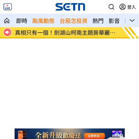
登入
即時
颱風動態
台股怎投資
熱門
影音
熱搜
麗登
咳一下就漏尿？醫揭女性尿失禁「4徵兆」
苦茶油
地