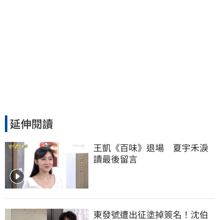
延伸閱讀
王凱《百味》退場　夏宇禾淚
讀最後留言
東發號遭出征塗掉簽名！沈伯