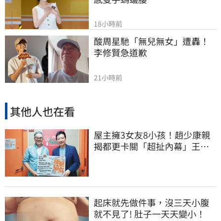
18小時前
酸周星馳「無兒無女」遭轟！
李修賢急道歉
21小時前
其他人也在看
屋主擁3女友8小孩！趙少康親
揭都更卡關「超扯內幕」王偉
忠啼笑皆非
起床就先做件事，沒三天小腹
就不見了! 肚子一天天變小！