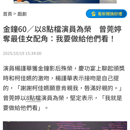
首頁
戲劇
看新聞換好禮
金鐘60／以8點檔演員為榮 曾莞婷
奪最佳女配角：我要做給他們看！
2025/10/19 15:34:00
演員楊謹華獲金鐘影后殊榮，慶功宴上聊起頒獎
時和柯佳嬿的激吻，楊謹華表示接吻是自己提
的，「謝謝柯佳嬿願意肯親我，唇滿好親的。」
曾莞婷
以
8點檔
演員為榮，堅定表示，「我就是
要做給他們看」。