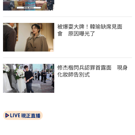
被爆耍大牌！韓瑜缺席見面
會　原因曝光了
修杰楷閃兵認罪首露面　現身
化妝師告別式
現正直播