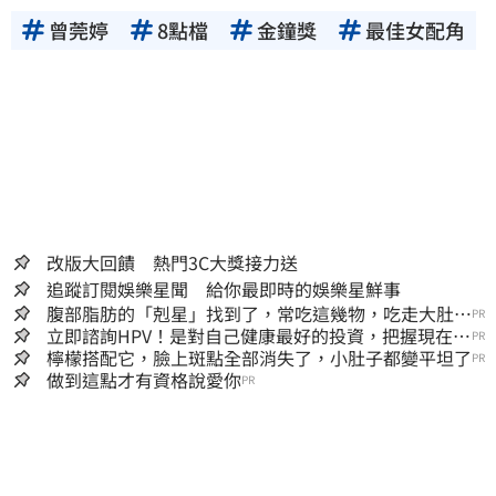
曾莞婷
8點檔
金鐘獎
最佳女配角
改版大回饋 熱門3C大獎接力送
追蹤訂閱娛樂星聞 給你最即時的娛樂星鮮事
腹部脂肪的「剋星」找到了，常吃這幾物，吃走大肚
PR
囊，瘦出小蠻腰
立即諮詢HPV！是對自己健康最好的投資，把握現在不
PR
嫌晚！
檸檬搭配它，臉上斑點全部消失了，小肚子都變平坦了
PR
做到這點才有資格說愛你
PR