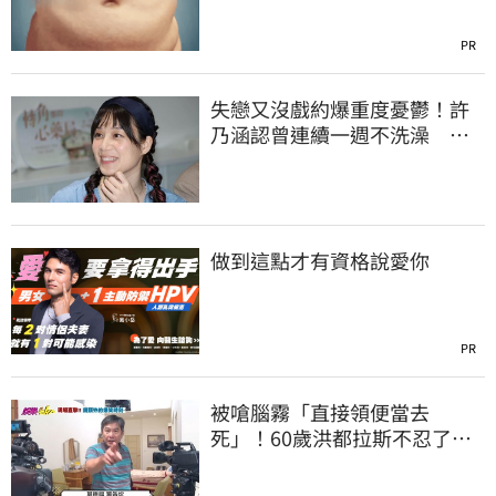
PR
失戀又沒戲約爆重度憂鬱！許
乃涵認曾連續一週不洗澡 每
天起床都在哭
做到這點才有資格說愛你
PR
被嗆腦霧「直接領便當去
死」！60歲洪都拉斯不忍了
親上火線回覆ㅤ