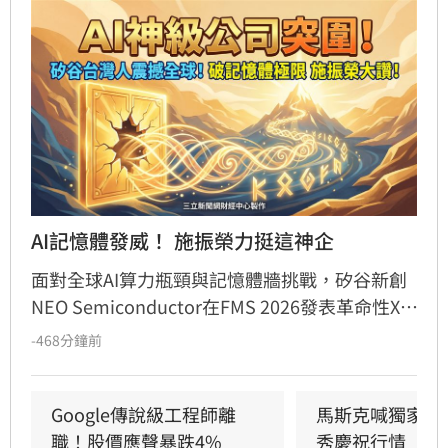
AI記憶體發威！ 施振榮力挺這神企
面對全球AI算力瓶頸與記憶體牆挑戰，矽谷新創
NEO Semiconductor在FMS 2026發表革命性X-
SRAM與NEO.AI平台。該技術不僅將記憶體密度
-468分鐘前
提升至傳統SRAM的5倍，更可望降低HBM存取功
耗達50%至80%，有效解決先進製程微縮極限。
創辦人許富菖指出，透過整合3D X-DRAM，此架
Google傳說級工程師離
馬斯克喊獨家指
構能大幅擴展AI晶片內建容量。宏碁創辦人施振
職！股價應聲暴跌4%
秀慶祝行情