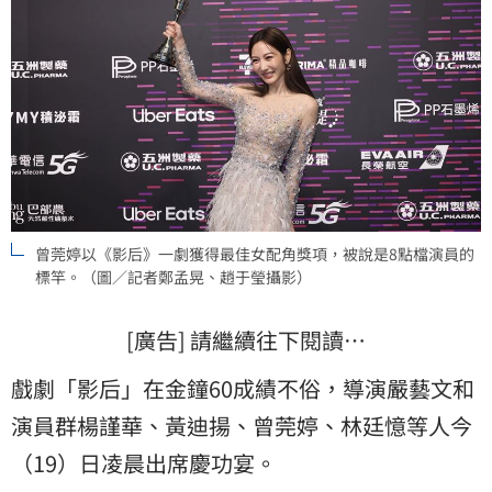
曾莞婷以《影后》一劇獲得最佳女配角獎項，被說是8點檔演員的
標竿。（圖／記者鄭孟晃、趙于瑩攝影）
[廣告] 請繼續往下閱讀…
戲劇「影后」在金鐘60成績不俗，導演嚴藝文和
演員群楊謹華、黃迪揚、曾莞婷、林廷憶等人今
（19）日凌晨出席慶功宴。