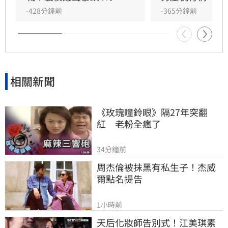
榮對此高度肯定，認為這項技術突破將為台灣及
-428分鐘前
-365分鐘前
全球半導體產業注入強勁動能，不僅打破算力極
限，更將推動供應鏈全面升級，鞏固台灣在全球
AI關鍵地位，為未來AI發展提供極具擴充性的核
心解決方案。
相關新聞
《玫瑰瞳鈴眼》隔27年突翻
紅　老粉全瘋了
34分鐘前
周杰倫被抹黑有私生子！杰威
爾點名提告
1小時前
天后化妝師告別式！江美琪素