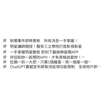
新聞事件即時更新 所有消息一手掌握！
明星講師親授！醒吾三立學院打造影視新星
一手掌握明星動態 即刻下載娛樂星聞APP
伴侶和妳一起預防HPV，才有資格說愛妳！
PR
肚腩一抓一大把，只需1個雞蛋，用一個瘦一個
PR
ChatGPT震撼宣布將取消這項功能限制 全球用戶即刻
起「免費」用到飽