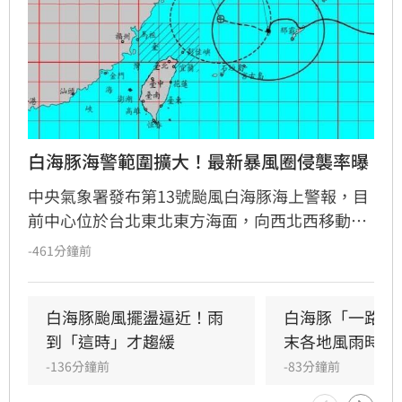
白海豚海警範圍擴大！最新暴風圈侵襲率曝
中央氣象署發布第13號颱風白海豚海上警報，目
前中心位於台北東北東方海面，向西北西移動，
暴風圈今明兩天將通過北部近海，對北部及東北
-461分鐘前
部海面構成威脅。受外圍環流影響，北部地區、
中部及宜蘭山區雨勢顯著，恐有局部豪雨甚至豪
雨以上等級降雨，非必要請勿前往山區。氣象署
白海豚颱風擺盪逼近！雨
白海豚「一路搖
指出，目前連江縣以46%暴風侵襲機率最高，其
到「這時」才趨緩
末各地風雨時程
次為基隆市及大台北地區。提醒航行船隻嚴加戒
-136分鐘前
-83分鐘前
備，後續路徑仍有變化，民眾應持續留意氣象署