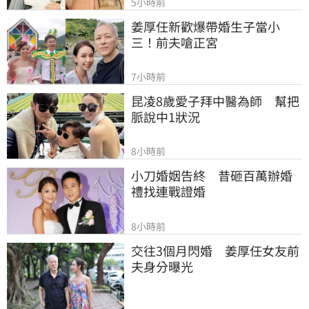
5小時前
姜厚任新歡爆帶婚生子當小
三！前夫嗆正宮
7小時前
昆凌8歲愛子拜中醫為師　幫把
脈說中1狀況
8小時前
小刀婚姻告終　昔砸百萬辦婚
禮找連戰證婚
8小時前
交往3個月閃婚　姜厚任女友前
夫身分曝光