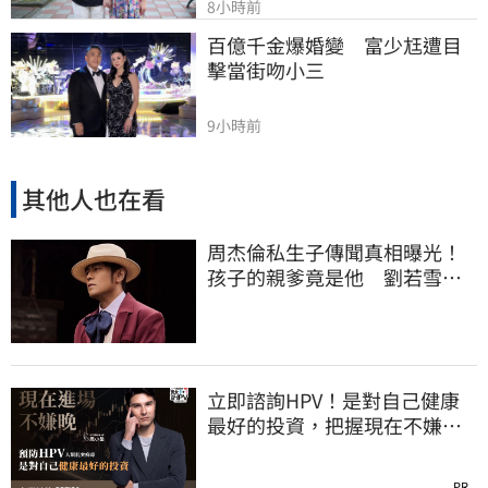
8小時前
百億千金爆婚變　富少尪遭目
擊當街吻小三
9小時前
其他人也在看
周杰倫私生子傳聞真相曝光！
孩子的親爹竟是他 劉若雪閨
密出面全說了
立即諮詢HPV！是對自己健康
最好的投資，把握現在不嫌
晚！
PR