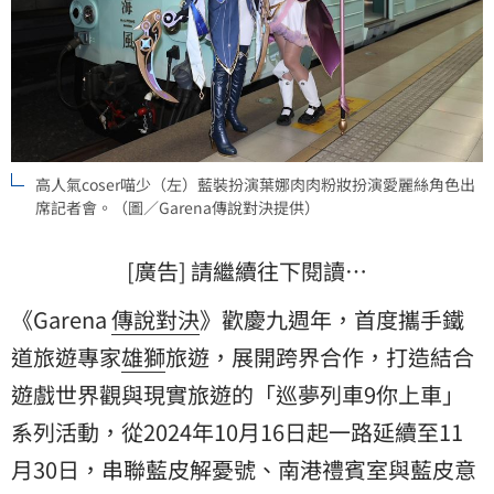
高人氣coser喵少（左）藍裝扮演葉娜肉肉粉妝扮演愛麗絲角色出
席記者會。（圖／Garena傳說對決提供）
[廣告] 請繼續往下閱讀…
《Garena
傳說對決
》歡慶九週年，首度攜手鐵
道旅遊專家
雄獅
旅遊，展開跨界合作，打造結合
遊戲世界觀與現實旅遊的「巡夢列車9你上車」
系列活動，從2024年10月16日起一路延續至11
月30日，串聯藍皮解憂號、南港禮賓室與藍皮意