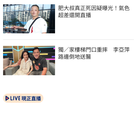
肥大叔真正死因疑曝光！氣色
超差還開直播
獨／家樓梯門口重摔　李亞萍
路邊倒地送醫
現正直播