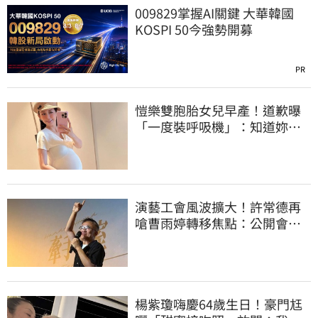
009829掌握AI關鍵 大華韓國
KOSPI 50今強勢開募
PR
愷樂雙胞胎女兒早產！道歉曝
「一度裝呼吸機」：知道妳們
很努力
演藝工會風波擴大！許常德再
嗆曹雨婷轉移焦點：公開會費
流向用途
楊紫瓊嗨慶64歲生日！豪門尪