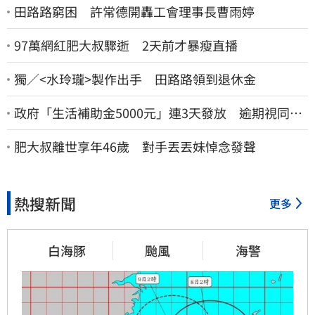
田路路窮困 許常德開轟工會理事長曹雨婷
97萬網紅肥大叔驟逝 2天前才暴瘦直播
獨／<水玲瓏>製作出手 田路路領到退休金
政府「生活補助金5000元」連3天發放 逾期視同放
棄
肥大叔離世享年46歲 對手丟丟妹悼念發聲
熱搜新聞
更多
白海豚
颱風
海警