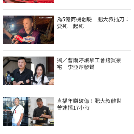
為5億商機翻臉　肥大叔插刀：
要死一起死
獨／曹雨婷爆拿工會錢買豪
宅　李亞萍發聲
直播年賺破億！肥大叔離世　
曾連播17小時