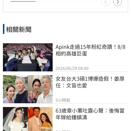
最新預報資訊，並做好防颱準備以策安全。
相關新聞
Apink走過15年粉紅奇蹟！8/8
相約高雄巨蛋
2026/06/29 08:00
女友台大3碩1博爆造假！姜厚
任：文盲也愛
5小時前
63歲章小蕙吐露心聲：後悔當
年嫁給鍾鎮濤