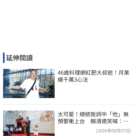
延伸閱讀
46歲料理網紅肥大叔逝！月業
績千萬3心法
太可愛！總統致詞中「他」無
預警衝上台 賴清德笑喊：卸
任再交棒給你
(2026年08月07日)