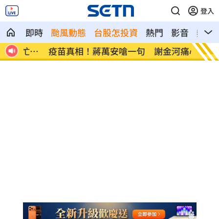
登入
即時
颱風動態
台股怎投資
熱門
影音
熱搜
忙一
疫苗真相！蔣萬安嗆一句 謝金河痛心發
股災這
聲
10%