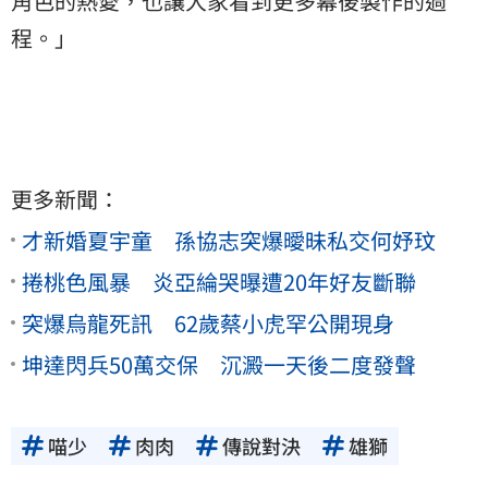
角色的熱愛，也讓大家看到更多幕後製作的過
程。」
更多新聞：
才新婚夏宇童 孫協志突爆曖昧私交何妤玟
捲桃色風暴 炎亞綸哭曝遭20年好友斷聯
突爆烏龍死訊 62歲蔡小虎罕公開現身
坤達閃兵50萬交保 沉澱一天後二度發聲
喵少
肉肉
傳說對決
雄獅