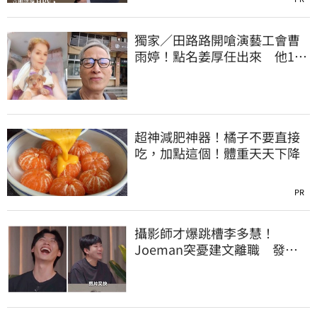
獨家／田路路開嗆演藝工會曹
雨婷！點名姜厚任出來 他16
字回應了
超神減肥神器！橘子不要直接
吃，加點這個！體重天天下降
PR
攝影師才爆跳槽李多慧！
Joeman突憂建文離職 發聲
「其實我很清楚」