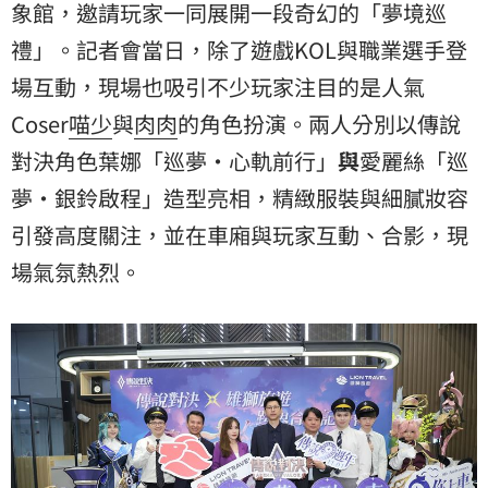
象館，邀請玩家一同展開一段奇幻的「夢境巡
禮」。記者會當日，除了遊戲KOL與職業選手登
場互動，現場也吸引不少玩家注目的是人氣
Coser
喵少
與
肉肉
的角色扮演。兩人分別以傳說
對決角色葉娜「巡夢·心軌前行」
與
愛麗絲「巡
夢·銀鈴啟程」造型亮相，精緻服裝與細膩妝容
引發高度關注，並在車廂與玩家互動、合影，現
場氣氛熱烈。