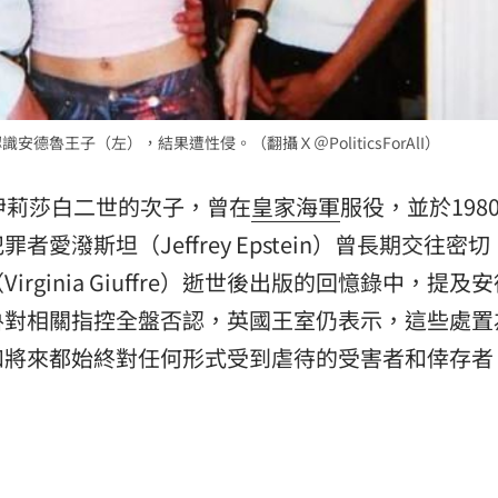
德魯王子（左），結果遭性侵。（翻攝Ｘ＠PoliticsForAlI）
伊莉莎白二世的次子，曾在
皇家海軍
服役，並於198
愛潑斯坦（Jeffrey Epstein）曾長期交往密
ginia Giuffre）逝世後出版的回憶錄中，提及
魯對相關指控全盤否認，英國王室仍表示，這些處置
和將來都始終對任何形式受到虐待的受害者和倖存者