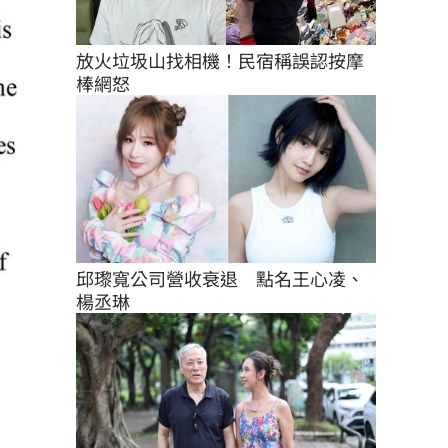
放火垃圾山找相機！民宿稱誤認按摩
棒網怒
邱瓈寬公司營收衰退　點名王心凌、
楊丞琳