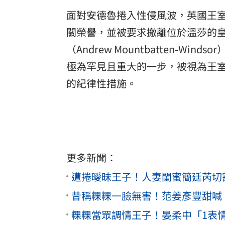
面對安德魯捲入性侵風波，英國王
關榮譽，並被要求撤離位於溫莎的
（Andrew Mountbatten-
極為罕見且重大的一步，被視為王
的紀律性措施。
更多新聞：
遭捲曖昧王子！人妻閨蜜簡廷芮切
昔稱粿粿一臉無害！范姜彥豐甜喊
粿粿當眾調情王子！晏柔中「1表