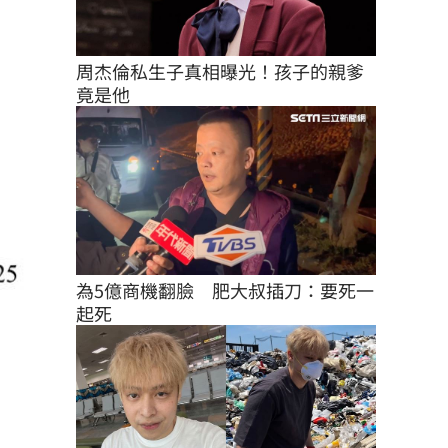
周杰倫私生子真相曝光！孩子的親爹
竟是他
為5億商機翻臉　肥大叔插刀：要死一
起死