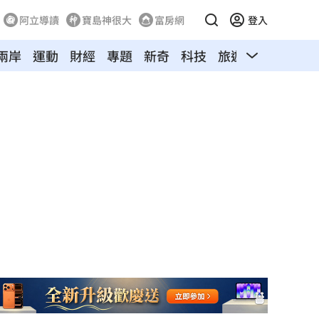
阿立導讀
寶島神很大
富房網
登入
兩岸
運動
財經
專題
新奇
科技
旅遊
汽車
寵物