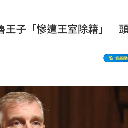
驚喜
11:11
11:10
魯王子「慘遭王室除籍」 
開轟
11:08
駕
11:07
和
11:06
看新聞
舌頭
11:05
心
11:04
徵選
11:00
11:00
辦
11:00