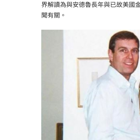
界解讀為與安德魯長年與已故美國金融家
理想混蛋號召粉絲跨海追星吃美食！
18:
聞有關。