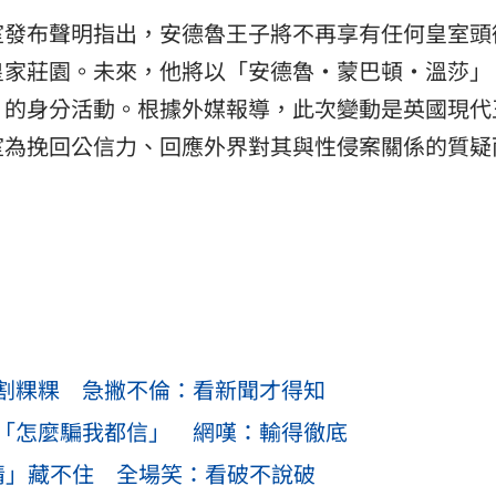
室發布聲明指出，安德魯王子將不再享有任何皇室頭
皇家莊園。未來，他將以「安德魯‧蒙巴頓‧溫莎」
Windsor）的身分活動。根據外媒報導，此次變動是英國現
室為挽回公信力、回應外界對其與性侵案關係的質疑
割粿粿 急撇不倫：看新聞才得知
「怎麼騙我都信」 網嘆：輸得徹底
情」藏不住 全場笑：看破不說破