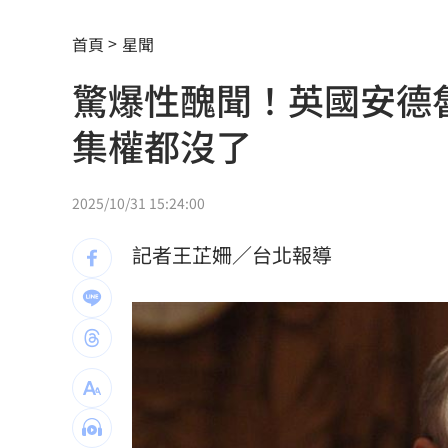
獨／河北彩花快閃文博會！狂掃潮玩曝
首頁
星聞
小吃部討債逼拍裸照！恐怖主嫌下場曝
驚爆性醜聞！英國安德
獨／曹雨婷挨轟失職 昔理事長楊光友
集權都沒了
酒測0.7、毒品快篩陽性 警查獲酒毒雙
韓足協爆性招待外籍裁判！7場比賽5勝2
2025/10/31 15:24:00
本土女星遭經紀人侵犯 他反嗆：沒伸
記者王芷姍／台北報導
他沒異狀卻動脈硬化！醫示警：8類人小
獨／身高173！排球女神十一挑戰mini
明知疫苗採購難！沈伯洋嗆蔣萬安造謠
全國首創「高溫微型保險」 台南7月試