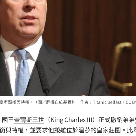
分曝
10:59
隊潮
10:58
2多
10:53
成形
12:00
室頭銜與特權。（圖／翻攝自維基百科，作者：Titanic Belfast，CC BY 
」氣
12:00
場！
，國王
查爾斯三世
（King Charles III）正式撤銷弟弟
10:30
皇室頭銜與特權，並要求他搬離位於
溫莎
的皇家莊園。此
熱潮
10:00