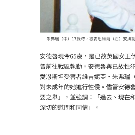
朱弗瑞（中）17歲時，被麥思維爾（右）安排認識安
安德魯現今65歲，是已故英國女王
曾前往戰區執勤。安德魯與已故性犯罪者
愛潑斯坦受害者維吉妮亞‧朱弗瑞（Vir
對未成年的她進行性侵。儘管安德
要之舉」，並強調：「過去、現在
深切的慰問和同情」。