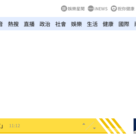
娛樂星聞
iNEWS
祝你健康
音
熱搜
直播
政治
社會
娛樂
生活
健康
國際
懷孕
11:27
11:20
吊
11:18
離世
11:15
況曝
11:12
家」
11:12
做
11:11