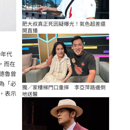
肥大叔真正死因疑曝光！氣色超差還
開直播
0年代
切，而在
安德魯曾
為「必
獨／家樓梯門口重摔　李亞萍路邊倒
，表示
地送醫