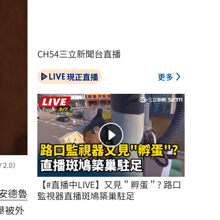
CH54三立新聞台直播
現正直播
更多
2.0）
【#直播中LIVE】又見＂孵蛋＂? 路口
安德魯
監視器直播斑鳩築巢駐足
舉被外