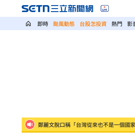
即時
颱風動態
台股怎投資
熱門
影
56歲男星突宣布再婚 神秘圈外妻子已
綠5戰將推父親節影音 他遭賴清德吐槽
快移車！新北高灘地「這時間」強制拖
奉獻醫學研究逾40年！林慶順教授不幸
捲校園霸凌爭議 知名韓星海外發展近
鄭麗文脫口稱「台灣從來也不是一個國
身價千億照買250元麻糬 富太包包自己