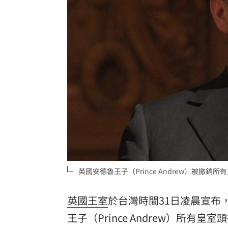
擋暴衝特斯拉「救很多人」賓士車主身
林逸欣首個無父父親節 診所熄燈爆排
村神相隔5場炸裂 暫居MLB日籍球員第
台灣彩券開獎直播中
20:31
LIVE三立+24小時直播
15:27
三立iNEWS新聞台線上直播
18:00
商場戰國來臨 台中「頂奢大道」逐漸
英國安德魯王子（Prince Andrew）被撤銷所有皇
台彩父親節推新刮刮樂千萬頭獎超「爸
「拍片人的多重宇宙」職涯論壇9/12登
英國王室
於台灣時間31日凌晨宣布
王子（Prince Andrew）所有
8國球員齊聚高雄 Formosa 7s掀足球