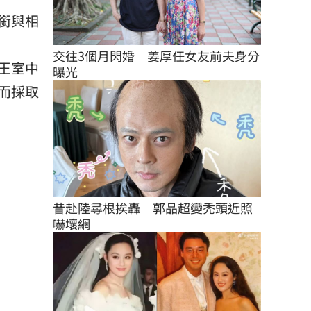
銜與相
交往3個月閃婚　姜厚任女友前夫身分
代王室中
曝光
而採取
昔赴陸尋根挨轟　郭品超變禿頭近照
嚇壞網