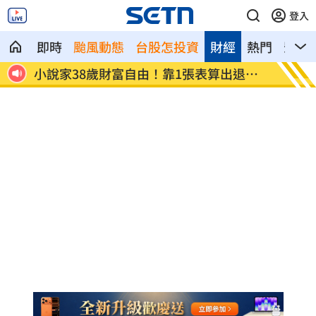
登入
即時
颱風動態
台股怎投資
財經
熱門
影音
為多紅
小說家38歲財富自由！靠1張表算出退休
全聯、
金
付」！