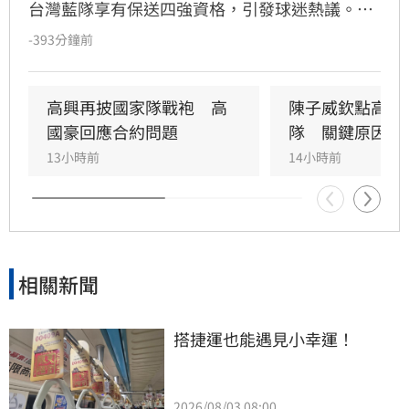
台灣藍隊享有保送四強資格，引發球迷熱議。籃
協副理事長文大培親自回應，強調賽制調整旨在
-393分鐘前
提升賽事張力與精彩度，並直言今年整體競爭強
度堪稱20年來最高。文大培指出，瓊斯盃的核心
價值在於國際交流與實戰練兵，邀請美國NCAA
高興再披國家隊戰袍　高
陳子威欽點高國
一級球隊及菲律賓等強權參賽，目標是讓球迷享
國豪回應合約問題
隊　關鍵原因曝
受高水準對決。
13小時前
14小時前
相關新聞
搭捷運也能遇見小幸運！
2026/08/03 08:00