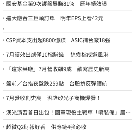
國安基金第9次護盤暴賺81% 歷年績效曝
這大廠吞三巨頭訂單 明年EPS上看42元
CSP資本支出超8800億鎂 ASIC補台廠18強
7月績效出爐僅10檔賺錢 這幾檔成避風港
「這家藥廠」7月營收飆9成 續寫歷史新高
盤前／台指夜盤跌259點 台股拚反彈續航
7月營收創史高 汎銓矽光子商機爆發！
漢光演習首日出包！國軍現役主戰車「噴裝備」居民
撿到零件…軍方說話了
超微Q2財報好香 供應鏈4強必收