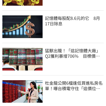
記憶體每股配8.6元的它 8月
17日除息
猛獸出籠！「這記憶體大廠」
Q2獲利暴增706% 目標價上
看217元
杜金龍公開6檔逢低買進私房名
單！曝台積電守住「這價位」
才有戲