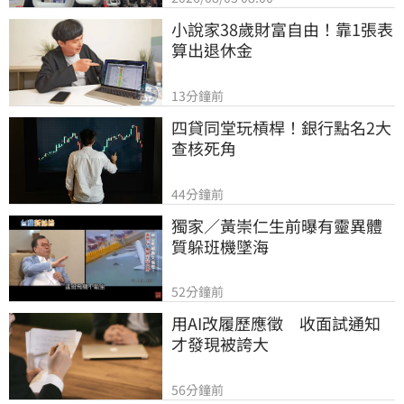
小說家38歲財富自由！靠1張表
算出退休金
13分鐘前
四貸同堂玩槓桿！銀行點名2大
查核死角
44分鐘前
獨家／黃崇仁生前曝有靈異體
質躲班機墜海
52分鐘前
用AI改履歷應徵　收面試通知
才發現被誇大
56分鐘前