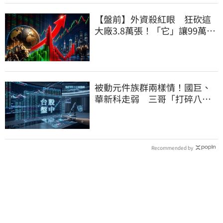
【盤前】外資殺紅眼 狂砍這
大廠3.8萬張！「它」讓99萬股
東鬆一口氣
被動元件族群兩樣情！國巨、
華新科走弱 三哥「打碎八卦
鏡」逆勢狂飆5%
Recommended by