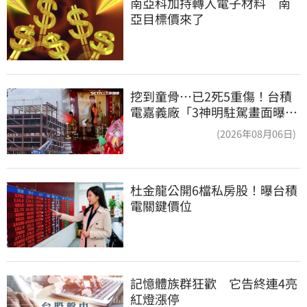
南亞科加持轉入電子材料　南
亞目標價來了
挖到童骨…已2死5重傷！台積
電嘉義廠「3神明駐駕畫面曝
光」
(2026年08月06日)
杜金龍公開6檔私房股！曝台積
電關鍵價位
記憶體族群狂歡　它告終連4亮
紅燈漲停