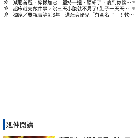
嫌晚！
減肥首選，檸檬加它，堅持一週，腰細了，瘦到你懷疑
PR
人生
起床就先做件事，沒三天小腹就不見了! 肚子一天天變
PR
小！
獨家／雙親苦等近3年 遭殺資優兒「有全名了」！乾妹
稱賠償恐毀她未來
延伸閱讀