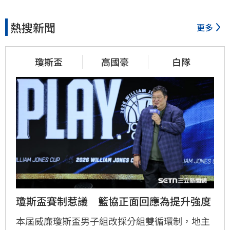
熱搜新聞
更多
瓊斯盃
高國豪
白隊
瓊斯盃賽制惹議　籃協正面回應為提升強度
本屆威廉瓊斯盃男子組改採分組雙循環制，地主