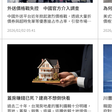
外送價格戰失控 中國官方介入調查
為何
中國外送平台近年掀起激烈價格戰，透過大量折
美式
價券與超時免單等優惠搶占市占率，引發市場對
價格
惡性削價競爭的疑慮。中國官方表示，將依據
買家
2026/02/02 05:41
2026
《反壟斷法》對外送平台的市場競爭狀況展開調
（W
查，期望建立以品質為導向的良性競爭環境。外
手。
界分析，持續的價格戰不僅壓縮平台與商家的利
勢，
潤空間，也加劇產業「內卷」，甚至影響整體實
「大
體經濟表現。
「特
主要
饋消
蓋房賺錢已死？建商不想倒快看
川普
過去二十年，台灣房地產的獲利邏輯十分明確，
韓國
買地、蓋房、銷售、退場。這種依賴土地增值與
府對