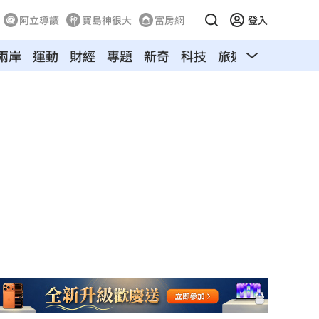
阿立導讀
寶島神很大
富房網
登入
兩岸
運動
財經
專題
新奇
科技
旅遊
汽車
寵物