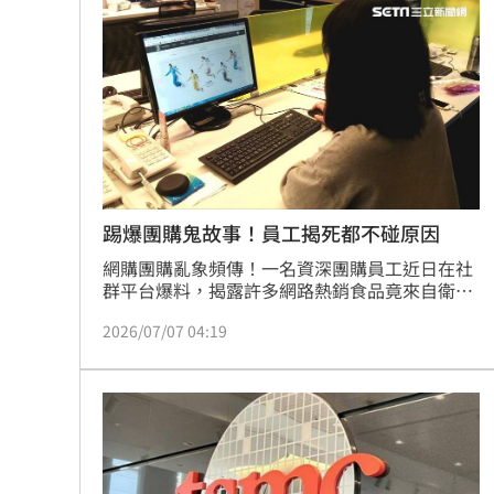
戰疫苗！他再批蔣萬安：神也是你鬼也
星二代闖好聲音挨轟 歌手親姊心疼發
命理師騙「子宮有嬰靈」拿雞蛋性侵得
42歲情色片女星閃嫁 對象是前職棒投
台灣彩券開獎直播中
20:31
踢爆團購鬼故事！員工揭死都不碰原因
網購團購亂象頻傳！一名資深團購員工近日在社
LIVE三立+24小時直播
15:27
群平台爆料，揭露許多網路熱銷食品竟來自衛生
堪憂的地下工廠，保養品成分不明且標示不清，
三立iNEWS新聞台線上直播
18:00
2026/07/07 04:19
更有廉價雜貨經由包裝後高價販售，暴利驚人。
業內人士指出，團購主挑貨多以利潤為導向，導
致劣質商品充斥市場。台北市議員參選人吳欣岱
台彩父親節推新刮刮樂千萬頭獎超「爸
對此示警，強調「三無食品」透過免驗漏洞大舉
襲台，缺乏把關機制恐成健康隱憂。專家呼籲民
商場戰國來臨 台中「頂奢大道」逐漸
眾應正視食安風險，優先選購標示清楚的在地產
品，切勿為了貪圖小便宜
「拍片人的多重宇宙」職涯論壇9/12登