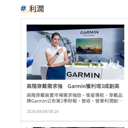
長野安曇野暴雨釀土石流 390住宿客受
利潤
白海豚轉輕颱！最快「今夜脫離暴風圈
獨／曝YT暫停更3週 南珉貞：不是因為
李李仁慶祝父親節！合體大尾油土伯網
小孩不願繫安全帶！全機乘客慘滯留一
傳與女員工婚外情助升遷 FIFA主席回
台灣高中生超神！這賽事拿下1金2銀2銅
高階穿戴需求強 Garmin獲利增3成創高
二伯衣印哈哈鄙卑 專家：別穿去日本
高階穿戴裝置市場需求強勁，衛星導航、穿戴品
牌Garmin公布第2季財報，營收、營業利潤創新
高，近期也完成運動員與教練訓練平台
向中國洩半導體機密 前SK海力士員工
2026/08/06 08:20
TrainingPeaks與TrainHeroic的策略性收購，同
時上修2026年財測，估營收至80.5億美元、每股
基隆房仲淹水控回覆不實 公所：門牌
盈餘10美元。