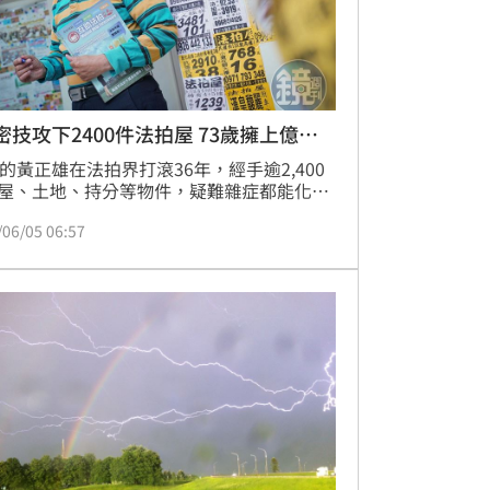
密技攻下2400件法拍屋 73歲擁上億身
歲的黃正雄在法拍界打滾36年，經手逾2,400
屋、土地、持分等物件，疑難雜症都能化
被房地產同業封為法拍教父，「一般人會恐
/06/05 06:57
院、法官，不敢投入法拍市場，其實越少人
生意，利潤越高。」黃正雄說，出來做生意
對行業且有利可圖，才能致富，而房地產行
，法拍屋的起拍價是市價打6～8折，價差空
，多年來他看準黃金地段、逢低買進，拚出
身價。