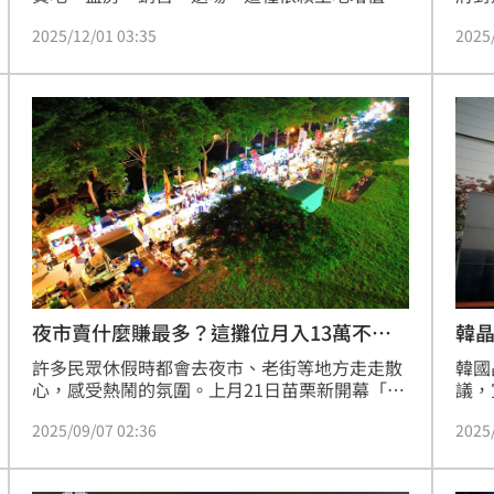
開發利潤的單一路徑，支撐了台灣無數建商從區
比進
2025/12/01 03:35
2025
域開發起家，累積龐大資產。但隨著政策風向、
業者
利率環境與國際市場結構的改變，這條道路正迅
速走向盡頭。
夜市賣什麼賺最多？這攤位月入13萬不是
韓晶
夢
許多民眾休假時都會去夜市、老街等地方走走散
韓國
心，感受熱鬧的氛圍。上月21日苗栗新開幕「貓
議，
裏喵夜市」，有超過300間的攤販，吸引不少民
為利
2025/09/07 02:36
2025
眾前往，就有網友好奇，夜市裡到底擺什麼攤位
獲得
最賺錢呢？攤販業者表示，在夜市擺攤數十年都
金，
沒有虧過，「飲料攤」不僅成本低，利潤還非常
烈震