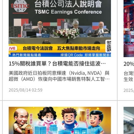
高，月入13萬不是夢。
Bl
「效
驚訝
勵。
15%關稅誰買單？台積電能否接住這波
20
單？
韓
美國政府近日拍板同意輝達（Nvidia, NVDA）與
台灣
超微（AMD）恢復向中國市場銷售特製人工智慧
生效
（AI）晶片，然而這項政策附帶嚴苛條件，所有
24
2025/08/14 02:59
2025
銷售額需額外繳納15%關稅，直接上繳美國政
點。
府。對兩大晶片巨頭而言，這既是業務重啟的契
競爭
機，也是利潤被壓縮的新挑戰，投資人正面臨一
率侵
場高風險、高不確定性的博弈。不過，看似間接
受益者的台積電，才是許多股民真正關注的焦
點。