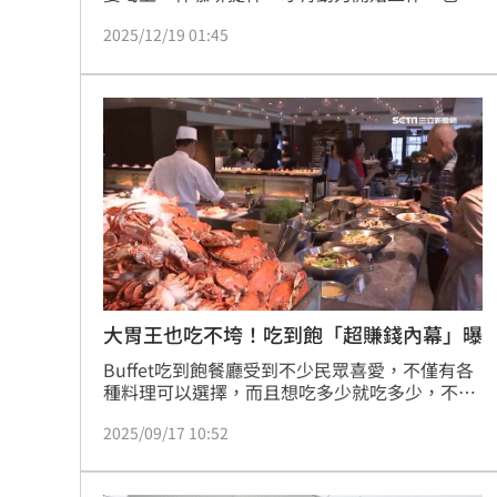
此台灣街頭出現各式各樣的咖啡店。不過，就有
2025/12/19 01:45
網友提出疑問，明明咖啡店經營不易、利潤有
限，為何仍有這麼多人搶著開店？貼文曝光後，
立刻掀起網友熱議，甚至釣出不少咖啡店老闆現
身說法。
大胃王也吃不垮！吃到飽「超賺錢內幕」曝
Buffet吃到飽餐廳受到不少民眾喜愛，不僅有各
種料理可以選擇，而且想吃多少就吃多少，不過
也讓人好奇，吃到飽餐廳不怕被人吃垮嗎？靠賺
2025/09/17 10:52
錢什麼賺錢？對此，日本經濟評論專家塚崎公義
解釋，吃到飽餐廳也不怕被大胃王吃垮，關鍵是
講究食材成本計算、顧客流動率等，才能讓業者