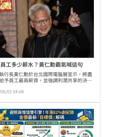
收。農業經濟學家德布里奇警告，若供應鏈
失衡無法改善，恐將引發更大規模的農場倒
。雖然預期國慶後價格或有反彈，但長期結
問題
給員工多少薪水？黃仁勳霸氣喊這句
執行長黃仁勳於台北國際電腦展宣示，將盡
給予員工最高薪資，並強調利潤共享的決
以此回應三星重金留才的舉動。黃仁勳指
/06/02 04:08
輝達傾向以高比例股權激勵員工，肯定其對
霸主地位的貢獻。與此同時，台積電董事長魏
也預告今年分紅將成長逾30%，顯示全球半
搶人大戰已進入白熱化。這場由AI浪潮帶動
尖人才爭奪戰，不僅展現各大廠留才決心，
科技圈薪資水準再度攀向新高峰，成為市場
焦點。