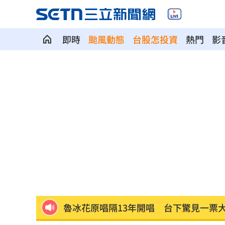
即時
颱風動態
台股怎投資
熱門
影
大咖歌后花蓮度假3天 喊話巧遇直接合
3大SM門面擔歌謠大戰主持！同框顏值
繞違停貨車遭撞！嘉義婦慘死姪重傷
19:
新濠建設單日狂掃5點 風佑築豪取8連
震後徒手搬瓦礫救人 委國舉重名將摘
魯冰花原唱隔13年開唱 台下驚見一票