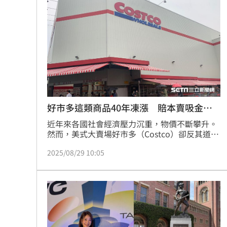
穩定回本，持續創造收益。
好市多這類商品40年凍漲 賠本賣吸金法
曝
近年來各國社會經濟壓力沉重，物價不斷攀升。
然而，美式大賣場好市多（Costco）卻反其道而
行，像是經典的熱狗堡套餐，一份僅需1.5美元
2025/08/29 10:05
（約新台幣45.6元），40年來竟從未漲價。外媒
揭露，好市多儘管長年在熱狗、烤雞等商品上幾
乎不賺錢，甚至賠本，卻仍堅持持續販售。背後
關鍵在於，「以些微甚至負利潤，換取龐大的客
戶流量」，這也被視為好市多稱霸零售業的「吸
金絕招」。