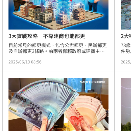
3大實戰攻略 不靠建商也能都更
2大
價
目前常見的都更模式，包含公辦都更、民辦都更
73
及自辦都更3條路。前兩者仰賴政府或建商主動
件房
提案；唯自辦都更能讓住戶自己做主、掌握進
解，
2025/06/19 08:56
2025
程，且可100％分回居住面積，不必與建商分
懼法
潤。但如何自己當老大蓋新房子？本刊走訪專
做的
家，提供一套從組織到融資的自辦都更實戰攻
要選
略。
業中
間大
上億