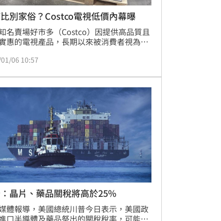
比別家俗？Costco電視低價內幕曝
知名賣場好市多（Costco）因提供高品質且
實惠的電視產品，長期以來被消費者視為購
電的首選通路，其定價往往低於沃爾瑪
/01/06 10:57
almart）或百思買（Best Buy）等競爭對
專家分析指出，Costco之所以能維持低價優
主要歸功於其獨特的商業模式，包括採取
量採購」策略壓低成本、推出市場獨家的
規型號」，以及仰賴鉅額的「會員費」作為
獲利來源，使其均能以極具競爭力的價格回
費
：晶片、藥品關稅將高於25%
媒體報導，美國總統川普今日表示，美國政
進口半導體及藥品祭出的關稅稅率，可能會