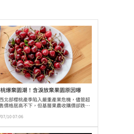
櫻桃爆棄園潮！含淚放棄果園原因曝
西北部櫻桃產季陷入嚴重產業危機，儘管超
售價格居高不下，但基層果農收購價卻跌破
，導致利潤遭中間商嚴重擠壓。據《Cherry 
/07/10 07:06
mes》報導，6月零售與批發價差高達每磅2美
創下5年新高。面對極端氣候、高昂肥料及
成本，許多農民不堪虧損，選擇棄置果園放