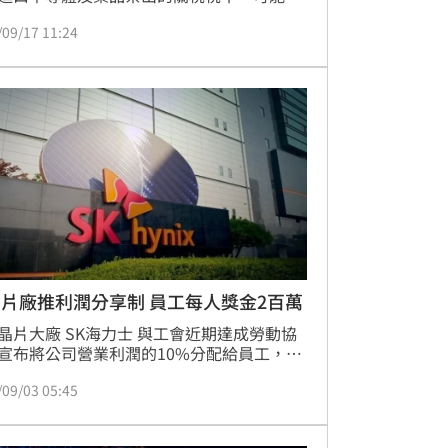
口汽車的25%稅率還要高，因為晶片與製藥
/09/17 11:24
的「利潤空間更大」。
片廠推利潤分享制 員工每人獎金2百萬
晶片大廠 SK海力士 與工會近期達成勞動協
宣布將公司營業利潤的10%分配給員工，作
潤分享計畫。根據估算，平均每位員工可望
/09/03 05:45
 高達1億韓元（約新台幣220萬元） 的獎
此舉在韓國半導體產業及其他企業間引發強
撼。消息一出，韓國員工匿名社群平台 