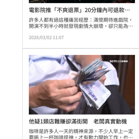
電影院推「不爽退票」20分鐘內可退款
40%
許多人都有過這種痛苦經歷：滿懷期待進戲院，
開演不到半小時就發現劇情大崩壞，卻只能為了
那幾百塊票錢硬著頭皮看完。如今，杭州電影院
2026/03/02 11:07
開了先河，正式推出「20分鐘內可退款40%」的
震撼方案，讓觀眾終於有權利對「爛片」說不，
此舉也讓電影票退票機制再次成為熱議焦點。
（記者唐家興）
他疑1類店難賺卻滿街開 老闆真實動機
咖啡是許多人一天的精神來源，不少人早上一定
要喝上一杯咖啡提神，才有動力開始工作，也因