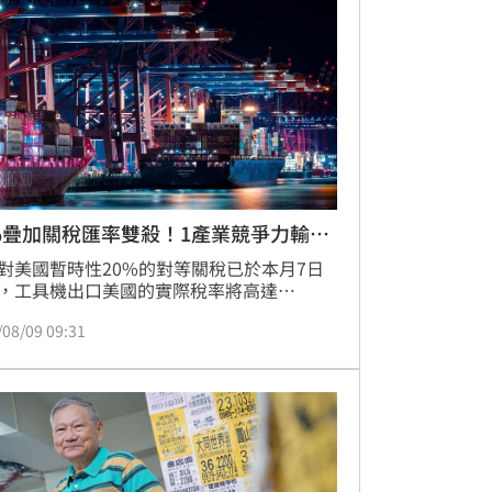
ind 上隨即掀起熱烈討論，不少員工戲稱要
忠公司」、「願意奉獻一切」，新進員工則
直呼，是透過同事轉述才得知這項優渥獎
%疊加關稅匯率雙殺！1產業競爭力輸日
對美國暫時性20%的對等關稅已於本月7日
，工具機出口美國的實際稅率將高達
.4%，比日本、韓國競爭對手多出9.4個百分
/08/09 09:31
台中工具機業者憂心，價格劣勢將削弱市場
力，加上台幣近期明顯升值，利潤幾乎被匯
蝕，經營壓力驟增。