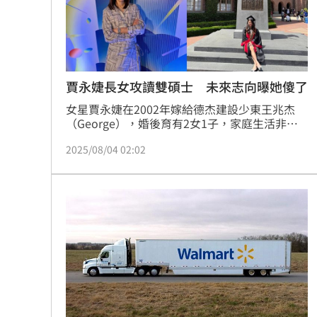
賈永婕長女攻讀雙碩士 未來志向曝她傻了
女星賈永婕在2002年嫁給德杰建設少東王兆杰
（George），婚後育有2女1子，家庭生活非常
美滿。然而，賈永婕大女兒安安大學畢業之後決
2025/08/04 02:02
定繼續攻讀碩士，昨（3日）賈永婕透露女兒將
在暑假結束後，赴美國賓州大學念雙碩士，對於
女兒的選擇，賈永婕也開玩笑表示：「走的是
『沒有利潤』的人生路線」。蔡佩伶報導