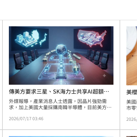
困
18:37
」
18:36
錢
18:34
看傻
18:33
晚
18:32
應了
18:31
18:27
傳美方要求三星、SK海力士共享AI超額利
美
潤
外媒報導，產業消息人士透露，因晶片強勁需
被笑
美國
18:27
求，加上美國大量採購南韓半導體，目前美方正
市零
尋求瓜分南韓半導體公司在AI晶片熱潮中所獲得
成本
慘了
18:25
2026/07/17 03:46
的巨額利潤。對此，南韓內部針對「超額」利
2026
Ti
潤，及是否要跟供應鏈的合作廠商共享等相關議
元，
誤會
18:18
題，都還在討論中。
人工