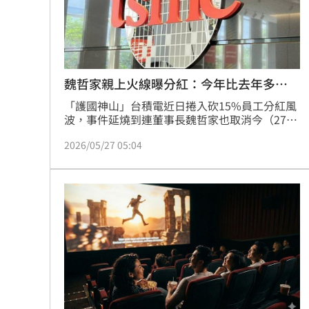
8國球員齊聚高雄 Formosa 7s掀足球
理想混蛋號召粉絲跨海追星吃美食！
18:
魏哲家親上火線曝分紅：今年比去年多
30％
「護國神山」台積電近日捲入砍15%員工分紅風
波，事件延燒到連董事長魏哲家也取消今（27
日）飛往荷蘭的行程，上午親自與員工QA座談。
2026/05/27 05:04
據了解，他向員工表示，今年全年員工分紅金額
會比去年多30%，強調「 台積電員工分紅沒有天
花板，他對公司未來非常有信心。」