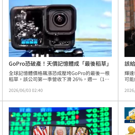
棄採
是你
分配
18:18
閉潮
構性
聲了
18:13
逞
18:13
手
18:12
GoPro恐破產！天價記憶體成「最後稻草」
該
全球記憶體價格飆漲恐成壓垮GoPro的最後一根
輝達
稻草，該公司第一季營收下滑 26%，週一（1
可能
日）更發出營運示警，表示目前正積極尋求融資
心，
2026/06/03 02:40
2026
避免債務違約，消息曝光也讓其股價應聲重挫
出，
14%，一度低至1.08美元。
AI
哲家
」氣
12:00
導體
的頂
成形
12:00
更讓
熱議
場！
10:30