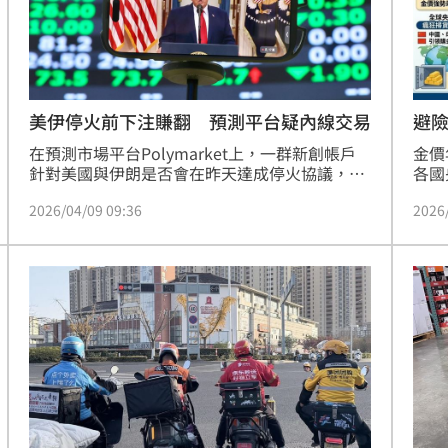
熱潮
10:00
15
美伊停火前下注賺翻 預測平台疑內線交易
避
在預測市場平台Polymarket上，一群新創帳戶
金價
針對美國與伊朗是否會在昨天達成停火協議，進
各國
行高度特定且時機精準的押注，為這些新客戶帶
中看
2026/04/09 09:36
2026
來了數十萬美元的利潤。
間大
發成
同時
氣等
下，
科技
況中