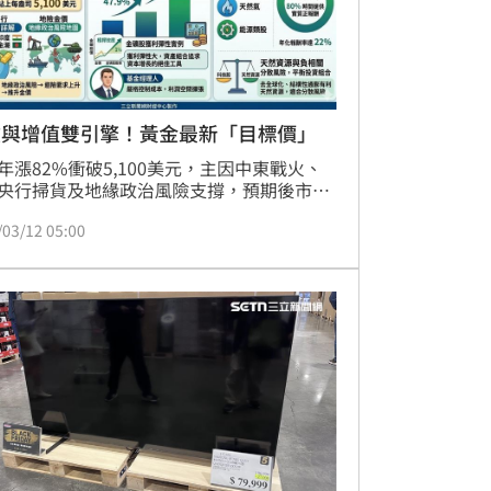
險與增值雙引擎！黃金最新「目標價」
年漲82%衝破5,100美元，主因中東戰火、
央行掃貨及地緣政治風險支撐，預期後市穩
漲。金礦股在高金價與嚴控成本下，利潤空
/03/12 05:00
增，預估2026年每盎司利潤將較2024年爆
長197%，投資吸引力甚至超越實體黃金。
，AI算力引爆電力超級循環，帶動銅、天然
天然資源需求，在高通膨與結構性通膨環境
天然資源基金展現22%年化報酬潛力，其與
股低關聯性，能有效分散風險，成為震盪市
資產保值增值的關鍵契機。