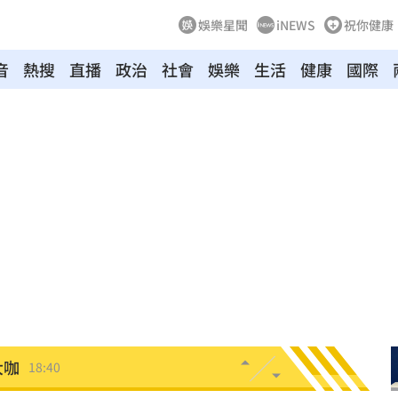
娛樂星聞
iNEWS
祝你健康
音
熱搜
直播
政治
社會
娛樂
生活
健康
國際
照
19:13
炸裂
19:02
00
勝
18:51
雙金
18:43
大咖
18:40