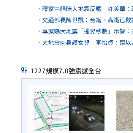
曝家中貓咪大地震反應 許美華：
交通部長陳世凱：台鐵、高鐵已啟
專家曝大地震「搖晃秒數」示警：未來
大地震肉身護女兒 李怡貞：還以
1227規模7.0強震撼全台