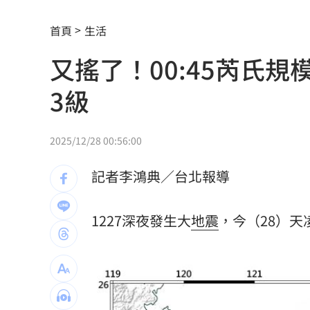
LaLaport施工意外 天花板崩、鷹架突
首頁
生活
怕哪天消失了蕭敬騰拒聽方大同神曲1年
又搖了！00:45芮氏規
新作破3千萬觀看 知名網紅揭血淚內幕
3級
北市府無預警稽查夏莉絲 負責人竟在
買疫苗被騙10.6億！慈濟多年未報案原
2025/12/28 00:56:00
雙十衝離島！機票「這天」開搶 攻略
記者李鴻典／台北報導
父提前退休母賣戒指！高希均證明這1件
1227深夜發生大
地震
，今（28）天凌
吳沛憶：面對中傷造謠 陳時中都不出
台玻夫人喪子首發聲 曝2因素揭離世真
統一獅邀日本女星松川星 到場當開球