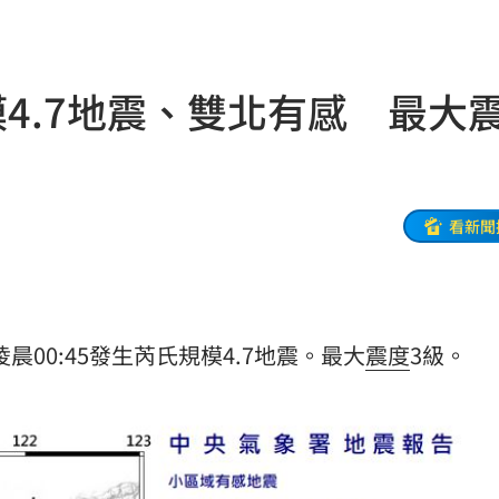
掉落
15:26
！
15:26
模4.7地震、雙北有感 最大
15:24
場等
15:23
因曝
15:23
看新聞
快看
15:22
事
15:21
晨00:45發生芮氏規模4.7地震。最大
震度
3級。
惡言
15:16
相
15:16
嘉賓
15:16