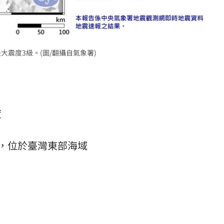
熱潮
10:00
15
最大震度3級。(圖/翻攝自氣象署)
度
里 ，位於臺灣東部海域