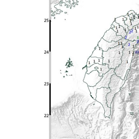
橘貓「阿咪」失蹤138日！飼主懸賞20萬
停車格內卡電線桿 駕駛抱怨：停不進
新／被動元件股的他！下午5點開重訊
15
兆基案檢調6路搜索！約談前董座2高層
台灣彩券開獎直播中
20:31
LIVE三立+24小時直播
15:27
三立iNEWS新聞台線上直播
18:00
台彩父親節推新刮刮樂千萬頭獎超「爸
商場戰國來臨 台中「頂奢大道」逐漸
「拍片人的多重宇宙」職涯論壇9/12登