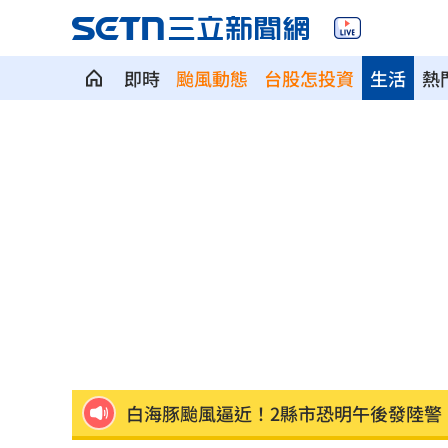
即時
颱風動態
台股怎投資
生活
熱
新／救生員硬要下水 遺體外木山海域
每天1杯手搖飲消暑？醫：1習慣害越喝
中美制裁戰川習會恐生變？北京還有大
台灣富婆也曾花重金 和當紅男神木桶
重電股／東元簽下這合約 利多曝光
15:
白海豚颱風逼近！2縣市恐明午後發陸警