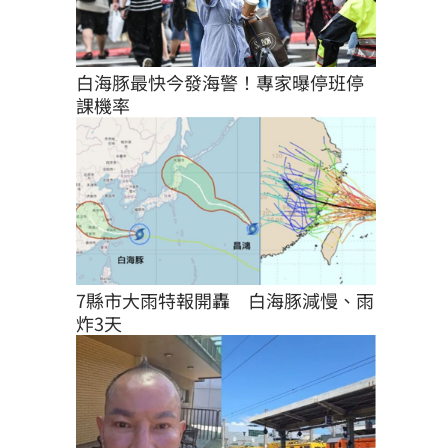
白海豚最快今發海警！專家曝停班停
課機率
7縣市大雨特報開轟　白海豚減慢、雨
炸3天