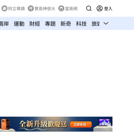
阿立導讀
寶島神很大
富房網
登入
兩岸
運動
財經
專題
新奇
科技
旅遊
汽車
寵物