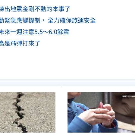
練出地震金剛不動的本事了
動緊急應變機制， 全力確保旅運安全
一週注意5.5～6.0餘震
為是飛彈打來了