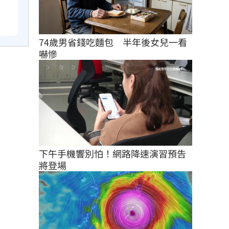
74歲男省錢吃麵包　半年後女兒一看
嚇慘
下午手機響別怕！網路降速演習預告
將登場