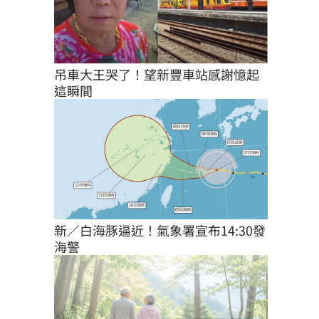
吊車大王哭了！望新豐車站感謝憶起
這瞬間
新／白海豚逼近！氣象署宣布14:30發
海警