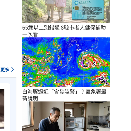
65歲以上別錯過 8縣市老人健保補助
一次看
更多
白海豚逼近「會發陸警」？氣象署最
新說明