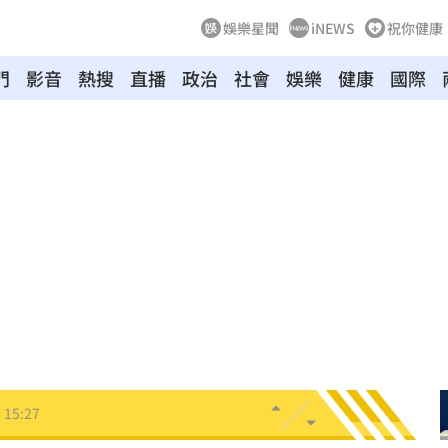
娛樂星聞
iNEWS
祝你健康
門
影音
熱搜
直播
政治
社會
娛樂
健康
國際
尋獲
15:30
越累
15:30
招
15:29
共浴
15:29
28
15:27