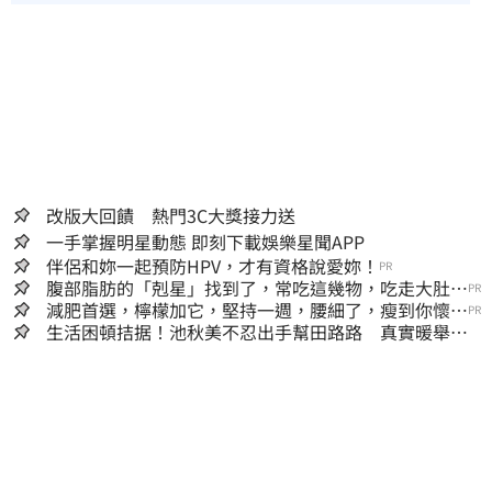
改版大回饋 熱門3C大獎接力送
一手掌握明星動態 即刻下載娛樂星聞APP
伴侶和妳一起預防HPV，才有資格說愛妳！
PR
腹部脂肪的「剋星」找到了，常吃這幾物，吃走大肚
PR
囊，瘦出小蠻腰
減肥首選，檸檬加它，堅持一週，腰細了，瘦到你懷疑
PR
人生
生活困頓拮据！池秋美不忍出手幫田路路 真實暖舉曝
光