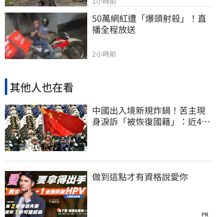
1小時前
50萬網紅遭「爆頭射殺」！直
播全程放送
2小時前
其他人也在看
中國出入境新規炸鍋！苦主現
身淚訴「被恢復國籍」：近4億
資產全停擺
做到這點才有資格說愛你
PR