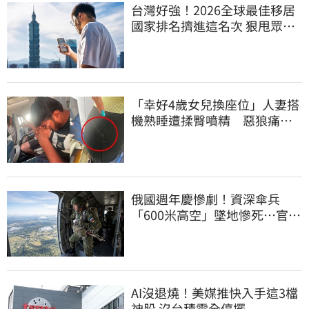
台灣好強！2026全球最佳移居
國家排名擠進這名次 狠甩眾多
歐美熱門國家
「幸好4歲女兒換座位」人妻搭
機熟睡遭揉臀噴精 惡狼痛哭
下跪磕頭求饒
俄國週年慶慘劇！資深傘兵
「600米高空」墜地慘死…官方
噤聲、畫面瘋傳
AI沒退燒！美媒推快入手這3檔
神股 沒台積電全停擺