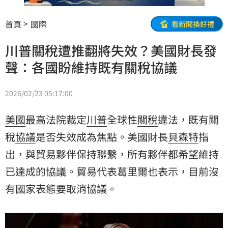
首頁
國際
看新聞換好禮
川普關稅遭推翻將失效？美國財長發
聲：各國盼維持既有關稅協議
2026/02/23 05:17:00
美國
最高法院裁定
川普
全球性
關稅
違法，既有關
稅
協議
是否失效成為焦點。美國財長
貝森特
指
出，與貿易夥伴保持聯繫，所有夥伴都希望維持
已達成的協議。貿易代表葛里爾也表示，目前沒
有國家表態要取消協議。