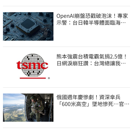
OpenAI崩盤恐戳破泡沫！專家
示警：台日韓半導體面臨海嘯
衝擊
熊本強震台積電霸氣捐2.5億！
日網淚崩狂讚：台灣總讓我們
感動
俄國週年慶慘劇！資深傘兵
「600米高空」墜地慘死…官方
噤聲、畫面瘋傳