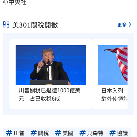
©中央社
美301關稅開徵
更多
川普關稅已退還1000億美
日本入列！爆
元　占已收稅6成
駐外使領館」
川普
關稅
美國
貝森特
協議