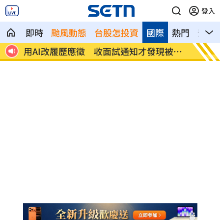
登入
即時
颱風動態
台股怎投資
國際
熱門
影音
告別
用AI改履歷應徵 收面試通知才發現被誇
台股明
大