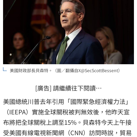
美國財政部長貝森特。（圖／翻攝自X@SecScottBessent）
[廣告] 請繼續往下閱讀…
美國總統川普去年引用「國際緊急經濟權力法」
（IEEPA）實施全球關稅被判無效後，他昨天宣
布將把全球關稅上調至15%。貝森特今天上午接
受美國有線電視新聞網（CNN）訪問時說，貿易