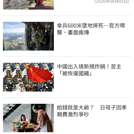
(2026年08月05日)
傘兵600米墜地摔死…官方噤
聲、畫面瘋傳
中國出入境新規炸鍋！苦主
「被恢復國籍」
給錢就是大爺？　日母子因孝
親費激烈爭吵