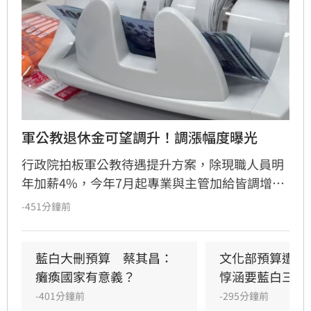
軍公教退休金可望調升！調漲幅度曝光
行政院拍板軍公教待遇提升方案，除現職人員明
年加薪4%，今年7月起專業與主管加給皆調增
2000元，總調幅最高上看11.56%。此外，因應
-451分鐘前
消費者物價指數累計成長率超過5%，退休軍公
教月退金明年預計調增近6%，相關預算已編列
於明年度中央總預算中。行政院發言人李慧芝僅
藍白大刪預算　蔡其昌：
文化部預算遭砍
強調，政府持續強化待遇。
癱瘓國家有意義？
惇涵要藍白三思
-401分鐘前
-295分鐘前