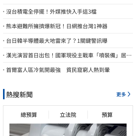
沒台積電全停擺！外媒推快入手這3檔
熊本避難所擁擠爆新冠！日網推台灣1神器
台日韓半導體最大地雷來了？1關鍵警訊曝
漢光演習首日出包！國軍現役主戰車「噴裝備」居民
撿到零件…軍方說話了
首爾富人區冷氣開最強 貧民窟窮人熱到暈
熱搜新聞
更多
總預算
立法院
預算