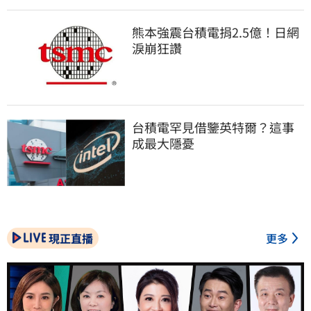
熊本強震台積電捐2.5億！日網
淚崩狂讚
台積電罕見借鑒英特爾？這事
成最大隱憂
現正直播
更多