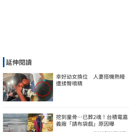
延伸閱讀
幸好幼女換位　人妻搭機熟睡
遭揉臀噴精
挖到童骨…已葬2魂！台積電嘉
義廠「請布袋戲」原因曝