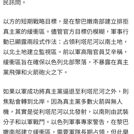
民訊問。
以方的短期戰略目標，是在黎巴嫩南部建立排拒
真主黨的緩衝區。儘管官方目標仍模糊，軍事行
動已顯露兩段式作法：占領利塔尼河以南土地，
以北土地建立監視區。前以軍高階官員艾辛稱，
緩衝區旨在確保以色列北部聚落，不暴露在真主
黨飛彈和火箭砲火之下。
如果以軍成功將真主黨逼退至利塔尼河之外，則
焦點會轉到北岸。因為真主黨多數火箭與無人
機，其實是從利塔尼河以北發射，以南則由武裝
分子和以軍戰鬥。以色列軍事專家警告，在黎巴
嫩南部建立緩衝區，需要軍隊長期占領，但此舉