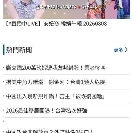
【#直播中LIVE】安妞👋 韓娛午報 20260808
熱門新聞
更多
斷交國200萬磅蝦遭我友邦封殺！業者慘叫
揭美中角力暗潮 謝金河：台灣1類人危險
中國出入境新規炸鍋！苦主「被恢復國籍」
2026最佳移居國曝！台灣名次好強
中國攻台非解放軍？外媒點名2破口！