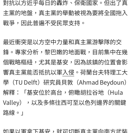
對抗以方近乎每日的轟炸、保衛國家。但出了真
主黨的地盤，真主黨的舉動被視為要將全國拖入
戰爭，因此普遍不受民眾支持。
最近衝突是以方空中力量和真主黨游擊隊的交
鋒。專家分析，黎巴嫩的地面戰，目前集中在幾
個戰略樞紐，尤其是基安，因為該鎮的位置會影
響真主黨能否抵抗以軍
入侵
。荷蘭台夫特理工大
學（TU Delft）研究員貝敦（Ahmad Beydoun）
解釋：「基安位於高台，俯瞰胡拉谷地（Hula
Valley），以及多條往西可至以色列邊界的關鍵
路線。」
如果以軍拿下基安，就可切斷真主黨向南方武裝