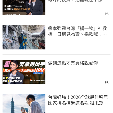
晚！
PR
熊本強震台灣「捐一物」神救
援 日網見物資、捐款喊：給
台灣統治算了
做到這點才有資格說愛你
PR
台灣好強！2026全球最佳移居
國家排名擠進這名次 狠甩眾多
歐美熱門國家