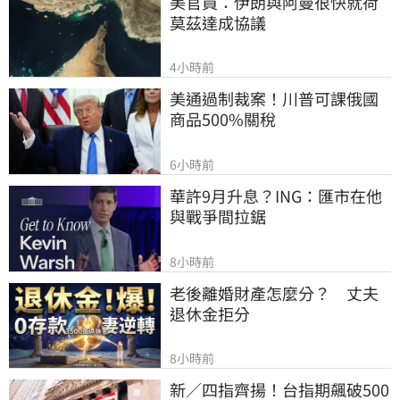
美官員：伊朗與阿曼很快就荷
莫茲達成協議
4小時前
美通過制裁案！川普可課俄國
商品500%關稅
6小時前
華許9月升息？ING：匯市在他
與戰爭間拉鋸
8小時前
老後離婚財產怎麼分？　丈夫
退休金拒分
8小時前
新／四指齊揚！台指期飆破500