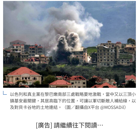
以色列和真主黨在黎巴嫩南部三處戰略要地激戰，當中又以三頂小
鎮基安最關鍵，其居高臨下的位置，可讓以軍切斷敵人補給線，以
及對貝卡谷地的土地連結。（圖／翻攝自X平台 @MOSSADil）
[廣告] 請繼續往下閱讀…