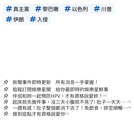
真主黨
黎巴嫩
以色列
川普
伊朗
入侵
新聞事件即時更新 所有消息一手掌握！
追蹤訂閱娛樂星聞 給你最即時的娛樂星鮮事
伴侶和妳一起預防HPV，才有資格說愛妳！
PR
起床就先做件事，沒三天小腹就不見了! 肚子一天天變
PR
小！
一週有感！肚子整個都消下去了！免節食，排空順暢就
PR
夠
做到這點才有資格說愛你
PR