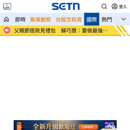
登入
即時
颱風動態
台股怎投資
國際
熱門
影音
強後
楊千霈一人扛2女兒出國！突崩潰大哭
王凱生