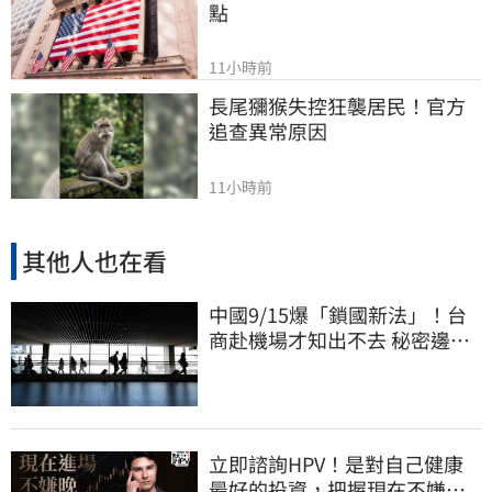
點
11小時前
長尾獼猴失控狂襲居民！官方
追查異常原因
11小時前
其他人也在看
中國9/15爆「鎖國新法」！台
商赴機場才知出不去 秘密邊控
合法化
立即諮詢HPV！是對自己健康
最好的投資，把握現在不嫌