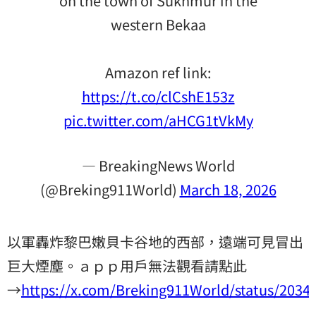
on the town of Sukhmur in the
western Bekaa
Amazon ref link:
https://t.co/clCshE153z
pic.twitter.com/aHCG1tVkMy
— BreakingNews World
(@Breking911World)
March 18, 2026
以軍轟炸黎巴嫩貝卡谷地的西部，遠端可見冒出
巨大煙塵。ａｐｐ用戶無法觀看請點此
→
https://x.com/Breking911World/status/203