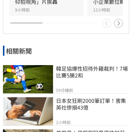
仰拍視角」片挨轟
小企業數位轉型
9小時前
12小時前
相關新聞
韓足協爆性招待外籍裁判！7場
比賽5勝2和
59分鐘前
日本女狂刷2000筆訂單！害集
英社慘損43億
2小時前