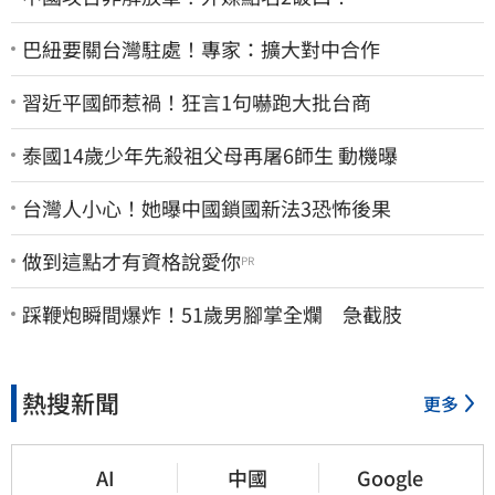
巴紐要關台灣駐處！專家：擴大對中合作
習近平國師惹禍！狂言1句嚇跑大批台商
泰國14歲少年先殺祖父母再屠6師生 動機曝
台灣人小心！她曝中國鎖國新法3恐怖後果
做到這點才有資格說愛你
PR
踩鞭炮瞬間爆炸！51歲男腳掌全爛 急截肢
熱搜新聞
更多
AI
中國
Google