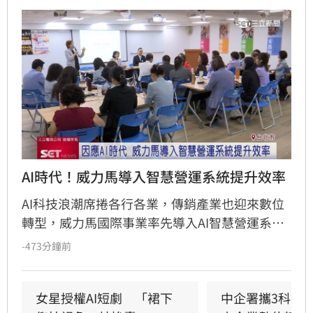
AI時代！威力馬導入智慧營運系統提升效率
AI科技浪潮席捲各行各業，傳銷產業也迎來數位
轉型，威力馬國際事業率先導入AI智慧營運系
統，大幅優化重複性行政工作，讓從業人員能將
-473分鐘前
寶貴時間投入於深度交流與團隊經營。
女星授權AI短劇　「裙下
中企署攜3科技