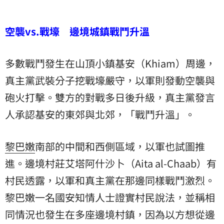
空襲vs.戰壕 邊境城鎮戰鬥升溫
多數戰鬥發生在山頂小鎮基安（Khiam）周邊，
真主黨
武裝分子挖戰壕嚴守，以軍則發動空襲與
砲火打擊。雙方的對戰多日後升級，真主黨發言
人承認基安的東郊與北郊，「戰鬥升溫」。
黎巴嫩
南部的中間和西側區域，以軍也試圖推
進。邊境村莊艾塔阿什沙卜（Aita al-Chaab）有
村民透露，以軍和真主黨在那邊同樣戰鬥激烈。
黎巴嫩一名國安知情人士證實村民說法，並稱相
同情況也發生在多座邊境村鎮，因為以方想從邊