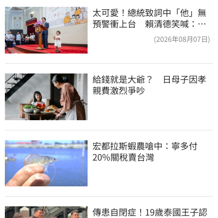
太可愛！總統致詞中「他」無
預警衝上台 賴清德笑喊：卸
任再交棒給你
(2026年08月07日)
給錢就是大爺？　日母子因孝
親費激烈爭吵
宏都拉斯蝦農嗆中：寧多付
20%關稅賣台灣
傳患自閉症！19歲泰國王子認