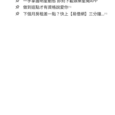
一手掌握明星動態 即刻下載娛樂星聞APP
做到這點才有資格說愛你
PR
下個月房租差一點？快上【易借網】三分鐘...
PR