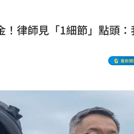
酸了
21:55
內幕
21:51
金！律師見「1細節」點頭：
發
21:49
住
21:46
文版
21:32
看新聞
鍵
21:28
中國
21:25
悔了
21:19
21:18
真相
21:11