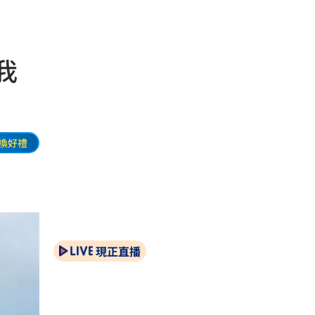
我
換好禮
現正直播