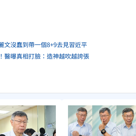
麗文沒蠢到帶一個8+9去見習近平
！醫曝真相打臉：造神越吹越誇張