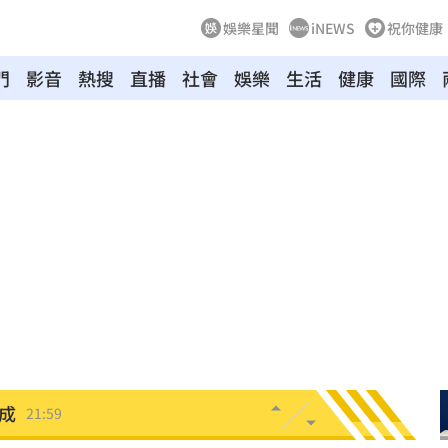
娛樂星聞
iNEWS
祝你健康
門
影音
熱搜
直播
社會
娛樂
生活
健康
國際
畫
22:06
手
22:06
防詐
22:06
日
22:00
:00
成
21:59