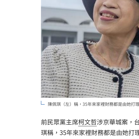
遭蔡阿嘎開撕消失！蘿拉轉行161字首發
狂飆後考驗來了！下週1指標恐掀美股暴
蔣萬安再提疫苗封存30年！周軒引判決
2026全球移居排名 台灣「第5」贏日韓
台灣彩券開獎直播中
20:31
LIVE三立+24小時直播
15:27
三立iNEWS新聞台線上直播
18:00
陳佩琪（左）稱，35年來家裡財務都是由她打
台彩父親節推新刮刮樂千萬頭獎超「爸
商場戰國來臨 台中「頂奢大道」逐漸
前民眾黨主席
柯文哲
涉京華城案，台
琪
稱，35年來家裡財務都是由她打
「拍片人的多重宇宙」職涯論壇9/12登