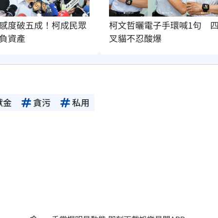
柯文哲曬電子手環喊1句　
感度破五成！柯成民眾
叉貓不忍酸爆
負資產
獻金
貪污
私用