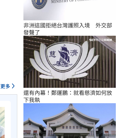
非洲這國拒絕台灣護照入境　外交部
發聲了
更多
還有內幕！鄭運鵬：就看慈濟如何放
下我執