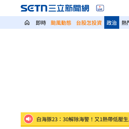
即時
颱風動態
台股怎投資
政治
熱
美以不同調！尼坦雅胡拒絕15點加薩計
狠母溺斃6歲兒詐領保險金 長子險遭毒
諷刺！詐慈濟10億神鬼女律師 還曾教
貪吃出大事！浣熊頭卡美乃滋罐流浪數
處置股新制明上路 台股開盤前2風險
22
白海豚23：30解除海警！又1熱帶低壓生