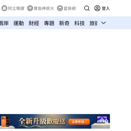
阿立導讀
寶島神很大
富房網
登入
兩岸
運動
財經
專題
新奇
科技
旅遊
汽車
寵物