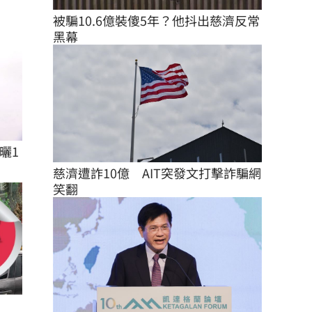
被騙10.6億裝傻5年？他抖出慈濟反常
黑幕
曬1
慈濟遭詐10億　AIT突發文打擊詐騙網
笑翻