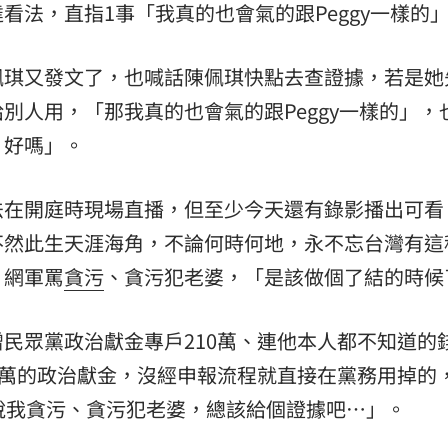
看法，直指1事「我真的也會氣的跟Peggy一樣的
熱潮
10:00
佩琪又發文了，也喊話陳佩琪快點去查證據，若是她
15
別人用，「那我真的也會氣的跟Peggy一樣的」，
，好嗎」。
法在開庭時現場直播，但至少今天還有錄影播出可看
不然此生天涯海角，不論何時何地，永不忘台灣有這
、網軍罵
貪污
、貪污犯老婆，「是該做個了結的時候
民眾黨政治獻金專戶210萬、連他本人都不知道的
0萬的政治獻金，沒經申報流程就直接在黨務用掉的
說我貪污、貪污犯老婆，總該給個證據吧…」。