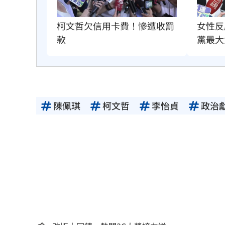
柯文哲欠信用卡費！慘遭收罰
女性反
款
黨最大
陳佩琪
柯文哲
李怡貞
政治