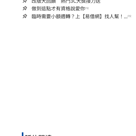
改版大回饋 熱門3C大獎接力送
做到這點才有資格說愛你
PR
臨時需要小額週轉？上【易借網】找人幫！...
PR