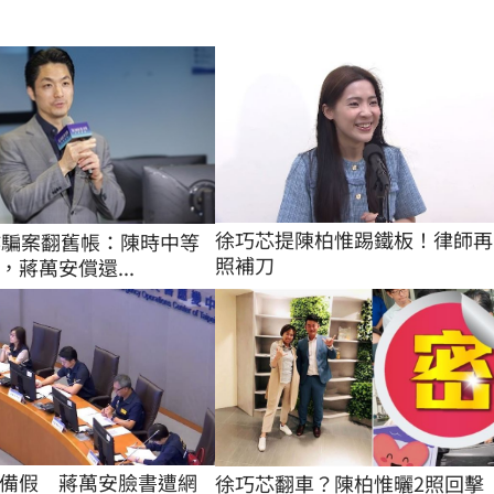
徐巧芯提陳柏惟踢鐵板！律師再
詐騙案翻舊帳：陳時中等
照補刀
，蔣萬安償還...
備假　蔣萬安臉書遭網
徐巧芯翻車？陳柏惟曬2照回擊