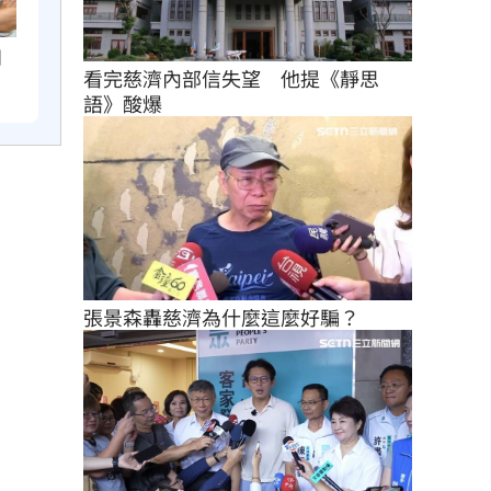
四
看完慈濟內部信失望　他提《靜思
語》酸爆
張景森轟慈濟為什麼這麼好騙？