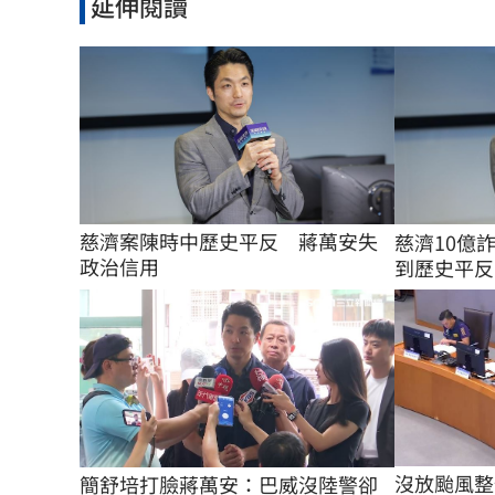
延伸閱讀
慈濟案陳時中歷史平反　蔣萬安失
慈濟10億
政治信用
到歷史平反
沒放颱風整
簡舒培打臉蔣萬安：巴威沒陸警卻