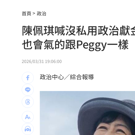
《大賣空》本尊喊美股會崩盤！專家狠
首頁
政治
婆家父親節超窮酸聚餐！她怒揭檯面下
陳佩琪喊沒私用政治獻
館長稱高端是生理食鹽水 王浩宇擬告
也會氣的跟Peggy一樣
Red Velvet粉色系美炸！女神魅力藏不
NCT WISH空降舞台帥翻！獻唱新歌韓
2026/03/31 19:06:00
兒下體雄偉老爸基因強？ 泌尿科醫曝關
政治中心／綜合報導
長崎原爆典禮台灣待遇惹議 遭疑顧忌
6旬嬤省吃儉用擁千萬養老金 因1事後
RIIZE 3神曲連發！成燦一句話逼哭粉絲
洞洞鞋竟是假透氣！藥師揭黴菌培養皿