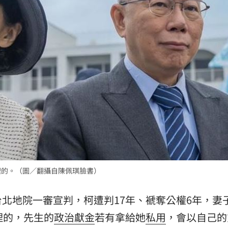
文
21:01
動
20:58
開酸
20:57
20:57
理的。（圖／翻攝自陳佩琪臉書）
」氣
12:00
成形
北地院一審宣判，柯遭判17年、褫奪公權6年，妻
12:00
理的，先生的
政治獻金
若有拿給她
私用
，會以自己的
場！
10:30