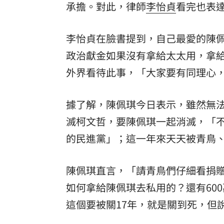
承擔。對此，律師
李怡貞
看完也表達
8國球員齊聚高雄 Formosa 7s掀足球
李怡貞在臉書提到，自己最愛的陳
理想混蛋號召粉絲跨海追星吃美食！
18:
政治獻金如果沒有拿給太太用，拿給
外界看待此事，「大家要有同理心
據了解，陳佩琪今日表示，雖然無
滅柯文哲，要陳佩琪一起消滅，「
的民進黨」；這一年來天天被青鳥
陳佩琪直言，「請青鳥們仔細看捐贈
如何拿給陳佩琪去私用的？還有60
這個要被關17年，就是關到死，但