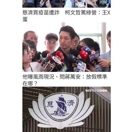
慈濟買疫苗遭詐　柯文哲罵綠營：王X
蛋
他曝風雨現況、問蔣萬安：放假標準
在哪？