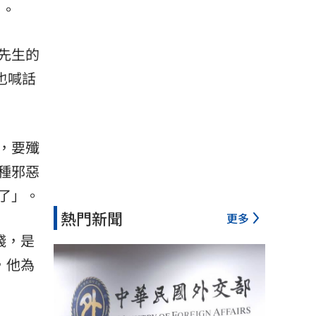
」。
先生的
也喊話
，要殲
種邪惡
了」。
熱門新聞
更多
錢，是
，他為