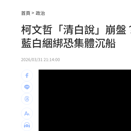
癌末男缺錢鋌而走險 3D玩具熊夾藏K
首頁
政治
環法自行車賽爆作弊！女靠胸部裝備降
柯文哲「清白說」崩盤
學霸牙醫槓離職員工 為3萬筆電互告慘
藍白綑綁恐集體沉船
俄羅斯蝗害肆虐如末日 網驚：聖經十
慈濟採購BNT遭詐10億 他：不聽衛福
2026/03/31 21:14:00
蔡英文做2件事 黃暐瀚：台東變五五波
蔣萬安危險了！《壹蘋》台北市...
23:00
「地獄酷暑」襲南韓 礦泉水曝曬恐致
父親節真的快樂嗎？房貸10年暴增逾400
律師勾宗教大師「家族」詐慈濟 僅她