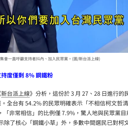
集會一直呼籲支持者抖內、加入民眾黨。(圖/新台派上線)
度僅剩 8% 鋼鐵粉
《
新台派上線
》分析，這份於 3 月 27、28 日進行
全台有 54.2% 的民眾明確表示「不相信柯文哲
中，「非常相信」的比例僅 7.9%，驚人地與民眾黨目
這顯示除了核心「鋼鐵小草」外，多數中間選民已對柯