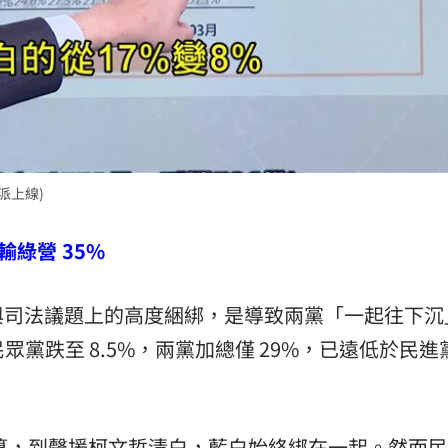
台派上線)
輸綠營 35%
與司法議題上的高度綑綁，是導致兩黨「一起往下沉
民眾黨跌至 8.5%，兩黨加總僅 29%，已遠低於民進
算，到聲援柯文哲清白，藍白始終綁在一起。然而民