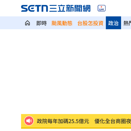
即時
颱風動態
台股怎投資
政治
熱
斷交國200萬磅蝦遭我友邦封殺！業者慘
新北待售餘屋萬8戶 永和竟只賣贏八里
為5億商機翻臉 肥大叔插刀：要死一起
杜金龍點名：「這檔權值股」千萬別長
額頭冒出痘痘 女手癢猛摳竟成「病毒
政院每年加碼25.5億元 優化全台商圈