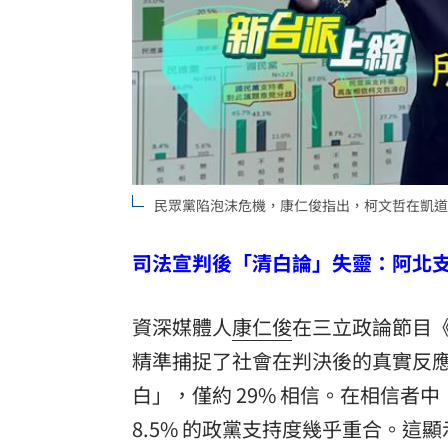
民眾黨陷泡沫危機，康仁俊指出，柯文哲在凱道
司法宣判後「清白論」失靈：阿北支持
資深媒體人
康仁俊
在三立政論節目
精準捕捉了社會在判決後的真實反應。
白」，僅約 29% 相信。在相信者
8.5% 的政黨支持度幾乎重合。