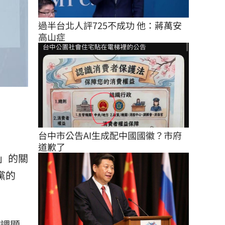
過半台北人評725不成功 他：蔣萬安
高山症
台中市公告AI生成配中國國徽？市府
道歉了
」的關
黨的
調顯