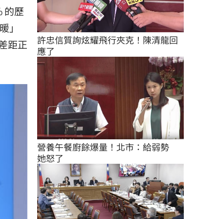
 的歷
送暖」
許忠信質詢炫耀飛行夾克！陳清龍回
差距正
應了
營養午餐廚餘爆量！北市：給弱勢　
她怒了