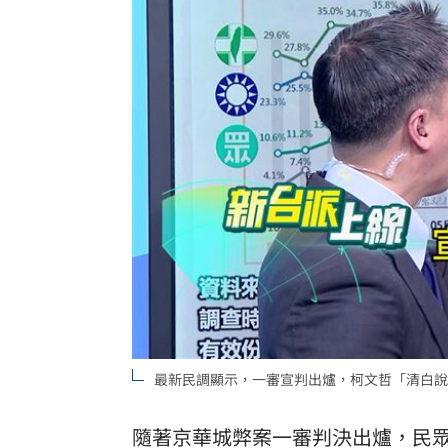
最新民調顯示，一審宣判出爐，柯文哲「清白說」
隨著京華城弊案一審判決出爐，民