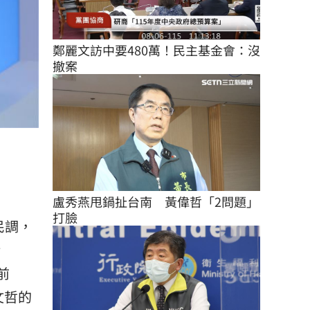
鄭麗文訪中要480萬！民主基金會：沒
撤案
盧秀燕甩鍋扯台南　黃偉哲「2問題」
打臉
的民調，
清
前
文哲的