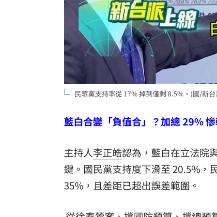
民眾黨支持率從 17% 掉到僅剩 8.5%。(圖/新
藍白合變「負值合」？加總 29% 慘
主持人
李正皓
認為，藍白在立法院
鍵。國民黨支持度下滑至 20.5%，
35%，且差距已超出誤差範圍。
從徐春鶯案、擋國防預算、擋總預