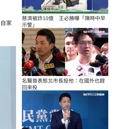
慈濟被詐10億　王必勝曝「陳時中早
黨自家
示警」
名醫首表態北市長投他：在國外也趕
回來投