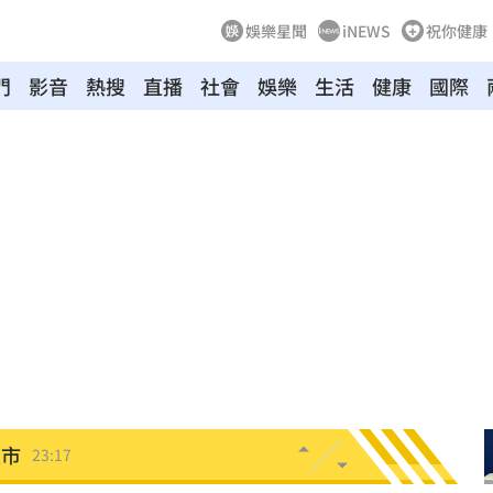
娛樂星聞
iNEWS
祝你健康
門
影音
熱搜
直播
社會
娛樂
生活
健康
國際
叫
23:54
！
23:47
死
23:32
抱
23:25
疣」
23:18
夜市
23:17