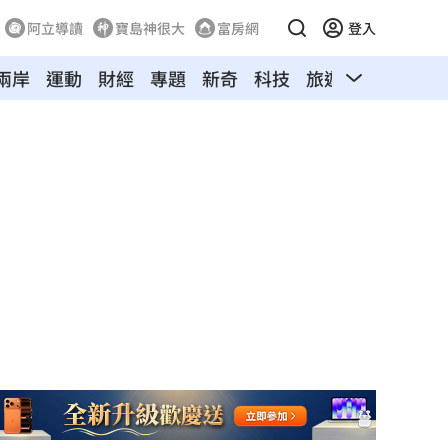
阿立導讀
寶島神很大
富房網
登入
兩岸
運動
財經
專題
新奇
科技
旅遊
汽車
寵物