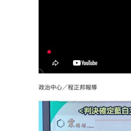
富豪遭大義滅親！偷生子竟盜鄰居身份
慈濟遭詐10億買疫苗！他點出更麻煩的
日神級甜點快閃台北！連5天「買一送一
圖書館借書作者賺什麼？菜販作家：有
台灣彩券開獎直播中
20:31
LIVE三立+24小時直播
15:27
三立iNEWS新聞台線上直播
政治中心／程正邦報導
18:00
理想混蛋號召粉絲跨海追星吃美食！
18: