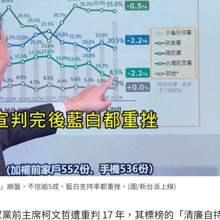
崩盤，不信逾5成、藍白支持率都重挫。(圖/新台派上線)
眾黨前主席
柯文哲
遭重判 17 年，其標榜的「清廉自