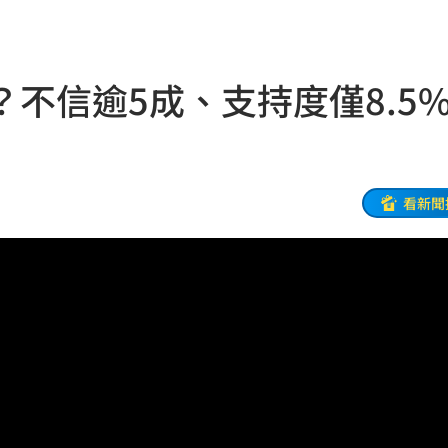
他命
23:16
風阻
23:14
？不信逾5成、支持度僅8.
勝
23:10
災
23:06
部勸
23:05
看新聞
23:03
癌
23:00
萬
22:59
交保
22:58