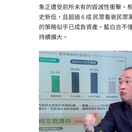
象正遭受前所未有的毀滅性衝擊。根據
史新低，且超過 6 成 民眾看衰
的策略似乎已成負資產，藍白合不
持續擴大。