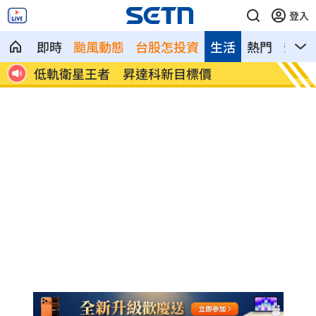
登入
即時
颱風動態
台股怎投資
生活
熱門
影音
戰撤
低軌衛星王者 昇達科新目標價
泰校園