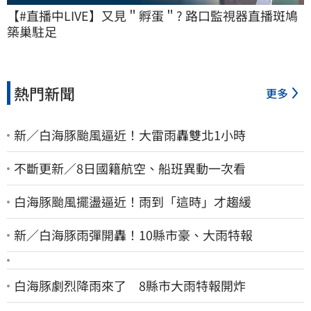
【#直播中LIVE】又見＂孵蛋＂? 路口監視器直播斑鳩
築巢駐足
熱門新聞
更多
新／白海豚颱風逼近！大雷雨轟雙北1小時
不斷更新／8日國籍航空、船班異動一次看
白海豚颱風擺盪逼近！雨到「這時」才趨緩
新／白海豚雨彈開轟！10縣市豪、大雨特報
白海豚劇烈降雨來了 8縣市大雨特報開炸