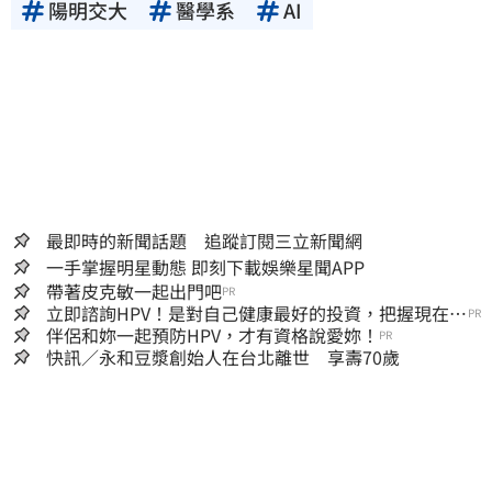
陽明交大
醫學系
AI
最即時的新聞話題 追蹤訂閱三立新聞網
一手掌握明星動態 即刻下載娛樂星聞APP
帶著皮克敏一起出門吧
PR
立即諮詢HPV！是對自己健康最好的投資，把握現在不
PR
嫌晚！
伴侶和妳一起預防HPV，才有資格說愛妳！
PR
快訊／永和豆漿創始人在台北離世 享壽70歲