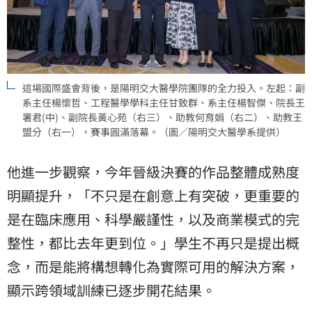
這場國際盛會背後，是陽明交大醫學院團隊的全力投入。左起：副
系主任楊懷哲、工程醫學學科主任甘致群、系主任楊智傑、院長王
署君(中)、副院長黃心苑（右三）、助教何育娟（右二）、助教王
盟分（右一），賽事圓滿落幕。（圖／陽明交大醫學系提供）
他進一步觀察，今年晉級決賽的作品整體成熟度
明顯提升，「不只是在創意上有突破，更重要的
是在臨床應用、科學嚴謹性，以及商業模式的完
整性，都比去年更到位。」學生不再只是提出概
念，而是能將構想轉化為實際可用的解決方案，
顯示跨領域訓練已逐步開花結果。