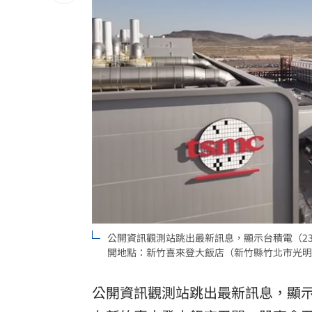
獅子座新月伴日蝕！12星座一週運勢出
桃猿二軍單場僅3投 副領隊曝下週可緩
颱風硬闖海邊！巨浪來1家4剩3 男童被
大盤收紅、正二反跌？ 拆解槓反ETF秒
台灣彩券開獎直播中
20:31
LIVE三立+24小時直播
15:27
三立iNEWS新聞台線上直播
18:00
公開資訊觀測站跳出最新訊息，顯示台積電（233
商場戰國來臨 台中「頂奢大道」逐漸
開地點：新竹喜來登大飯店（新竹縣竹北市光明六
台彩父親節推新刮刮樂千萬頭獎超「爸
公開資訊觀測站跳出最新訊息，顯示台
「拍片人的多重宇宙」職涯論壇9/12登