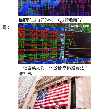
每股配12.8元的它　Ｑ2營收曝光
事項：
一張百萬太貴！他公開高價股買法：
賺30萬