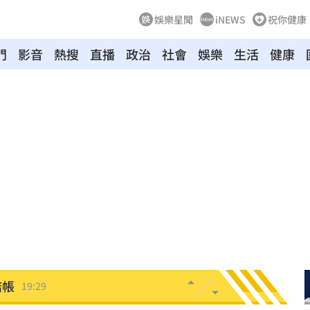
娛樂星聞
iNEWS
祝你健康
門
影音
熱搜
直播
政治
社會
娛樂
生活
健康
節
19:42
19:38
便啦
19:32
連勝
19:32
結帳
19:29
休
19:20