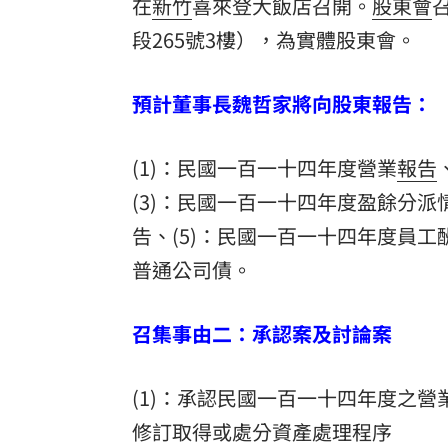
在
新竹
喜來登大飯店召開。
股東會
8國球員齊聚高雄 Formosa 7s掀足球
段265號3樓），為實體股東會。
理想混蛋號召粉絲跨海追星吃美食！
18:
預計董事長魏哲家將向股東報告：
(1)：民國一百一十四年度營業
報告
(3)：民國一百一十四年度盈餘分派
告、(5)：民國一百一十四年度員工
普通公司債。
召集事由二：承認案及討論案
(1)：承認民國一百一十四年度之營
修訂取得或處分資產處理程序