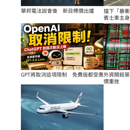
華邦電法說會後　新目標價出爐
擋下「暴衝
賓士車主身
外資開殺第
GPT將取消這項限制　免費版都受惠
價重挫