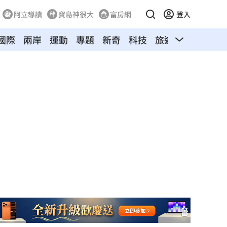
阿立導讀
寶島神很大
富房網
登入
國際
兩岸
運動
專題
新奇
科技
旅遊
汽車
寵物