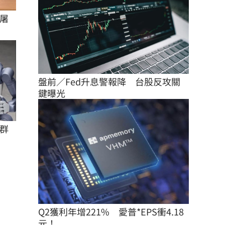
屠
盤前／Fed升息警報降　台股反攻關
鍵曝光
群
Q2獲利年增221%　愛普*EPS衝4.18
元！