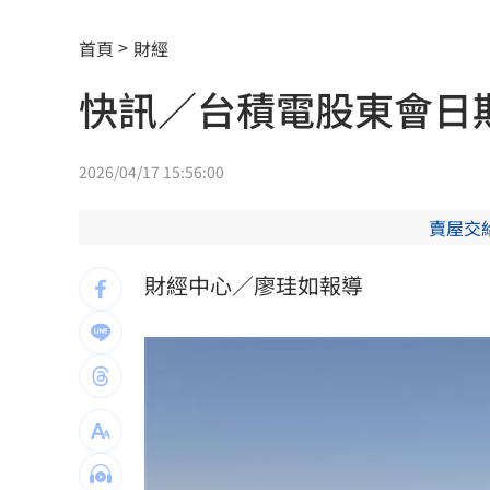
外野僅是短暫快樂 餅總曝張皓崴終極
首頁
財經
想靠正二翻本？ 達人教戰槓反ETF心法
快訊／台積電股東會日
男同事追求不成跟騷偷拍 女師控校方
一軍不是來跑龍套 餅總對新人不手下
2026/04/17 15:56:00
靠2根鐵軌橫掃AI鏈 川湖財報衝上萬金
賣屋交
演習硬上路還無照！鳳山女慘收10萬單
財經中心／廖珪如報導
孫易磊登板2局2K無失分！ 飆156公里
直擊／NEWBEAT高雄首秀 震胸舞全場
傅家接班人幕僚酒駕遭移送！公所火速
颱風紫暴雨今晚開炸 估「這時」解除