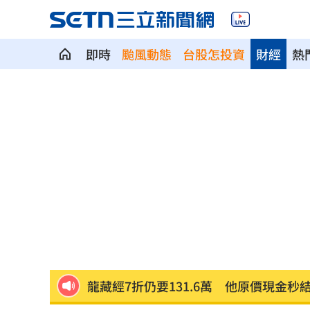
即時
颱風動態
台股怎投資
財經
熱
公推孫散步遭撞亡 女慟:沒有爸爸的父親
台南大貨車、自小客事故 1名駕駛死亡
崔立于高雄開唱 台下讓他氣噗噗：隨
兄弟打線突破後勁 黃韋盛3打點率隊2
龍藏經7折仍要131.6萬 他原價現金秒
99歲婆婆「月花35萬」！66歲媳無法退