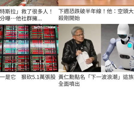
下週恐跌破半年線！他：空頭大
特斯拉」救了很多人！
殺剛開始
分曝…他社群擁...
一是它　狠砍5.1萬張股
黃仁勳點名「下一波浪潮」這族
全面噴出