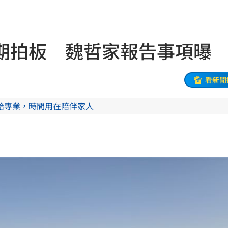
目標
19:18
19:12
期拍板 魏哲家報告事項曝
霸凌
19:08
留情
19:03
看新聞
股
19:03
給專業，時間用在陪伴家人
19:03
火球
18:57
嗨翻
18:53
准辭
18:52
海警
18:52