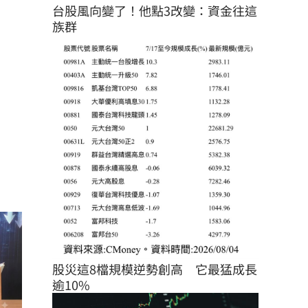
台股風向變了！他點3改變：資金往這
族群
股災這8檔規模逆勢創高　它最猛成長
逾10%