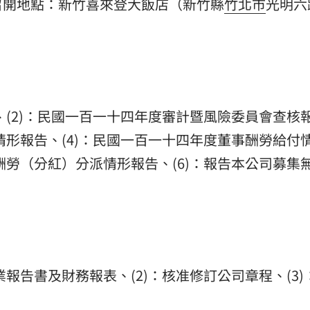
召開地點：新竹喜來登大飯店（新竹縣
竹北市
光明六
熱潮
10:00
15
、(2)：民國一百一十四年度審計暨風險委員會查核
情形報告、(4)：民國一百一十四年度董事酬勞給付
酬勞（分紅）分派情形報告、(6)：報告本公司募集
業報告書及財務報表、(2)：核准修訂公司章程、(3)