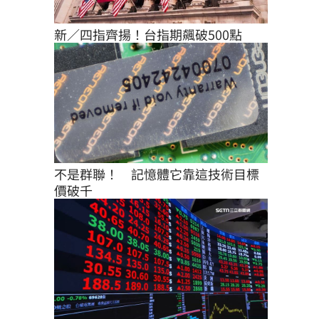
新／四指齊揚！台指期飆破500點
不是群聯！　記憶體它靠這技術目標
價破千