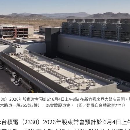
爐
18:45
解
18:45
捲走
18:39
懂
18:39
0）2026年股東常會預計於 6月4日上午9點 在新竹喜來登大飯店召開
成形
12:00
路東一段265號3樓），為實體股東會。（圖／翻攝自台積電官方YT）
」氣
12:00
積電（2330）2026年
股東
常會預計於 6月4日上
場！
10:30