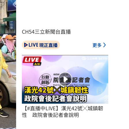
CH54三立新聞台直播
現正直播
更多
【#直播中LIVE】漢光42號╳城鎮韌
性　政院會後記者會說明