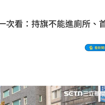
雨婷
12:08
！
12:07
忌一次看：持旗不能進廁所、
案
12:02
昏迷
12:01
解答
12:00
看新聞
小時
11:58
面曝
11:56
池
11:55
曝
11:55
應曝
11:53