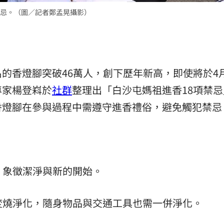
忌。（圖／記者鄭孟晃攝影）
:00
11:00
的香燈腳突破46萬人，創下歷年新高，即使將於4月
專家楊登嵙於
社群
整理出「白沙屯媽祖進香18項禁忌
香燈腳在參與過程中需遵守進香禮俗，避免觸犯禁忌
物，象徵潔淨與新的開始。
末焚燒淨化，隨身物品與交通工具也需一併淨化。