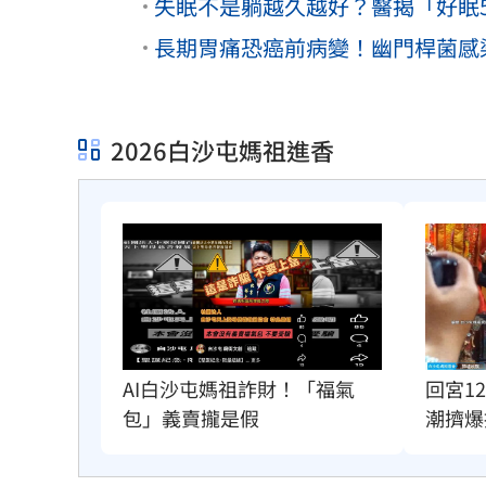
失眠不是躺越久越好？醫揭「好眠
長期胃痛恐癌前病變！幽門桿菌感染
2026白沙屯媽祖進香
AI白沙屯媽祖詐財！「福氣
回宮1
包」義賣攏是假
潮擠爆