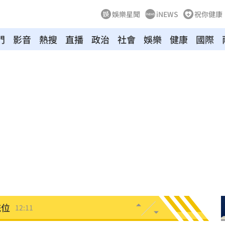
娛樂星聞
iNEWS
祝你健康
門
影音
熱搜
直播
政治
社會
娛樂
健康
國際
了
12:20
12:19
14
1%
12:12
強度
12:12
統位
12:11