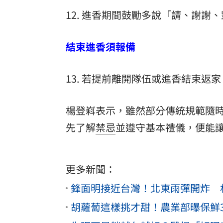
12. 進香期間鼓勵多說「請、謝謝
結束進香須報備
13. 若提前離開隊伍或進香結束
楊登嵙表示，雖然部分傳統規範隨
先了解
禁忌
並遵守基本禮儀，便能
更多新聞：
鋒面明接近台灣！北東雨彈開炸 
胡蘿蔔這樣挑才甜！農業部曝保鮮