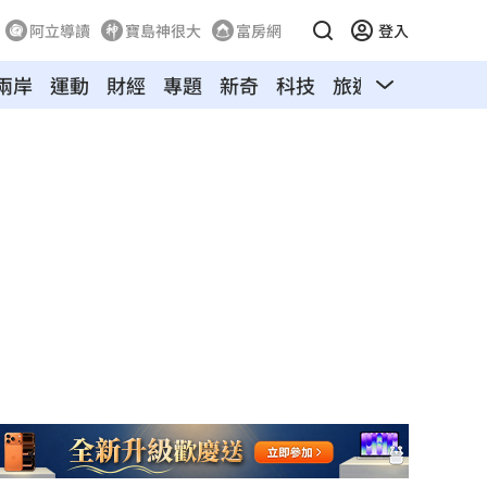
阿立導讀
寶島神很大
富房網
登入
兩岸
運動
財經
專題
新奇
科技
旅遊
汽車
寵物