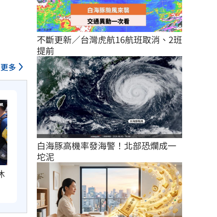
不斷更新／台灣虎航16航班取消、2班
提前
更多
白海豚高機率發海警！北部恐爛成一
坨泥
休