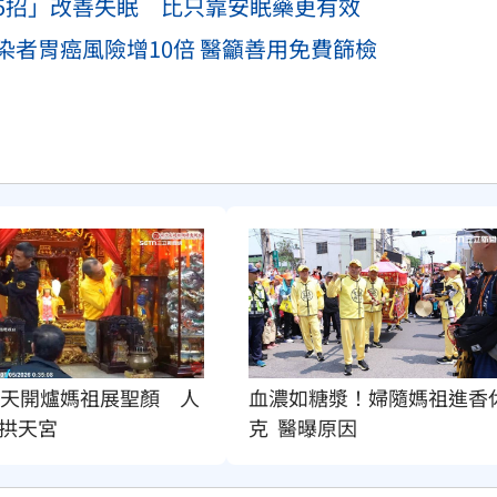
5招」改善失眠 比只靠安眠藥更有效
者胃癌風險增10倍 醫籲善用免費篩檢
2天開爐媽祖展聖顏　人
血濃如糖漿！婦隨媽祖進香
拱天宮
克  醫曝原因