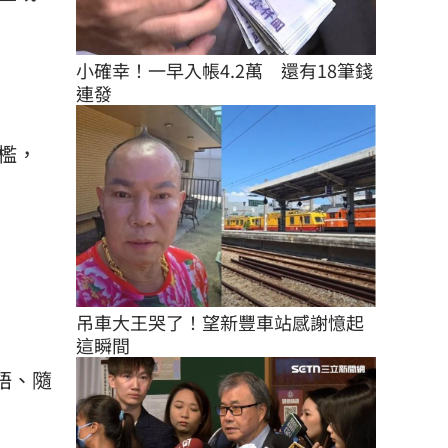
小確幸！一早入帳4.2萬　還有18筆錢
連發
檻，
吊車大王哭了！望新豐車站感謝憶起
這瞬間
語、隨