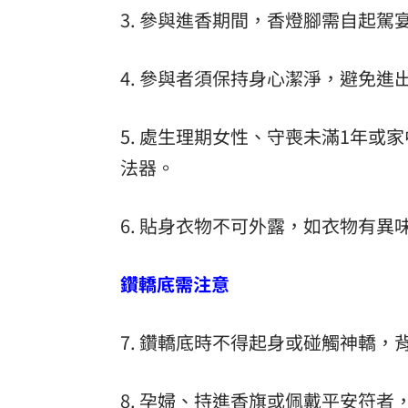
3. 參與進香期間，香燈腳需自起
4. 參與者須保持身心潔淨，避免
5. 處生理期女性、守喪未滿1年或
法器。
6. 貼身衣物不可外露，如衣物有
鑽轎底需注意
7. 鑽轎底時不得起身或碰觸神轎
8. 孕婦、持進香旗或佩戴平安符