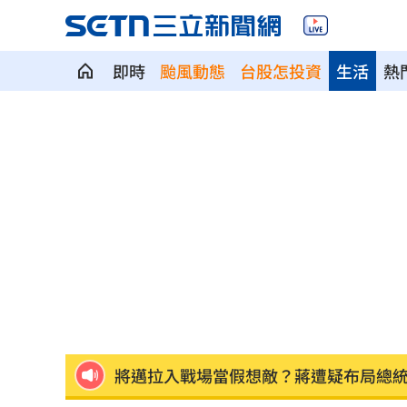
即時
颱風動態
台股怎投資
生活
熱
網喊去夏莉絲幼兒園簽名 沈伯洋回應
這大廠衝破萬元大關 第3檔萬金股誕生
薪水逼人走！35％年輕上班族想跳槽
12:
瘦瘦針防癌？台大研究:相關癌症風險降4
瓊斯盃賽制惹議 籃協正面回應為提升
將邁拉入戰場當假想敵？蔣遭疑布局總