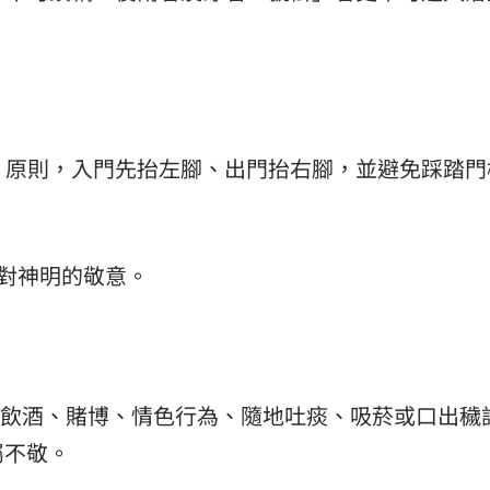
出」原則，入門先抬左腳、出門抬右腳，並避免踩踏門
。
示對神明的敬意。
包括飲酒、賭博、情色行為、隨地吐痰、吸菸或口出穢
屬不敬。