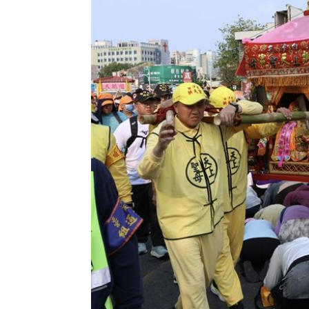
48歲男星直播突亮刀自殘 滿身血畫面
酒駕4次全罰錢了事！男第5度酒駕直接
國巨、華新科同步走弱 它逆勢狂飆5%
防空演習「手機變慢30分鐘」影響一次
台灣彩券開獎直播中
20:31
LIVE三立+24小時直播
15:27
三立iNEWS新聞台線上直播
18:00
市場到酒場料理！可果美蕃茄醬創無限
父親節送會拉筋的按摩椅 爸爸「筋歡喜
油品食安事件引關注 挑選保健食品要注