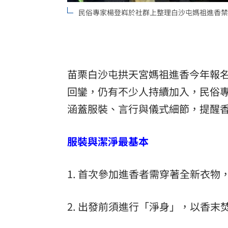
民俗專家楊登嵙於社群上整理白沙屯媽祖進香禁
罕病博士彭士齊 輪椅上的生命覺醒！
11
酷澎「爸氣父親節」國際官方品牌齊聚
苗栗白沙屯拱天宮媽祖進香今年報名
回鑾，仍有不少人持續加入，民俗
涵蓋服裝、言行與儀式細節，提醒
服裝與潔淨最基本
1. 首次參加進香者需穿著全新衣
2. 出發前須進行「淨身」，以香