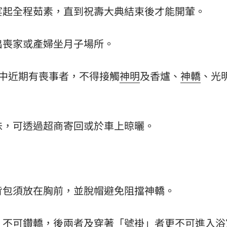
駕宴起全程茹素，直到祝壽大典結束後才能開葷。
進出喪家或產婦坐月子場所。
家中近期有喪事者，不得接觸
神明
及香爐、
神轎
、光
異味，可透過超商寄回或於車上晾曬。
，背包須放在胸前，並脫帽避免阻擋神轎。
者，不可鑽轎，後兩者及穿著「號褂」者更不可進入浴