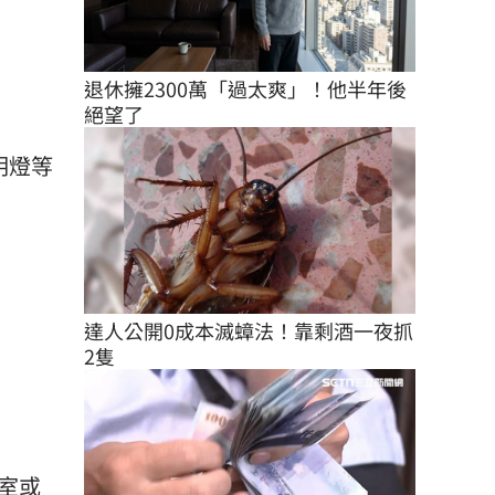
退休擁2300萬「過太爽」！他半年後
絕望了
明燈等
達人公開0成本滅蟑法！靠剩酒一夜抓
2隻
室或