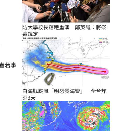
防大學校長落跑重演　鄭英耀：將祭
這規定
。
者若事
白海豚颱風「明恐發海警」　全台炸
雨3天