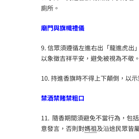
廁所。
廟門與旗幟禮儀
9. 信眾須遵循左進右出「龍進虎
以象徵吉祥平安，避免被視為不敬
10. 持進香旗時不得上下顛倒，以
禁酒禁賭禁粗口
11. 隨香期間須避免不當行為，
意發言，否則對
媽祖
及沿途民眾皆