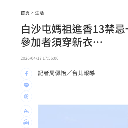
田路路窮困 許常德開轟工會理事長曹
首頁
生活
王品牛排姓名有「王、玉」龍蝦免費吃
白沙屯媽祖進香13禁
鄭麗文訪中要480萬！民主基金會：沒撤
參加者須穿新衣⋯
新／水電工施工不慎！電梯井墜落重傷
不靠交友軟體…難找另一半？過來人給
2026/04/17 17:56:00
龜速白海豚颱風！外圍環流影響足足48
記者周佩怡／台北報導
模擬戰時護送 賴清德參演萬鈞計劃畫
禾浩辰受極刑逼供 滿臉鮮血頭遭塞水
削弱抵抗意志！中國「癱瘓台北」3手段
李子森突「單膝下跪求婚」 杜忻恬反