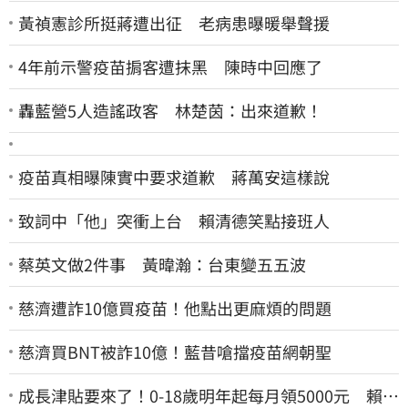
黃禎憲診所挺蔣遭出征 老病患曝暖舉聲援
4年前示警疫苗掮客遭抹黑 陳時中回應了
轟藍營5人造謠政客 林楚茵：出來道歉！
疫苗真相曝陳實中要求道歉 蔣萬安這樣說
致詞中「他」突衝上台 賴清德笑點接班人
蔡英文做2件事 黃暐瀚：台東變五五波
慈濟遭詐10億買疫苗！他點出更麻煩的問題
慈濟買BNT被詐10億！藍昔嗆擋疫苗網朝聖
成長津貼要來了！0-18歲明年起每月領5000元 賴清