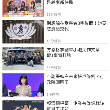
是越南新住民
11分鐘前
別想躲在受害者3字後面！她要
慈濟給交代
45分鐘前
方恩格拿國軍小泡芙作文章　
遭1事實打臉
58分鐘前
不副署藍白未來帳戶條例？行
政院回應了
1小時前
賴清德呼籲：企業有賺錢就該
幫員工加薪