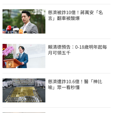
慈濟被詐10億！蔣萬安「名
言」翻車被酸爆
賴清德預告：0-18歲明年起每
月可領五千
慈濟遭詐10.6億！醫「神比
喻」眾一看秒懂