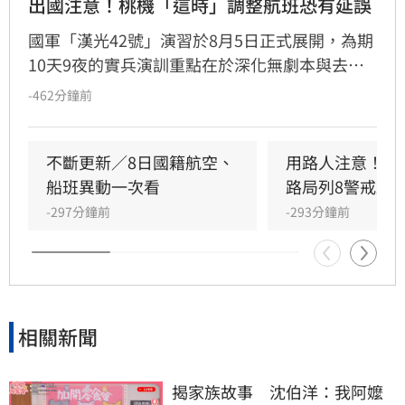
出國注意！桃機「這時」調整航班恐有延誤
國軍「漢光42號」演習於8月5日正式展開，為期
10天9夜的實兵演訓重點在於深化無劇本與去中
心化指管訓練。受演習空域管制影響，桃園機場
-462分鐘前
公告於8月9日上午8時50分至9時20分、9時50分
至10時20分，航班起降將配合機動調整，恐導致
部分航班異動或延誤。此外，本次演習更首度納
不斷更新／8日國籍航空、
用路人注意！颱
入全旅動員及行動網路降速演練。機場公司強烈
船班異動一次看
路局列8警戒路
建議當日搭機旅客及接送親友，務必提前向航空
-297分鐘前
-293分鐘前
公司查詢最新航班資訊，並預留充足通關與交通
時間，以免行程受到耽誤。
相關新聞
揭家族故事　沈伯洋：我阿嬤