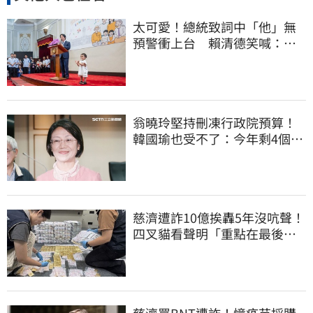
太可愛！總統致詞中「他」無
預警衝上台 賴清德笑喊：卸
任再交棒給你
翁曉玲堅持刪凍行政院預算！
韓國瑜也受不了：今年剩4個月
你思考一下
慈濟遭詐10億挨轟5年沒吭聲！
四叉貓看聲明「重點在最後一
句話」：笑死
慈濟買BNT遭詐！憶疫苗採購