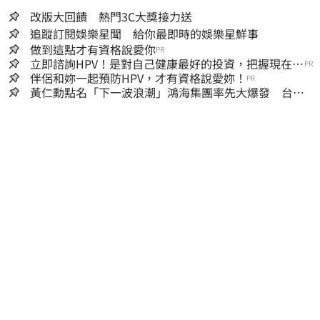
改版大回饋 熱門3C大獎接力送
追蹤訂閱娛樂星聞 給你最即時的娛樂星鮮事
做到這點才有資格說愛你
PR
立即諮詢HPV！是對自己健康最好的投資，把握現在不
PR
嫌晚！
伴侶和妳一起預防HPV，才有資格說愛妳！
PR
黃仁勳點名「下一波浪潮」鴻海集團率先大爆發 台股
這族群全面噴出