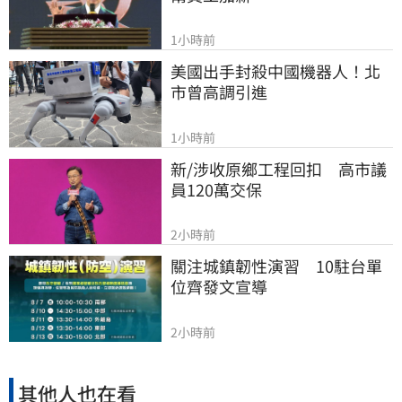
1小時前
美國出手封殺中國機器人！北
市曾高調引進
1小時前
新/涉收原鄉工程回扣　高市議
員120萬交保
2小時前
關注城鎮韌性演習　10駐台單
位齊發文宣導
2小時前
其他人也在看