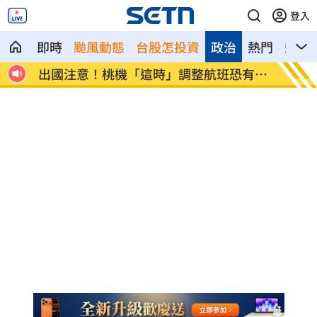
登入
即時
颱風動態
台股怎投資
政治
熱門
影音
策略
出國注意！桃機「這時」調整航班恐有延
獨／文
誤