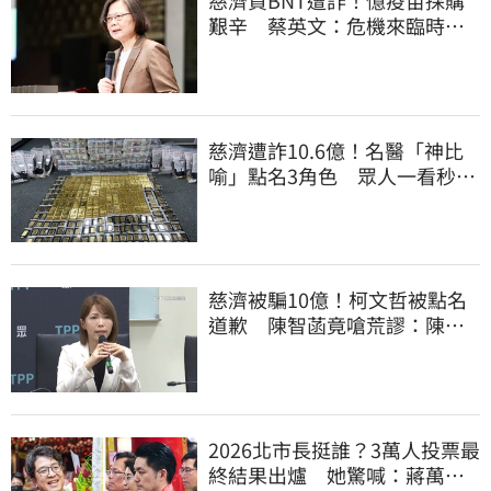
艱辛 蔡英文：危機來臨時務
必相信專業
慈濟遭詐10.6億！名醫「神比
喻」點名3角色 眾人一看秒懂
讚：好傳神
慈濟被騙10億！柯文哲被點名
道歉 陳智菡竟嗆荒謬：陳時
中還想洗記憶
2026北市長挺誰？3萬人投票最
終結果出爐 她驚喊：蔣萬安