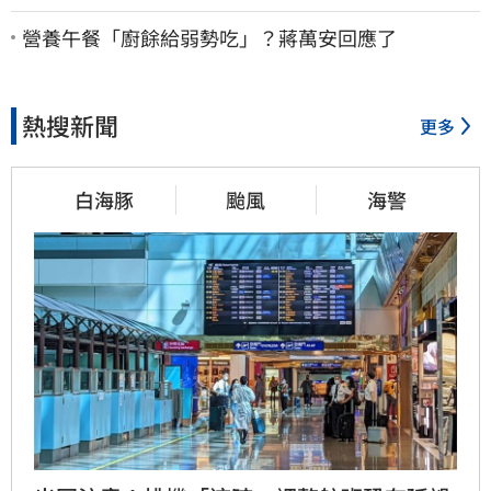
德：此時不生更待何時
營養午餐「廚餘給弱勢吃」？蔣萬安回應了
熱搜新聞
更多
白海豚
颱風
海警