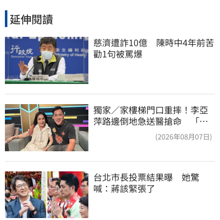
延伸閱讀
慈濟遭詐10億　陳時中4年前苦
勸1句被罵爆
獨家／家樓梯門口重摔！李亞
萍路邊倒地急送醫搶命 「最
新傷況」曝
(2026年08月07日)
台北市長投票結果曝　她驚
喊：蔣該緊張了