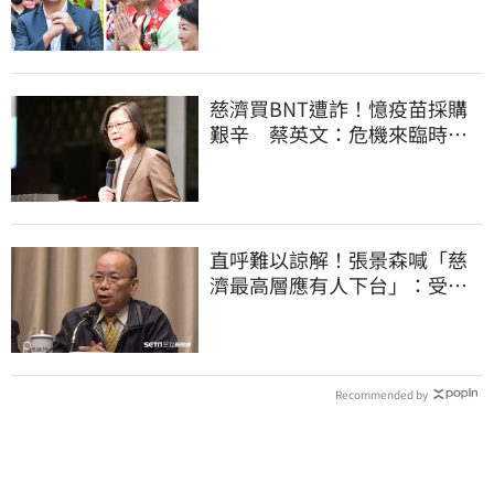
真該緊張了
慈濟買BNT遭詐！憶疫苗採購
艱辛 蔡英文：危機來臨時務
必相信專業
直呼難以諒解！張景森喊「慈
濟最高層應有人下台」：受害
者是捐款的大眾
Recommended by