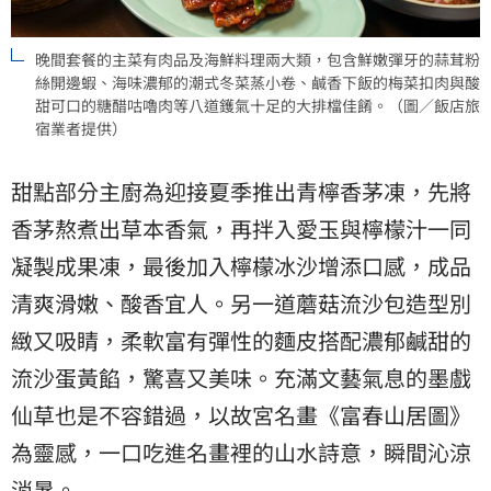
晚間套餐的主菜有肉品及海鮮料理兩大類，包含鮮嫩彈牙的蒜茸粉
絲開邊蝦、海味濃郁的潮式冬菜蒸小卷、鹹香下飯的梅菜扣肉與酸
甜可口的糖醋咕嚕肉等八道鑊氣十足的大排檔佳餚。（圖／飯店旅
宿業者提供）
甜點部分主廚為迎接夏季推出青檸香茅凍，先將
香茅熬煮出草本香氣，再拌入愛玉與檸檬汁一同
凝製成果凍，最後加入檸檬冰沙增添口感，成品
清爽滑嫩、酸香宜人。另一道蘑菇流沙包造型別
緻又吸睛，柔軟富有彈性的麵皮搭配濃郁鹹甜的
流沙蛋黃餡，驚喜又美味。充滿文藝氣息的墨戲
仙草也是不容錯過，以故宮名畫《富春山居圖》
為靈感，一口吃進名畫裡的山水詩意，瞬間沁涼
消暑。