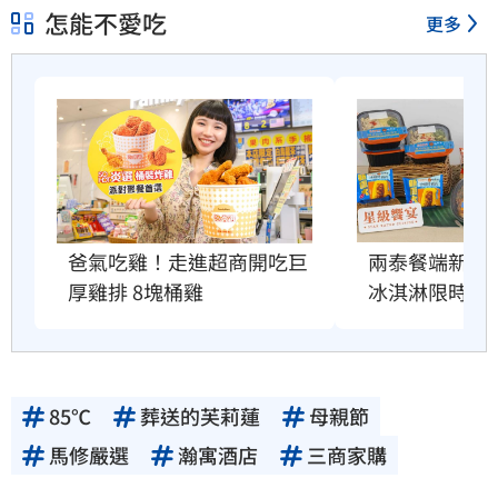
怎能不愛吃
更多
爸氣吃雞！走進超商開吃巨
兩泰餐端新菜
厚雞排 8塊桶雞
冰淇淋限時吃
85℃
葬送的芙莉蓮
母親節
馬修嚴選
瀚寓酒店
三商家購