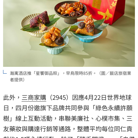
瀚寓酒店推「星饗御品粽」，早鳥限時85折。（圖／飯店旅宿業
者提供）
此外，
三商家購
（2945）因應4月22日世界地球
日，四月份邀旗下品牌共同參與「綠色永續許願
樹」線上互動活動，串聯美廉社、心樸市集、三
友藥妝與購達行銷等通路，整體平均每位同仁貢