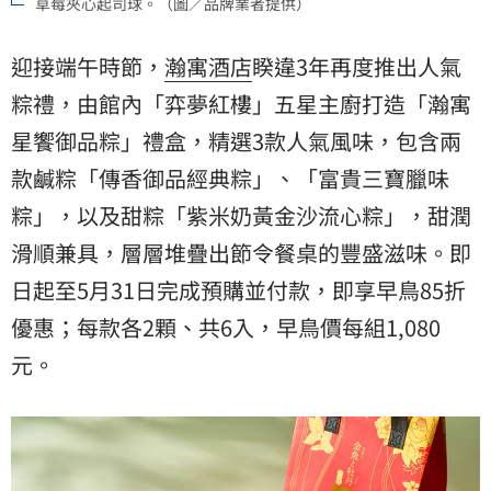
草莓夾心起司球。（圖／品牌業者提供）
迎接端午時節，
瀚寓酒店
睽違3年再度推出人氣
粽禮，由館內「弈夢紅樓」五星主廚打造「瀚寓
星饗御品粽」禮盒，精選3款人氣風味，包含兩
款鹹粽「傳香御品經典粽」、「富貴三寶臘味
粽」，以及甜粽「紫米奶黃金沙流心粽」，甜潤
滑順兼具，層層堆疊出節令餐桌的豐盛滋味。即
日起至5月31日完成預購並付款，即享早鳥85折
優惠；每款各2顆、共6入，早鳥價每組1,080
元。