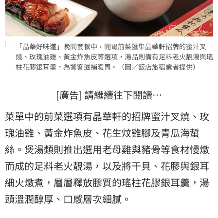
「晶華好味道」晚間套餐中，開胃前菜匯集晶華軒招牌的蜜汁叉
燒、玫瑰油雞、黃金炸魚皮等選項，湯品則備有足料老火靚湯與瑤
柱花膠銀耳羹，為饕客滋補暖胃。（圖／飯店旅宿業者提供）
[廣告] 請繼續往下閱讀…
菜單中的前菜選項有晶華軒的招牌蜜汁叉燒、玫
瑰油雞、黃金炸魚皮、花生炆雞腳及青瓜海蜇
絲。煲湯類則推出選用老母雞與豬骨等食材慢燉
而成的足料老火靚湯，以及將干貝、花膠與銀耳
細火燉煮，層層釋放膠質的瑤柱花膠銀耳羹，湯
頭溫潤醇厚、口感層次細膩。