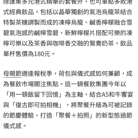
除匯集多元港式精華的套餐外，也可單點多款港
式經典飲品，包括以晶華獨創的氣泡烏龍茶結合
特製茶糖調製而成的凍檸烏龍、鹹香檸檬融合雪
碧氣泡感的鹹檸雪碧、新鮮檸檬片搭配可樂的凍
檸可樂以及茶香與咖啡香交融的鴛鴦奶茶，飲品
單杯售價為180元。
母親節
適逢報稅季，荷包與儀式感如何兼顧，成
為餐飲市場關注焦點。這一鍋餐飲集團今年以
「用一頓飯留下回憶」為主軸，結合A5和牛饗宴
與「復古即可拍相機」，將聚餐升級為可被記錄
的節慶體驗，打造「聚餐＋拍照」的新型態過節
儀式感。