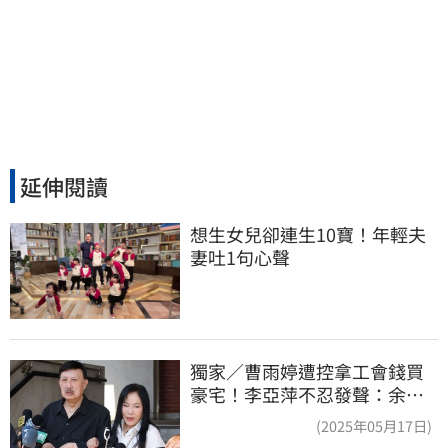
延伸閱讀
想生女兒卻連生10寶！年輕夫
妻吐1句心聲
獨家／曹雨婷遭控拿工會錢買
豪宅！李亞萍不忍發聲：余天
管工會都貼錢
(2025年05月17日)