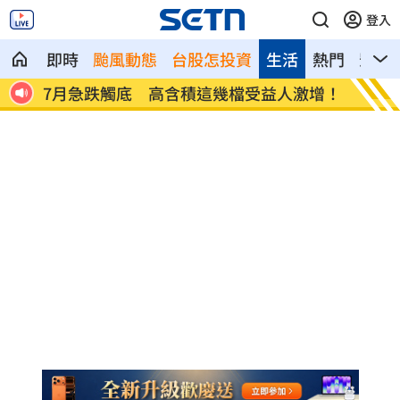
登入
即時
颱風動態
台股怎投資
生活
熱門
影音
F
7月急跌觸底 高含積這幾檔受益人激增！
白海豚
曝