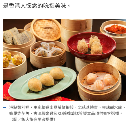
是香港人懷念的吮指美味。
港點類別裡，主廚精選出晶瑩鮮蝦餃、北菇蒸燒賣、金珠鹹水餃、
蜂巢炸芋角、古法糯米雞及XO醬蘿蔔糕等豐富品項供賓客選擇。
（圖／飯店旅宿業者提供）