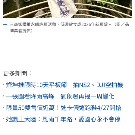
三商家購推永續許願活動，低碳飲食成2026年新願望。（圖／品
牌業者提供）
更多新聞：
燦坤推限時10天平板節 抽NS2、DJI空拍機
一張圖看降雨高峰 氣象署再揭一周變化
限量50雙售價近萬！迪卡儂這跑鞋4/27開搶
她諷王大陸：風雨千年路，愛國心永不會停