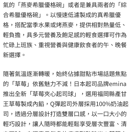
氣的「燕麥希臘優格碗」或者是兼具兩者的「綜
合希臘優格碗」。以慢速低濾製成的真希臘優
格，搭配當季水果或烤燕麥，提供相對熱量低、
輕負擔，具多元營養及飽足感的輕食選擇可作為
忙碌上班族、重視營養與健康飲食者的午、晚餐
新選擇。
隨著氣溫逐漸轉暖，始終佔據甜點市場話題焦點
的「草莓」依舊魅力不減！日本起司品牌emina
推出全新「草莓夾心起司球」，選用福岡縣產甘
王草莓製成內餡，Q彈起司外層採用100%奶油起
司，透過分層設計打造雙層口感，以一口大小的
輕巧設計，讓人隨時都能輕鬆享受層次豐富、清