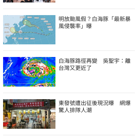
明放颱風假？白海豚「最新暴
風侵襲率」曝
白海豚路徑再變　吳聖宇：離
台灣又更近了
東發號遭出征後現況曝　網爆
驚人排隊人潮