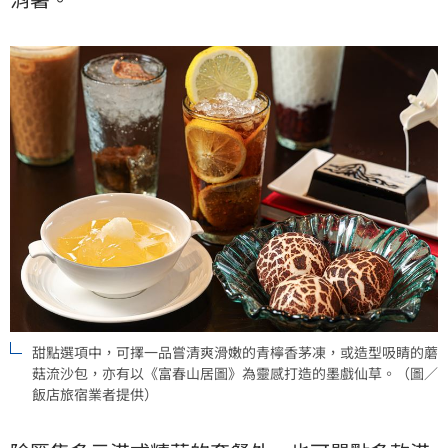
甜點選項中，可擇一品嘗清爽滑嫩的青檸香茅凍，或造型吸睛的蘑
菇流沙包，亦有以《富春山居圖》為靈感打造的墨戲仙草。（圖／
飯店旅宿業者提供）