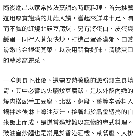
隨後端出以家常技法烹調的時蔬料理，首先推薦
選用厚實飽滿的北菇入饌，嘗起來鮮味十足、潤
而不膩的紅燒北菇豆腐煲。另有將蛋白、皮蛋與
鹹蛋一同拌入莧菜快炒，打造出蛋香濃郁、口感
滑嫩的金銀蛋莧菜，以及用蒜香提味、清脆爽口
的蒜炒高麗菜。
一輪美食下肚後、還需要熱騰騰的澱粉類主食填
胃，其中必嘗的火腩炆豆腐飯，是以外酥內嫩的
燒肉搭配手工豆腐、北菇、蔥段、薑等辛香料入
鍋拌炒後淋上蠔油芡汁，接著鋪於晶瑩透亮的白
米飯上而成，是道嘗過就難以忘懷的粵式料理。
豉油皇炒麵也是常見於香港酒樓、茶餐廳、大排