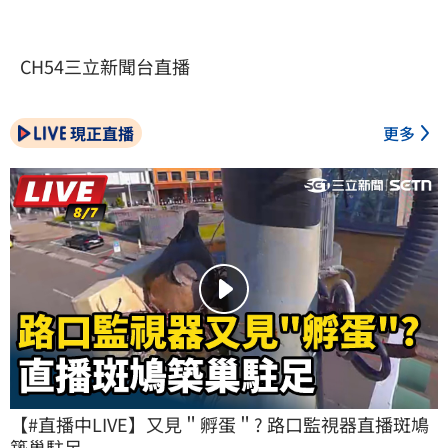
CH54三立新聞台直播
現正直播
更多
【#直播中LIVE】又見＂孵蛋＂? 路口監視器直播斑鳩
築巢駐足