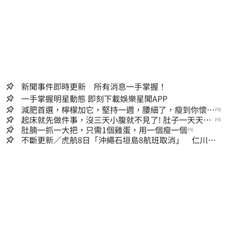
新聞事件即時更新 所有消息一手掌握！
一手掌握明星動態 即刻下載娛樂星聞APP
減肥首選，檸檬加它，堅持一週，腰細了，瘦到你懷疑
PR
人生
起床就先做件事，沒三天小腹就不見了! 肚子一天天變
PR
小！
肚腩一抓一大把，只需1個雞蛋，用一個瘦一個
PR
不斷更新／虎航8日「沖繩石垣島8航班取消」 仁川返
台班機提前1天起飛