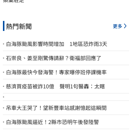
熱門新聞
更多
白海豚颱風影響時間增加 1地區恐炸雨3天
石崇良、姜至剛驚傳請辭？衛福部回應了
白海豚最快今發海警！專家曝停班停課機率
慈濟買疫苗被詐10億 聲明1句醫轟：太瞎
吊車大王哭了！望新豐車站感謝憶起這瞬間
白海豚颱風逼近！2縣市恐明午後發陸警