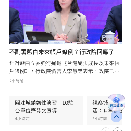
不副署藍白未來帳戶條例？行政院回應了
針對藍白立委強行通過《台灣兒少成長及未來帳
戶條例》，行政院發言人李慧芝表示，政院已收
到三讀函文，強調編列預算為行政院憲政職權，
2小時前
將採取必要作為維護憲政秩序。政府推動「台灣
人口對策新戰略」，包含每月五千元成長津貼，
並強調行政院版透過弱勢對存能落實公平正義，
關注城鎮韌性演習　10駐
視察城鎮韌性演
避免在野黨版本加劇貧富差距。此外，政府同步
台單位齊發文宣導
涵：有準備更安
推動育兒留停六加三、延長婚產假等多項配套措
4小時前
5小時前
施，建構完善支持體系。政院重申，國家政策規