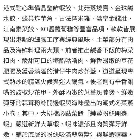
港式點心準備晶瑩鮮蝦餃、北菇蒸燒賣、金珠鹹
水餃、蜂巢炸芋角、古法糯米雞、醬皇金錢肚、
江南素菜餃、XO醬蘿蔔糕等豐富品項，款款皆展
現出港點的細膩工序與經典風味。主菜部分有肉
品及海鮮料理兩大類，前者推出鹹香下飯的梅菜
扣肉、酸甜可口的糖醋咕嚕肉、鮮香滑嫩的豆花
肥腸及鑊香滿溢的港仔牛肉炒芥藍，道道呈現粵
式熱炒的精湛火候與迷人鍋氣。後者則有辛香涮
嘴的豉椒炒花甲、外酥內嫩的蔥薑斑腩煲、鮮嫩
彈牙的蒜茸粉絲開邊蝦與海味盡出的潮式冬菜蒸
小卷，其中，大排檔必點菜餚「蒜蓉粉絲開邊
蝦」嚴選新鮮大草蝦，蝦味濃郁且肉質彈牙鮮
嫩，鋪於底層的粉絲吸滿蒜蓉醬汁與鮮蝦精華，