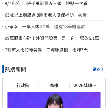
9/7充公！5張千萬發票沒人領 地點一次看
65歲以上別錯過 8縣市老人健保補助一次看
小確幸！一早入帳4.2萬 還有18筆錢連發
99萬股東心碎！外資開殺第一是「它」 狠砍5.1萬張
股價重挫近5%
7縣市大雨特報開轟 白海豚減慢、雨炸3天
熱搜新聞
更多
行政院
高雄
2026城鎮韌
性演習