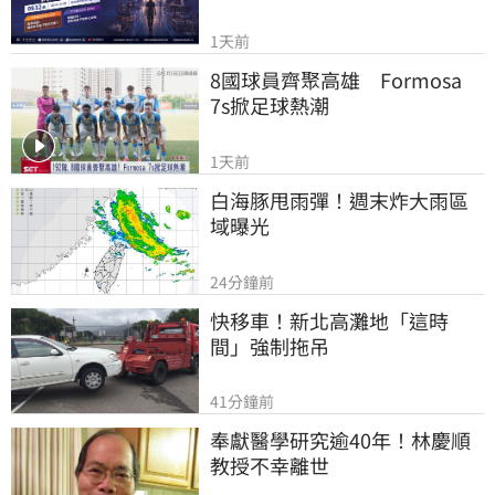
1天前
8國球員齊聚高雄　Formosa 
7s掀足球熱潮
1天前
白海豚甩雨彈！週末炸大雨區
域曝光
24分鐘前
快移車！新北高灘地「這時
間」強制拖吊
41分鐘前
奉獻醫學研究逾40年！林慶順
教授不幸離世