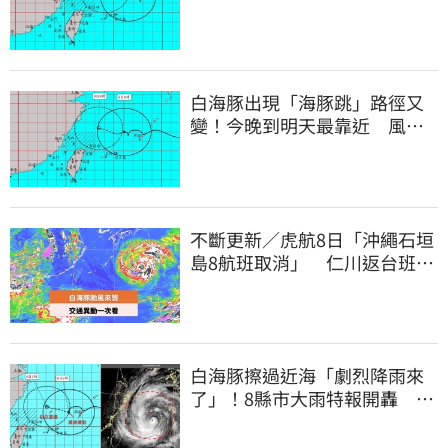
白海豚出現「海豚跳」路徑又
變！今晚到明天最靠近 風雨
搖滾區曝光
不斷更新／虎航8日「沖繩石垣
島8航班取消」 仁川返台班機
提前1天起飛
白海豚擦過近海「劇烈降雨來
了」！8縣市大雨特報開轟 今
明風雨最集中