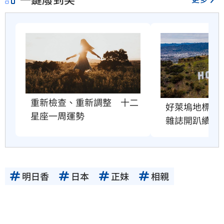
重新檢查、重新調整　十二
好萊塢地標恐
星座一周運勢
雜誌開趴續命
明日香
日本
正妹
相親