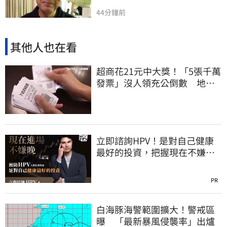
44分鐘前
其他人也在看
超商花21元中大獎！「5張千萬
發票」沒人領充公倒數 地點
明細一次看
立即諮詢HPV！是對自己健康
最好的投資，把握現在不嫌
晚！
PR
白海豚海警範圍擴大！警戒區
曝 「最新暴風侵襲率」出爐