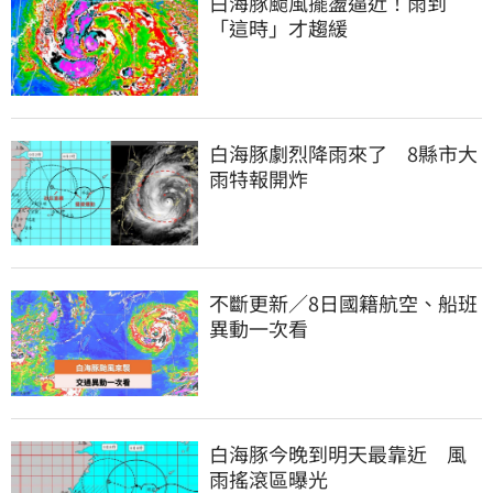
白海豚颱風擺盪逼近！雨到
「這時」才趨緩
白海豚劇烈降雨來了　8縣市大
雨特報開炸
不斷更新／8日國籍航空、船班
異動一次看
白海豚今晚到明天最靠近　風
雨搖滾區曝光