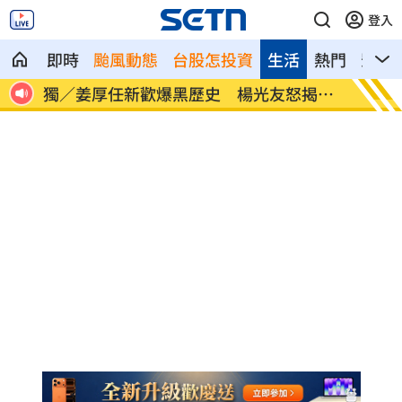
登入
即時
颱風動態
台股怎投資
生活
熱門
影音
獨／姜厚任新歡爆黑歷史 楊光友怒揭內
56歲
幕
孕