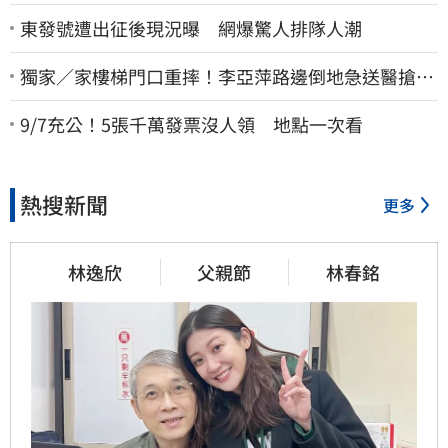
東發號遭出征後現況曝 網爆驚人排隊人潮
獨家／家樓梯門口重摔！李亞萍路邊倒地急送醫搶
命 「最新傷況」曝
9/7充公！5張千萬發票沒人領 地點一次看
熱搜新聞
更多
林逸欣
父親節
林春銘