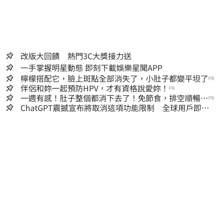
改版大回饋 熱門3C大獎接力送
一手掌握明星動態 即刻下載娛樂星聞APP
檸檬搭配它，臉上斑點全部消失了，小肚子都變平坦了
PR
伴侶和妳一起預防HPV，才有資格說愛妳！
PR
一週有感！肚子整個都消下去了！免節食，排空順暢就
PR
夠
ChatGPT震撼宣布將取消這項功能限制 全球用戶即刻
起「免費」用到飽