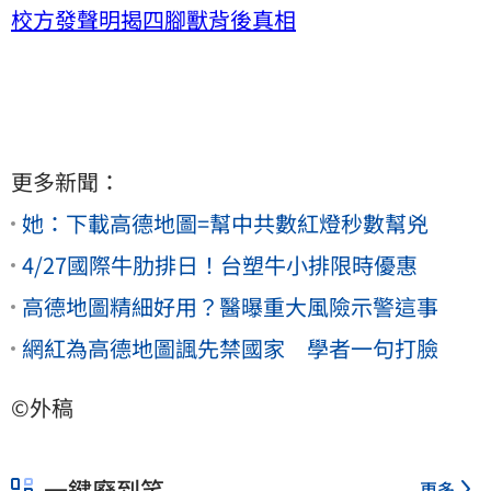
校方發聲明揭四腳獸背後真相
更多新聞：
她：下載高德地圖=幫中共數紅燈秒數幫兇
4/27國際牛肋排日！台塑牛小排限時優惠
高德地圖精細好用？醫曝重大風險示警這事
網紅為高德地圖諷先禁國家 學者一句打臉
©外稿
一鍵廢到笑
更多