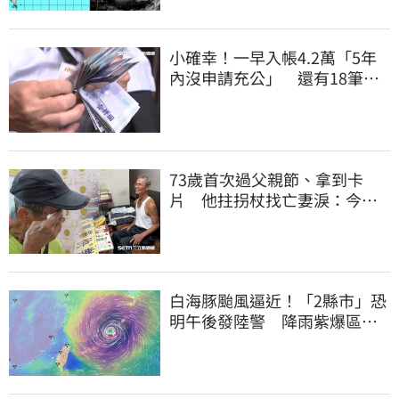
小確幸！一早入帳4.2萬「5年
內沒申請充公」 還有18筆錢
連發到8月底
73歲首次過父親節、拿到卡
片 他拄拐杖找亡妻淚：今天
好多人來幫我慶祝
白海豚颱風逼近！「2縣市」恐
明午後發陸警 降雨紫爆區域
曝光