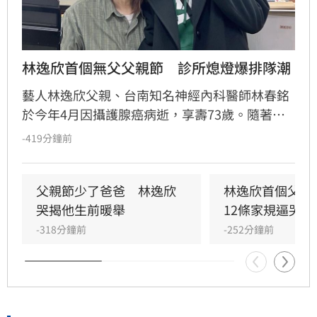
林逸欣首個無父父親節　診所熄燈爆排隊潮
藝人林逸欣父親、台南知名神經內科醫師林春銘
於今年4月因攝護腺癌病逝，享壽73歲。隨著診
所正式熄燈拆下招牌，卻仍有大批民眾頂著高溫
-419分鐘前
排隊，只為購買林醫師生前親手調配的精油膏。
林逸欣轉發民眾排隊的感人畫面，難掩思父之
情，感性表示看到父親留下的心血持續被大眾珍
父親節少了爸爸　林逸欣
林逸欣首個父親
惜，讓她備感溫暖與感動。這不僅是林逸欣失去
哭揭他生前暖舉
12條家規逼哭網
父親後第一個難熬的父親節，更見證了林春銘醫
-318分鐘前
-252分鐘前
師當年深耕地方、深受街坊鄰居愛戴的醫者精
神。林宜君