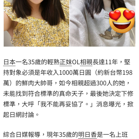
日本
一名35歲的輕熟
正妹
OL
相親
長達11年，堅
持對象必須是年收入1000萬日圓（約新台幣198
萬）的鮮肉大帥哥，如今相親超過300人的她，
未能找到符合標準的真命天子，最後她決定下修
標準，大呼「我不能再妥協了。」消息曝光，掀
起日網討論。
綜合日媒報導，現年35歲的
明日香
是一名上班