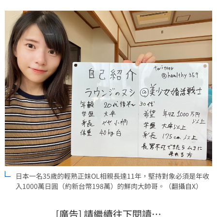
日本一名35歲的輕熟正妹OL相親長達11年，堅持對象必須是年收
入1000萬日圓（約新台幣198萬）的鮮肉大帥哥。（翻攝自X）
[廣告] 請繼續往下閱讀…