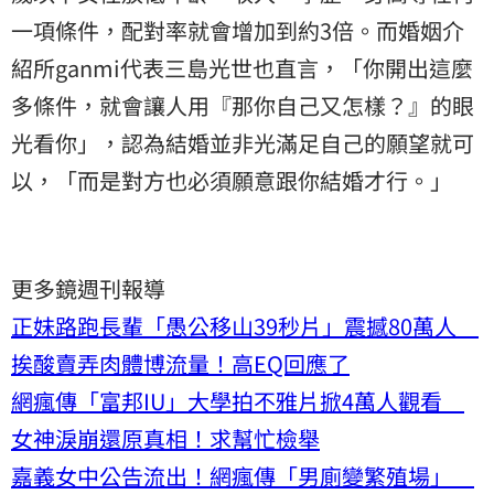
一項條件，配對率就會增加到約3倍。而婚姻介
紹所ganmi代表三島光世也直言，「你開出這麼
多條件，就會讓人用『那你自己又怎樣？』的眼
光看你」，認為結婚並非光滿足自己的願望就可
以，「而是對方也必須願意跟你結婚才行。」
更多鏡週刊報導
正妹路跑長輩「愚公移山39秒片」震撼80萬人
挨酸賣弄肉體博流量！高EQ回應了
網瘋傳「富邦IU」大學拍不雅片掀4萬人觀看
女神淚崩還原真相！求幫忙檢舉
嘉義女中公告流出！網瘋傳「男廁變繁殖場」