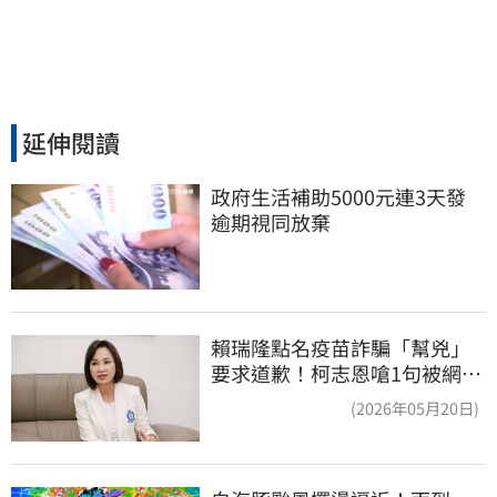
延伸閱讀
政府生活補助5000元連3天發 
逾期視同放棄
賴瑞隆點名疫苗詐騙「幫兇」
要求道歉！柯志恩嗆1句被網罵
爆
(2026年05月20日)