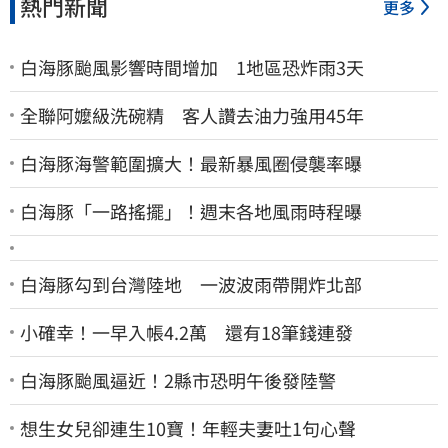
熱門新聞
更多
白海豚颱風影響時間增加 1地區恐炸雨3天
全聯阿嬤級洗碗精 客人讚去油力強用45年
白海豚海警範圍擴大！最新暴風圈侵襲率曝
白海豚「一路搖擺」！週末各地風雨時程曝
白海豚勾到台灣陸地 一波波雨帶開炸北部
小確幸！一早入帳4.2萬 還有18筆錢連發
白海豚颱風逼近！2縣市恐明午後發陸警
想生女兒卻連生10寶！年輕夫妻吐1句心聲