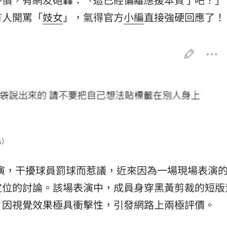
有人開罵「
妓女
」，氣得官方
小編
直接強硬回應了！
15
s）
演，干擾球員罰球而惹議，近來因為一場現場表演
定位的討論。該場表演中，成員身穿黑黃剪裁的短版
，因視覺效果極具衝擊性，引發網路上兩極評價。