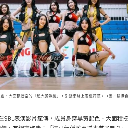
糕
18:09
看
18:09
報銷
18:08
成形
12:00
穿黑黃配色、大面積挖空的「超大膽戰袍」，引發網路上兩極評價。（圖／翻攝
」氣
12:00
場！
10:30
在SBL表演影片瘋傳，成員身穿黑黃配色、大面積
熱潮
10:00
評價，有網友砲轟：「這已經偏離應援本質了吧？」