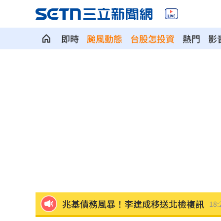
即時
颱風動態
台股怎投資
熱門
影
阿部雄大合約到831 林威助曝有續留機
楊紫瓊嗨慶64歲生日 豪門尪曬接吻照
郭郁政對獅表現不及格 葉君璋說重話
棄高薪顧自閉雙胞兒 單親父仍遭嗆教
專家斷言國巨「只跌一半」500元非底
1
兆基債務風暴！李建成移送北檢複訊
18:
騎車半路沒油 連晨翔寶特瓶買汽油花1