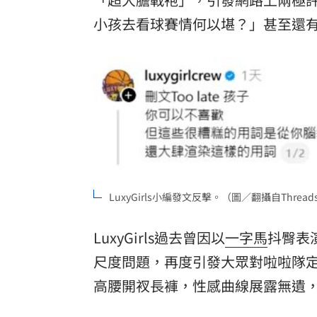
小孩去看球賽情何以堪？」甚至還
理想混蛋號召粉絲跨海追星吃美食！
18:
LuxyGirls小編發文反擊。（圖／翻攝自Thread
LuxyGirls過去曾因以
一字馬
抖臀表
尺度問題，再度引發大眾對啦啦隊
高腰開衩長褲，性感曲線展露無遺