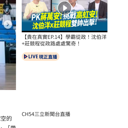
【貴在真實EP.14】學霸從政！沈伯洋
+莊競程從政路處處驚奇！
現正直播
自
CH54三立新聞台直播
挖空的
、「帶