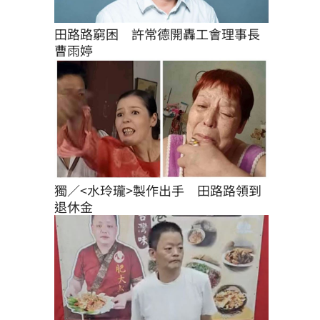
田路路窮困　許常德開轟工會理事長
曹雨婷
獨／<水玲瓏>製作出手　田路路領到
退休金