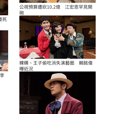
公視預算遭砍10.2億　江宏恩罕見開
砲
要死
粿粿、王子偷吃消失演藝圈　賴銘偉
曝近況
李