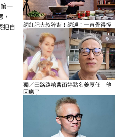
編第一
應，
網紅肥大叔猝逝！網淚：一直覺得怪
要把自
獨／田路路嗆曹雨婷點名姜厚任　他
回應了