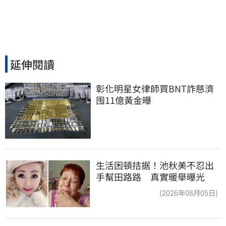
延伸閱讀
彰化明星女律師買BNT詐慈濟 
囤11億黃金曝
生活困頓拮据！池秋美不忍出
手幫田路路 真實暖舉曝光
(2026年08月05日)