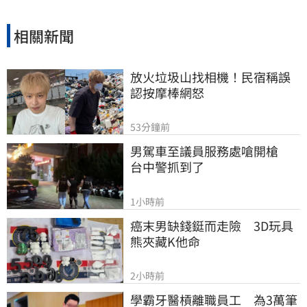
相關新聞
放火垃圾山找相機！民宿稱誤
認按摩棒網怒
53分鐘前
男駕車至議員服務處嗆開槍　
台中警抓到了
1小時前
癌末男缺錢鋌而走險　3D玩具
熊夾藏K他命
2小時前
學霸牙醫槓離職員工　為3萬筆