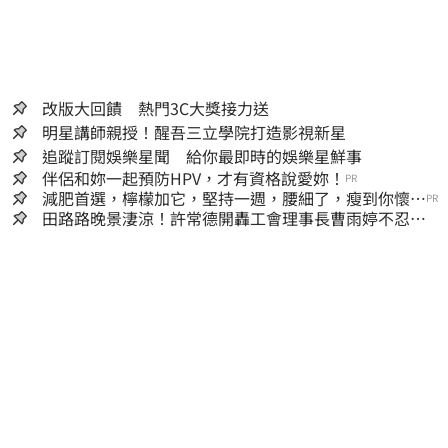
改版大回饋 熱門3C大獎接力送
明星講師親授！醒吾三立學院打造影視新星
追蹤訂閱娛樂星聞 給你最即時的娛樂星鮮事
伴侶和妳一起預防HPV，才有資格說愛妳！
PR
減肥首選，檸檬加它，堅持一週，腰細了，瘦到你懷疑
PR
人生
田路路晚景淒涼！許常德開轟工會理事長曹雨婷不忍
了：別只包紅包慰問