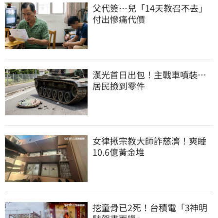
父代簽…兒「14天教召不去」
付出慘痛代價
漢光首日出包！主戰車噴裝…
居民撿到零件
女律揪宗教大師詐慈濟！爽睡
10.6億黃金堆
挖童骨已2死！台積電「3神明