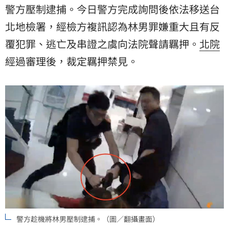
警方壓制逮捕。今日警方完成詢問後依法移送台
北地檢署，經檢方複訊認為林男罪嫌重大且有反
覆犯罪、逃亡及串證之虞向法院聲請羈押。
北院
經過審理後，裁定羈押禁見。
警方趁機將林男壓制逮捕。（圖／翻攝畫面）