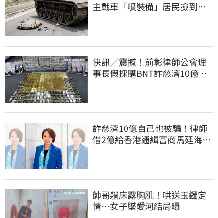
主戰車「噴裝備」居民撿到零
件…軍方說話了
快訊／震撼！前彰律師公會理
事長假採購BNT詐慈濟10億、
洗錢囤232kg黃金
詐慈濟10億自己也被騙！律師
借2億給香港通緝富商馬廷海建
台北天空塔
帥哥躺床露胸肌！哄送玉鐲定
情…女子墜愛河結局曝