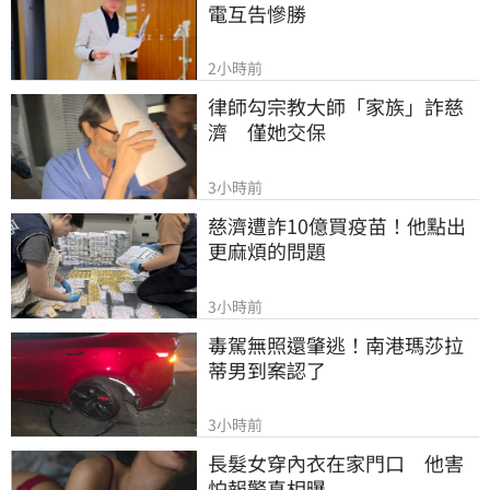
電互告慘勝
2小時前
律師勾宗教大師「家族」詐慈
濟　僅她交保
3小時前
慈濟遭詐10億買疫苗！他點出
更麻煩的問題
3小時前
毒駕無照還肇逃！南港瑪莎拉
蒂男到案認了
3小時前
長髮女穿內衣在家門口　他害
怕報警真相曝