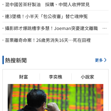
混中國苦茶籽製油 採購、中間人收押禁見
連3墜橋！小半天「包公夜審」替亡魂伸冤
攝影師才爆跳槽李多慧！Joeman突憂建文離職 發
聲「其實我很清楚」
苗栗離奇命案！26歲男消失16天…死在田裡
熱搜新聞
更多
財富
李奕樵
小說家