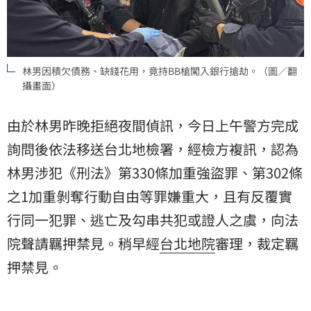
林男因積欠債務、缺錢花用，竟持BB槍闖入銀行搶劫。（圖／翻
攝畫面）
由於林男昨晚拒絕夜間偵訊，今日上午警方完成
詢問後依法移送台北地檢署，經檢方複訊，認為
林男涉犯《刑法》第330條加重強盜罪、第302條
之1加重剝奪行動自由等罪嫌重大，且有反覆實
行同一犯罪、逃亡及勾串共犯或證人之虞，向法
院聲請羈押禁見。稍早經
台北地院
審理，裁定羈
押禁見。