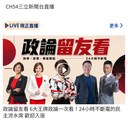
CH54三立新聞台直播
現正直播
更多
政論留友看 6大王牌政論一次看！24小時不斷電的民
主流水席 歡迎入座