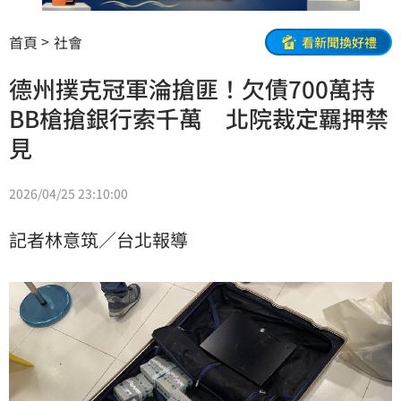
首頁
社會
看新聞換好禮
德州撲克冠軍淪搶匪！欠債700萬持
BB槍搶銀行索千萬 北院裁定羈押禁
見
2026/04/25 23:10:00
記者林意筑／台北報導