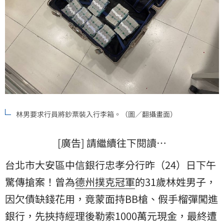
林男要求行員將鈔票裝入行李箱。（圖／翻攝畫面）
[廣告] 請繼續往下閱讀…
台北市大安區中信銀行忠孝分行昨（24）日下午
驚傳搶案！曾為
德州
撲克
冠軍
的31歲林姓男子，
因欠債缺錢花用，竟蒙面持BB槍、假手榴彈闖進
銀行，先挾持經理後勒索1000萬元現金，最終遭