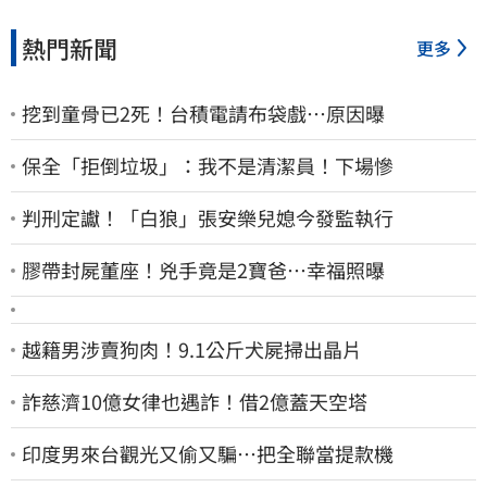
熱門新聞
更多
挖到童骨已2死！台積電請布袋戲…原因曝
保全「拒倒垃圾」：我不是清潔員！下場慘
判刑定讞！「白狼」張安樂兒媳今發監執行
膠帶封屍董座！兇手竟是2寶爸…幸福照曝
越籍男涉賣狗肉！9.1公斤犬屍掃出晶片
詐慈濟10億女律也遇詐！借2億蓋天空塔
印度男來台觀光又偷又騙…把全聯當提款機