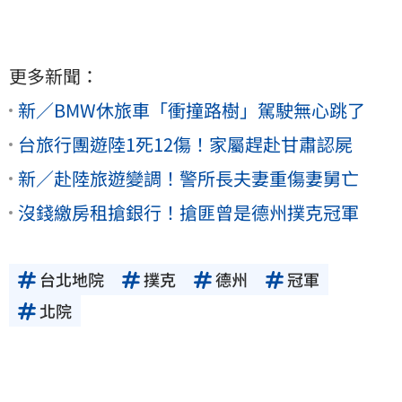
更多新聞：
新／BMW休旅車「衝撞路樹」駕駛無心跳了
台旅行團遊陸1死12傷！家屬趕赴甘肅認屍
新／赴陸旅遊變調！警所長夫妻重傷妻舅亡
沒錢繳房租搶銀行！搶匪曾是德州撲克冠軍
台北地院
撲克
德州
冠軍
北院