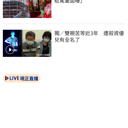
駐駕畫面曝」
獨／雙親苦等近3年　遭殺資優
兒有全名了
現正直播