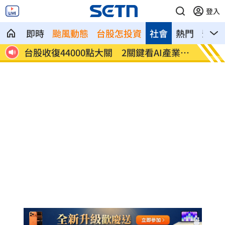
登入
即時
颱風動態
台股怎投資
社會
熱門
影音
產業發
他見搶案挺身相救遭圍毆亡！嫌犯最小12
扣款人
歲