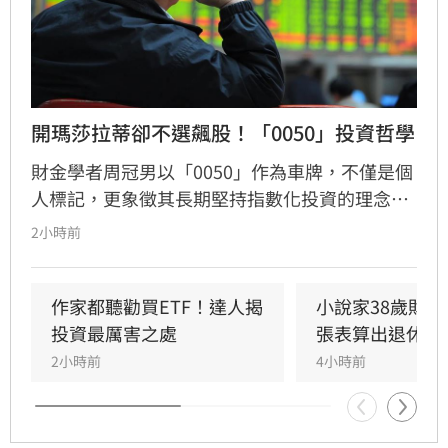
開瑪莎拉蒂卻不選飆股！「0050」投資哲學
財金學者周冠男以「0050」作為車牌，不僅是個
人標記，更象徵其長期堅持指數化投資的理念。
他透過學術研究與親身實踐發現，頻繁選股難以
2小時前
長期戰勝市場，唯有透過低成本、長時間持有大
盤，才能穩定累積財富。周冠男強調，投資的核
心不在於預測行情，而是相信市場並與之共同成
作家都聽勸買ETF！達人揭
小說家38歲財富
長。為推廣此理念，三立財經iNEWS將於8月15
投資最厲害之處
張表算出退休金
日舉辦「不再選股必勝術」投資論壇，邀請周冠
2小時前
4小時前
男解析行為財務學與資產配置策略，協助投資人
在市場震盪中穩健獲利。活動名額有限，歡迎投
資人報名參加，掌握長期致富心法。