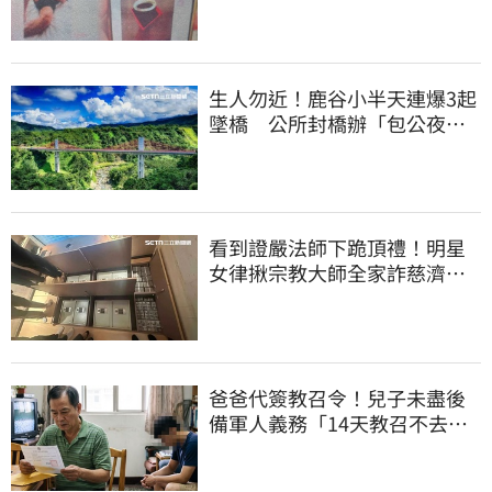
生人勿近！鹿谷小半天連爆3起
墜橋 公所封橋辦「包公夜
審」替亡魂伸冤
看到證嚴法師下跪頂禮！明星
女律揪宗教大師全家詐慈濟…
全家爽睡黃金堆
爸爸代簽教召令！兒子未盡後
備軍人義務「14天教召不去」
換3個月刑期