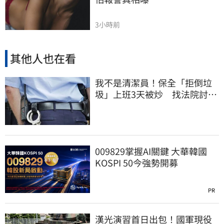
3小時前
其他人也在看
我不是清潔員！保全「拒倒垃
圾」上班3天被炒 找法院討公
道結果出爐
009829掌握AI關鍵 大華韓國
KOSPI 50今強勢開募
PR
漢光演習首日出包！國軍現役