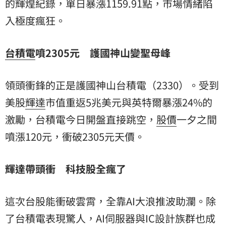
的輝煌紀錄，單日暴漲1159.91點，市場情緒陷
入極度瘋狂。
台積電
噴2305元 護國神山變聖母峰
領頭衝鋒的正是護國神山台積電（2330）。受到
美股
輝達
市值重返5兆美元與英特爾暴漲24%的
激勵，台積電今日開盤直接跳空，
股價
一夕之間
噴漲120元，衝破2305元天價。
輝達帶頭衝 科技股全瘋了
這次台股能衝破雲霄，全靠AI大浪推波助瀾。除
了台積電表現驚人，AI伺服器與IC設計族群也成