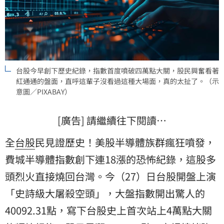
台股今早創下歷史紀錄，指數首度噴破四萬點大關，股民興奮看著
紅通通的盤面，直呼這輩子沒看過這種大場面，真的太扯了。（示
意圖／PIXABAY）
[廣告] 請繼續往下閱讀…
全
台股
民見證歷史！美股半導體族群瘋狂噴發，
費城半導體
指數創下連18漲的恐怖紀錄，這股多
頭烈火直接燒回台灣。今（27）日台股開盤上演
「史詩級大屠殺空頭」，大盤指數開出驚人的
40092.31點，寫下台股史上首次站上4萬點大關