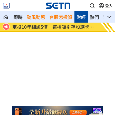
登入
即時
颱風動態
台股怎投資
財經
熱門
影音
雜物
定投10年翻逾5倍 這檔吸引存股族卡
新／四
位！