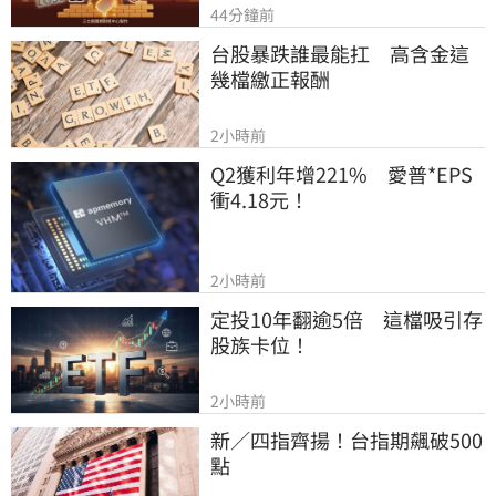
44分鐘前
台股暴跌誰最能扛　高含金這
幾檔繳正報酬
2小時前
Q2獲利年增221%　愛普*EPS
衝4.18元！
2小時前
定投10年翻逾5倍　這檔吸引存
股族卡位！
2小時前
新／四指齊揚！台指期飆破500
點