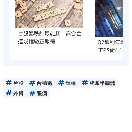
台股暴跌誰最能扛　高含金
這幾檔繳正報酬
Q2獲利年增2
*EPS衝4.18
台股
台積電
輝達
費城半導體
外資
股價