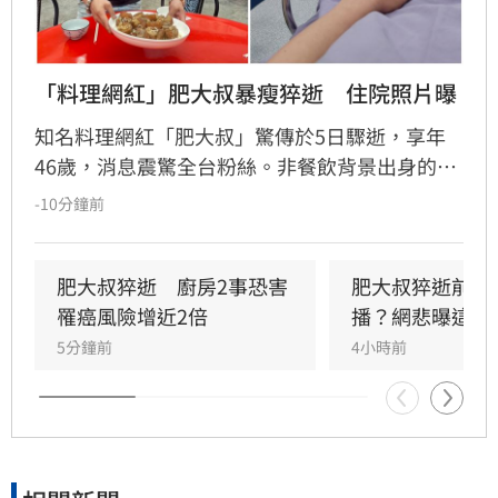
「料理網紅」肥大叔暴瘦猝逝　住院照片曝
知名料理網紅「肥大叔」驚傳於5日驟逝，享年
46歲，消息震驚全台粉絲。非餐飲背景出身的
他，憑藉親切教學與拚勁，將直播事業經營得有
-10分鐘前
聲有色，創下年營收破億的輝煌佳績。然而粉絲
回顧其生前直播，發現他身形明顯消瘦、雙頰凹
陷，狀態顯得相當疲憊。肥大叔自2021年起頻傳
肥大叔猝逝　廚房2事恐害
肥大叔猝逝前為
健康警訊，雖曾於2022年住院開刀，但出院後仍
罹癌風險增近2倍
播？網悲曝這原
堅持返回工作崗位，直到最後一刻仍心繫直播。
5分鐘前
4小時前
對於肥大叔的確切死因，家屬目前尚未對外說
明。