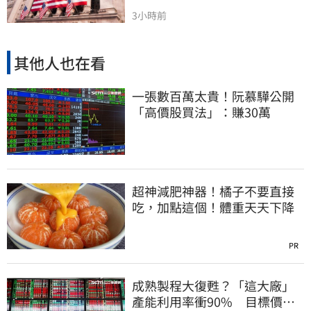
3小時前
其他人也在看
一張數百萬太貴！阮慕驊公開
「高價股買法」：賺30萬
超神減肥神器！橘子不要直接
吃，加點這個！體重天天下降
PR
成熟製程大復甦？「這大廠」
產能利用率衝90% 目標價上