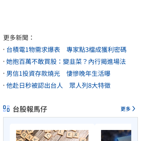
更多新聞：
台積電1物需求爆表 專家點3檔成獲利密碼
她抱百萬不敢買股：變韭菜？內行揭進場法
男信1投資存款燒光 悽慘晚年生活曝
他赴日秒被認出台人 眾人列8大特徵
台股報馬仔
更多