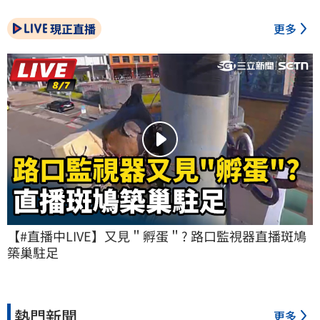
現正直播
更多
【#直播中LIVE】又見＂孵蛋＂? 路口監視器直播斑鳩
築巢駐足
熱門新聞
更多