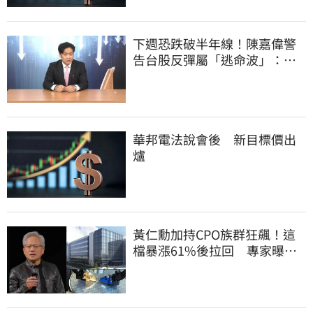
下週恐跌破半年線！陳嘉偉警
告台股反彈屬「逃命波」：空
頭大屠殺剛開始
華邦電法說會後 新目標價出
爐
黃仁勳加持CPO族群狂飆！這
檔暴漲61%後拉回 專家曝
「黃金買點」