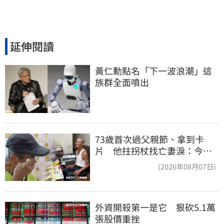
延伸閱讀
黃仁勳點名「下一波浪潮」這
族群全面噴出
73歲首次過父親節、拿到卡
片 他拄拐杖找亡妻淚：今天
好多人來幫我慶祝
(2026年08月07日)
外資開殺第一是它　狠砍5.1萬
張股價重挫