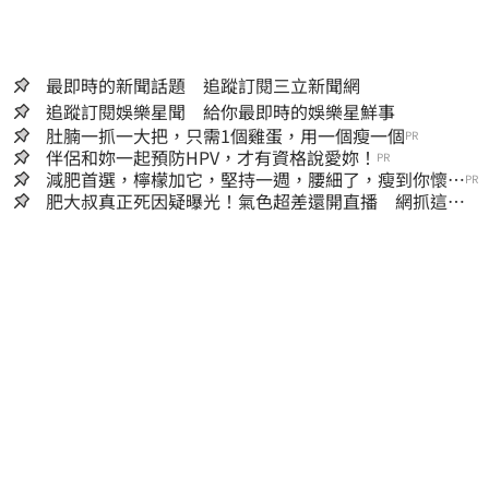
最即時的新聞話題 追蹤訂閱三立新聞網
追蹤訂閱娛樂星聞 給你最即時的娛樂星鮮事
肚腩一抓一大把，只需1個雞蛋，用一個瘦一個
PR
伴侶和妳一起預防HPV，才有資格說愛妳！
PR
減肥首選，檸檬加它，堅持一週，腰細了，瘦到你懷疑
PR
人生
肥大叔真正死因疑曝光！氣色超差還開直播 網抓這一
點超不合理