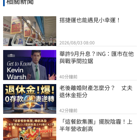
相關新聞
搭捷運也能遇見小幸運！
2026/08/03 08:00
華許9月升息？ING：匯市在他
與戰爭間拉鋸
40分鐘前
老後離婚財產怎麼分？　丈夫
退休金拒分
42分鐘前
「這餐飲集團」擺脫陰霾！上
半年營收創高