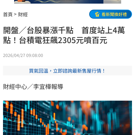
首頁
財經
看新聞換好禮
開盤／台股暴漲千點 首度站上4萬
點！台積電狂飆2305元噴百元
2026/04/27 09:08:00
買氣回溫，立即諮詢最新售屋行情！
財經中心／李宜樺報導