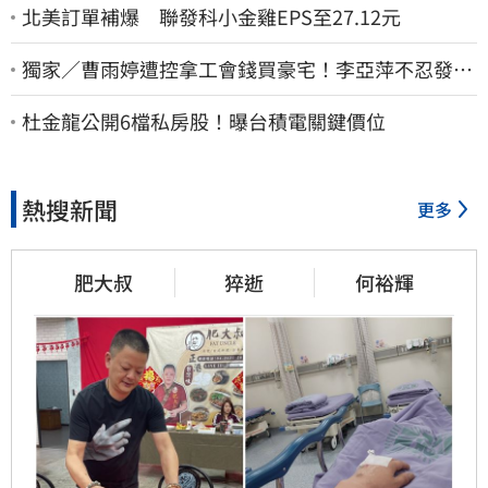
北美訂單補爆 聯發科小金雞EPS至27.12元
獨家／曹雨婷遭控拿工會錢買豪宅！李亞萍不忍發
聲：余天管工會都貼錢
杜金龍公開6檔私房股！曝台積電關鍵價位
熱搜新聞
更多
肥大叔
猝逝
何裕輝