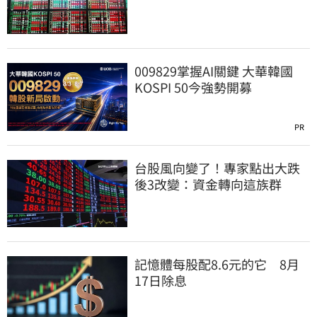
看220元
009829掌握AI關鍵 大華韓國
KOSPI 50今強勢開募
PR
台股風向變了！專家點出大跌
後3改變：資金轉向這族群
記憶體每股配8.6元的它 8月
17日除息