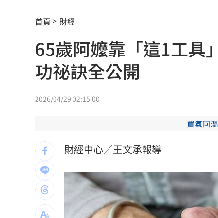
白海豚暴風侵襲率北北基破4成！1縣市6
首頁
財經
來台搭北捷偷卡盜刷！港男撈百萬準備
65歲阿嬤靠「這1工具
東發號遭出征！蔣萬安：麵線油飯我都
功祕訣全公開
傳陸客在港投保收益需繳稅 保險股衝
Google傳說級工程師離職！股價應聲暴
2026/04/29 02:15:00
巴紐要關台灣駐處！專家：擴大對中合
買氣回溫
白海豚持續逼近！「這時間」最靠近台
財經中心／王文承報導
昆億生物登創櫃板 靠黑水虻變黃金
10:
蕭敬騰日料店遇惡房東！強制18天內搬
白海豚路徑再變 吳聖宇：離台灣又更