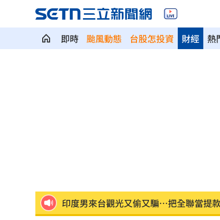
即時
颱風動態
台股怎投資
財經
熱
連戰二媳動怒點名財政部 開轟：不負
稱中聯未參與下架會議挨批 衛福部3點澄
比加工食品毒！它害人愈吃愈餓、生一
原民抗議傅崐萁被架走 4小黨要求究責
攝影爆跳槽李多慧！Joeman憂建文離
專家：「這裡」有機會單獨發白海豚陸
印度男來台觀光又偷又騙…把全聯當提