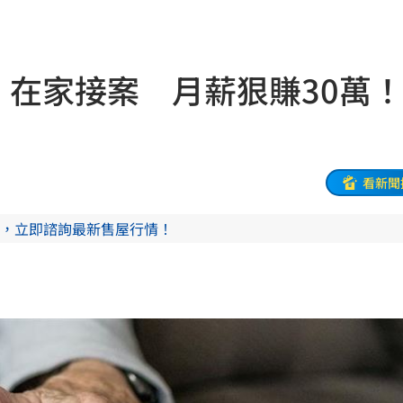
0％
11:04
買房
11:04
」在家接案 月薪狠賺30萬
喜歡
11:02
擊
11:02
跌4%
11:01
看新聞
作
10:58
，立即諮詢最新售屋行情！
灣
10:57
53
走
10:53
近了
10:52