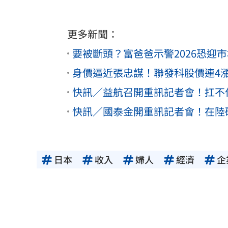
更多新聞：
要被斷頭？富爸爸示警2026恐迎
身價逼近張忠謀！聯發科股價連4漲
快訊／益航召開重訊記者會！扛不
快訊／國泰金開重訊記者會！在陸
日本
收入
婦人
經濟
企