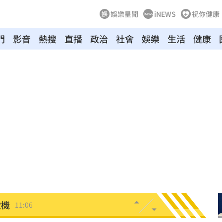
娛樂星聞
iNEWS
祝你健康
門
影音
熱搜
直播
政治
社會
娛樂
生活
健康
責任
11:15
清
11:15
堆病
11:14
11:10
職發聲
11:08
警
11:08
款機
11:06