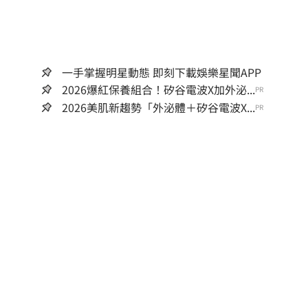
一手掌握明星動態 即刻下載娛樂星聞APP
2026爆紅保養組合！矽谷電波X加外泌...
PR
2026美肌新趨勢「外泌體＋矽谷電波X...
PR