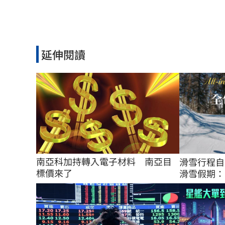
延伸閱讀
南亞科加持轉入電子材料　南亞目
滑雪行程自
標價來了
滑雪假期：