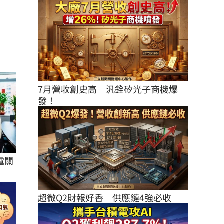
7月營收創史高　汎銓矽光子商機爆
發！
電關
超微Q2財報好香　供應鏈4強必收