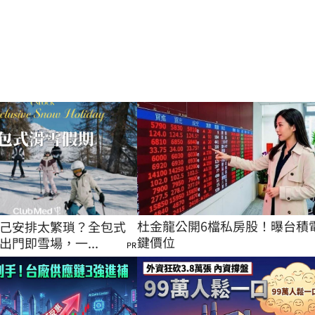
杜金龍公開6檔私房股！曝台積
己安排太繁瑣？全包式
鍵價位
出門即雪場，一...
PR