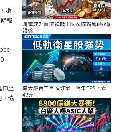
驗，她
初期報
聯電成外資提款機！國家隊霸氣砸8億
護盤
be
0
延伸至
這大廠吞三巨頭訂單　明年EPS上看
42元
問，協