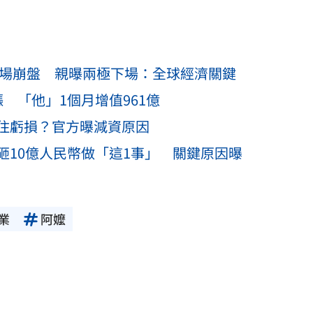
市場崩盤 親曝兩極下場：全球經濟關鍵
 「他」1個月增值961億
住虧損？官方曝減資原因
砸10億人民幣做「這1事」 關鍵原因曝
業
阿嬤