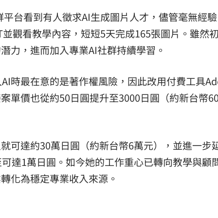
社群平台看到有人徵求AI生成圖片人才，儘管毫無經
PT並觀看教學內容，短短5天完成165張圖片。雖然
的潛力，進而加入專業AI社群持續學習。
AI時最在意的是著作權風險，因此改用付費工具Ado
接案單價也從約50日圓提升至3000日圓（約新台幣60
入就可達約30萬日圓（約新台幣6萬元），並進一步
至可達1萬日圓。如今她的工作重心已轉向教學與顧
業轉化為穩定專業收入來源。