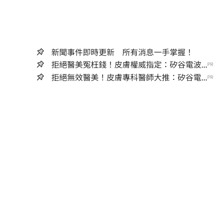
新聞事件即時更新 所有消息一手掌握！
拒絕醫美冤枉錢！皮膚權威指定：矽谷電波...
PR
拒絕無效醫美！皮膚專科醫師大推：矽谷電...
PR