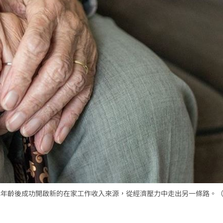
資產
10:52
政
10:50
慘了
10:50
可能
12:00
」
18:00
意
退休年齡後成功開啟新的在家工作收入來源，從經濟壓力中走出另一條路。
13:00
11:00