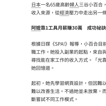
日本
一名65歲高齡
婦人
三谷小百合
罕病博士彭士齊 輪椅上的生命覺醒！
11
收入
來源，從
經濟
壓力中走出另一條
阿嬤
靠1工具月薪賺30萬 成功祕
根據日媒《SPA!》報導，小百合
職工作。她投入副業的起點，來自
尋找能在家工作的收入方式。「光
她回憶道。
起初，她先學習網頁設計，但因難
難以改善生活。不過她並未放棄，
斷嘗試不同工作模式。