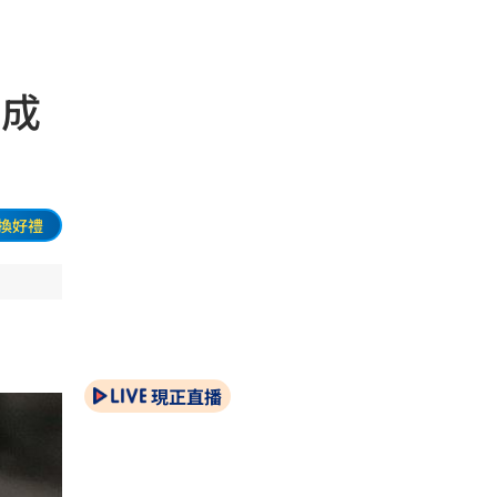
！成
換好禮
現正直播