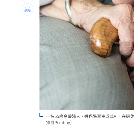
女性反感度破五成！柯成民眾黨最大負
捷運搞8年沒動工！賴清德狂噴盧秀燕施
他前期糖尿病砸錢狂喝「能量水」下場
台灣彩券開獎直播中
20:31
LIVE三立+24小時直播
15:27
三立iNEWS新聞台線上直播
18:00
市場到酒場料理！可果美蕃茄醬創無限
父親節送會拉筋的按摩椅 爸爸「筋歡喜
油品食安事件引關注 挑選保健食品要注
一名65歲高齡婦人，透過學習生成式AI，在
攝自Pixabay）
酷澎「爸氣父親節」國際官方品牌齊聚