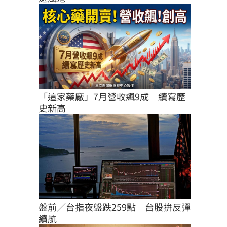
「這家藥廠」7月營收飆9成　續寫歷
史新高
盤前／台指夜盤跌259點　台股拚反彈
續航