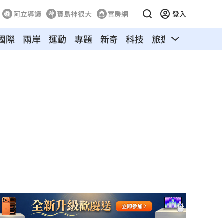
阿立導讀
寶島神很大
富房網
登入
國際
兩岸
運動
專題
新奇
科技
旅遊
汽車
寵物