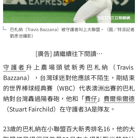
巴札納（Travis Bazzana）被守護者叫上大聯盟。（圖／特派記者
劉彥池攝影）
[廣告] 請繼續往下閱讀…
守護者
升上農場頭號新秀巴札納（Travis
Bazzana），台灣球迷對他應該不陌生，剛結束
的世界棒球經典賽（WBC）代表澳洲出賽的巴札
納對台灣轟過陽春砲，他和「
費仔
」
費爾柴爾德
（Stuart Fairchild）在守護者3A是隊友。
23歲的巴札納在小聯盟百大新秀排名16，他的大