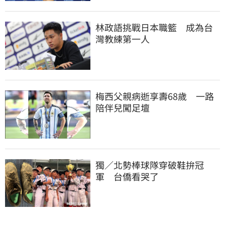
林政語挑戰日本職籃　成為台
灣教練第一人
梅西父親病逝享壽68歲　一路
陪伴兒闖足壇
獨／北勢棒球隊穿破鞋拚冠
軍　台僑看哭了