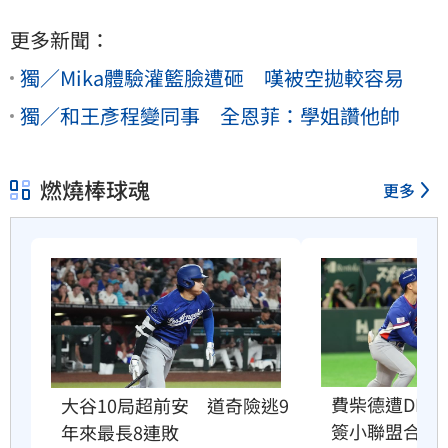
更多新聞：
獨／Mika體驗灌籃臉遭砸 嘆被空拋較容易
獨／和王彥程變同事 全恩菲：學姐讚他帥
燃燒棒球魂
更多
費柴德遭DFA
大谷10局超前安　道奇險逃9
簽小聯盟合約
年來最長8連敗