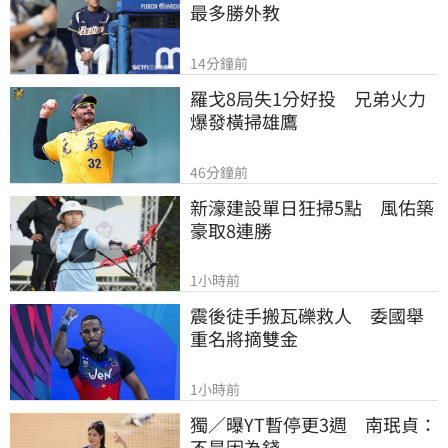
最多勝外教
14分鐘前
羅戈8局失1分好投　兄弟火力
爆發橫掃雄鷹
46分鐘前
新濠建設單日狂掃5點　風佑築
豪取8連勝
1小時前
震後徒手搬瓦礫救人　委國舉
重名將摘雙金
1小時前
獨／曝YT暫停更3週　南珉貞：
不是因為錢