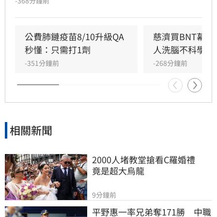
-368分鐘前
國際談判困難，如今卻反過來指控政府黑箱，批
評蔣萬安「神也是你、鬼也是你」。莊競程強
調，當年會議資料遮蔽是經決議，且陳時中當時
公費肺鏈疫苗8/10升級QA
慈濟買BNT幕
要求原廠證明是為確保疫苗安全，非阻擋採購。
秒懂：只需打1劑
人洗腦不科學概
蔣萬安則反駁資料多處遭塗黑，雙方對於疫苗採
-351分鐘前
-268分鐘前
購攻防不斷，莊競程呼籲應回到事實脈絡，不應
選擇性解讀資料混淆視聽，此議題持續引發社會
廣泛關注與討論。
相關新聞
2000人堵教堂搶看C羅婚禮　
竟是超大烏龍
9分鐘前
平野惠一率兄弟奪171勝　中職