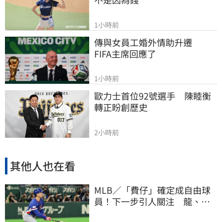
1小時前
傳與女員工婚外情助升遷　
FIFA主席回應了
1小時前
歐力士首位92號選手　陳睦衡
轉正盼創歷史
2小時前
其他人也在看
MLB／「費仔」確定成自由球
員！下一步引人關注 龍、獅
都曾表態想網羅