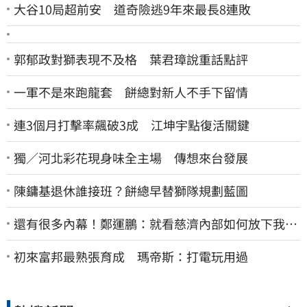
大谷10局超前安 道奇險逃9年來最長8連敗
郭郁政對獅表現不及格 葉君璋說重話點評
一軍不是來跑龍套 餅總對新人不手下留情
連3個月打擊率飆破3成 江坤宇點復活關鍵
獨／河北彩花現身味全主場 傳想來台發展
陳鏞基退休誰接班？餅總早替獅隊規劃藍圖
還有很多內幕！鄭運鵬：就看慈濟內部如何放下我執
了
初來富邦最熟張育成 瑪帝斯：打電玩用過