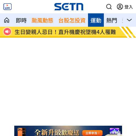
登入
即時
颱風動態
台股怎投資
運動
熱門
影音
超傻眼
生日變親人忌日！直升機慶祝墜機4人罹難
台中小
曝