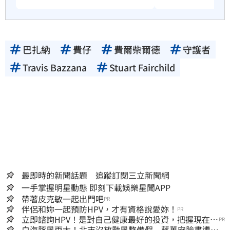
巴扎納
費仔
費爾柴爾德
守護者
Travis Bazzana
Stuart Fairchild
最即時的新聞話題 追蹤訂閱三立新聞網
一手掌握明星動態 即刻下載娛樂星聞APP
帶著皮克敏一起出門吧
PR
伴侶和妳一起預防HPV，才有資格說愛妳！
PR
立即諮詢HPV！是對自己健康最好的投資，把握現在不
PR
嫌晚！
白海豚風雨大！北市沒放颱風整備假 蔣萬安臉書遭網