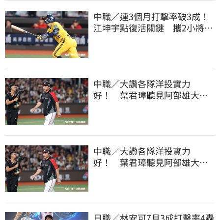
中職／連3個月打擊率破3成！
江坤宇點復活關鍵 攜2小將赴
美特訓見成效
中職／大讚各隊洋投實力
好！ 葉君璋聽見阿部雄大被
註銷好吃驚
中職／大讚各隊洋投實力
好！ 葉君璋聽見阿部雄大被
註銷好吃驚
日職／林安可7月3成打擊率4轟