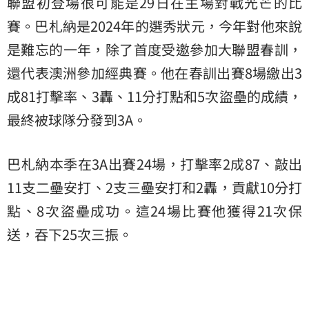
聯盟初登場很可能是29日在主場對戰光芒的比
賽。巴札納是2024年的選秀狀元，今年對他來說
是難忘的一年，除了首度受邀參加大聯盟春訓，
還代表澳洲參加經典賽。他在春訓出賽8場繳出3
成81打擊率、3轟、11分打點和5次盜壘的成績，
最終被球隊分發到3A。
巴札納本季在3A出賽24場，打擊率2成87、敲出
11支二壘安打、2支三壘安打和2轟，貢獻10分打
點、8次盜壘成功。這24場比賽他獲得21次保
送，吞下25次三振。