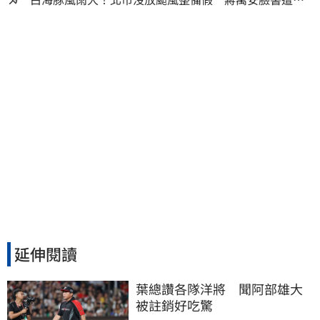
友灌爆：標準在哪？
延伸閱讀
葉總讚各隊洋將　聞阿部雄大
被註銷好吃驚