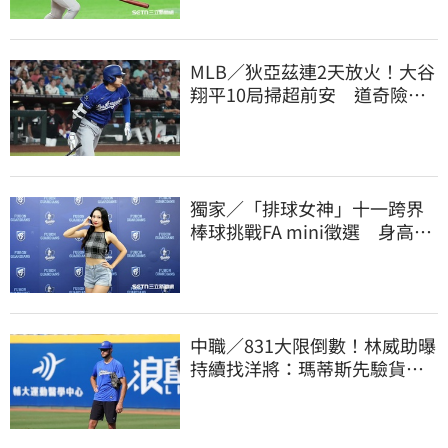
MLB／狄亞茲連2天放火！大谷
翔平10局掃超前安 道奇險逃9
年來最長8連敗
獨家／「排球女神」十一跨界
棒球挑戰FA mini徵選 身高
173竟成應援劣勢
中職／831大限倒數！林威助曝
持續找洋將：瑪蒂斯先驗貨、
威哥神會再試