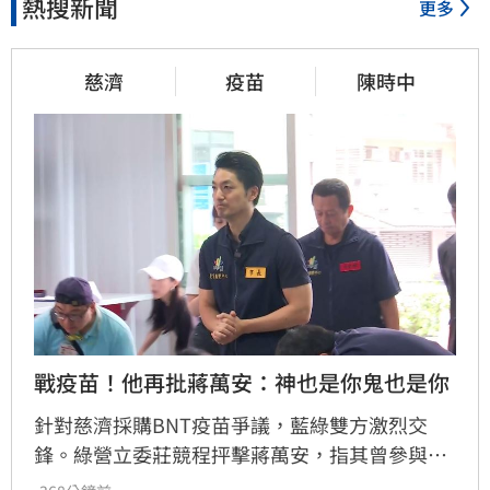
熱搜新聞
更多
慈濟
疫苗
陳時中
戰疫苗！他再批蔣萬安：神也是你鬼也是你
針對慈濟採購BNT疫苗爭議，藍綠雙方激烈交
鋒。綠營立委莊競程抨擊蔣萬安，指其曾參與疫
苗採購秘密會議，明知政府努力爭取疫苗並面臨