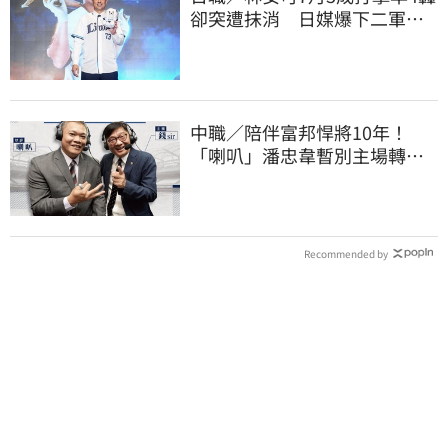
卻突遭抹消 日媒爆下二軍背
後原因
中職／陪伴富邦悍將10年！
「喇叭」潘忠韋暫別主場轉
播 感性發聲了
Recommended by