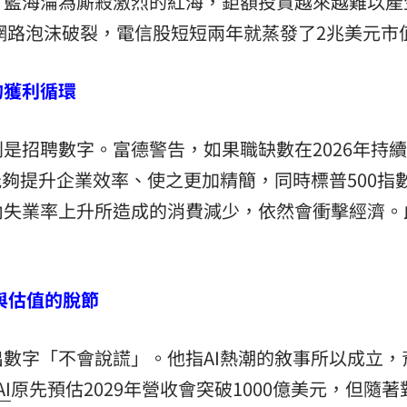
，藍海淪為廝殺激烈的紅海，鉅額投資越來越難以產
年網路泡沫破裂，電信股短短兩年就蒸發了2兆美元市
的獲利循環
是招聘數字。富德警告，如果職缺數在2026年持
能夠提升企業效率、使之更加精簡，同時標普500指
內失業率上升所造成的消費減少，依然會衝擊經濟。
。
與估值的脫節
數字「不會說謊」。他指AI熱潮的敘事所以成立，
AI
原先預估2029年營收會突破1000億美元，但隨著