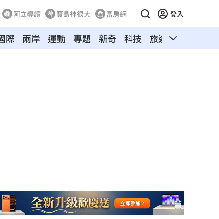
阿立導讀
寶島神很大
富房網
登入
國際
兩岸
運動
專題
新奇
科技
旅遊
汽車
寵物