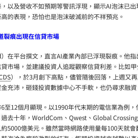
，以及營收不如預期等警訊浮現，顯示AI泡沫已出
新高的表現，恐怕也是泡沫破滅前的不祥預兆。
一道裂痕出現在信貸市場
ord）在平台撰文，直言AI產業內部已浮現裂痕。他
信貸市場，並建議投資人追蹤觀察信貸利差。比如甲
CDS
），於3月創下高點，儘管隨後回落，上週又再
資金充沛，砸錢投資數據中心不手軟，也仍尋求融資
至12個月顯現。以1990年代末期的電信業為例，
，WorldCom、Qwest、Global Crossin
5000億美元。雖然當時網路使用量每100天就會