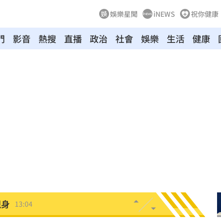
娛樂星聞
iNEWS
祝你健康
門
影音
熱搜
直播
政治
社會
娛樂
生活
健康
餐具
13:23
曝光
13:22
崩潰
13:21
準
13:17
16
現身
13:04