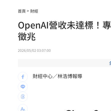
除夕夜母被帶走？兒上署長室留言：要
首頁
財經
「小飛機」失控撞民宅！肇事玩家疑落
OpenAI營收未達標！
芒果自由！台南14萬學童午餐「整顆愛
徵兆
本週超夯光通訊 AAOI進補台股3強
13:
女團成員手劇烈顫抖 韓網：身體恐出
2026/05/02 03:07:00
台中男發酒瘋遭管束！尿在警察身上下
父親節來了！蔣萬安、沈伯洋曝與子女
財經中心／林浩博報導
宣布出道十年 大咖樂團成員1惡疾纏身
道奇守護神挨再見2分砲 遭逆轉苦吞7
BMW小跑車自撞翻覆！氣囊爆22歲男困