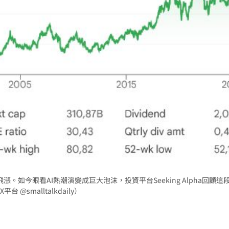
場！
10:30
熱潮
10:00
15
價飛漲。如今眼看AI熱潮演變成巨大泡沫，投資平台Seeking Alpha回顧這
smalltalkdaily）