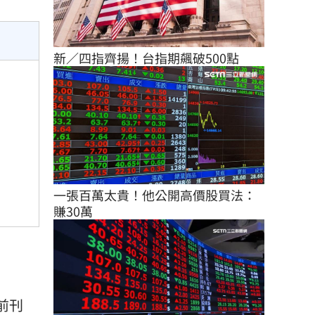
新／四指齊揚！台指期飆破500點
一張百萬太貴！他公開高價股買法：
賺30萬
前刊