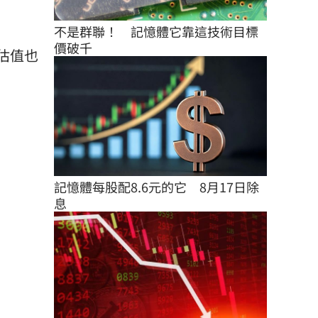
不是群聯！　記憶體它靠這技術目標
價破千
估值也
記憶體每股配8.6元的它　8月17日除
息