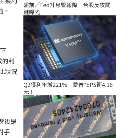
生獲利
盤前／Fed升息警報降　台股反攻關
值。
鍵曝光
續下
數的利
此狀況
Q2獲利年增221%　愛普*EPS衝4.18
元！
背後是
對手