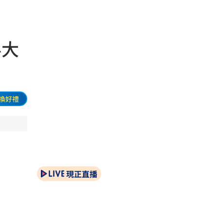
4大
換好禮
現正直播