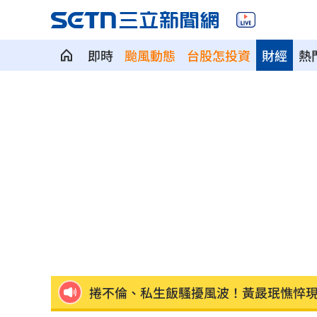
即時
颱風動態
台股怎投資
財經
熱
洛杉磯空廚爆食安危機 主管逼洗蛆蟲
蘇震洋追星衝上舞台被保鑣抓走！真相
蔡依珊撕掉完美標籤 首度認：我也會
新／颱風逼近！7地區明午前達停班課標
爆性招待裁判醜聞！韓國足協道歉了
13:
捲不倫、私生飯騷擾風波！黃晸珉憔悴