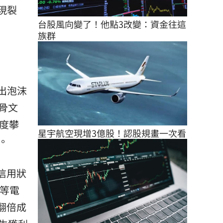
現裂
台股風向變了！他點3改變：資金往這
族群
指出泡沫
骨文
度攀
星宇航空現增3億股！認股規畫一次看
。
信用狀
g等電
翻倍成