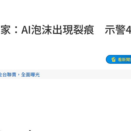
殺警
13:00
跑了
13:00
專家：AI泡沫出現裂痕 示警
文」
13:00
00
問題
12:59
看新聞
場曝
12:55
全台聯賣，全面曝光
互動
12:54
12:52
連敗
12:47
車內
12:46