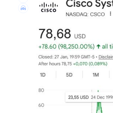
朴寶劍替爸扛8億債 昔宣布破產仍不埋
青春回來了！「阿妹妹」睽違27年驚喜
星宇航空往返沖繩「全取消」加班機也
酒客吃完螺殼丟隔壁桌 引發熱炒店大
台灣彩券開獎直播中
20:31
LIVE三立+24小時直播
15:27
三立iNEWS新聞台線上直播
18:00
AI時代！威力馬導入智慧營運系統提升
商場戰國來臨 台中「頂奢大道」逐漸
台彩父親節推新刮刮樂千萬頭獎超「爸