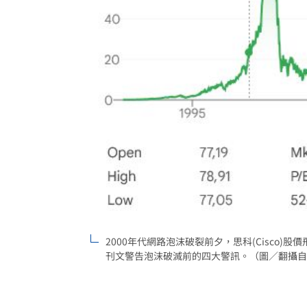
「拍片人的多重宇宙」職涯論壇9/12登
8國球員齊聚高雄 Formosa 7s掀足球
理想混蛋號召粉絲跨海追星吃美食！
18:
2000年代網路泡沫破裂前夕，思科(Cisco)股
刊文警告泡沫破滅前的四大警訊。（圖／翻攝自X平台 @