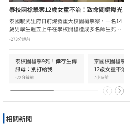
泰校園槍擊案12歲女童不治！致命關鍵曝光
泰國暖武里府日前爆發重大校園槍擊案，一名14
歲男學生週五上午在學校開槍造成多名師生死
傷，之後舉槍自盡，且嫌犯被懷疑案發前已在家
-273分鐘前
中殺害祖父母，而一名12歲女童送醫搶救後傷重
不治，使整起事件死亡人數增加至9人。慘案發
生後，泰國總理阿努廷（Anutin Charnvirakul）
泰校園槍擊9死！倖存生傳
泰國校園槍擊案
隨即承諾推動新的槍枝管制法律，未來擬限制一
訊母：別打給我
12歲女童不治
般民眾攜帶槍枝，僅允許執勤中的政府官員持
-22分鐘前
7小時前
槍。
相關新聞