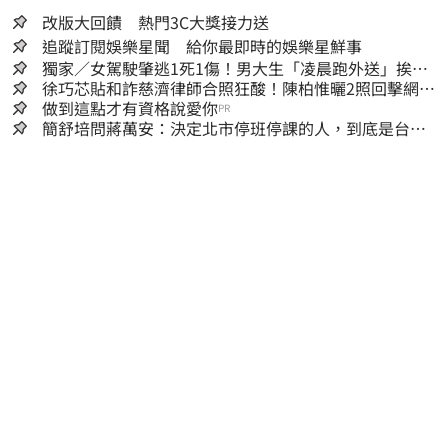
改版大回饋 熱門3C大獎接力送
追蹤訂閱娛樂星聞 給你最即時的娛樂星鮮事
獨家／女駕駛肇逃1死1傷！男大生「凌晨跑外送」挨
撞 媽淚：家快瓦解
徐巧芯貼和詐慈濟律師合照狂酸！陳柏惟曬2照回擊網笑
翻
做到這點才有資格說愛你
PR
簡舒培問蔣萬安：決定北市停班停課的人，到底是台北
市長，還是氣象署？