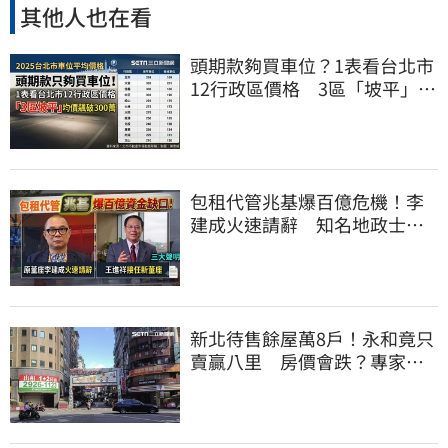
其他人也在看
頭期款夠買車位？1表看台北市
12行政區價格 3區「坡平」均
價飆破300萬
包租代管兆基爆百億危機！李
建成火速請辭 知名地政士接
任董座發三聲明
新北待售餘屋萬8戶！永和竟只
賣贏八里 房價會跌？專家：
沒漲就不錯了