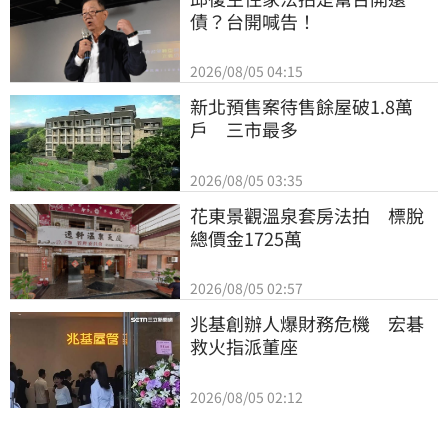
債？台開喊告！
2026/08/05 04:15
新北預售案待售餘屋破1.8萬
戶　三市最多
2026/08/05 03:35
花東景觀溫泉套房法拍　標脫
總價金1725萬
2026/08/05 02:57
兆基創辦人爆財務危機　宏碁
救火指派董座
2026/08/05 02:12