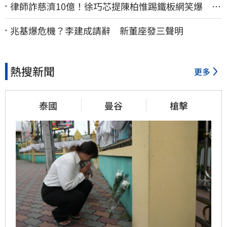
律師詐慈濟10億！徐巧芯提陳柏惟踢鐵板網笑爆 律
師再曬1照補刀
兆基爆危機？李建成請辭 新董座發三聲明
熱搜新聞
更多
泰國
曼谷
槍擊