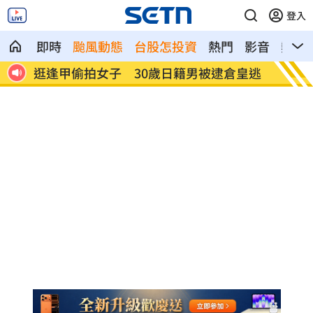
登入
即時
颱風動態
台股怎投資
熱門
影音
熱搜
拍女子 30歲日籍男被逮倉皇逃
姜厚任揭「和女友前
言