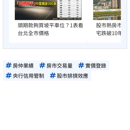
股市熱房市冷
頭期款夠買坡平車位？1表看
宅跌破10年前
台北全市價格
房仲業績
房市交易量
實價登錄
央行信用管制
股市排擠效應