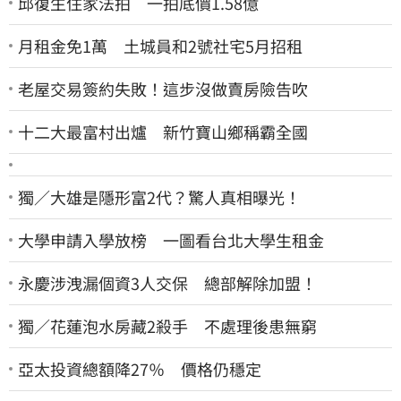
邱復生住家法拍 一拍底價1.58億
月租金免1萬 土城員和2號社宅5月招租
老屋交易簽約失敗！這步沒做賣房險告吹
十二大最富村出爐 新竹寶山鄉稱霸全國
獨／大雄是隱形富2代？驚人真相曝光！
大學申請入學放榜 一圖看台北大學生租金
永慶涉洩漏個資3人交保 總部解除加盟！
獨／花蓮泡水房藏2殺手 不處理後患無窮
亞太投資總額降27％ 價格仍穩定