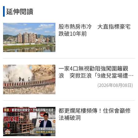
延伸閱讀
股市熱房市冷　大直指標豪宅
跌破10年前
一家4口無視勸阻強闖圍籬觀
浪 突掀巨浪「9歲兒當場遭捲
入海」
(2026年08月08日)
都更爛尾樓頻傳！住保會籲修
法補破洞