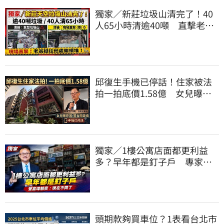
獨家／新莊垃圾山清完了！40
人65小時清逾40噸 直擊老翁
疑往他處繼續堆
邱復生手機已停話！住家被法
拍一拍底價1.58億 女兒曝原
因：幫台開還債
獨家／1樓公寓店面都更利益
多？早年都是釘子戶 專家解
密：現在不同了
頭期款夠買車位？1表看台北市