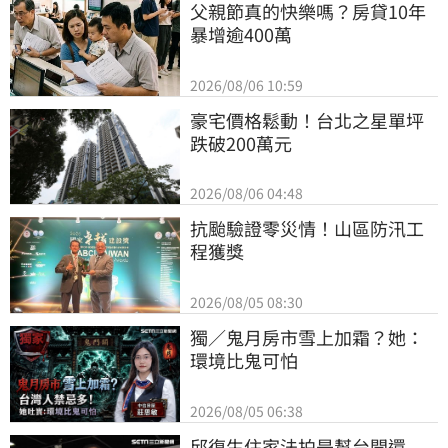
父親節真的快樂嗎？房貸10年
暴增逾400萬
2026/08/06 10:59
豪宅價格鬆動！台北之星單坪
跌破200萬元
2026/08/06 04:48
抗颱驗證零災情！山區防汛工
程獲獎
2026/08/05 08:30
獨／鬼月房市雪上加霜？她：
環境比鬼可怕
2026/08/05 06:38
邱復生住家法拍是幫台開還