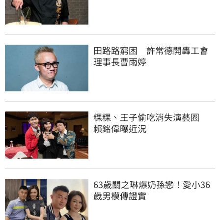
田路路窮困　許常德開轟工會
理事長曹雨婷
粿粿、王子偷吃消失演藝圈　
賴銘偉曝近況
63歲關之琳爆奶孫戀！愛小36
歲男模傳證實