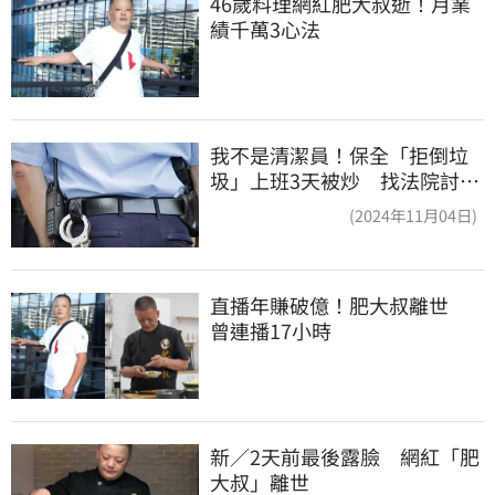
46歲料理網紅肥大叔逝！月業
績千萬3心法
我不是清潔員！保全「拒倒垃
圾」上班3天被炒 找法院討公
道結果出爐
(2024年11月04日)
直播年賺破億！肥大叔離世　
曾連播17小時
新／2天前最後露臉　網紅「肥
大叔」離世