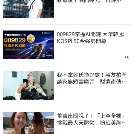
格
009829掌握AI關鍵 大華韓國
KOSPI 50今強勢開募
PR
我不拿姓氏換好處！蔣友柏罕
談家族短壽魔咒 駁遺產傳
聞：找到我捐一半
薔薔出國脫了！「上空全裸」
挑戰最大天體營 粉紅美胸被
路人狂讚