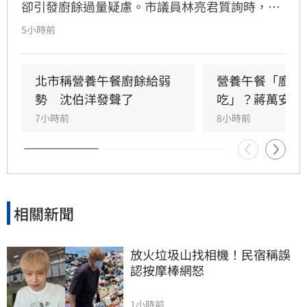
卻引發廚餘過量疑慮。市議員林亮君質詢時，教
育局長湯志民拋出將剩餘廚餘與剩食送交「食物
5小時前
銀行」或弱勢團體交流，引發輿論譁然。民進黨
立委吳思瑤痛批，國民黨就是歧視弱勢的政黨，
蔣市府就是欺凌弱勢的政府，「蔣萬安還有臉講
北市稱營養午餐廚餘給弱
營養午餐「廚餘
食安？」
勢　沈伯洋發聲了
吃」？蔣萬安回
7小時前
8小時前
相關新聞
放火垃圾山找相機！民宿稱誤
認按摩棒網怒
1小時前