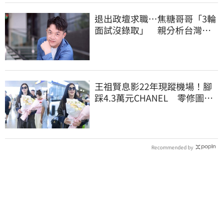
退出政壇求職…焦糖哥哥「3輪
面試沒錄取」 親分析台灣職
場現況這樣說
王祖賢息影22年現蹤機場！腳
踩4.3萬元CHANEL 零修圖真
實狀態曝光
Recommended by