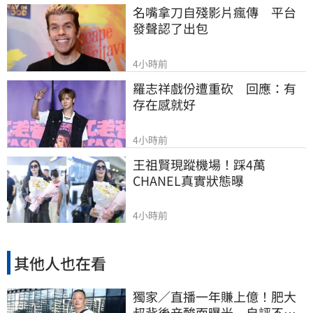
名嘴拿刀自殘影片瘋傳　平台
發聲認了出包
4小時前
羅志祥戲份遭重砍　回應：有
存在感就好
4小時前
王祖賢現蹤機場！踩4萬
CHANEL真實狀態曝
4小時前
其他人也在看
獨家／直播一年賺上億！肥大
叔背後辛酸面曝光 自評不及