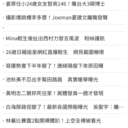
姜厚任小24歲女友智商146！獲台大3碩博士
攝影爆跳槽李多慧！Joeman憂建文離職發聲
Mina輕生後扯出西村力發言風波 粉絲護航
26歲日籍追星網紅直播輕生 網見截圖嚇壞
寫運勢書下半年廢了！唐綺陽瘦下來原因曝
池秋美不忍出手幫田路路 真實暖舉曝光
黃明志二舅猝死住家！屍體發臭一週才發現
白海豚路徑變了！最新各國預報曝光 吳聖宇：離台
灣又更近一點
林襄比賽露2點開裸體趴！上空全裸被看光