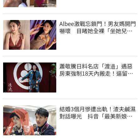
Albee激戰忘鎖門！男友媽開門
嚇壞 目睹她全裸「坐她兒子
身上」
蕭敬騰日料名店「渡邉」遇惡
房東強制18天內搬走！逼留裝
潢：好聚好散
結婚3個月慘遭出軌！渣夫鹹濕
對話曝光 抖音「最美新娘」
崩潰哭了