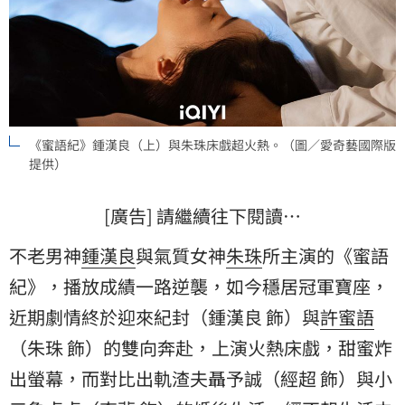
《蜜語紀》鍾漢良（上）與朱珠床戲超火熱。（圖／愛奇藝國際版
提供）
[廣告] 請繼續往下閱讀…
不老男神
鍾漢良
與氣質女神
朱珠
所主演的《蜜語
紀》，播放成績一路逆襲，如今穩居冠軍寶座，
近期劇情終於迎來紀封（鍾漢良 飾）與
許蜜語
（朱珠 飾）的雙向奔赴，上演火熱床戲，甜蜜炸
出螢幕，而對比出軌渣夫聶予誠（經超 飾）與小