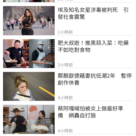
埃及知名女星涉毒被判死　引
發社會震驚
1小時前
肥大叔逝！推黑蒜入菜：吃藥
不如吃對食物
2小時前
鄭靚歆德籍妻抗低潮2年　暫停
創作休養
4小時前
蔡阿嘎喊怕被炎上做最好準
備　網轟自打臉
4小時前