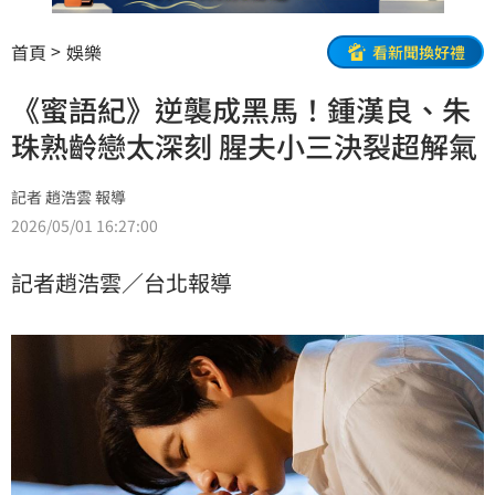
首頁
娛樂
看新聞換好禮
《蜜語紀》逆襲成黑馬！鍾漢良、朱
珠熟齡戀太深刻 腥夫小三決裂超解氣
記者 趙浩雲 報導
2026/05/01 16:27:00
記者趙浩雲／台北報導