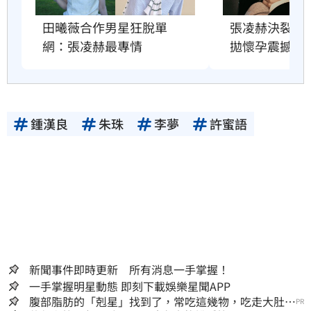
田曦薇合作男星狂脫單　
張凌赫決裂舊
網：張凌赫最專情
拋懷孕震撼彈
鍾漢良
朱珠
李夢
許蜜語
新聞事件即時更新 所有消息一手掌握！
一手掌握明星動態 即刻下載娛樂星聞APP
腹部脂肪的「剋星」找到了，常吃這幾物，吃走大肚
PR