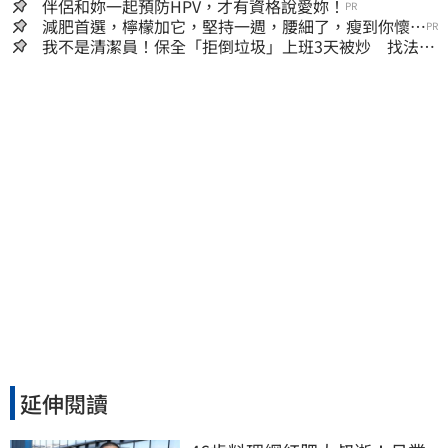
囊，瘦出小蠻腰
伴侶和妳一起預防HPV，才有資格說愛妳！
PR
減肥首選，檸檬加它，堅持一週，腰細了，瘦到你懷疑
PR
人生
我不是清潔員！保全「拒倒垃圾」上班3天被炒 找法院
討公道結果出爐
延伸閱讀