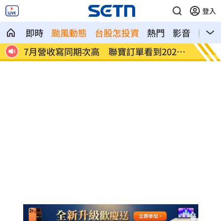
登入
即時
颱風動態
台股怎投資
熱門
影音
熱搜
27
台股收復44000點大關 2關鍵看AI產業發
他見搶
展
歲