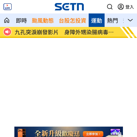
登入
即時
颱風動態
台股怎投資
運動
熱門
影音
助國安
九孔突淚崩發影片 身障外甥染腸病毒險
女律師
死
曝