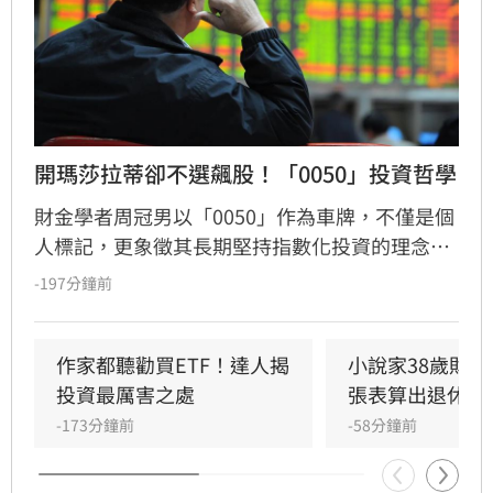
開瑪莎拉蒂卻不選飆股！「0050」投資哲學
財金學者周冠男以「0050」作為車牌，不僅是個
人標記，更象徵其長期堅持指數化投資的理念。
他透過學術研究與親身實踐發現，頻繁選股難以
-197分鐘前
長期戰勝市場，唯有透過低成本、長時間持有大
盤，才能穩定累積財富。周冠男強調，投資的核
心不在於預測行情，而是相信市場並與之共同成
作家都聽勸買ETF！達人揭
小說家38歲財富
長。為推廣此理念，三立財經iNEWS將於8月15
投資最厲害之處
張表算出退休金
日舉辦「不再選股必勝術」投資論壇，邀請周冠
-173分鐘前
-58分鐘前
男解析行為財務學與資產配置策略，協助投資人
在市場震盪中穩健獲利。活動名額有限，歡迎投