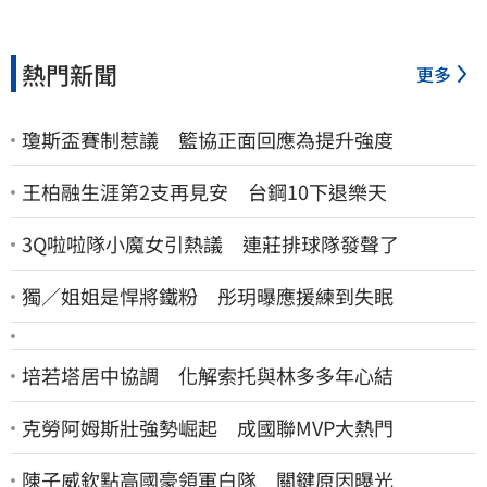
熱門新聞
更多
瓊斯盃賽制惹議 籃協正面回應為提升強度
王柏融生涯第2支再見安 台鋼10下退樂天
3Q啦啦隊小魔女引熱議 連莊排球隊發聲了
獨／姐姐是悍將鐵粉 彤玥曝應援練到失眠
培若塔居中協調 化解索托與林多多年心結
克勞阿姆斯壯強勢崛起 成國聯MVP大熱門
陳子威欽點高國豪領軍白隊 關鍵原因曝光