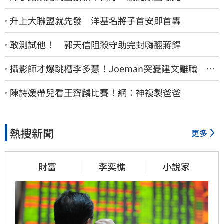
升上大聯盟就先發 洋基名將子首安即首轟
敢測試他！ 郭天信阻殺守助完封嗨翻蔣銲
攝影師才爆跳槽李多慧！Joeman突憂建文離職 發
聲「其實我很清楚」
陳詩媛帶兒看王齊麟比賽！網：神複製爸爸
熱搜新聞
更多
財富
李奕樵
小說家