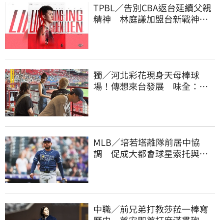
TPBL／告別CBA返台延續父親
精神 林庭謙加盟台新戰神！
簽下複數年約
獨／河北彩花現身天母棒球
場！傳想來台發展 味全：歡
迎各界人士進場
MLB／培若塔離隊前居中協
調 促成大都會球星索托與林
多世紀大和解
中職／前兄弟打教莎菈一棒寫