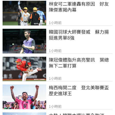
林安可二軍連轟有原因　好友
陳傑憲揭內幕
1小時前
韓國羽球大師賽發威　蘇力揚
挺進男單8強
1小時前
陳冠偉體脂升高亮警訊　葉總
無下二軍打算
1小時前
梅西梅開二度　登北美聯賽盃
歷史進球王
1小時前