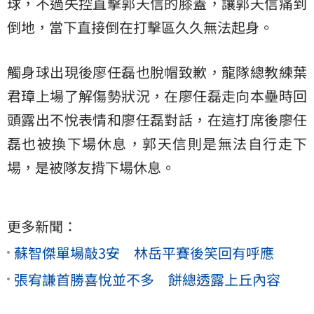
球，不過失控直擊郭天信的膝蓋，讓郭天信痛到
倒地，當下直接倒在打擊區久久無法起身。
觸身球出現後廖任磊也脫帽致歉，龍隊總教練葉
君璋上場了解傷勢狀況，在廖任磊走向本壘時回
頭露出不悅表情和廖任磊對話，在這打席後廖任
磊也被換下場休息，郭天信則是無法自行走下
場，是被隊友揹下場休息。
更多新聞：
蘇智傑單場敲3安 林岳平賽後笑回有呼應
張宥謙首勝喜悅並不多 餅總透露上丘內容