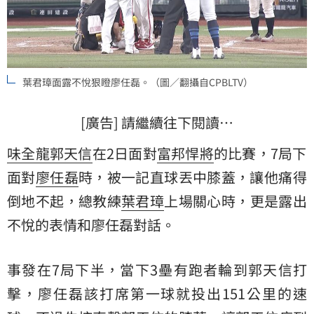
葉君璋面露不悅狠瞪廖任磊。（圖／翻攝自CPBLTV）
[廣告] 請繼續往下閱讀…
味全龍
郭天信
在2日面對
富邦悍將
的比賽，7局下
面對
廖任磊
時，被一記直球丟中膝蓋，讓他痛得
倒地不起，總教練
葉君璋
上場關心時，更是露出
不悅的表情和廖任磊對話。
事發在7局下半，當下3壘有跑者輪到郭天信打
擊，廖任磊該打席第一球就投出151公里的速