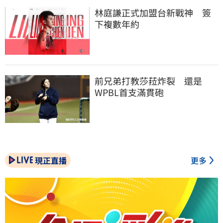
林庭謙正式加盟台新戰神　簽
下複數年約
前兄弟打教莎菈炸裂　還是
WPBL首支滿貫砲
現正直播
更多