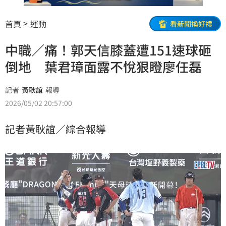
首頁
運動
看新聞換好禮
中職／痛！郭天信膝蓋遭151速球砸
倒地 葉君璋面露不悅狠瞪廖任磊
記者
黃耿誼
報導
2026/05/02 20:57:00
記者黃耿誼／綜合報導