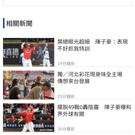
資人報名參加，掌握長期致富心法。
相關新聞
葉總眼光超細　陳子豪：表現
不好抓我特訓
19分鐘前
獨／河北彩花現身味全主場　
傳想來台發展
25分鐘前
擺脫49戰0轟陰霾　陳子豪曝和
界外球有關
36分鐘前