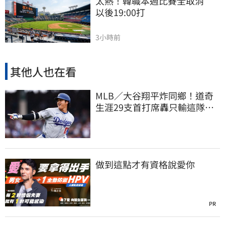
太熱！韓職本週比賽全取消　
以後19:00打
3小時前
其他人也在看
MLB／大谷翔平炸同鄉！道奇
生涯29支首打席轟只輸這隊
友 一棒締3里程碑
做到這點才有資格說愛你
PR