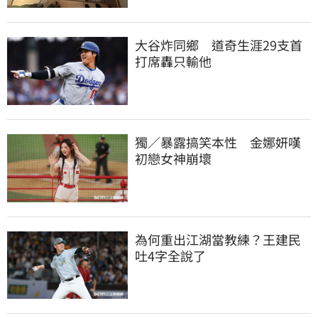
大谷炸同鄉　道奇生涯29支首
打席轟只輸他
獨／暴露搞笑本性　金娜妍嘆
初戀女神崩壞
為何重出江湖當教練？王建民
吐4字全說了