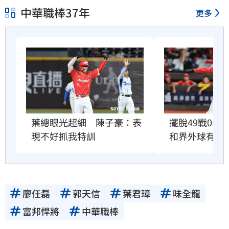
中華職棒37年
更多
葉總眼光超細　陳子豪：表
擺脫49戰0轟
現不好抓我特訓
和界外球有關
廖任磊
郭天信
葉君璋
味全龍
富邦悍將
中華職棒