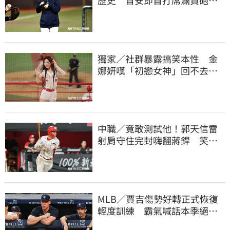
歷史 首安即首打席滿貫砲！
還是WPBL第一支
獨家／社群暴露搞笑本性 金
娜妍嘆「初戀女神」回不去！
喊話想代言啤酒
中職／竟敢測試他！郭天信雷
射肩守住完封嗨翻蔣銲 笑談
和鋼龍爭三振王
MLB／賈吉傷勢好轉正式恢復
輕度訓練 霸氣喊話本季絕對
強勢回歸賽場