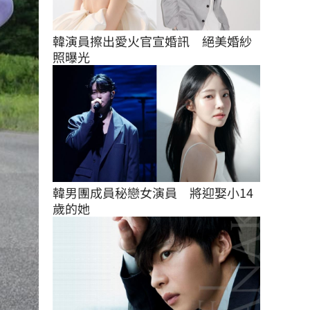
韓演員擦出愛火官宣婚訊　絕美婚紗
照曝光
韓男團成員秘戀女演員　將迎娶小14
歲的她