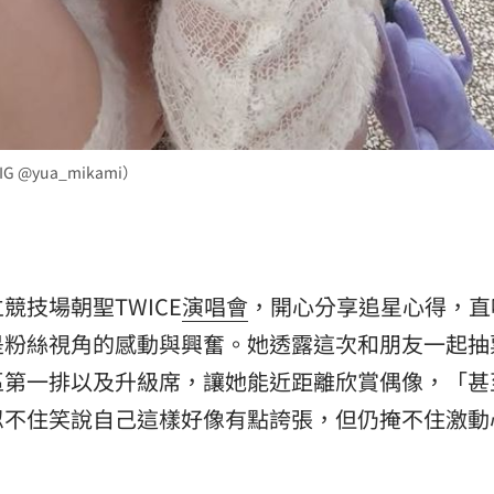
@yua_mikami）
競技場朝聖TWICE
演唱會
，開心分享追星心得，直
是粉絲視角的感動與興奮。她透露這次和朋友一起抽
區第一排以及升級席，讓她能近距離欣賞偶像，「甚
忍不住笑說自己這樣好像有點誇張，但仍掩不住激動