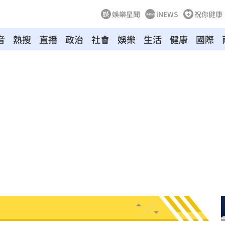
娛樂星聞
iNEWS
祝你健康
音
熱搜
直播
政治
社會
娛樂
生活
健康
國際
畫面
07:56
晃
07:55
發
07:53
來了
07:47