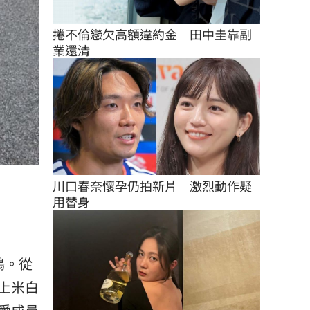
捲不倫戀欠高額違約金　田中圭靠副
業還清
川口春奈懷孕仍拍新片　激烈動作疑
用替身
鳴。從
上米白