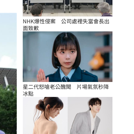
NHK爆性侵案　公司處裡失當會長出
面致歉
星二代怒嗆老公醜聞　片場氣氛秒降
冰點