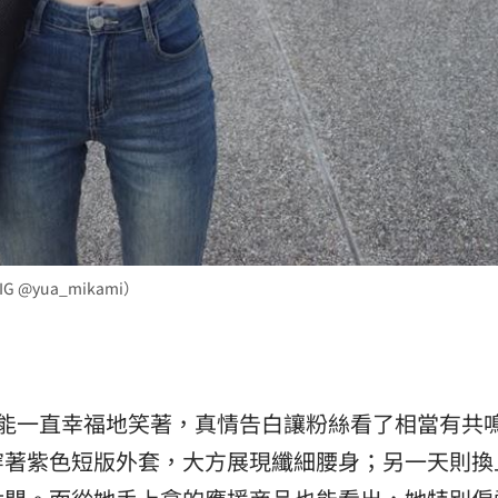
@yua_mikami）
員能一直幸福地笑著，真情告白讓粉絲看了相當有共
穿著紫色短版外套，大方展現纖細腰身；另一天則換