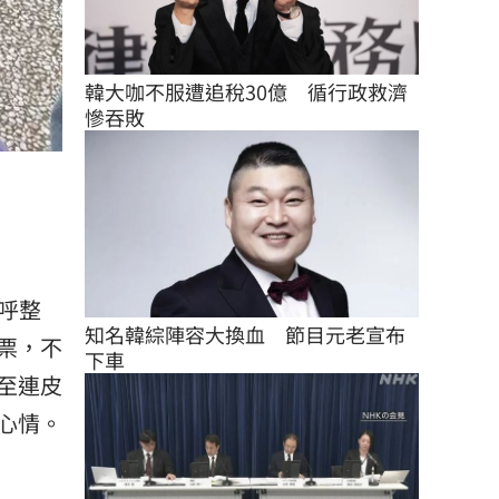
韓大咖不服遭追稅30億　循行政救濟
慘吞敗
呼整
知名韓綜陣容大換血　節目元老宣布
票，不
下車
至連皮
心情。