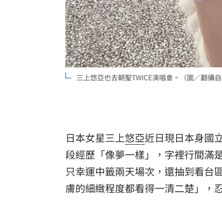
三上悠亞也去朝聖TWICE演唱會。（圖／翻攝自IG 
日本女星三上
悠亞
近日現日本身國立
段經歷「像夢一樣」，字裡行間滿
只幸運中籤兩天場次，還抽到看台
膚的細緻程度都看得一清二楚」，