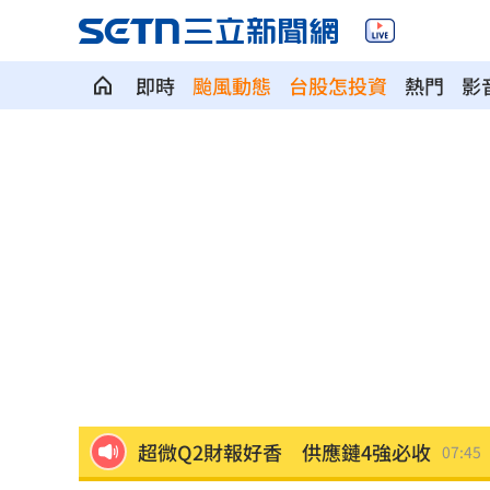
即時
颱風動態
台股怎投資
熱門
影
15年摯愛頭七回家了 唐綺陽哭曬驚人
新／日本熊本爆5.1地震！多縣市明顯搖
藍猛打台糖！律師神比喻酸爆
07:53
小確幸！一早入帳4.2萬 還有18筆錢連
AAA第五波重磅名單！ITZY單飛的她也
超微Q2財報好香 供應鏈4強必收
07:45