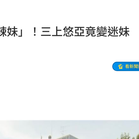
障礙
07:43
空辣妹」！三上悠亞竟變迷妹
辱華
07:40
遺囑
07:31
看新聞
中國
07:27
傳聞
07:10
走私
07:04
爆
07:03
零件
06:59