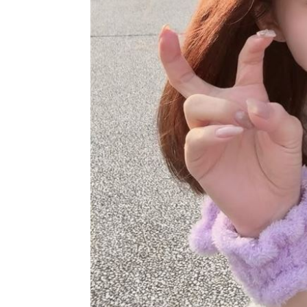
罕病博士彭士齊 輪椅上的生命覺醒！
11
酷澎「爸氣父親節」國際官方品牌齊聚