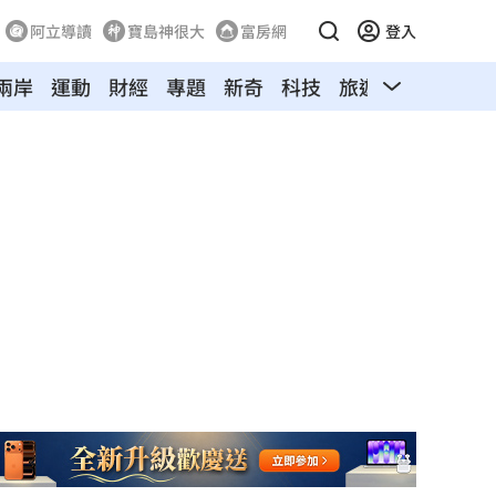
阿立導讀
寶島神很大
富房網
登入
兩岸
運動
財經
專題
新奇
科技
旅遊
汽車
寵物