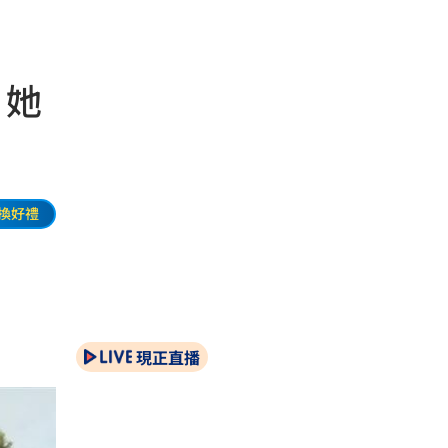
 她
換好禮
現正直播