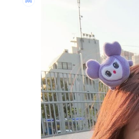
伊朗警告波灣國家 美動武恐危及能源
福原愛爆中國錄影內幕 小粉紅：忘恩
白海豚颱風「明恐發海警」 全台炸雨3
CSP資本支出超8800億鎂 ASIC補台廠1
台灣彩券開獎直播中
20:31
LIVE三立+24小時直播
15:27
三立iNEWS新聞台線上直播
18:00
市場到酒場料理！可果美蕃茄醬創無限
父親節送會拉筋的按摩椅 爸爸「筋歡喜
油品食安事件引關注 挑選保健食品要注