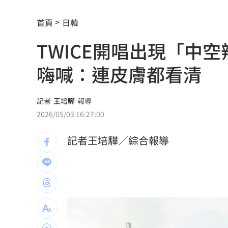
猥褻女同事…變態保全：幫妳克服心理
首頁
日韓
國庫空了？中國啟動全球大追稅
07:41
TWICE開唱出現「中
鄭麗文捐熊本100萬 小粉紅抓1細節轟
嗨喊：連皮膚都看清
獨／擁上千萬資產 70歲大咖男星公布
休旅車65萬有找 還標配通風座椅
07:30
記者
王培驊
報導
2026/05/03 16:27:00
白海豚最新各國路徑曝 從這登陸直衝
記者王培驊／綜合報導
家族沒人活過50歲 蔣友柏駁鉅額家產
以前沒EZWAY沒報關也買到？他：那叫
駐英代表處99Ｋ徵才 工作內容曝網酸
漢光首日出包！主戰車噴裝…居民撿到